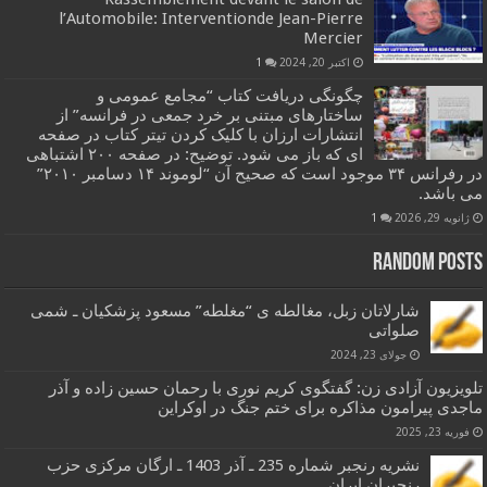
l’Automobile: Interventionde Jean-Pierre
Mercier
اکتبر 20, 2024
1
چگونگی دریافت کتاب “مجامع عمومی و
ساختارهای مبتنی بر خرد جمعی در فرانسه” از
انتشارات ارزان با کلیک کردن تیتر کتاب در صفحه
ای که باز می شود. توضیح: در صفحه ۲۰۰ اشتباهی
در رفرانس ۳۴ موجود است که صحیح آن “لوموند ۱۴ دسامبر ۲۰۱۰”
می باشد.
ژانویه 29, 2026
1
Random Posts
شارلاتان زبل، مغالطه ی “مغلطه” مسعود پزشکیان ـ شمی
صلواتی
جولای 23, 2024
تلویزیون آزادی زن: گفتگوی کریم نوری با رحمان حسین زاده و آذر
ماجدی پیرامون مذاکره برای ختم جنگ در اوکراین
فوریه 23, 2025
نشریه رنجبر شماره 235 ـ آذر 1403 ـ ارگان مرکزی حزب
رنجبران ایران