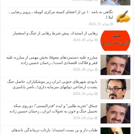
نگاهی به نامه ۱۰ تن از اعضای کمیته مرکزی کومله ـ پرویز رضایی ،
لیلا ا.
جولای 31, 2026
رهایی از استبداد، پیش شرط رهایی از جنگ و استعمار
جولای 30, 2026
مبارزه علیه دستمزدهای معوقهُ بخش مهمی از مبارزه علیه
فقر و فلاکت اقتصادی است! ـ رحمان حسین زاده
جولای 28, 2026
نابودی شهرهای جنوبی ایران زیر موشکباران، حاصل جنگ
بشدت ارتجاعی دولتهای سرمایه داری! ـ ناصر بابامیری
جولای 26, 2026
چماق “تجزیه طلبی” و ایده “فدرالیستی”: دو روی سکه
تحمیل جنگ و خون به تحولات ایران ـ رحمان حسین زاده
جولای 26, 2026
طناب دار و بن بست استبداد؛ بازتاب درماندگی باندهای