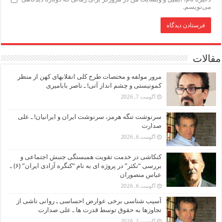
می‌نویسم.
مقالات
مرور مولفه و مختصات طرح کلی انقلابهای کهن از منظر
کمونیستی و چشم انداز آتی! ـ ناصر بابامیری
آگوست 7, 2026
سرنوشت تنگه هرمز، سرنوشت ایران و ایرانیان! ـ علی
صدارت
آگوست 6, 2026
کنکاشی در خدمت تقویت همبستگی جنبش اجتماعی و
بررسی “نکثر” در پروژه ای به نام “کنگره آزادی ایران” (۶) ـ
عباس منصوران
آگوست 6, 2026
آسیب شناسی برخی عوارض احساسی ـ روانی ناشی از
تجاوزها به حقوق توسط قدرت ها ـ علی صدارت
آگوست 2, 2026