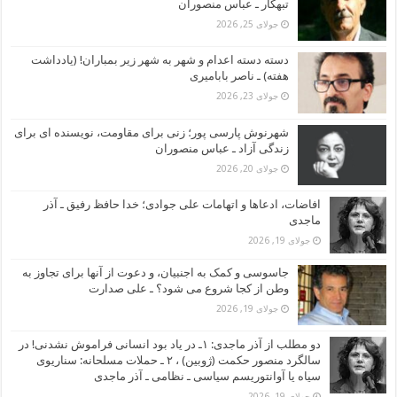
تبهکار ـ عباس منصوران
جولای 25, 2026
دسته دسته اعدام و شهر به شهر زیر بمباران! (یادداشت
هفته) ـ ناصر بابامیری
جولای 23, 2026
شهرنوش پارسی پور؛ زنی برای مقاومت، نویسنده ای برای
زندگی آزاد ـ عباس منصوران
جولای 20, 2026
افاضات، ادعاها و اتهامات علی جوادی؛ خدا حافظ رفیق ـ آذر
ماجدی
جولای 19, 2026
جاسوسی و کمک به اجنبیان، و دعوت از آنها برای تجاوز به
وطن از کجا شروع می شود؟ ـ علی صدارت
جولای 19, 2026
دو مطلب از آذر ماجدی: ۱ـ در یاد بود انسانی فراموش نشدنی! در
سالگرد منصور حکمت (ژوبین) ، ۲ ـ حملات مسلحانه: سناریوی
سیاه یا آوانتوریسم سیاسی ـ نظامی ـ آذر ماجدی
جولای 19, 2026