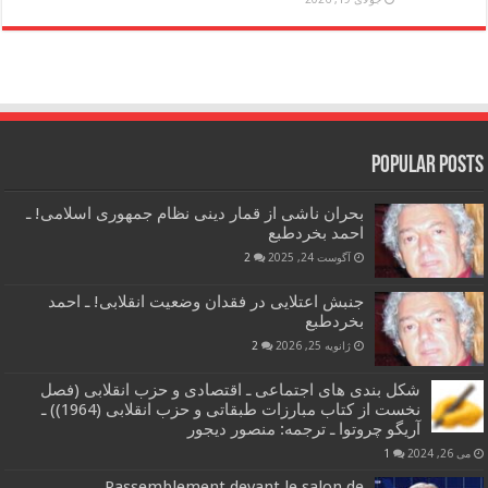
Popular Posts
بحران ناشی از قمار دینی نظام جمهوری اسلامی! ـ
احمد بخردطبع
آگوست 24, 2025
2
جنبش اعتلایی در فقدان وضعیت انقلابی! ـ احمد
بخردطبع
ژانویه 25, 2026
2
شکل بندی های اجتماعی ـ اقتصادی و حزب انقلابی (فصل
نخست از کتاب مبارزات طبقاتی و حزب انقلابی (1964)) ـ
آریگو چروتوا ـ ترجمه: منصور دیجور
می 26, 2024
1
Rassemblement devant le salon de