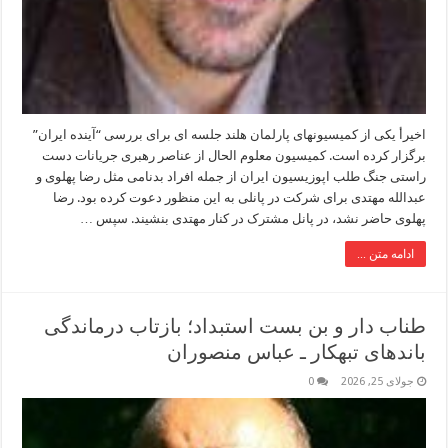
اخیرأ یکی از کمیسیونهای پارلمان هلند جلسه ای برای بررسی “آینده ایران”
برگزار کرده است. کمیسیون معلوم الحال از عناصر رهبری جریانات دست
راستی جنگ طلب اپوزیسیون ایران از جمله افراد بدنامی مثل رضا پهلوی و
عبدالله مهتدی برای شرکت در پانلی به این منظور دعوت کرده بود. رضا
پهلوی حاضر نشد، در پانل مشترک در کنار مهتدی بنشیند. سپس …
ادامه متن ...
طناب دار و بن بست استبداد؛ بازتاب درماندگی
باندهای تبهکار ـ عباس منصوران
جولای 25, 2026
0