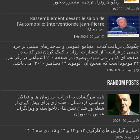
آریگو چروتوا ـ ترجمه: منصور دیجور
می 26, 2024
1
Rassemblement devant le salon de
l’Automobile: Interventionde Jean-Pierre
Mercier
اکتبر 20, 2024
1
چگونگی دریافت کتاب “مجامع عمومی و ساختارهای مبتنی بر خرد
جمعی در فرانسه” از انتشارات ارزان با کلیک کردن تیتر کتاب در
صفحه ای که باز می شود. توضیح: در صفحه ۲۰۰ اشتباهی در رفرانس
۳۴ موجود است که صحیح آن “لوموند ۱۴ دسامبر ۲۰۱۰” می باشد.
ژانویه 29, 2026
1
Random Posts
نامه سرگشاده به احزاب، سازمان ها و فعالان
سیاسی کردستان ـ هشداری برای پیش گیری از
شعله ور شدن تنش های ناخواسته و ویرانگر! ـ
عباس منصوران
نوامبر 20, 2025
اخبار و گزارش های کارگری ۱۲ و ۱۳ و ۱۴ و ۱۵ دی ماه ۱۴۰۴
ژانویه 6, 2026