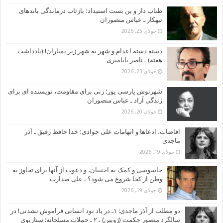
طناب دار و بن بست استبداد؛ بازتاب درماندگی باندهای
تبهکار ـ عباس منصوران
جولای 25, 2026
دسته دسته اعدام و شهر به شهر زیر بمباران! (یادداشت
هفته) ـ ناصر بابامیری
جولای 23, 2026
شهرنوش پارسی پور؛ زنی برای مقاومت، نویسنده ای برای
زندگی آزاد ـ عباس منصوران
جولای 20, 2026
افاضات، ادعاها و اتهامات علی جوادی؛ خدا حافظ رفیق ـ آذر
ماجدی
جولای 19, 2026
جاسوسی و کمک به اجنبیان، و دعوت از آنها برای تجاوز به
وطن از کجا شروع می شود؟ ـ علی صدارت
جولای 19, 2026
دو مطلب از آذر ماجدی: ۱ـ در یاد بود انسانی فراموش نشدنی! در
سالگرد منصور حکمت (ژوبین) ، ۲ ـ حملات مسلحانه: سناریوی