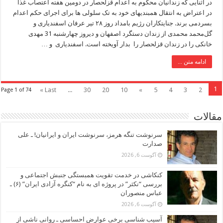
در اثنایی که زندانیان محکوم به اعدام قزلحصار در دومین هفته اعتصاب غذا
در اعتراض به انتقال همبندیهای خود به تک سلولی ها برای اجرای حکم اعدام
بسردمی برند. جنایتکاران رژیم بامداد روز ۲۸ تیر عرفان اسفندیاری و
گل‌محمد محمدی از زندان دستگرد اصفهان و دیروز چهارشنبه 31 مهدی
خانکی را در زندان قزلحصار را بدار آویخته است. اسفندیاری و …
ادامه متن ...
1
Last »
...
30
20
10
»
5
4
3
2
Page 1 of 74
مقالات
سرنوشت تنگه هرمز، سرنوشت ایران و ایرانیان! ـ علی
صدارت
آگوست 6, 2026
کنکاشی در خدمت تقویت همبستگی جنبش اجتماعی و
بررسی “نکثر” در پروژه ای به نام “کنگره آزادی ایران” (۶) ـ
عباس منصوران
آگوست 6, 2026
آسیب شناسی برخی عوارض احساسی ـ روانی ناشی از