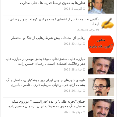
تجاوزها به حقوق توسط قدرت ها ـ علی صدارت
آگوست 2, 2026
نگاهی به نامه ۱۰ تن از اعضای کمیته مرکزی کومله ـ پرویز رضایی ،
لیلا ا.
جولای 31, 2026
رهایی از استبداد، پیش شرط رهایی از جنگ و استعمار
جولای 30, 2026
مبارزه علیه دستمزدهای معوقهُ بخش مهمی از مبارزه علیه
فقر و فلاکت اقتصادی است! ـ رحمان حسین زاده
جولای 28, 2026
نابودی شهرهای جنوبی ایران زیر موشکباران، حاصل جنگ
بشدت ارتجاعی دولتهای سرمایه داری! ـ ناصر بابامیری
جولای 26, 2026
چماق “تجزیه طلبی” و ایده “فدرالیستی”: دو روی سکه
تحمیل جنگ و خون به تحولات ایران ـ رحمان حسین زاده
جولای 26, 2026