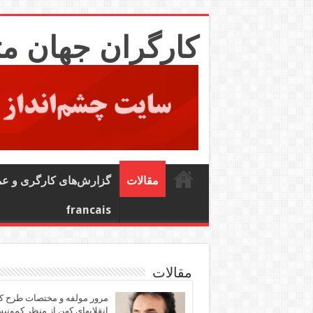
کارگران جهان م
مقالات
گزارش‌های کارگری و ع
francais
مقالات
مرور مولفه و مختصات طرح ک
انقلابهای کهن از منظر کمونی