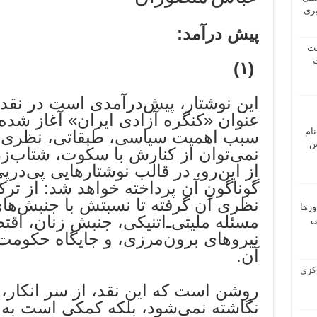
یری
پیش درآمد:
شت
ت
(۱)
این نوشتار، پیش‌درآمدی است در نقد 
عنوان «کنگره آزادی ایران» آغاز شده
نام
سبب اهمیت سیاسی، طبقاتی، نظری و 
 ـ عباس
نمی‌توان از کنارش با سکوت، شتاب‌ز
از این‌رو، در قالب نوشتارهایی پی‌درپ
گوناگونِ آن پرداخته خواهد شد: از تر
نظری آن گرفته تا نسبتش با جنبش‌ها
وزها
مسئله ملیتی‌ـ‌اتنیکی، جنبش زنان، ا
ی
نیروهای برون‌مرزی، و جایگاه حکومت‌
آن.
 مرکزی
روشن است که این نقد، از سر انکار، 
نگاشته نمی‌شود، بلکه کمکی است به