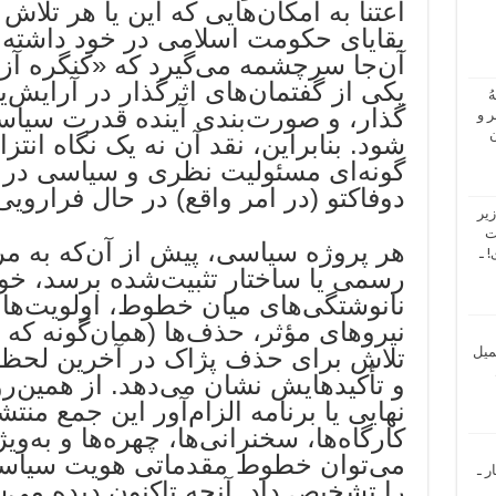
اعتنا به امکان‌هایی که این یا هر تلاش
بقایای حکومت اسلامی در خود داشته ب
آن‌جا سرچشمه می‌گیرد که «کنگره آزاد
یکی از گفتمان‌های اثرگذار در آرایش‌ی
ُ
گذار، و صورت‌بندی آینده قدرت سیاسی
 و
ن
شود. بنابراین، نقد آن نه یک نگاه انتزا
گونه‌ای مسئولیت نظری و سیاسی در ب
دوفاکتو (در امر واقع) در حال فراروی
یر
ت
هر پروژه سیاسی، پیش از آن‌که به مرا
 ـ
رسمی یا ساختار تثبیت‌شده برسد، خود 
نانوشتگی‌‌های میان خطوط، اولویت‌ها، 
نیروهای مؤثر، حذف‌ها (همان‌گونه که 
میل
تلاش برای حذف پژاک در آخرین لحظه
و تأکیدهایش نشان می‌دهد. از همین‌رو
نهایی یا برنامه الزام‌آور این جمع منت
کارگاه‌ها، سخنرانی‌ها، چهره‌ها و به‌وی
می‌توان خطوط مقدماتی هویت سیاسی
ر ـ
را تشخیص داد. آنچه تاکنون دیده می‌