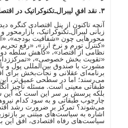
۳
.
نقد افقِ لیبرال‌ـ‌تکنوکراتیک در اقت
آنچه تاکنون از پنل اقتصادی کنگره دی
زبانی لیبرال‌ـ‌تکنوکراتیک، بازارمحور و
محورهایی چون «شفافیت بودجه»، «اس
«کنترل تورم و نرخ ارز»، «رفع تحریم‌
نظامی از اقتصاد»، «کاهش سلطه دول
«تقویت بخش خصوصی»، «تمرکززدایی
مشورت با صندوق بین‌المللی پول و با
برنامه‌ای عقلانی و نجات‌بخش برای اق
می‌رسند؛ اما در سطحی عمیق‌تر، ای
طبقاتی معینی است. مسئله ناچیز انگ
بلکه پرسش بر سر این است که این س
چارچوب طبقاتی و به سود کدام نیروه
می‌شوند؟ تمرکز بر ضرورت رشد اقتص
اشاره به سیاست‌های مبتنی بر بازتوز
سیاست‌های رفاه اقتصادی، افق این بر