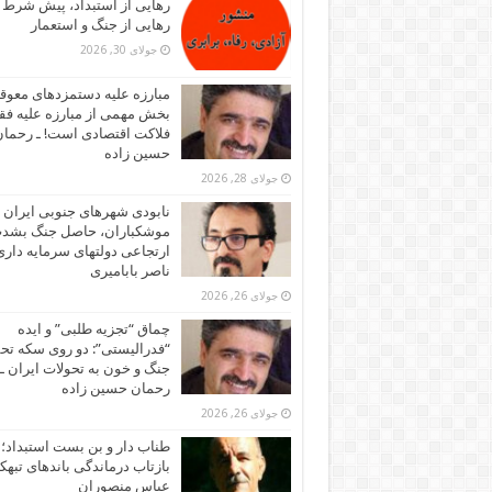
رهایی از استبداد، پیش شرط
رهایی از جنگ و استعمار
جولای 30, 2026
مبارزه علیه دستمزدهای معوقه
بخش مهمی از مبارزه علیه فقر
فلاکت اقتصادی است! ـ رحما
حسین زاده
جولای 28, 2026
نابودی شهرهای جنوبی ایران ز
موشکباران، حاصل جنگ بشد
ارتجاعی دولتهای سرمایه داری!
ناصر بابامیری
جولای 26, 2026
چماق “تجزیه طلبی” و ایده
“فدرالیستی”: دو روی سکه تح
جنگ و خون به تحولات ایران ـ
رحمان حسین زاده
جولای 26, 2026
طناب دار و بن بست استبداد؛
بازتاب درماندگی باندهای تبهکا
عباس منصوران