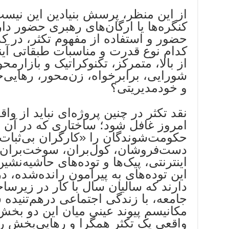
از این منظر، پرسش بنیادین این نیس
کنگره‌ها یا ارگان‌های رهبری حضور دا
حضور و استفاده از مفهوم تکثر، در کد
کدام نوع قدرت و مناسبات طبقاتی آین
از بالا، متمرکز، تکنوکراتیک و بازارمحو
شورایی، برابرخواه، زن‌محور، رهایی‌خ
و خودمدیریتی؟
نقد تکثر در چنین پروژه‌ای نباید از و
امروز غافل شود؛ ساختاری که در آن
دست‌فروشان، کول‌بران، سوخت‌بران، 
اینترنتی، پیک‌ها و توده‌های حاشیه‌ن
این توده‌های به پیرامون رانده‌شده، در
دارند که سالیان سال با کار در زیرساخ
جامعه، با زندگی اجتماعی درهم‌تنیده شد
مکانیسمِ پیوند عینی میان این دو بخش 
واقعی یک تکثرِ همگرا و رهایی‌بخش را