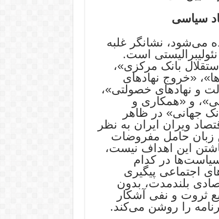
صاد سیاسی
ده می‌شود، نشانگر غلبه
 نئولیبرالیستی است.
تقلال بانک مرکزی»،
ها»، «خروج نهادهای
ت و نهادهای خصولتی»،
»، و «همکاری و
نک جهانی» در ظاهر
تصاد ویران ایران به نظر
ن زبان حامل مفروضات
اشتن این اهداف نیست،
یاست‌ها در کدام
ای اجتماعی پیگیری
ادی بلندمدت، بدون
یع ثروت و نفی آشکار
نامه را روشن می‌کند.