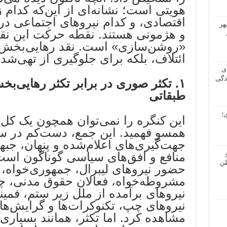
هویتی است؛ نشانه‌ای از این‌که کدام
اقتصادی، و کدام نیروهای اجتماعی د
هر
و هژمونی هستند. نقطه حرکت این نقد
«روشن‌سازی» است. نقد رهایی‌بخش، ن
ائتلاف، بلکه برای جلوگیری از تهی‌شدن
ی
دگی
۱
.
تکثر صوری در برابر تکثر رهایی‌بخش
طبقاتی
؛
این کنگره را نمی‌توان همچون یک کل 
همسو فهمید. این جمع، دست‌کم در س
جهت‌گیری‌های اعلام‌شده و پنهان، جبهه
منافع و افق‌های سیاسی گوناگون است
طن
حضور نیروهای لیبرال، جمهوری‌خواه، 
مشروطه‌خواه، فعالان حقوق مدنی، چه
نیروهای برآمده از ملل زیر ستم، فمی
نیروهای چپ، تکنوکرات‌ها و گرایش‌ه
مشاهده کرد. اما تکثر، همانند بسیاری 