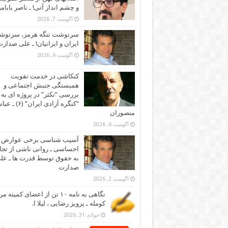
و چشم انداز آتی! ـ ناصر بابام
آگوست 7, 2026
سرنوشت تنگه هرمز، سرنو
ایران و ایرانیان! ـ علی صدار
آگوست 6, 2026
کنکاشی در خدمت تقویت
همبستگی جنبش اجتماعی و
بررسی “نکثر” در پروژه ای به 
“کنگره آزادی ایران” (۶)
منصوران
آگوست 6, 2026
آسیب شناسی برخی عوارض
احساسی ـ روانی ناشی از تجا
به حقوق توسط قدرت ها ـ عل
صدارت
آگوست 2, 2026
نگاهی به نامه ۱۰ تن از اعضای کمیته
کومله ـ پرویز رضایی ، لیلا ا.
جولای 31, 2026