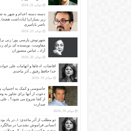
جولای 25, 2026
دسته دسته اعدام و شهر به ش
زیر بمباران! (یادداشت هفته) ـ
ناصر بابامیری
جولای 23, 2026
شهرنوش پارسی پور؛ زنی برا
مقاومت، نویسنده ای برای زن
آزاد ـ عباس منصوران
جولای 20, 2026
افاضات، ادعاها و اتهامات علی جوادی
خدا حافظ رفیق ـ آذر ماجدی
جولای 19, 2026
جاسوسی و کمک به اجنبیان، و
دعوت از آنها برای تجاوز به و
از کجا شروع می شود؟ ـ علی
صدارت
جولای 19, 2026
دو مطلب از آذر ماجدی: ۱ـ در یاد بود
انسانی فراموش نشدنی! در سالگرد
منصور حکمت (ژوبین) ، ۲ ـ حملات