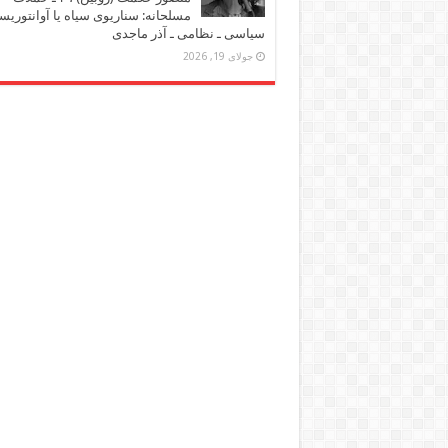
مسلحانه: سناریوی سیاه یا آوانتوریس
سیاسی ـ نظامی ـ آذر ماجدی
جولای 19, 2026