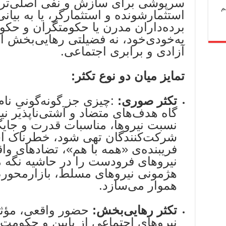
سرپوشی برای سازش و نفی اصلی‌ترین
م
استثمارشونده و استثمارگر، یا به بیان
برده‌داران مدرن یا حکومتگران و حکو
به‌خودی‌خود، نه فضیلتی رهایی‌بخش 
آزادی و برابری اجتماعی.
تمایز میان دو نوع تکثر
:
تکثر صوری
:
:چیزی جز گونه‌گونیِ نام‌
گاه هدف‌های متضاد و آشتی‌ناپذیر نی
نسبت نیروها، مناسبات قدرت و جایگ
شرکت‌کنندگان تهی شود، خطرناک است
فریبنده‌ی «همه با هم»، تضادهای واق
نیروهای فرودست را در حاشیه نگه می
هژمونی نیروهای مسلط، بازارمحور، 
هموار می‌سازد.
تکثر رهایی‌بخش:
حضور واقعی، مؤثر 
نیروهای اجتماعی از پایین و حکومت‌