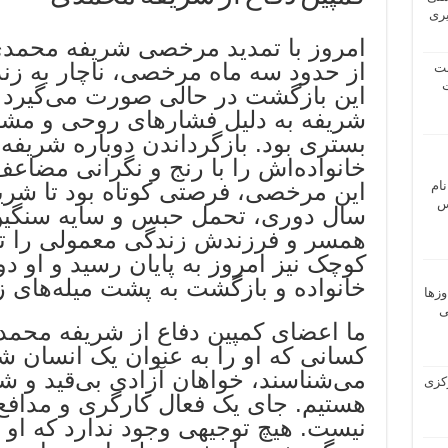
یری
امروز با تمدید مرخصی شریفه محمد
از حدود سه ماه مرخصی، ناچار به زن
شت
ت
​این بازگشت در حالی صورت می‌گیرد ک
شریفه به دلیل فشارهای روحی و مشکل
بستری بود. بازگرداندن دوباره شریفه ب
خانواده‌اش را با رنج و نگرانی مضاع
نام
​این مرخصی، فرصتی کوتاه بود تا شری
 ـ عباس
سال دوری، تحمل حبس و سایه سنگین اع
همسر و فرزندش زندگی معمولی را تجر
کوچک نیز امروز به پایان رسید و او دو
خانواده و بازگشت به پشت میله‌های ز
وزها
ی
​ما اعضای کمپین دفاع از شریفه محمدی
کسانی که او را به عنوان یک انسان ش
می‌شناسند، خواهان آزادی بی‌قید و
 مرکزی
هستیم. جای یک فعال کارگری و مدافع 
نیست. هیچ توجیهی وجود ندارد که او 