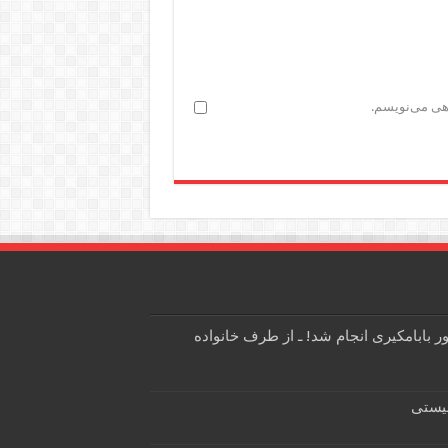
اهی می‌نویسم.
 بابامکیری انجام شد! ـ از طرف خانواده