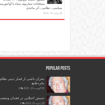
مسلحانه: سناریوی سیاه یا آوانتوریس
سیاسی ـ نظامی ـ آذر ماجدی
جولای 19, 2026
Popular Posts
بحران ناشی از قمار دینی نظام
بخردطبع
آگوست 24, 2025
2
جنبش اعتلایی در فقدان وضعیت 
ژانویه 25, 2026
2