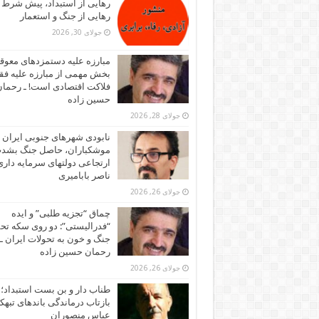
رهایی از استبداد، پیش شرط
رهایی از جنگ و استعمار
جولای 30, 2026
مبارزه علیه دستمزدهای معوقه
بخش مهمی از مبارزه علیه فقر
فلاکت اقتصادی است! ـ رحما
حسین زاده
جولای 28, 2026
نابودی شهرهای جنوبی ایران ز
موشکباران، حاصل جنگ بشد
ارتجاعی دولتهای سرمایه داری!
ناصر بابامیری
جولای 26, 2026
چماق “تجزیه طلبی” و ایده
“فدرالیستی”: دو روی سکه تح
جنگ و خون به تحولات ایران ـ
رحمان حسین زاده
جولای 26, 2026
طناب دار و بن بست استبداد؛
بازتاب درماندگی باندهای تبهکا
عباس منصوران