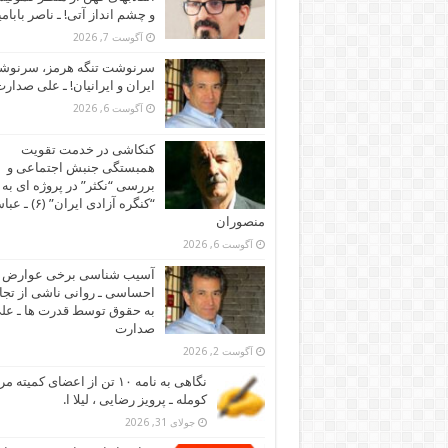
و چشم انداز آتی! ـ ناصر بابام
آگوست 7, 2026
سرنوشت تنگه هرمز، سرنو
ایران و ایرانیان! ـ علی صدار
آگوست 6, 2026
کنکاشی در خدمت تقویت
همبستگی جنبش اجتماعی و
بررسی “نکثر” در پروژه ای به 
“کنگره آزادی ایران” (۶)
منصوران
آگوست 6, 2026
آسیب شناسی برخی عوارض
احساسی ـ روانی ناشی از تجا
به حقوق توسط قدرت ها ـ عل
صدارت
آگوست 2, 2026
نگاهی به نامه ۱۰ تن از اعضای کمیته
کومله ـ پرویز رضایی ، لیلا ا.
جولای 31, 2026