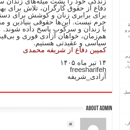
زندگی خود را پشت میله‌های زندان س
​دفاع از حقوق کارگران، تلاش برای به
برای برابری زنان و کوشش برای دستی
جرم نیست. این‌ها حقوقی بنیادین و مطال
ُ
با زندان و سرکوب پاسخ داده شوند.
 و
​هم‌زمان، خواهان آزادی فوری و بی‌قی
ن
سیاسی و عقیدتی هستیم.
کمپین دفاع از شریفه محمدی
یر
۱۴ تیر ماه ۱۴۰۵
ت
 ـ
freesharifeh
آزادی_شریفه
میل
About admin
ر ـ