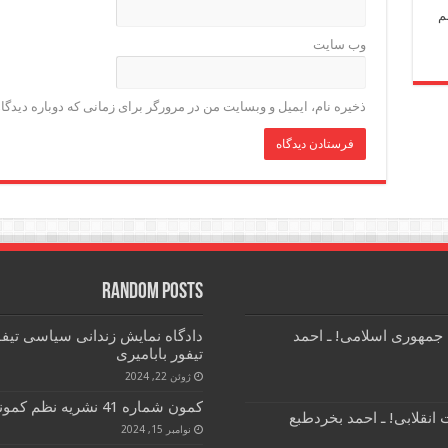
م
وب‌ سایت
ذخیره نام، ایمیل و وبسایت من در مرورگر برای زمانی که دوباره دیدگ
Random Posts
 جمهوری اسلامی! ـ احمد
دادگاه نمایش زندانی سیاسی تیفور
تیفور بابامیری
ژوئن 22, 2024
کمون شماره 41 نشریه نظم کمونیستی
انقلابی! ـ احمد بخردطبع
نوامبر 15, 2024