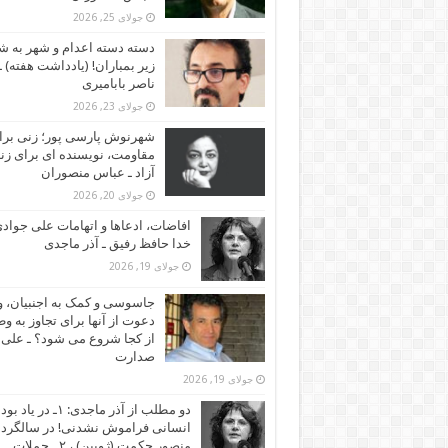
جولای 25, 2026
دسته دسته اعدام و شهر به ش
زیر بمباران! (یادداشت هفته) ـ
ناصر بابامیری
جولای 23, 2026
شهرنوش پارسی پور؛ زنی برا
مقاومت، نویسنده ای برای زن
آزاد ـ عباس منصوران
جولای 20, 2026
افاضات، ادعاها و اتهامات علی جوادی
خدا حافظ رفیق ـ آذر ماجدی
جولای 19, 2026
جاسوسی و کمک به اجنبیان، و
دعوت از آنها برای تجاوز به و
از کجا شروع می شود؟ ـ علی
صدارت
جولای 19, 2026
دو مطلب از آذر ماجدی: ۱ـ در یاد بود
انسانی فراموش نشدنی! در سالگرد
منصور حکمت (ژوبین) ، ۲ ـ حملات