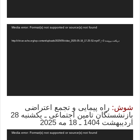
Media error: Format(s) not supported or source(s) not found
دریافت پرونده: http://chiran-echo.org/wp-content/uploads/2025/05/video_2025-05-18_17-25-52.mp4?_=3
شوش:
راه پیمایی و تجمع اعتراضی
بازنشستگان تامین اجتماعی ـ یکشنبه 28
اردیبهشت 1404 ـ 18 مه 2025
Media error: Format(s) not supported or source(s) not found