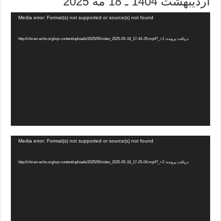
اردیبهشت 1404 ـ 18 مه 2025
Media error: Format(s) not supported or source(s) not found
دریافت پرونده: http://chiran-echo.org/wp-content/uploads/2025/05/video_2025-05-18_17-44-29.mp4?_=1
Media error: Format(s) not supported or source(s) not found
دریافت پرونده: http://chiran-echo.org/wp-content/uploads/2025/05/video_2025-05-18_17-25-04.mp4?_=2