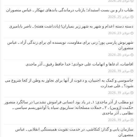
جولای 26, 2026
طناب دار و بن بست استبداد؛ بازتاب درماندگی باندهای تبهکار ـ عباس منصوران
جولای 25, 2026
دسته دسته اعدام و شهر به شهر زیر بمباران! (یادداشت هفته) ـ ناصر بابامیری
جولای 23, 2026
شهرنوش پارسی پور؛ زنی برای مقاومت، نویسنده ای برای زندگی آزاد ـ عباس
منصوران
جولای 20, 2026
افاضات، ادعاها و اتهامات علی جوادی؛ خدا حافظ رفیق ـ آذر ماجدی
جولای 19, 2026
جاسوسی و کمک به اجنبیان، و دعوت از آنها برای تجاوز به وطن از کجا شروع می
شود؟ ـ علی صدارت
جولای 19, 2026
دو مطلب از آذر ماجدی: ۱ـ در یاد بود انسانی فراموش نشدنی! در سالگرد منصور
حکمت (ژوبین) ، ۲ ـ حملات مسلحانه: سناریوی سیاه یا آوانتوریسم سیاسی ـ
نظامی ـ آذر ماجدی
جولای 19, 2026
سازمان یابی و گذار: کنکاشی، در خدمت تقویت همبستگی انقلابی ـ عباس
منصوران