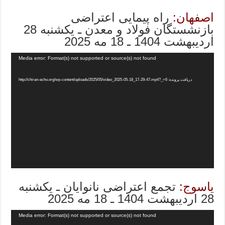
اصفهان:
راه پیمایی اعتراضی
بازنشستگان فولاد و معدن ـ یکشنبه 28
اردیبهشت 1404 ـ 18 مه 2025
Media error: Format(s) not supported or source(s) not found
دریافت پرونده: http://chiran-echo.org/wp-content/uploads/2025/05/video_2025-05-18_17-29-47.mp4?_=6
یاسوج:
تجمع اعتراضی نانوایان ـ یکشنبه
28 اردیبهشت 1404 ـ 18 مه 2025
Media error: Format(s) not supported or source(s) not found