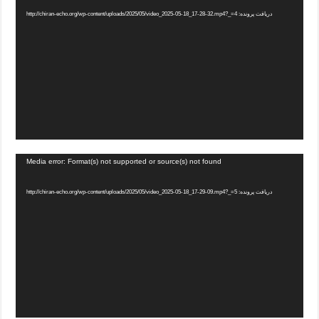
دریافت پرونده: http://chiran-echo.org/wp-content/uploads/2025/05/video_2025-05-18_17-28-32.mp4?_=4
Media error: Format(s) not supported or source(s) not found
دریافت پرونده: http://chiran-echo.org/wp-content/uploads/2025/05/video_2025-05-18_17-29-09.mp4?_=5