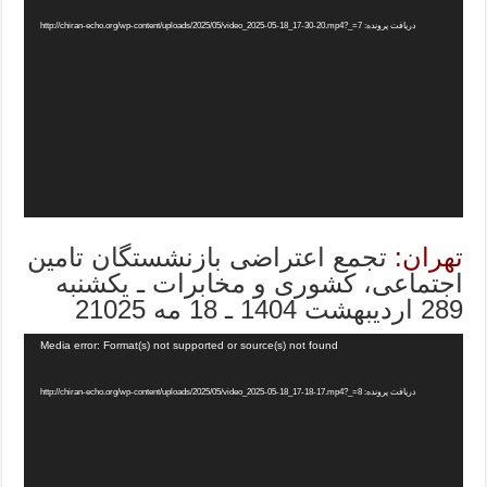
دریافت پرونده: http://chiran-echo.org/wp-content/uploads/2025/05/video_2025-05-18_17-30-20.mp4?_=7
تهران:
تجمع اعتراضی بازنشستگان تامین
اجتماعی، کشوری و مخابرات ـ یکشنبه
289 اردیبهشت 1404 ـ 18 مه 21025
Media error: Format(s) not supported or source(s) not found
دریافت پرونده: http://chiran-echo.org/wp-content/uploads/2025/05/video_2025-05-18_17-18-17.mp4?_=8