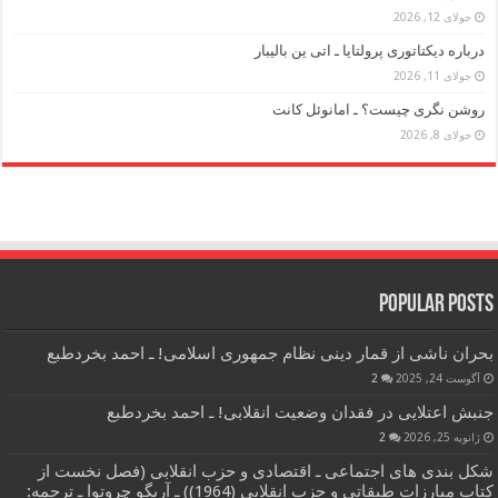
جولای 12, 2026
درباره دیکتاتوری پرولتایا ـ اتی ین بالیبار
جولای 11, 2026
روشن نگری چیست؟ ـ امانوئل کانت
جولای 8, 2026
Popular Posts
بحران ناشی از قمار دینی نظام جمهوری اسلامی! ـ احمد بخردطبع
آگوست 24, 2025
2
جنبش اعتلایی در فقدان وضعیت انقلابی! ـ احمد بخردطبع
ژانویه 25, 2026
2
شکل بندی های اجتماعی ـ اقتصادی و حزب انقلابی (فصل نخست از
کتاب مبارزات طبقاتی و حزب انقلابی (1964)) ـ آریگو چروتوا ـ ترجمه: