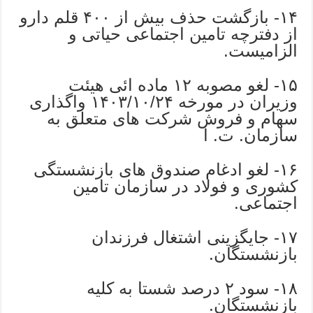
۱۴- بازگشت حذف بیش از ۴۰۰ قلم دارو
از دفترچه تامین اجتماعی حیاتی و
الزامیست.
۱۵- لغو مصوبه ۱۲ ماده ائی هیئت
وزیران در مورخه ۱۴٠۳/۱٠/۲۴ واگذاری
سهام و فروش شرکت های متعلق به
سازمان. ت. ا
۱۶- لغو ادغام صندوق های بازنشستگی
کشوری و فولاد در سازمان تامین
اجتماعی.
۱۷- جایگزینی اشتغال فرزندان
بازنشستگان.
۱۸- سود ۲ درصد شستا به کلیه
بازنشستگان.