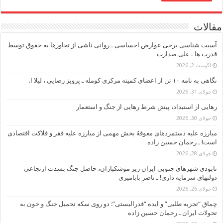
مقالات
آسیب شناسی برخی عوارض احساسی ـ روانی ناشی از تجاوزها به حقوق توسط
قدرت ها ـ علی صدارت
آگوست 2, 2026
نگاهی به نامه ۱۰ تن از اعضای کمیته مرکزی کومله ـ پرویز رضایی ، لیلا ا.
جولای 31, 2026
رهایی از استبداد، پیش شرط رهایی از جنگ و استعمار
جولای 30, 2026
مبارزه علیه دستمزدهای معوقهُ بخش مهمی از مبارزه علیه فقر و فلاکت اقتصادی
است! ـ رحمان حسین زاده
جولای 28, 2026
نابودی شهرهای جنوبی ایران زیر موشکباران، حاصل جنگ بشدت ارتجاعی
دولتهای سرمایه داری! ـ ناصر بابامیری
جولای 26, 2026
چماق “تجزیه طلبی” و ایده “فدرالیستی”: دو روی سکه تحمیل جنگ و خون به
تحولات ایران ـ رحمان حسین زاده