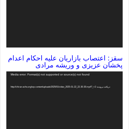
سقز: اعتصاب بازاریان علیه احکام اعدام
پخشان عزیزی و وریشه مرادی
Media error: Format(s) not supported or source(s) not found
دریافت پرونده: http://chiran-echo.org/wp-content/uploads/2025/01/video_2025-01-22_22-30-30.mp4?_=2