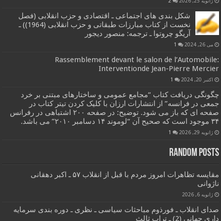
ژانویه 25, 2026
2
شکل بندی های اجتماعی ـ اقتصادی و حزب انقلابی (فصل
نخست از کتاب مبارزات طبقاتی و حزب انقلابی (1964)) ـ
آریگو چروتوا ـ ترجمه: منصور دیجور
می 26, 2024
1
Rassemblement devant le salon de l’Automobile:
Interventionde Jean-Pierre Mercier
اکتبر 20, 2024
1
چگونگی دریافت کتاب “مجامع عمومی و ساختارهای مبتنی بر خرد
جمعی در فرانسه” از انتشارات ارزان با کلیک کردن تیتر کتاب در
صفحه ای که باز می شود. توضیح: در صفحه ۲۰۰ اشتباهی در رفرانس
۳۴ موجود است که صحیح آن “لوموند ۱۴ دسامبر ۲۰۱۰” می باشد.
ژانویه 29, 2026
1
Random Posts
مقایسه تظاهرات امروز مردم با قبل از انقلاب ۵۷ ـ اکبر دهقانی
ناژوانی
ژانویه 6, 2026
صدای انقلاب ـ فورذوم مباحثات سیاسی ـ نظری ـ دوره بندی سرمایه
داری جهانی (2) ـ تراب ثالث