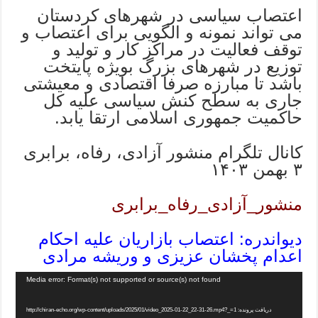
اعتصاب سیاسی در شهرهای کردستان
می تواند نمونه و الگویی برای اعتصاب و
توقف فعالیت در مراکز کار و تولید و
توزیع در شهرهای بزرگ بویژه پایتخت
باشد تا مبارزه صرفا اقتصادی و معیشتی
جاری به سطح کنش سیاسی علیه کل
حاکمیت جمهوری اسلامی ارتقا یابد.
کانال تلگرام منشور آزادی، رفاه، برابری
۳ بهمن ۱۴۰۳
منشور_آزادی_رفاه_برابری
دیواندره: اعتصاب بازاریان علیه احکام
اعدام پخشان عزیزی و وریشه مرادی
Media error: Format(s) not supported or source(s) not found
دریافت پرونده: http://chiran-echo.org/wp-content/uploads/2025/01/video_2025-01-22_22-31-26.mp4?_=1