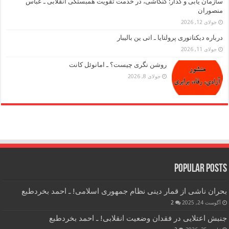
سازمان یابی و گذار: کنکاشی، در خدمت تقویت همبستگی انقلابی ـ عباس
منصوران
جولای 12, 2026
درباره دیکتاتوری پرولتایا ـ اتی ین بالیبار
جولای 11, 2026
روشن نگری چیست؟ ـ امانوئل کانت
جولای 8, 2026
Popular Posts
بحران ناشی از قمار دینی نظام جمهوری اسلامی! ـ احمد بخردطبع
آگوست 24, 2025
2
جنبش اعتلایی در فقدان وضعیت انقلابی! ـ احمد بخردطبع