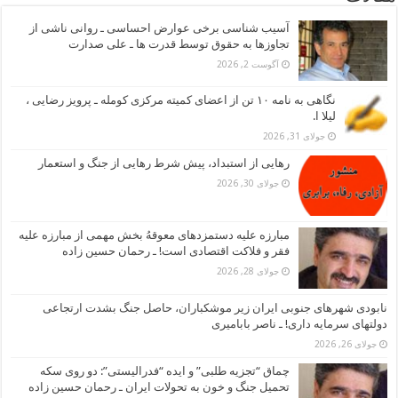
آسیب شناسی برخی عوارض احساسی ـ روانی ناشی از
تجاوزها به حقوق توسط قدرت ها ـ علی صدارت
آگوست 2, 2026
نگاهی به نامه ۱۰ تن از اعضای کمیته مرکزی کومله ـ پرویز رضایی ،
لیلا ا.
جولای 31, 2026
رهایی از استبداد، پیش شرط رهایی از جنگ و استعمار
جولای 30, 2026
مبارزه علیه دستمزدهای معوقهُ بخش مهمی از مبارزه علیه
فقر و فلاکت اقتصادی است! ـ رحمان حسین زاده
جولای 28, 2026
نابودی شهرهای جنوبی ایران زیر موشکباران، حاصل جنگ بشدت ارتجاعی
دولتهای سرمایه داری! ـ ناصر بابامیری
جولای 26, 2026
چماق “تجزیه طلبی” و ایده “فدرالیستی”: دو روی سکه
تحمیل جنگ و خون به تحولات ایران ـ رحمان حسین زاده