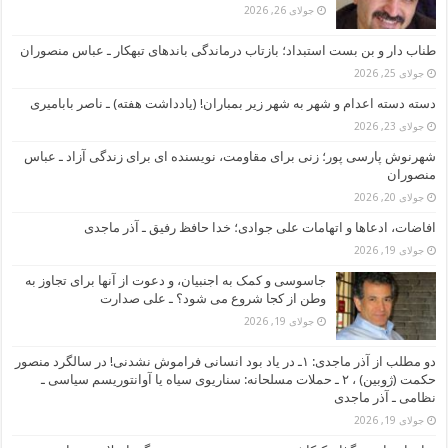
جولای 26, 2026
طناب دار و بن بست استبداد؛ بازتاب درماندگی باندهای تبهکار ـ عباس منصوران
جولای 25, 2026
دسته دسته اعدام و شهر به شهر زیر بمباران! (یادداشت هفته) ـ ناصر بابامیری
جولای 23, 2026
شهرنوش پارسی پور؛ زنی برای مقاومت، نویسنده ای برای زندگی آزاد ـ عباس
منصوران
جولای 20, 2026
افاضات، ادعاها و اتهامات علی جوادی؛ خدا حافظ رفیق ـ آذر ماجدی
جولای 19, 2026
جاسوسی و کمک به اجنبیان، و دعوت از آنها برای تجاوز به
وطن از کجا شروع می شود؟ ـ علی صدارت
جولای 19, 2026
دو مطلب از آذر ماجدی: ۱ـ در یاد بود انسانی فراموش نشدنی! در سالگرد منصور
حکمت (ژوبین) ، ۲ ـ حملات مسلحانه: سناریوی سیاه یا آوانتوریسم سیاسی ـ
نظامی ـ آذر ماجدی
جولای 19, 2026