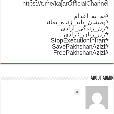
https://t.me/kajarOfficialChannel
#نه_به_اعدام
#پخشان_باید_زنده_بماند
#زن_زندگی_آزادی
#ژن_ژیان_ئازادی
#StopExecutionInIran
#SavePakhshanAzizi
#FreePakhshanAzizi
About admin