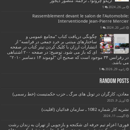
آریگو چروتوا ـ ترجمه: منصور دیجور
می 26, 2024
1
Rassemblement devant le salon de l’Automobile:
Interventionde Jean-Pierre Mercier
اکتبر 20, 2024
1
چگونگی دریافت کتاب “مجامع عمومی و
ساختارهای مبتنی بر خرد جمعی در فرانسه” از
انتشارات ارزان با کلیک کردن تیتر کتاب در صفحه
ای که باز می شود. توضیح: در صفحه ۲۰۰ اشتباهی
در رفرانس ۳۴ موجود است که صحیح آن “لوموند ۱۴ دسامبر ۲۰۱۰”
می باشد.
ژانویه 29, 2026
1
Random Posts
معادن، کارگران در تونل های مرگ ـ حزب حکمتیست (خط رسمی)
آوریل 9, 2025
نشریه کار شماره 1082 ـ سازمان فدائیان (اقلیت)
آگوست 11, 2024
فوری! اعزام تیم حرفه ای شکنجه و بازجویی از تهران به زندان رشت
برای مجبور کردن شریفه محمدی به اقرار علیه خودش! ـ کمپین دفاع