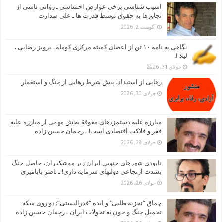
آسیب شناسی برخی عوارض احساسی ـ روانی ناشی از
تجاوزها به حقوق توسط قدرت ها ـ علی صدارت
آگوست 2, 2026
نگاهی به نامه ۱۰ تن از اعضای کمیته مرکزی کومله ـ پرویز رضایی ،
لیلا ا.
جولای 31, 2026
رهایی از استبداد، پیش شرط رهایی از جنگ و استعمار
جولای 30, 2026
مبارزه علیه دستمزدهای معوقهُ بخش مهمی از مبارزه علیه
فقر و فلاکت اقتصادی است! ـ رحمان حسین زاده
جولای 28, 2026
نابودی شهرهای جنوبی ایران زیر موشکباران، حاصل جنگ
بشدت ارتجاعی دولتهای سرمایه داری! ـ ناصر بابامیری
جولای 26, 2026
چماق “تجزیه طلبی” و ایده “فدرالیستی”: دو روی سکه
تحمیل جنگ و خون به تحولات ایران ـ رحمان حسین زاده