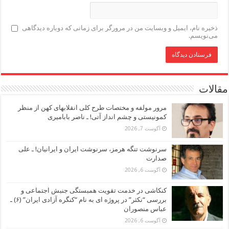
ذخیره نام، ایمیل و وبسایت من در مرورگر برای زمانی که دوباره دیدگاهی
می‌نویسم.
مقالات
مرور مولفه و مختصات طرح کلی انقلابهای کهن از منظر
کمونیستی و چشم انداز آتی! ـ ناصر بابامیری
آگوست 7, 2026
سرنوشت تنگه هرمز، سرنوشت ایران و ایرانیان! ـ علی
صدارت
آگوست 6, 2026
کنکاشی در خدمت تقویت همبستگی جنبش اجتماعی و
بررسی “نکثر” در پروژه ای به نام “کنگره آزادی ایران” (۶) ـ
عباس منصوران
آگوست 6, 2026