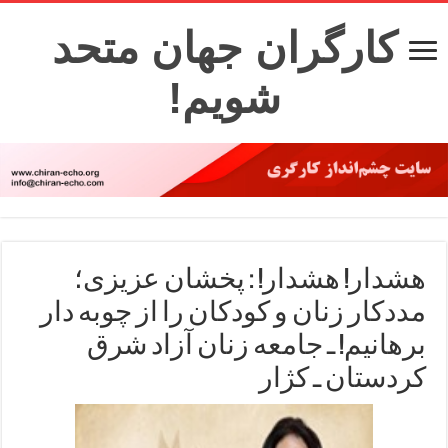
کارگران جهان متحد
شویم!
هشدار! هشدار! : پخشان عزیزی؛
مددکار زنان و کودکان را از چوبه دار
برهانیم! ـ جامعه زنان آزاد شرق
کردستان ـ کژار