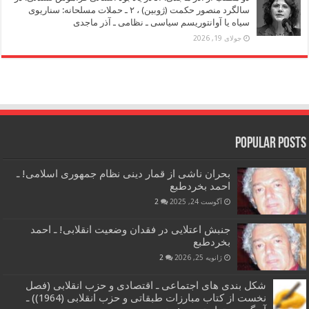
سالگرد منصور حکمت (ژوبین) ، ۲ ـ حملات مسلحانه: سناریوی
سیاه یا آوانتوریسم سیاسی ـ نظامی ـ آذر ماجدی
جولای 19, 2026
Popular Posts
بحران ناشی از قمار دینی نظام جمهوری اسلامی! ـ
احمد بخردطبع
آگوست 24, 2025
2
جنبش اعتلایی در فقدان وضعیت انقلابی! ـ احمد
بخردطبع
ژانویه 25, 2026
2
شکل بندی های اجتماعی ـ اقتصادی و حزب انقلابی (فصل
نخست از کتاب مبارزات طبقاتی و حزب انقلابی (1964)) ـ