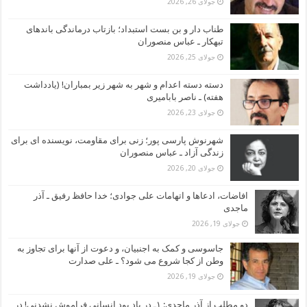
جولای 26, 2026
طناب دار و بن بست استبداد؛ بازتاب درماندگی باندهای
تبهکار ـ عباس منصوران
جولای 25, 2026
دسته دسته اعدام و شهر به شهر زیر بمباران! (یادداشت
هفته) ـ ناصر بابامیری
جولای 23, 2026
شهرنوش پارسی پور؛ زنی برای مقاومت، نویسنده ای برای
زندگی آزاد ـ عباس منصوران
جولای 20, 2026
افاضات، ادعاها و اتهامات علی جوادی؛ خدا حافظ رفیق ـ آذر
ماجدی
جولای 19, 2026
جاسوسی و کمک به اجنبیان، و دعوت از آنها برای تجاوز به
وطن از کجا شروع می شود؟ ـ علی صدارت
جولای 19, 2026
دو مطلب از آذر ماجدی: ۱ـ در یاد بود انسانی فراموش نشدنی! در