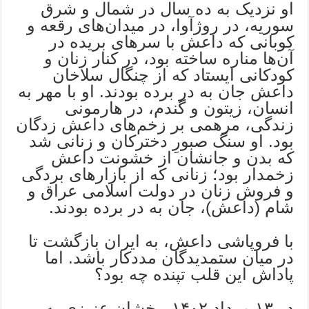
او نزدیک به ده سال در شمال و شرق
سوریه، در روژآوا، در میدان‌های رقعه و
کوبانی که داعش با سرهای بریده در
آن‌ها مناره ساخته بود، در کنار زنان و
کودکانی ایستاد که از چنگال سلاخان
داعش جان به در برده بودند. او با مهر به
انسان، زیتون و گندم، در هارمونی
زندگی، مرهمی بر زخم‌های داعش زدگان
بود. او سنگ صبورِ دخترکان و زنانی شد
که بدن و جانشان از خشونت داعش
زخمدار بود؛ زنانی که از بازارهای بردگی
و فروش زنان در دولت اسلامی عراق و
شام (داعش)، جان به در برده بودند.
با فروپاشی داعش، به ایران بازگشت تا
در میان ستمدیدگان مددکار باشد. اما
پاداش این قلب تپنده چه بود؟
در ۱۳ مرداد ۱۴۰۲، پخشان عزیزی به