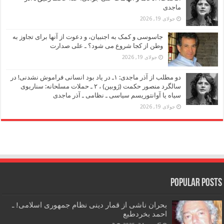
ماجدی
جولای 19, 2026
جاسوسی و کمک به اجنبیان، و دعوت از آنها برای تجاوز به
وطن از کجا شروع می شود؟ ـ علی صدارت
جولای 19, 2026
دو مطلب از آذر ماجدی: ۱ـ در یاد بود انسانی فراموش نشدنی! در
سالگرد منصور حکمت (ژوبین) ، ۲ ـ حملات مسلحانه: سناریوی
سیاه یا آوانتوریسم سیاسی ـ نظامی ـ آذر ماجدی
جولای 19, 2026
Popular Posts
بحران ناشی از قمار دینی نظام جمهوری اسلامی! ـ
احمد بخردطبع