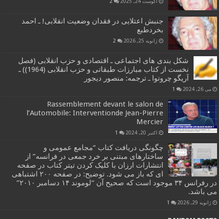
آگوست 24, 2025
2
جنبش اعتلایی در فقدان وضعیت انقلابی! ـ احمد
بخردطبع
ژانویه 25, 2026
2
شکل بندی های اجتماعی ـ اقتصادی و حزب انقلابی (فصل
نخست از کتاب مبارزات طبقاتی و حزب انقلابی (1964)) ـ
آریگو چروتوا ـ ترجمه: منصور دیجور
می 26, 2024
1
Rassemblement devant le salon de
l’Automobile: Interventionde Jean-Pierre
Mercier
اکتبر 20, 2024
1
چگونگی دریافت کتاب “مجامع عمومی و
ساختارهای مبتنی بر خرد جمعی در فرانسه” از
انتشارات ارزان با کلیک کردن تیتر کتاب در صفحه
ای که باز می شود. توضیح: در صفحه ۲۰۰ اشتباهی
در رفرانس ۳۴ موجود است که صحیح آن “لوموند ۱۴ دسامبر ۲۰۱۰”
می باشد.
ژانویه 29, 2026
1