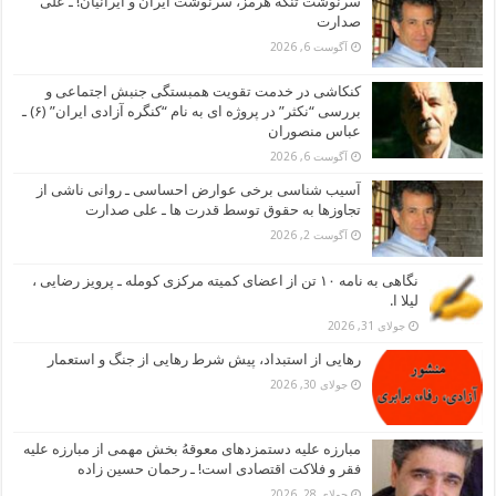
سرنوشت تنگه هرمز، سرنوشت ایران و ایرانیان! ـ علی
صدارت
آگوست 6, 2026
کنکاشی در خدمت تقویت همبستگی جنبش اجتماعی و
بررسی “نکثر” در پروژه ای به نام “کنگره آزادی ایران” (۶) ـ
عباس منصوران
آگوست 6, 2026
آسیب شناسی برخی عوارض احساسی ـ روانی ناشی از
تجاوزها به حقوق توسط قدرت ها ـ علی صدارت
آگوست 2, 2026
نگاهی به نامه ۱۰ تن از اعضای کمیته مرکزی کومله ـ پرویز رضایی ،
لیلا ا.
جولای 31, 2026
رهایی از استبداد، پیش شرط رهایی از جنگ و استعمار
جولای 30, 2026
مبارزه علیه دستمزدهای معوقهُ بخش مهمی از مبارزه علیه
فقر و فلاکت اقتصادی است! ـ رحمان حسین زاده
جولای 28, 2026