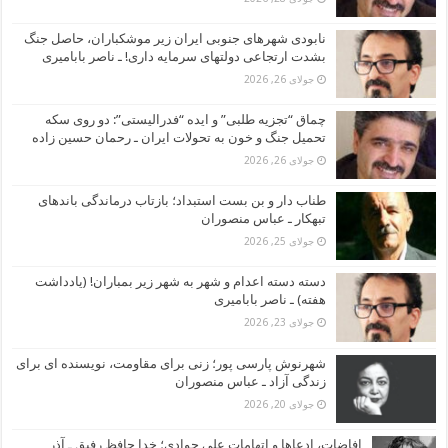
نابودی شهرهای جنوبی ایران زیر موشکباران، حاصل جنگ
بشدت ارتجاعی دولتهای سرمایه داری! ـ ناصر بابامیری
جولای 26, 2026
چماق “تجزیه طلبی” و ایده “فدرالیستی”: دو روی سکه
تحمیل جنگ و خون به تحولات ایران ـ رحمان حسین زاده
جولای 26, 2026
طناب دار و بن بست استبداد؛ بازتاب درماندگی باندهای
تبهکار ـ عباس منصوران
جولای 25, 2026
دسته دسته اعدام و شهر به شهر زیر بمباران! (یادداشت
هفته) ـ ناصر بابامیری
جولای 23, 2026
شهرنوش پارسی پور؛ زنی برای مقاومت، نویسنده ای برای
زندگی آزاد ـ عباس منصوران
جولای 20, 2026
افاضات، ادعاها و اتهامات علی جوادی؛ خدا حافظ رفیق ـ آذر