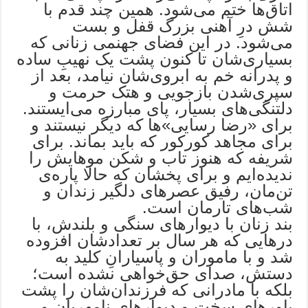
اتاق‌ها ختم می‌شود. همین چند قدم با
شش درِ آهنی بزرگ قفل و بست
می‌شود. در این فضای جهنمی زنانی که
بسیاری‌شان تا کنون پشت یک نهیبِ ساده
و پدرانه خم به ابروی‌شان نیامد، بعد از
سپری‌شدن بازجویی و هتک حرمت و
دلتنگی‌های بسیار، پای مبارزه می‌ایستند.
برای «رضا رسایی»ها که دیگر نیستند و
برای مجاهد کورکور که باید بماند. برای
شریفه که هنوز تاب و شکن موهایش را
ندیده‌ایم و برای پخشان که حالا پاره‌ی
تن‌مان، رفیق عصرهای دلگیر زندان و
شب‌های تارمان است.
بند زنان با دیوارهای سنگی و بلندش، با
درهایی که هر سال بر تعدادشان افزوده
شد و با ماموران و پاسیارانِ کلید به
دستش، صدای حق‌خواهی نشده است؛
بلکه با مادرانی که فرزندان‌شان را پشت
باورهای سخت و دیوارهای نامهربان و