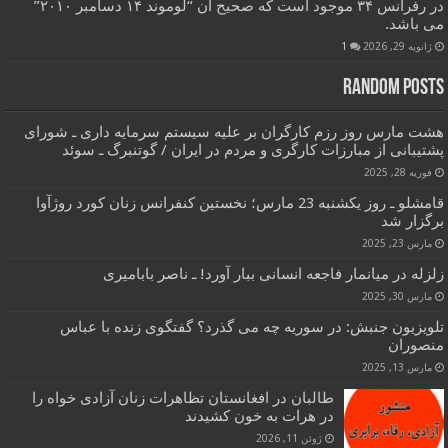
در رفرانس ۳۴ موجود است که صحیح آن “لوموند ۱۴ دسامبر ۲۰۱۰”
می باشد.
ژانویه 29, 2026
1
Random Posts
هشت مارس روز رزم کارگران بر علیه سیستم سرمایه داری ـ شورای
پشتیبانی از مبارزات کارگری و مردم در ایران / گوتنبرگ ـ سوئد
فوریه 28, 2025
قامشلو ـ روز یکشنبه 23 مارس؛ نخستین کنفرانس زنان کورد روژآوا
برگزار شد
مارس 23, 2025
زلزله در میانمار فاجعه انسانی ببار آورد! ـ ناصر بابامیری
مارس 30, 2025
تلویزیون جنبش: در سوریه چه می گذرد؟ گفتگوی زنده با عباس
منصوران
مارس 13, 2025
طالبان در افغانستان تظاهرات زنان آزادی خواه را
در هرات به خون کشیدند
ژوئن 11, 2026