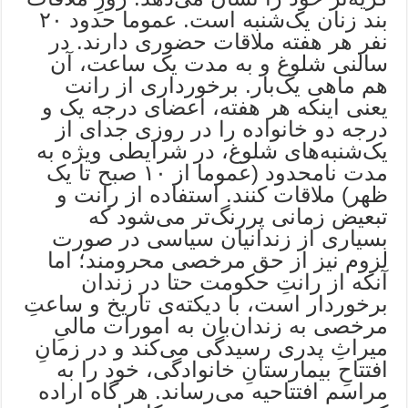
بند زنان یک‌شنبه است. عموما حدود ۲۰
نفر هر هفته ملاقات حضوری دارند. در
سالنی شلوغ و به مدت یک ساعت، آن
هم ماهی یک‌بار. برخورداری از رانت
یعنی اینکه هر هفته، اعضای درجه یک و
درجه دو خانواده را در روزی جدای از
یک‌شنبه‌های شلوغ، در شرایطی ویژه به
مدت نامحدود (عموما از ۱۰ صبح تا یک
ظهر) ملاقات کنند. استفاده از رانت و
تبعیض زمانی پررنگ‌تر می‌شود که
بسیاری از زندانیان سیاسی در صورت
لزوم نیز از حق مرخصی محرومند؛ اما
آنکه از رانتِ حکومت حتا در زندان
برخوردار است، با دیکته‌ی تاریخ و ساعتِ
مرخصی به زندان‌بان به امورات مالیِ
میراثِ پدری رسیدگی می‌کند و در زمانِ
افتتاحِ بیمارستانِ خانوادگی، خود را به
مراسم افتتاحیه می‌رساند. هر گاه اراده