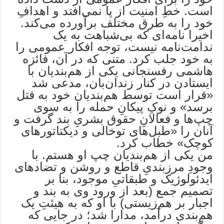
است. خطِ امنیت از پا نمی‌افتد و اهدافِ
خود را به طرق مختلف برآورده می‌کند.
اخیرا نامه‌ای که بی‌شباهت به یک
ندامت‌نامه نیست، توجه افکار عمومی را
به خود جلب کرد. متنی که در آن، فائزه
هاشمی رفسنجانی یکی از هم‌بندیان با
ایستادن در کنار زندان‌بان، مدعی شد
«قرار است توسط هم‌بندیان خود به قتل
برسد» و نوکِ پیکانِ حمله را به سوی
چپ‌ها و فعالانِ حقوق بشریِ بند گرفت و
آنان را «طبل‌های توخالی و دیکتاتورهای
کوچک» خطاب کرد.
من یکی از هم‌بندیان چپ او هستم. با
وجودِ مرزبندیِ قاطع و روشن و تضادهای
ایدئولوژیک و طبقاتیِ موجود، بنا بر
تصمیم جمع (بعد از ورود وی به بند و
اجبار بر هم‌زیستی) با او که به هیئتِ یک
هم‌بندی درآمد، مدارا شد؛ در جایی که