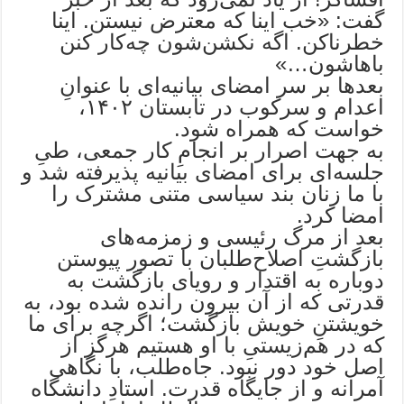
گفت: «خب اینا که معترض نیستن. اینا
خطرناکن. اگه نکشن‌شون چه‌کار کنن
باهاشون…»
بعدها بر سر امضای بیانیه‌ای با عنوانِ
اعدام و سرکوب در تابستان ۱۴۰۲،
خواست که همراه شود.
به جهت اصرار بر انجامِ کار جمعی، طیِ
جلسه‌ای برای امضای بیانیه پذیرفته شد و
با ما زنان بند سیاسی متنی مشترک را
امضا کرد.
بعد از مرگ رئیسی و زمزمه‌های
بازگشتِ اصلاح‌طلبان با تصور پیوستن
دوباره به اقتدار و رویای بازگشت به
قدرتی که از آن بیرون رانده شده بود، به
خویشتنِ خویش بازگشت؛ اگرچه برای ما
که در هم‌زیستیِ با او هستیم هرگز از
اصل خود دور نبود. جاه‌طلب، با نگاهی
آمرانه و از جایگاه قدرت. استادِ دانشگاه