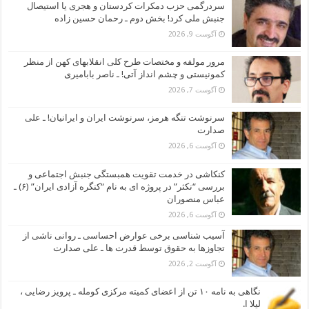
سردرگمی حزب دمکرات کردستان و هجری یا استیصال
جنبش ملی کرد! بخش دوم ـ رحمان حسین زاده
آگوست 9, 2026
مرور مولفه و مختصات طرح کلی انقلابهای کهن از منظر
کمونیستی و چشم انداز آتی! ـ ناصر بابامیری
آگوست 7, 2026
سرنوشت تنگه هرمز، سرنوشت ایران و ایرانیان! ـ علی
صدارت
آگوست 6, 2026
کنکاشی در خدمت تقویت همبستگی جنبش اجتماعی و
بررسی “نکثر” در پروژه ای به نام “کنگره آزادی ایران” (۶) ـ
عباس منصوران
آگوست 6, 2026
آسیب شناسی برخی عوارض احساسی ـ روانی ناشی از
تجاوزها به حقوق توسط قدرت ها ـ علی صدارت
آگوست 2, 2026
نگاهی به نامه ۱۰ تن از اعضای کمیته مرکزی کومله ـ پرویز رضایی ،
لیلا ا.