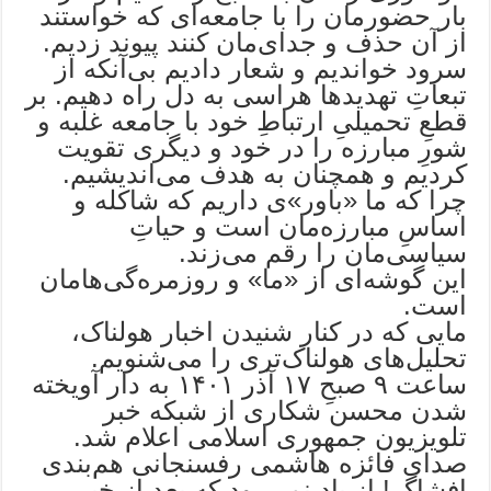
بار حضورمان را با جامعه‌ای که خواستند
از آن حذف و جدای‌مان کنند پیوند زدیم.
سرود خواندیم و شعار دادیم بی‌آنکه از
تبعاتِ تهدیدها هراسی به دل راه دهیم. بر
قطعِ تحمیلیِ ارتباطِ خود با جامعه غلبه و
شورِ مبارزه را در خود و دیگری تقویت
کردیم و همچنان به هدف می‌اندیشیم.
چرا که ما «باور»ی داریم که شاکله و
اساسِ مبارزه‌مان است و حیاتِ
سیاسی‌مان را رقم می‌زند.
این گوشه‌ای از «ما» و روزمره‌گی‌هامان
است.
مایی که در کنار شنیدن اخبار هولناک،
تحلیل‌های هولناک‌تری را می‌شنویم.
ساعت ۹ صبحِ ۱۷ آذر ۱۴۰۱ به دار آویخته
شدن محسن شکاری از شبکه خبر
تلویزیون جمهوری اسلامی اعلام شد.
صدای فائزه هاشمی رفسنجانی هم‌بندی
افشاگر! از یاد نمی‌رود که بعد از خبر