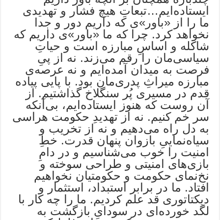
ایستاده‌ایم…تبعاتِ هیچ فشار و تهدیدی
ما را از «باور»ی که داریم دور و جدا
نخواهد کرد. چرا که ما «باور»ی داریم که
شاکله و اساسِ مبارزه است و حیاتِ
سیاسی‌مان را رقم می‌زند. نه از پیِ
فرصت به میدان آمده‌ایم و نه عرصه‌ی
مبارزه میراثِ پدری‌مان بود. با پایی پیاده
قدم در مسیری پُر سنگلاخ گذاشتیم. از
آن روست که هنوز ایستاده‌ایم، بی‌آنکه
سر خم کنیم. نه از تهدیدِ حکومت هراسی
به دل راه می‌دهیم و نه از تخریب و
سیاه‌نماییِ بازوان پنهان قدرت. خطِ
امنیت را خوب می‌شناسیم و در دامِ
بازی‌های امنیتی و طراحی سوخته و
نخ‌نمای حکومت و حکومتیان نخواهیم
افتاد. ما در برابر استبداد، استثمار و
دیکتاتوری قد علم کردیم. ما را چه کار با
لگد خورده‌ای در سودایِ بازگشت به