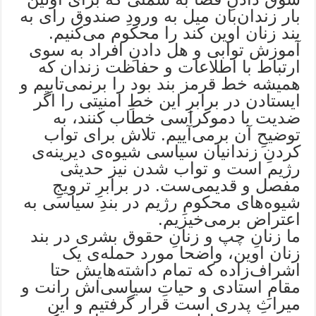
بار زندان‌بان میل به ورودِ صندوق رای به
بند زنان اوین کند را محکوم می‌کنیم.
آموزش توابی و هل دادنِ افراد به سوی
ارتباط با اطلاعات و حفاظت زندان که
همیشه خط قرمز بند بود را برنمی‌تابیم و
ایستادن در برابرِ این خطِ امنیتی را اگر
ضدیت با دموکراسی خطاب کنند، به
توضیحِ آن برمی‌آییم. تلاش برای تواب
کردنِ زندانیان سیاسی شیوه‌ی دیرینه‌ی
رژیم است و تواب شدن نیز حدیثی
مفصل و قدیمی‌ست. در برابرِ ترویجِ
شیوه‌های محکومِ رژیم در بندِ سیاسی به
اعتراض برمی‌خیزیم.
ما زنانِ چپ و زنانِ حقوق بشری در بند
زنان اوین، واضحا مورد حمله‌ی یک
اشراف‌زاده که تمام داشته‌هایش حتا
مقامِ استادی و حیاتِ سیاسی‌اش رانت و
میراثِ پدری است قرار گرفتیم و این