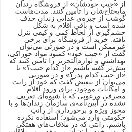
از «جیب خودشان» از فروشگاه زندان
مایحتاج‌شان را تامین کنند. مدت‌هاست
گوشت از جیره‌ی غذایی زندان حذف
شده است و باقیِ اقلام به شکل
چشم‌گیری از لحاظ کمی و کیفی تنزل
یافته. خرید از فروشگاه برای برخی
غیرممکن است و در صورتی می‌توان
گفت از «جیب خود» کمبود مواد خوراکی،
بهداشتی و لوازم‌التحریر را تامین کنید که
پیش‌تر گفته باشیم «از کدام جیب؟» یا
«از جیبِ کدام پدر؟» و در صورتی
می‌توان از تبعیض گفت که خود از رانت
و امکانات موجود، برای ورودِ اقلامِ
مصرفیِ مرغوبی که با شیوه‌ای تعریف
نشده در آیین‌نامه‌ی سازمان زندان‌ها و با
مجوز ویژه و برخورداری از رانتِ
حکومتی وارد می‌شود؛ استفاده نکرده
باشیم. رانتی که در ملاقات‌های هفتگی
کریه‌تر خود را نشان می‌دهد. روزِ ملاقات