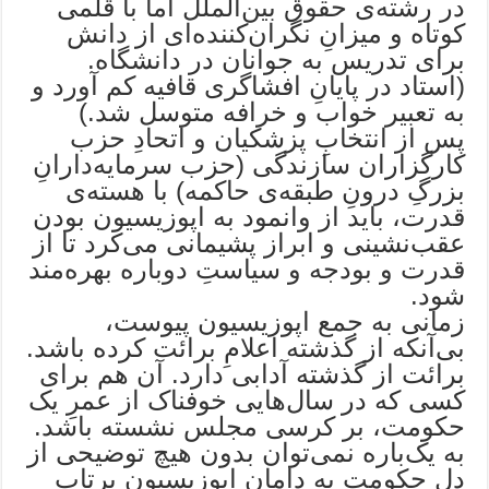
در رشته‌ی حقوق بین‌الملل اما با قلمی
کوتاه و میزانِ نگران‌کننده‌ای از دانش
برای تدریس به جوانان در دانشگاه.
(استاد در پایانِ افشاگری قافیه کم آورد و
به تعبیر خواب و خرافه متوسل شد.)
پس از انتخابِ پزشکیان و اتحادِ حزب
کارگزاران سازندگی (حزب سرمایه‌دارانِ
بزرگِ درونِ طبقه‌ی حاکمه) با هسته‌ی
قدرت، باید از وانمود به اپوزیسیون بودن
عقب‌نشینی و ابراز پشیمانی می‌کرد تا از
قدرت و بودجه و سیاستِ دوباره بهره‌مند
شود.
زمانی به جمع اپوزیسیون پیوست،
بی‌آنکه از گذشته اعلامِ برائت کرده باشد.
برائت از گذشته آدابی دارد. آن هم برای
کسی که در سال‌هایی خوفناک از عمرِ یک
حکومت، بر کرسی مجلس نشسته باشد.
به یک‌باره نمی‌توان بدون هیچ توضیحی از
دلِ حکومت به دامان اپوزیسیون پرتاب