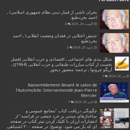
بحران ناشی از قمار دینی نظام جمهوری اسلامی! ـ
احمد بخردطبع
آگوست 24, 2025
2
جنبش اعتلایی در فقدان وضعیت انقلابی! ـ احمد
بخردطبع
ژانویه 25, 2026
2
شکل بندی های اجتماعی ـ اقتصادی و حزب انقلابی (فصل
نخست از کتاب مبارزات طبقاتی و حزب انقلابی (1964)) ـ
آریگو چروتوا ـ ترجمه: منصور دیجور
می 26, 2024
1
Rassemblement devant le salon de
l’Automobile: Interventionde Jean-Pierre
Mercier
اکتبر 20, 2024
1
چگونگی دریافت کتاب “مجامع عمومی و
ساختارهای مبتنی بر خرد جمعی در فرانسه” از
انتشارات ارزان با کلیک کردن تیتر کتاب در صفحه
ای که باز می شود. توضیح: در صفحه ۲۰۰ اشتباهی