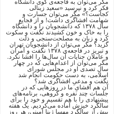
مگر می‌توان به فاجعه‌ی کوی دانشگاه
فکر کرد و نپرسید «سعید زینالی
کجاست؟» مگر می‌توان جسارت و
شهامت افشاگری داشت! و از فجایع
سال ۱۳۷۸ که دانشجویان را و دانشگاه
را به خاک و خون کشیدند نگفت و سکوت
کرد و زبان به مصلحت‌سنجی و ذلت
گزید؟ مگر می‌توان از دانشجویان تهران
و تبریز در فاجعه‌ی ۱۳۷۸ نگفت و آمران
و عاملانِ جنایات آن سال‌ها را افشا نکرد.
مگر می‌توان از اعدام‌هایی که در چهار
سالِ تصدی او در مجلس شورای
اسلامی، به دست حکومت انجام شد
نگفت و مدعیِ افشاگری شد؟
آن هم افشایِ ما در روزهایی که در
جلسات چند نفره و گروهی، برنامه‌های
پیشنهادی را با هم تقسیم و خود را برای
سالگرد خیزش آماده می‌کردیم. یک هفته
پیش از سالگرد مهسا ژینا امینی، هر روز