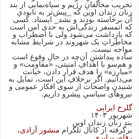
تخریب مخالفانِ رژیم و سیاه‌نمایی از بند
زنان زندان اوین که _پیش‌تر به نابودیِ
آن برخاسته بودند و نشد_ ایستاد. کسی
که اتمسفر زندگی‌اش به حدی امن است
که بازداشت می‌شود ولی با اضطراب و
مخاطراتِ یک شهروند در شرایط مشابه
مواجه نیست.
ساده پنداشتنِ آن‌چه در حالِ وقوع است
و هم‌سو با اهدافِ امنیتی، «مقاومت» و
«مبارزه» را هدف قرار دادن، خیانت
می‌دانیم. اگر برخلافِ این است، تمایل به
شنیدنِ واضحات از سوی افکار عمومی و
نیروهای سیاسیِ پیشرو داریم.
گلرخ ایرایی
شهریور ۱۴۰۳
بند زنان زندان اوین
برگرفته از کانال تلگرام
منشور آزادی،
رفاه، برابری