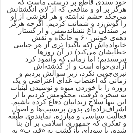
خود سندی قاطع بر درستیِ ماست که
هرگز بر او و منافعی که از لای انگشتانش
می‌چکد چشم نداشته و هر لغزشی از او
را گوش‌زد و شماتت کردیم. اگرچه هرگز
بر صندلی داغ ننشاندیمش و از کشتار
دهه‌ی خونین ۶۰ و جایگاه و نقش
خانواده‌اش (که تاکیدا بَری از هر جنایتی
خطابشان می‌کند) در آن روزها
نپرسیدیم؛ اما زمانی که وانمود کرد
آزادی‌خواه است و از گذشته‌اش
تبری‌جویی نکرد، زیر سوالش بردیم و
زمانی که اعتصاب غذای اعتراضی و یک
روزه را با خوردن میوه و نوشیدن لبنیات
به سخره گرفت، محکومش کردیم تا از
این تنها سلاحِ زندانیان دفاع کرده باشیم.
اشراف‌زاده‌ای بدون پرنسیب‌ها و اصولِ
فعالیت سیاسی و مبارزه، نماینده‌ی طبقه
و تفکری که جمهوری اسلامی بر آن بنا
شده، با سودایِ بازگشت به «قدرت» به