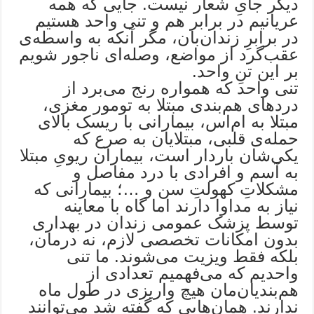
دیگر جایِ شعار نیست. جایی که همه
عریانیم در برابر هم و تنی واحد هستیم
در برابرِ زندان‌بان، مگر آنکه به واسطه‌ی
عقب‌گرد از مواضع، وصله‌ای ناجور شویم
بر این تنِ واحد.
تنی واحد که همواره رنج می‌برد از
دردهای هم‌بندی مبتلا به تومور مغزی،
مبتلا به ام‌اس، بیمارانی با ریسک بالای
حمله‌ی قلبی، مبتلایان به صرع که
یکی‌شان باردار است، بیماران ریویِ مبتلا
به آسم و افرادی با درد مفاصل و
مشکلاتِ کهولتِ سن و …؛ بیمارانی که
نیاز به مداوا دارند اما گاه با معاینه
توسط پزشک عمومی زندان در بهداری
بدون امکانات تخصصی لازم، نه درمان،
بلکه فقط ویزیت می‌شوند. ما تنی
واحدیم که می‌فهمیم تعدادی از
هم‌بندیان‌مان هیچ واریزی در طول ماه
ندارند. همان‌هایی که گفته شد می‌توانند