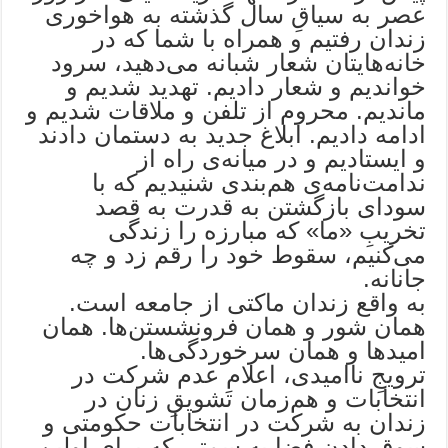
عصر به سیاقِ سال گذشته به هواخوری
زندان رفتیم و همراه با شما که در
خانه‌هایتان شعار شبانه می‌دهید، سرود
خواندیم و شعار دادیم. تهدید شدیم و
ماندیم. محروم از تلفن و ملاقات شدیم و
ادامه دادیم. ابلاغ جدید به دستمان دادند
و ایستادیم و در میانه‌ی راه از
ندامت‌نامه‌ی هم‌بندی شنیدیم که با
سودای بازگشتن به قدرت به قصد
تخریبِ «ما» که مبارزه را زندگی
می‌کنیم، سقوط خود را رقم زد و چه
جانانه.
به واقع زندان ماکتی از جامعه است.
همان شور و همان فرونشستن‌ها. همان
امیدها و همان سرخوردگی‌ها.
ترویجِ ناامیدی، اعلامِ عدم شرکت در
انتخابات و هم‌زمان تشویقِ زنان در
زندان به شرکت در انتخابات حکومتی و
سوق دادنِ فضا به سمتی که برای اولین