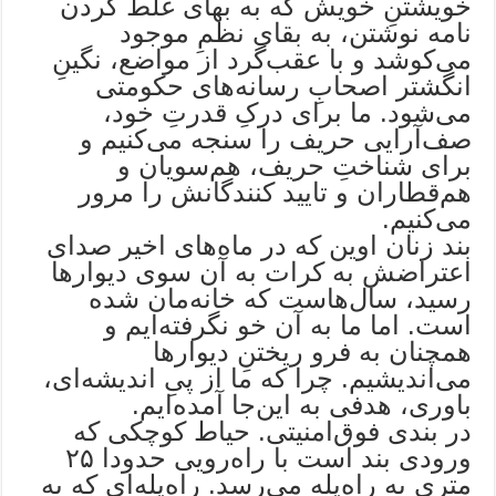
خویشتنِ خویش که به بهای غلط کردن
نامه نوشتن، به بقای نظمِ موجود
می‌کوشد و با عقب‌گرد از مواضع، نگینِ
انگشتر اصحابِ رسانه‌های حکومتی
می‌شود. ما برای درکِ قدرتِ خود،
صف‌آرایی حریف را سنجه می‌کنیم و
برای شناختِ حریف، هم‌سویان و
هم‌قطاران و تایید کنندگانش را مرور
می‌کنیم.
بند زنان اوین که در ماه‌های اخیر صدای
اعتراضش به کرات به آن سوی دیوارها
رسید، سال‌هاست که خانه‌مان شده
است. اما ما به آن خو نگرفته‌ایم و
همچنان به فرو ریختنِ دیوارها
می‌اندیشیم. چرا که ما از پیِ اندیشه‌ای،
باوری، هدفی به این‌جا آمده‌ایم.
در بندی فوق‌امنیتی. حیاط کوچکی که
ورودی بند است با راه‌رویی حدودا ۲۵
متری به راه‌پله می‌رسد. راه‌پله‌ای که به