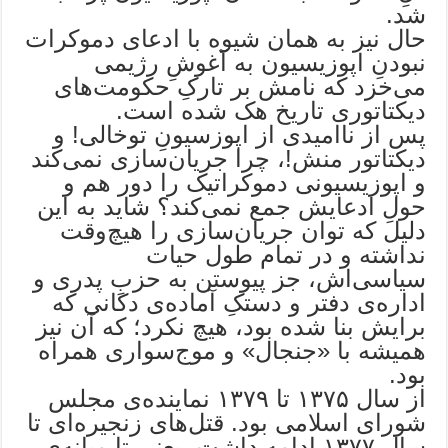
شد.
حال نیز به همان شیوه با ادعای دموکرات
نبودنِ اپوزیسیون به آغوشِ رژیمی
می‌خزد که نامش بر تارکِ حکومت‌های
دیکتاتوری تاریخ هک شده است.
پس از ناامیدی از اپوزسیونِ توخالی! و
دیکتاتور منش!، چرا جریان‌سازی نمی‌کند
و اپوزیسیونی دموکراتیک را دور هم و
حولِ ادعایش جمع نمی‌کند؟ شاید به این
دلیل که توان جریان‌سازی را هیچ‌وقت
نداشته و در تمام طول حیات
سیاسی‌اش، جز پیوستن به حزبِ پدری و
اداره‌ی دفتر و دستکِ آماده‌ی دکانی که
برایش بنا شده بود، هیچ نکرد؛ که آن نیز
همیشه با «جنجال» و موج‌سواری همراه
بود.
از سال ۱۳۷۵ تا ۱۳۷۹ نماینده‌ی مجلس
شورای اسلامی بود. قتل‌های زنجیره‌ای تا
سال ۱۳۷۷ ادامه داشت. یعنی تا میانه‌ی