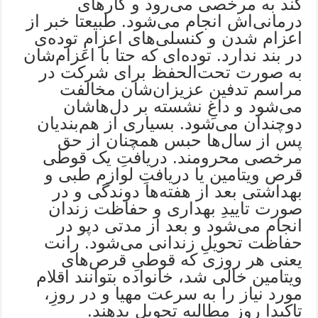
کند به مرخصی می‌رود و کارهای
درمانی‌اش انجام می‌شود. طبیعتا خبر از
اعزام شدن و کنسلی‌های اعزامِ توده‌ی
در بند ندارد. توده‌ای که حتا با اعزام‌شان
به صورت تحت‌الحفظ برای شرکت در
مراسم تدفین عزیزان‌شان مخالفت
می‌شود و داغِ نشسته بر دل‌هاشان
دوچندان می‌شود. بسیاری از هم‌بندیان
پس از سال‌ها حبس همچنان از حق
مرخصی محرومند. دریافتِ یک قوطی
قرص ویتامین یا دریافتِ لوازم طبی و
بهداشتی بعد از هفته‌ها دوندگی و در
صورت تاییدِ بهداری و حفاظت زندان
انجام می‌شود و بعد از مدتی دپو در
حفاظت تحویلِ زندانی می‌شود. رانت
یعنی هر روزی که قوطیِ قرص‌های
ویتامین خالی شد، خانواده بتوانند اقلام
مورد نیاز را به سرعت مهیا و در روزِ،
تاکیدا روزِ مطالبه تحویل بدهند.