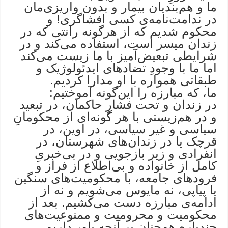
ما و هم‌بندیان بیمار و بدون واریزی‌مان
در ندامت‌نامه‌ی کسی افشاگری! و
محکوم شدیم که از هرگونه رانتی که در
زندان میسر است، استفاده می‌کند و در
شرایطی تبعیض‌آمیز با ما زیست می‌کند
اما ما با وجودِ تضادهای ایدئولوژیک و
طبقاتی همواره با او مدارا کردیم.
ما، که مبارزه را این‌گونه آموختیم:
در زندان و تحت فشارِ حاکمان، در تبعید
و در هم‌زیستی با هر گونه‌ای از محکومانِ
سیاسی و غیر سیاسی، در اوین، در
قرچک یا در زندان‌های شهرستان، در
انفرادی و زیر بازجویی و در بی‌خبریِ
کامل از خانواده و بی‌اطلاع از فراز و
فرودهای جامعه، با محکومیت‌های سنگین
یا پیاپی، نه مایوس می‌شویم و نه از
ادامه‌ی مبارزه دست می‌کشیم. بعد از
محکومیت و محرومیت و ممنوعیت‌های
چندباره همچنان بر آنچه باور داریم