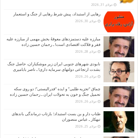
جولای 31, 2026
رهایی از استبداد، پیش شرط رهایی از جنگ و استعمار
جولای 30, 2026
مبارزه علیه دستمزدهای معوقهُ بخش مهمی از مبارزه علیه
فقر و فلاکت اقتصادی است! ـ رحمان حسین زاده
جولای 28, 2026
نابودی شهرهای جنوبی ایران زیر موشکباران، حاصل جنگ
بشدت ارتجاعی دولتهای سرمایه داری! ـ ناصر بابامیری
جولای 26, 2026
چماق “تجزیه طلبی” و ایده “فدرالیستی”: دو روی سکه
تحمیل جنگ و خون به تحولات ایران ـ رحمان حسین زاده
جولای 26, 2026
طناب دار و بن بست استبداد؛ بازتاب درماندگی باندهای
تبهکار ـ عباس منصوران
جولای 25, 2026