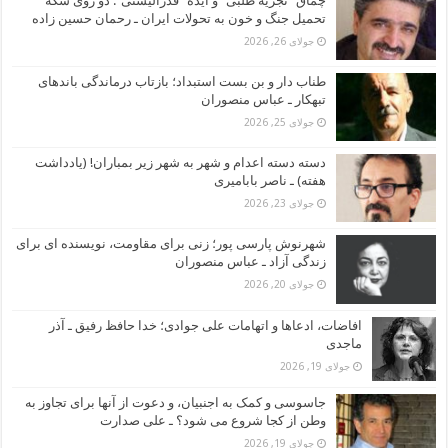
چماق “تجزیه طلبی” و ایده “فدرالیستی”: دو روی سکه
تحمیل جنگ و خون به تحولات ایران ـ رحمان حسین زاده
جولای 26, 2026
طناب دار و بن بست استبداد؛ بازتاب درماندگی باندهای
تبهکار ـ عباس منصوران
جولای 25, 2026
دسته دسته اعدام و شهر به شهر زیر بمباران! (یادداشت
هفته) ـ ناصر بابامیری
جولای 23, 2026
شهرنوش پارسی پور؛ زنی برای مقاومت، نویسنده ای برای
زندگی آزاد ـ عباس منصوران
جولای 20, 2026
افاضات، ادعاها و اتهامات علی جوادی؛ خدا حافظ رفیق ـ آذر
ماجدی
جولای 19, 2026
جاسوسی و کمک به اجنبیان، و دعوت از آنها برای تجاوز به
وطن از کجا شروع می شود؟ ـ علی صدارت
جولای 19, 2026