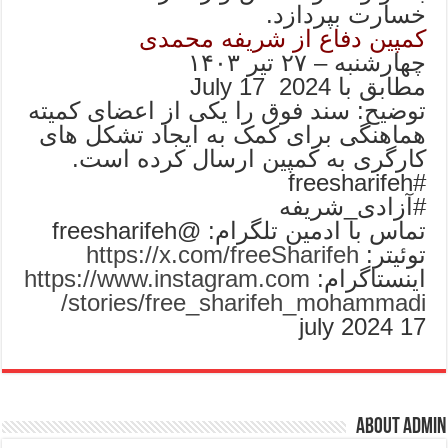
خسارت بپردازد.
کمپین دفاع از شریفه محمدی
چهارشنبه – ۲۷ تیر ۱۴۰۳
مطابق با 2024 17 July
توضیح: سند فوق را یکی از اعضای کمیته
هماهنگی برای کمک به ایجاد تشکل های
کارگری به کمپین ارسال کرده است.
#freesharifeh
#آزادی_شریفه
تماس با ادمین تلگرام: @freesharifeh
توئیتر:
https://x.com/freeSharifeh
اینستاگرام:
https://www.instagram.com
/stories/free_sharifeh_mohammadi
17 july 2024
About admin