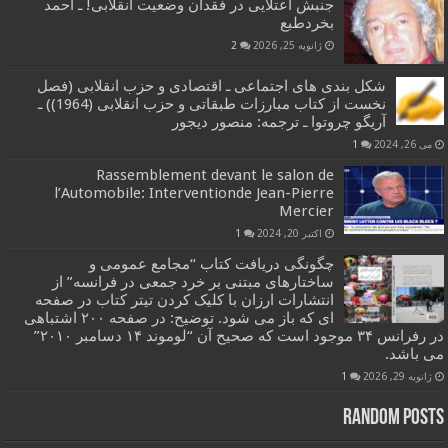
جنبش اعتلایی در فقدان وضعیت انقلابی! ـ احمد
بخردطبع
ژانویه 25, 2026
2
شکل بندی های اجتماعی ـ اقتصادی و حزب انقلابی (فصل
نخست از کتاب مبارزات طبقاتی و حزب انقلابی (1964)) ـ
آریگو چروتوا ـ ترجمه: منصور دیجور
می 26, 2024
1
Rassemblement devant le salon de
l’Automobile: Interventionde Jean-Pierre
Mercier
اکتبر 20, 2024
1
چگونگی دریافت کتاب “مجامع عمومی و
ساختارهای مبتنی بر خرد جمعی در فرانسه” از
انتشارات ارزان با کلیک کردن تیتر کتاب در صفحه
ای که باز می شود. توضیح: در صفحه ۲۰۰ اشتباهی
در رفرانس ۳۴ موجود است که صحیح آن “لوموند ۱۴ دسامبر ۲۰۱۰”
می باشد.
ژانویه 29, 2026
1
Random Posts