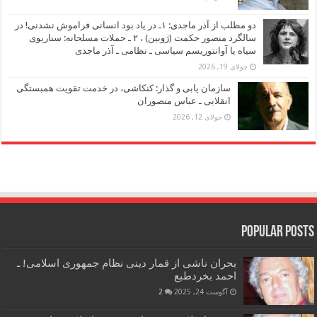
دو مطلب از آذر ماجدی: ۱ـ در یاد بود انسانی فراموش نشدنی! در
سالگرد منصور حکمت (ژوبین) ، ۲ ـ حملات مسلحانه: سناریوی
سیاه یا آوانتوریسم سیاسی ـ نظامی ـ آذر ماجدی
جولای 19, 2026
سازمان یابی و گذار: کنکاشی، در خدمت تقویت همبستگی
انقلابی ـ عباس منصوران
جولای 12, 2026
Popular Posts
بحران ناشی از قمار دینی نظام جمهوری اسلامی! ـ
احمد بخردطبع
آگوست 24, 2025
2