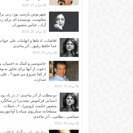
جولای 23, 2026
شهرنوش پارسی پور؛ زنی برا
مقاومت، نویسنده ای برای زن
آزاد ـ عباس منصوران
جولای 20, 2026
افاضات، ادعاها و اتهامات علی جوادی
خدا حافظ رفیق ـ آذر ماجدی
جولای 19, 2026
جاسوسی و کمک به اجنبیان، و
دعوت از آنها برای تجاوز به و
از کجا شروع می شود؟ ـ علی
صدارت
جولای 19, 2026
دو مطلب از آذر ماجدی: ۱ـ در یاد بود
انسانی فراموش نشدنی! در سالگرد
منصور حکمت (ژوبین) ، ۲ ـ حملات
مسلحانه: سناریوی سیاه یا آوانتوریس
سیاسی ـ نظامی ـ آذر ماجدی
جولای 19, 2026
سازمان یابی و گذار: کنکاشی، 