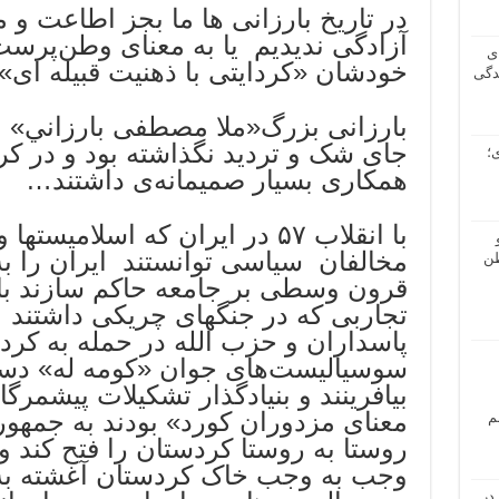
در تاریخ بارزانی ها ما بجز اطاعت و م
آزادگی ندیدیم یا به معنای وطن‌پرست
ی
خودشان‌ «کردایتی با ذهنیت قبیله ای»
دگی
بارزانی بزرگ«ملا مصطفى بارزاني» د
جای شک و تردید نگذاشته بود و در کر
؛
همکاری بسیار صمیمانه‌ی داشتند…
با انقلاب ۵۷ در ایران که اسلامیس
مخالفان سیاسی توانستند ایران را ب
طن
قرون وسطی بر جامعه حاکم سازند بارز
تجاربی که در جنگهای چریکی داشتند 
پاسداران و حزب الله در حمله به کرد
سوسیالیست‌های جوان «کومه له» دست 
بیافرینند و بنیادگذار تشکیلات پیشم
معنای مزدوران کورد» بودند به جمهور
م
روستا به روستا کردستان را فتح کند 
وجب به وجب خاک کردستان آغشته به 
در