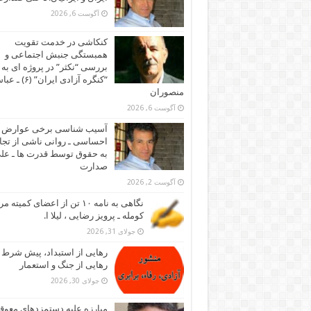
آگوست 6, 2026
کنکاشی در خدمت تقویت
همبستگی جنبش اجتماعی و
بررسی “نکثر” در پروژه ای به 
“کنگره آزادی ایران” (۶)
منصوران
آگوست 6, 2026
آسیب شناسی برخی عوارض
احساسی ـ روانی ناشی از تجا
به حقوق توسط قدرت ها ـ عل
صدارت
آگوست 2, 2026
نگاهی به نامه ۱۰ تن از اعضای کمیته
کومله ـ پرویز رضایی ، لیلا ا.
جولای 31, 2026
رهایی از استبداد، پیش شرط
رهایی از جنگ و استعمار
جولای 30, 2026
مبارزه علیه دستمزدهای معوقه