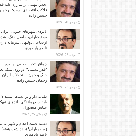
بخش مهمی از مبارزه علیه فقر
فلاکت اقتصادی است! ـ رحما
حسین زاده
جولای 28, 2026
نابودی شهرهای جنوبی ایران ز
موشکباران، حاصل جنگ بشد
ارتجاعی دولتهای سرمایه داری!
ناصر بابامیری
جولای 26, 2026
چماق “تجزیه طلبی” و ایده
“فدرالیستی”: دو روی سکه تح
جنگ و خون به تحولات ایران ـ
رحمان حسین زاده
جولای 26, 2026
طناب دار و بن بست استبداد؛
بازتاب درماندگی باندهای تبهکا
عباس منصوران
جولای 25, 2026
دسته دسته اعدام و شهر به ش
زیر بمباران! (یادداشت هفته) ـ
ناصر بابامیری