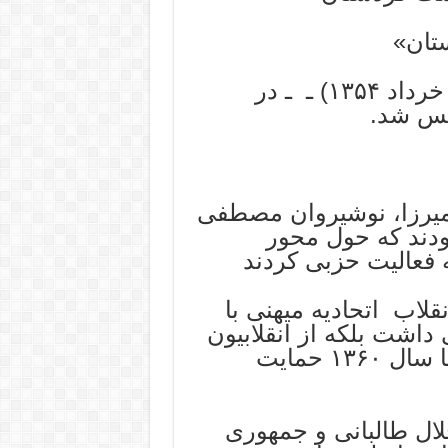
تان»
«بزوتندوه» و در اول ژوئن ۱۹۷۵ «۱۱ خرداد ۱۳۵۴) ـ ـ در
یس شد.
 میرزا، نوشیروان مصطفی
دند که حول محور
‌ فعالیت حزبی کردند
در دوران انقلاب اتحادیه میهنی با
داشت بلکه از انقلابیون
بخصوص با کومه له و پیکار، فدائیان تا سال ۱۳۶۰ حمایت
ال طالبانی و جمهوری