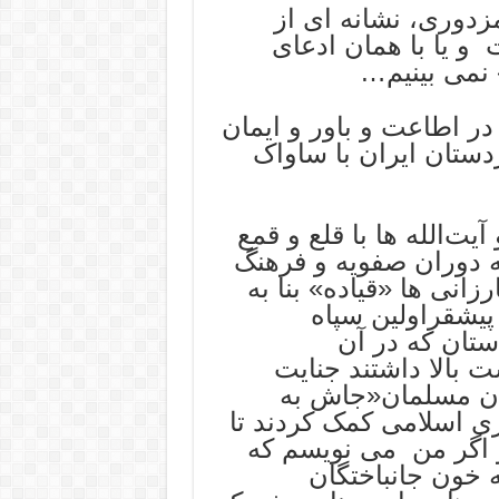
زدوری، نشانه‌ ای از
 و یا با همان ادعای
 نمی بینیم…
ر اطاعت و باور و ایمان
دستان ایران با ساواک
تها و آیت‌الله ها با قلع و قمع
ه دوران صفویه و فرهنگ
انی ها «قیاده» بنا به
پیشقراولین سپاه
ستان که در آن
بالا داشتند جنایت
رگان مسلمان«جاش به
ی اسلامی کمک کردند تا
و اگر من می نویسم که
خون جانباختگان