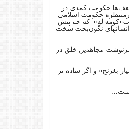
ضعف‌ها حکومت کمدی در
رمنتظره حکومت اسلامی
اب«کومه له» که چه پیش
انسانهای نگون‌بخت سخت
رنوشت مجاهدین خلق در
ر بغرنج» و اگر ساده تر
 است…