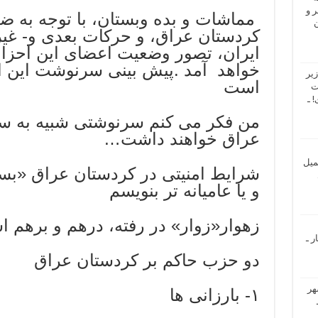
 و
مماشات و بده وبستان، با توجه به 
ن
کردستان عراق، و حرکات بعدی و- غی
ایران، تصور وضعیت اعضای این احز
خواهد آمد .پیش بینی سرنوشت این 
یر
است
ت
 ـ
من فکر می کنم سرنوشتی شبیه به س
عراق خواهند داشت…
میل
شرایط امنیتی در کردستان عراق «بسیا
و یا عامیانه تر بنویسم
زهوار«زوار» در رفته، درهم و برهم
ر ـ
دو حزب حاکم بر کردستان عراق
هر
۱- بارزانی ها