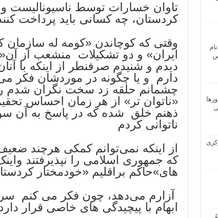
تاوان خسارات توسط ناسیونالیست و ق
کردستان، چه کسانی باید پرداخت کنند
وقتی که کوچاندن «کومه له سازمان
نام
ایران» و دو تشکیلات منشعب از آن«
 ـ عباس
دیدم و شنيدم صرفنطر از اینکه با آنان
دارم و یا چگونه در موردشان فکر می
چشمانم حلقه زد سخت نگران شدم را
«ناتوان تر» از هر زمان احساس تحقیر
وزها
ی
ذهنم خلق شده که در پاسخ به آن 
ناتوانی کردم
 مرکزی
از اینکه نمی‌توانم کمکی هرچند ضعیف
که جمهوری اسلامی را نپذیرفتند واین
های»حاکم براقلیم «خودمختار کردستا
آزارم می‌دهد، چون فکر می کنم سرنو
ابهام با پیچیدگی های خاصی قرار دار
ُ