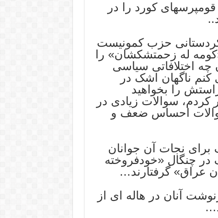
ومپرسهای کورد را در
..
 کردستانی حزب کمونیست
کومه له زحمتشکشان» را
‌ چه اختلافاتی سیاسی
 کنم ناگهان اشک در
ستش را بخواهيد
 کردم، سوالات زیادی در
سوالات احساس ضعف و
 برای نجات آن جوانان
ک در چنگال «خودفروخته
ن عراق» گرفتارند…
شت آنان در هاله ای از
د…