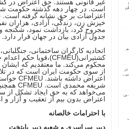
غیر قانونی هستند. حق اعتراض در کش
است. در چهار دهه گذشته حکومت شما ل
طن
اعتراضات بر حق نشانه گرفته است. 
خیزش زن، زندگی، آزادی، هزاران نفر ر
مجروح کرد، بازداشت نمود، شکنجه و ا
جدول آزادی‌ بیان در جهان قرار دارد.
م
اتحادیه کارگران ساختمانی، جنگلبانی، ب
کشتیرانی(CFMEU)،قویا حک
محکوم می‌کند. ما معتقدیم که ایشان
در
از سوی حکومت ایران است که در تل
ی ـ
اعتراض داشته
شریفه محمدی
می‌خواهد که به حق ایجاد تشکل از س
 ین
اعتراض بدون بیم از تعقیب و آزار و ا
با احترامات خالصانه
ل
دبیر سراسری و شعبه دبیر پایتخت