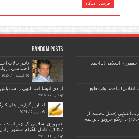
Random Posts
 جمهوری اسلامی! ـ احمد
تاثیر حالات اح
احساسی ـ روان
آگوست 14, 2025
انقلابی! ـ احمد بخردطبع
آزادی آنیشا اسداللهی را شادباش 
فوریه 22, 2026
اخبار و گزارش های کارگری 26 اسفند ما
مارس 17, 2024
زب انقلابی (فصل نخست از
کتاب مبارزات طبقاتی و حزب انقلابی (1964)) ـ آریگو چروتوا ـ ترجمه:
1357) ـ کانال تلگرام منشور آزادی، رفاه، برابری
فوریه 11, 2024