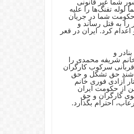
ور شما غیر قانونی
وله تفنگ‌ها را علیه
حکومت شما در جریان
ا به قتل رساند و‌
عدام کرد. ایران در قعر
نادر و
م اعدام خانم شریفه محمدی را
 قربانی سرکوب کارگران
اشند حق تشکل و حق
 باشند. CFMEU خواستار آزادی فوری خانم
 است. CFMEU همچنین از حکومت ایران
وی کارگران و حق
رعاب، احترام بگذارد.