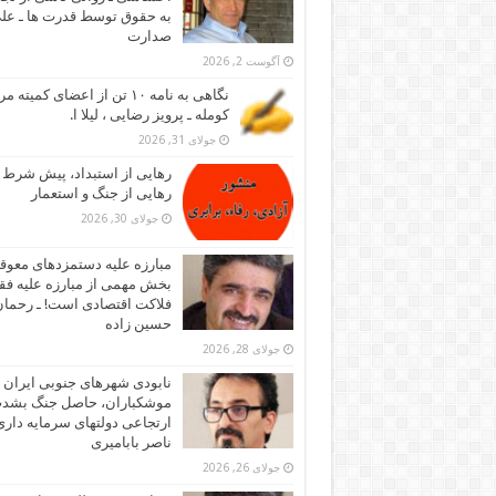
به حقوق توسط قدرت ها ـ عل
صدارت
آگوست 2, 2026
نگاهی به نامه ۱۰ تن از اعضای کمیته
کومله ـ پرویز رضایی ، لیلا ا.
جولای 31, 2026
رهایی از استبداد، پیش شرط
رهایی از جنگ و استعمار
جولای 30, 2026
مبارزه علیه دستمزدهای معوقه
بخش مهمی از مبارزه علیه فقر
فلاکت اقتصادی است! ـ رحما
حسین زاده
جولای 28, 2026
نابودی شهرهای جنوبی ایران ز
موشکباران، حاصل جنگ بشد
ارتجاعی دولتهای سرمایه داری!
ناصر بابامیری
جولای 26, 2026