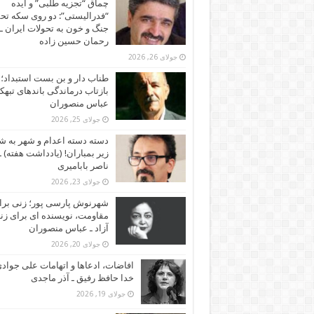
چماق “تجزیه طلبی” و ایده
“فدرالیستی”: دو روی سکه تح
جنگ و خون به تحولات ایران ـ
رحمان حسین زاده
جولای 26, 2026
طناب دار و بن بست استبداد؛
بازتاب درماندگی باندهای تبهکا
عباس منصوران
جولای 25, 2026
دسته دسته اعدام و شهر به ش
زیر بمباران! (یادداشت هفته) ـ
ناصر بابامیری
جولای 23, 2026
شهرنوش پارسی پور؛ زنی برا
مقاومت، نویسنده ای برای زن
آزاد ـ عباس منصوران
جولای 20, 2026
افاضات، ادعاها و اتهامات علی جوادی
خدا حافظ رفیق ـ آذر ماجدی
جولای 19, 2026