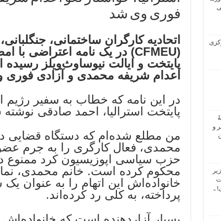
ی
فوری وی شد
اتحادیه کارگران ساختمانی، جنگلبانی، ب
 مرکزی
(CFMEU) در یک نامه اعتراضی با
پایتخت و ایالت نیوساوث‌ویلز رسیده 
اعدام شریفه محمدی و آزادی فوری 
در این نامه که خطاب به سفیر رژیم اس
پایتخت استرالیا، احمد صادقی نوشته
ُ
 و
من مطلع شده‌ام که دستگاه قضایی د
ن
محمدی، فعال کارگری را به جرم عضو
حزب سیاسی اپوزیسیون کرد ممنوع در
محکوم کرده است. خانم محمدی، نماین
یر
ت
خانواده‌اش این اتهام را به عنوان یک 
 ـ
پرداخته، به کلی رد کرده‌اند.
بسیار آزاردهنده است که خانواده‌اش ب