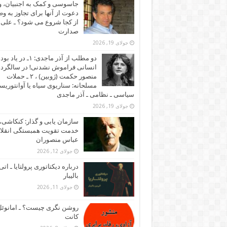
جاسوسی و کمک به اجنبیان، و
دعوت از آنها برای تجاوز به و
از کجا شروع می شود؟ ـ علی
صدارت
جولای 19, 2026
دو مطلب از آذر ماجدی: ۱ـ در یاد بود
انسانی فراموش نشدنی! در سالگرد
منصور حکمت (ژوبین) ، ۲ ـ حملات
مسلحانه: سناریوی سیاه یا آوانتوریس
سیاسی ـ نظامی ـ آذر ماجدی
جولای 19, 2026
سازمان یابی و گذار: کنکاشی، 
خدمت تقویت همبستگی انقلاب
عباس منصوران
جولای 12, 2026
درباره دیکتاتوری پرولتایا ـ اتی
بالیبار
جولای 11, 2026
روشن نگری چیست؟ ـ امانوئ
کانت