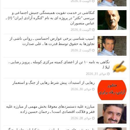
آگوست 6, 2026
کنکاشی در خدمت تقویت همبستگی جنبش اجتماعی و
بررسی “نکثر” در پروژه ای به نام “کنگره آزادی ایران” (۶) ـ
عباس منصوران
آگوست 6, 2026
آسیب شناسی برخی عوارض احساسی ـ روانی ناشی از
تجاوزها به حقوق توسط قدرت ها ـ علی صدارت
آگوست 2, 2026
نگاهی به نامه ۱۰ تن از اعضای کمیته مرکزی کومله ـ پرویز رضایی ،
لیلا ا.
جولای 31, 2026
رهایی از استبداد، پیش شرط رهایی از جنگ و استعمار
جولای 30, 2026
مبارزه علیه دستمزدهای معوقهُ بخش مهمی از مبارزه علیه
فقر و فلاکت اقتصادی است! ـ رحمان حسین زاده
جولای 28, 2026
نابودی شهرهای جنوبی ایران زیر موشکباران، حاصل جنگ