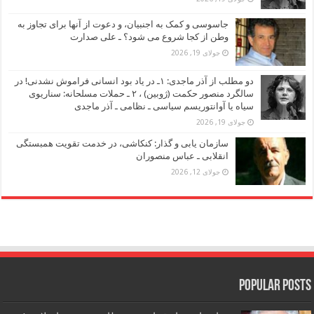
جاسوسی و کمک به اجنبیان، و دعوت از آنها برای تجاوز به
وطن از کجا شروع می شود؟ ـ علی صدارت
جولای 19, 2026
دو مطلب از آذر ماجدی: ۱ـ در یاد بود انسانی فراموش نشدنی! در
سالگرد منصور حکمت (ژوبین) ، ۲ ـ حملات مسلحانه: سناریوی
سیاه یا آوانتوریسم سیاسی ـ نظامی ـ آذر ماجدی
جولای 19, 2026
سازمان یابی و گذار: کنکاشی، در خدمت تقویت همبستگی
انقلابی ـ عباس منصوران
جولای 12, 2026
Popular Posts