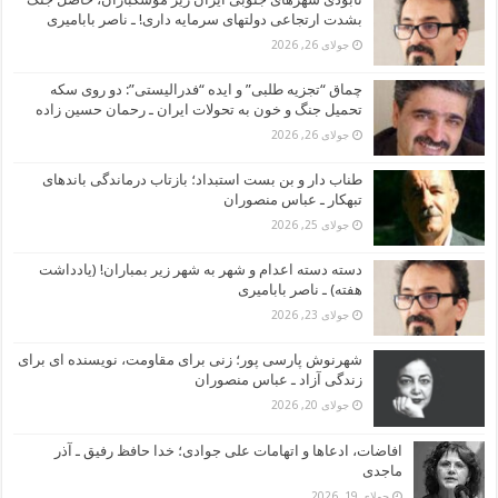
بشدت ارتجاعی دولتهای سرمایه داری! ـ ناصر بابامیری
جولای 26, 2026
چماق “تجزیه طلبی” و ایده “فدرالیستی”: دو روی سکه
تحمیل جنگ و خون به تحولات ایران ـ رحمان حسین زاده
جولای 26, 2026
طناب دار و بن بست استبداد؛ بازتاب درماندگی باندهای
تبهکار ـ عباس منصوران
جولای 25, 2026
دسته دسته اعدام و شهر به شهر زیر بمباران! (یادداشت
هفته) ـ ناصر بابامیری
جولای 23, 2026
شهرنوش پارسی پور؛ زنی برای مقاومت، نویسنده ای برای
زندگی آزاد ـ عباس منصوران
جولای 20, 2026
افاضات، ادعاها و اتهامات علی جوادی؛ خدا حافظ رفیق ـ آذر
ماجدی
جولای 19, 2026