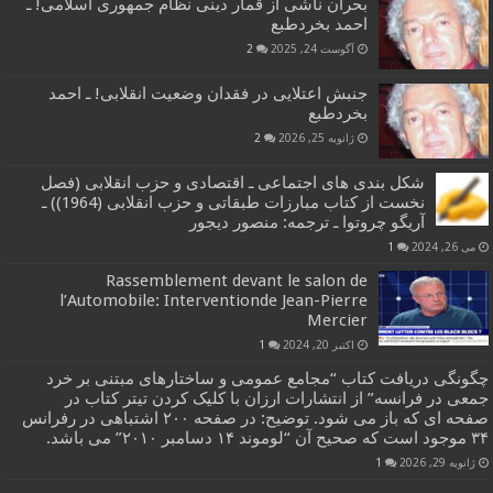
بحران ناشی از قمار دینی نظام جمهوری اسلامی! ـ
احمد بخردطبع
آگوست 24, 2025
2
جنبش اعتلایی در فقدان وضعیت انقلابی! ـ احمد
بخردطبع
ژانویه 25, 2026
2
شکل بندی های اجتماعی ـ اقتصادی و حزب انقلابی (فصل
نخست از کتاب مبارزات طبقاتی و حزب انقلابی (1964)) ـ
آریگو چروتوا ـ ترجمه: منصور دیجور
می 26, 2024
1
Rassemblement devant le salon de
l’Automobile: Interventionde Jean-Pierre
Mercier
اکتبر 20, 2024
1
چگونگی دریافت کتاب “مجامع عمومی و ساختارهای مبتنی بر خرد
جمعی در فرانسه” از انتشارات ارزان با کلیک کردن تیتر کتاب در
صفحه ای که باز می شود. توضیح: در صفحه ۲۰۰ اشتباهی در رفرانس
۳۴ موجود است که صحیح آن “لوموند ۱۴ دسامبر ۲۰۱۰” می باشد.
ژانویه 29, 2026
1