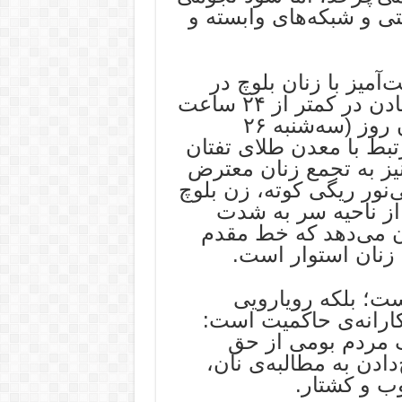
تی و شبکه‌های وابسته و
آمیز با زنان بلوچ در
اعتراضات مرتبط با بهره‌برداری از معادن در کمتر از ۲۴ ساعت
گذشته است؛ چرا که در شامگاه همان روز (سه‌شنبه ۲۶
تبط با معدن طلای تفتان
ز به تجمع زنان معترض
‌نور ریگی کوته، زن بلوچ
 از ناحیه سر به شدت
 می‌دهد که خط مقدم
 زنان استوار است.
ست؛ بلکه رویارویی
کارانه‌ی حاکمیت است:
ف مردم بومی از حق
دادن به مطالبه‌ی نان،
وب و کشتار.