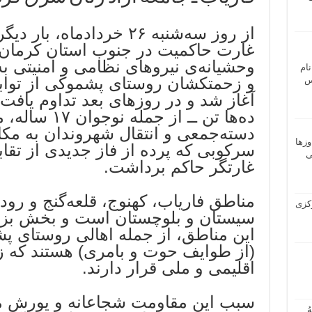
از روز سه‌شنبه ۲۶ خردادم
غارت حاکمیت در جنوب استان کرمان 
وحشیانه‌ی نیروهای نظامی و امنیتی ب
نام
و زحمتکشان روستای پشموکی از توابع 
 ـ عباس
آغاز شد و در روزهای بعد تداوم یافت
ده‌ها تن ــ از 
دسته‌جمعی و انتقال شهروندان به مکان
وزها
سرکوبی که پرده از فاز جدیدی از تقاب
ی
غارتگر حاکم برداشت.
مناطق فاریاب، کهنوج، قلعه‌گنج و رود
 مرکزی
سیستان و بلوچستان است و بخش بزرگ
این مناطق، از جمله اهالی روستای پ
(از طوایف حوت و بامری) هستند که 
اقلیمی و ملی قرار دارند.
سبب این مقاومت شجاعانه و یورش مت
ُ