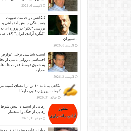
آگوست 6, 2026
کنکاشی در خدمت تقویت
همبستگی جنبش اجتماعی و
بررسی “نکثر” در پروژه ای به 
“کنگره آزادی ایران” (۶)
منصوران
آگوست 6, 2026
آسیب شناسی برخی عوارض
احساسی ـ روانی ناشی از تجا
به حقوق توسط قدرت ها ـ عل
صدارت
آگوست 2, 2026
نگاهی به نامه ۱۰ تن از اعضای کمیته
کومله ـ پرویز رضایی ، لیلا ا.
جولای 31, 2026
رهایی از استبداد، پیش شرط
رهایی از جنگ و استعمار
جولای 30, 2026
مبارزه علیه دستمزدهای معوقه