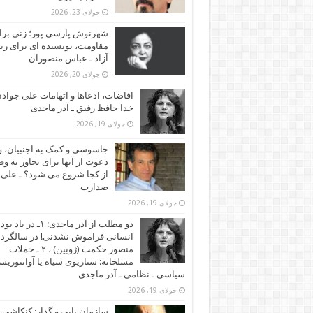
جولای 23, 2026
شهرنوش پارسی پور؛ زنی برا
مقاومت، نویسنده ای برای زن
آزاد ـ عباس منصوران
جولای 20, 2026
افاضات، ادعاها و اتهامات علی جوادی
خدا حافظ رفیق ـ آذر ماجدی
جولای 19, 2026
جاسوسی و کمک به اجنبیان، و
دعوت از آنها برای تجاوز به و
از کجا شروع می شود؟ ـ علی
صدارت
جولای 19, 2026
دو مطلب از آذر ماجدی: ۱ـ در یاد بود
انسانی فراموش نشدنی! در سالگرد
منصور حکمت (ژوبین) ، ۲ ـ حملات
مسلحانه: سناریوی سیاه یا آوانتوریس
سیاسی ـ نظامی ـ آذر ماجدی
جولای 19, 2026
سازمان یابی و گذار: کنکاشی، 