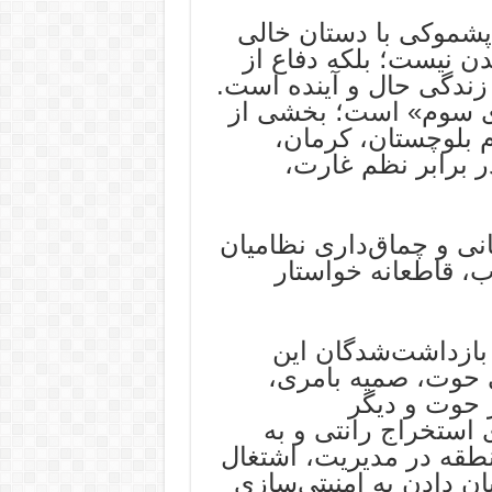
پشموکی با دستان خالی
دن نیست؛ بلکه دفاع از
زندگی حال و آینده است.
روی سوم» است؛ بخشی از
م بلوچستان، کرمان،
 برابر نظم غارت،
ی و چماق‌داری نظامیان
ب، قاطعانه خواستار
 بازداشت‌شدگان این
ی حوت، صمیه بامری،
 حوت و دیگر
 ۲. توقف فوری استخراج رانتی و به
طقه در مدیریت، اشتغال
 حاصل از معادن فاریاب. ۳. پایان دادن به امنیتی‌سازی