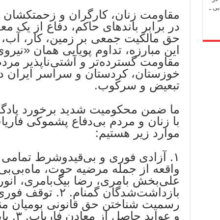
ی ـ
مقاومت زنان، کارگران و زحمتکشان 
در برابر باندهای حاکم، دفاع از یک مع
حق مالکیت جمعی بر زمین، کار، آب، 
این مبارزه، تداوم پویایی همان «نی
مقاومت گسترده‌تر و آشتی‌ناپذیر مرد
خوزستان، کردستان و سراسر ایران در
تبعیض و سرکوب.
ما ضمن محکومیت شدید برخورد پادگان
با زنان و مردم بی‌دفاع پشموکی فاریا
موارد زیر هستیم:
۱. آزادی فوری و بی‌قیدوشرط تمامی
واقعه از جمله مرضیه حوت، ماه‌بی‌ب
علی‌بخش بامری، رضا بیگ‌بامری، انور
بازداشت‌شدگان گمنام.
رسمیت شناختن حق قانونی بومیان من
و عواید