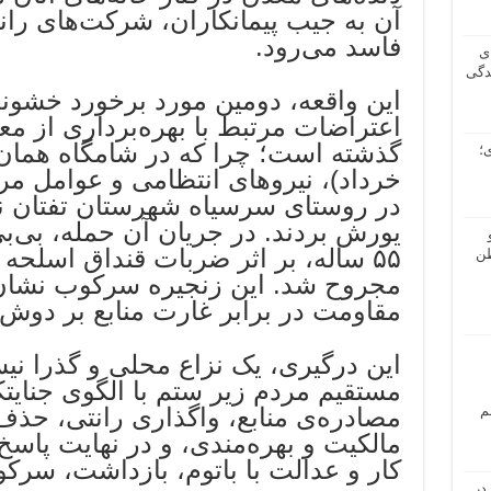
آن به جیب پیمانکاران، شرکت‌های ران
فاسد می‌رود.
ی
دگی
این واقعه، دومین مورد برخورد خشونت‌
؛
خرداد)، نیروهای انتظامی و عوامل مر
در روستای سرسیاه شهرستان تفتان نی
یورش بردند. در جریان آن حمله، بی‌بی
۵۵ ساله، بر اثر ضربات قنداق اسلحه
طن
مجروح شد. این زنجیره سرکوب نشان
مقاومت در برابر غارت منابع بر دوش
این درگیری، یک نزاع محلی و گذرا نی
مستقیم مردم زیر ستم با الگوی جنایت
م
مصادره‌ی منابع، واگذاری رانتی، حذ
مالکیت و بهره‌مندی، و در نهایت پاسخ‌
کار و عدالت با باتوم، بازداشت، سرک
در