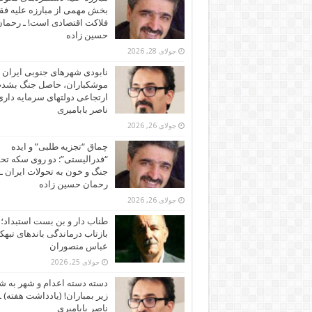
بخش مهمی از مبارزه علیه فقر
فلاکت اقتصادی است! ـ رحما
حسین زاده
جولای 28, 2026
نابودی شهرهای جنوبی ایران ز
موشکباران، حاصل جنگ بشد
ارتجاعی دولتهای سرمایه داری!
ناصر بابامیری
جولای 26, 2026
چماق “تجزیه طلبی” و ایده
“فدرالیستی”: دو روی سکه تح
جنگ و خون به تحولات ایران ـ
رحمان حسین زاده
جولای 26, 2026
طناب دار و بن بست استبداد؛
بازتاب درماندگی باندهای تبهکا
عباس منصوران
جولای 25, 2026
دسته دسته اعدام و شهر به ش
زیر بمباران! (یادداشت هفته) ـ
ناصر بابامیری