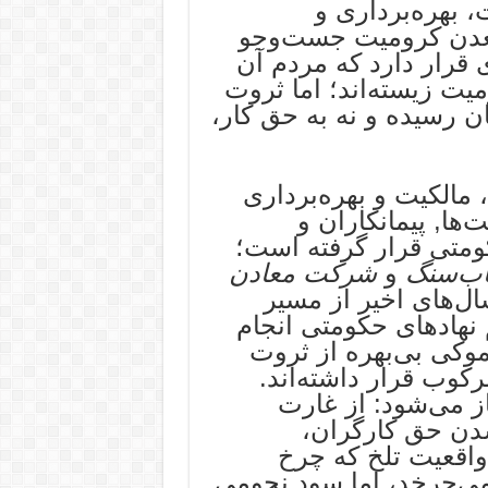
، بهره‌برداری و
عدن کرومیت جست‌وجو
قرار دارد که مردم آن
میت زیسته‌اند؛ اما ثروت
ان رسیده و نه به حق کار،
مالکیت و بهره‌برداری
ا, پیمانکاران و
کومتی قرار گرفته است؛
اب‌سنگ
و
شرکت معادن
ال‌های اخیر از مسیر
نهادهای حکومتی انجام
موکی بی‌بهره از ثروت
وب قرار داشته‌اند.
ز می‌شود: از غارت
شدن حق کارگران،
 واقعیت تلخ که چرخ
 می‌چرخد، اما سود نجومی