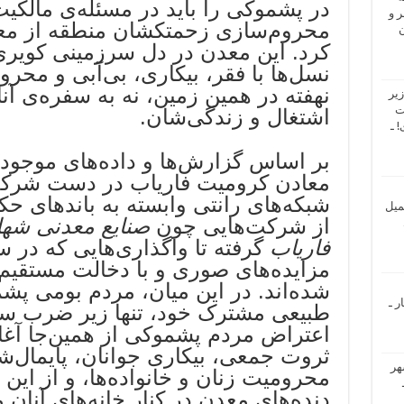
در پشموکی را باید در مسئله‌ی مالکیت
 و
محروم‌سازی زحمتکشان منطقه از م
ن
کرد. این معدن در دل سرزمینی کویری 
نسل‌ها با فقر، بیکاری، بی‌آبی و محرو
نهفته در همین زمین، نه به سفره‌ی آن
یر
ت
اشتغال و زندگی‌شان.
 ـ
بر اساس گزارش‌ها و داده‌های موجود، 
معادن کرومیت فاریاب در دست شرکت‌ه
شبکه‌های رانتی وابسته به باندهای ح
میل
از شرکت‌هایی چون
صنایع معدنی شه
فاریاب
گرفته تا واگذاری‌هایی که در س
مزایده‌های صوری و با دخالت مستقیم 
شده‌اند. در این میان، مردم بومی پش
ر ـ
طبیعی مشترک خود، تنها زیر ضرب سرک
اعتراض مردم پشموکی از همین‌جا آغا
ثروت جمعی، بیکاری جوانان، پایمال‌
هر
محرومیت زنان و خانواده‌ها، و از این
دنده‌های معدن در کنار خانه‌های آنان