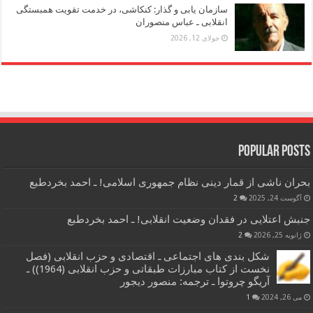
سازمان یابی و گذار: کنکاشی، در خدمت تقویت همبستگی
انقلابی ـ عباس منصوران
جولای 12, 2026
Popular Posts
بحران ناشی از قمار دینی نظام جمهوری اسلامی! ـ احمد بخردطبع
آگوست 24, 2025
2
جنبش اعتلایی در فقدان وضعیت انقلابی! ـ احمد بخردطبع
ژانویه 25, 2026
2
شکل بندی های اجتماعی ـ اقتصادی و حزب انقلابی (فصل
نخست از کتاب مبارزات طبقاتی و حزب انقلابی (1964)) ـ
آریگو چروتوا ـ ترجمه: منصور دیجور
می 26, 2024
1