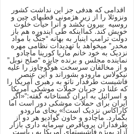
اقدامی که هدفی جز این نداشت کشور
ونزوئلا را از زیر هژمونی قطبهای چین و
روسیه بیرون بکشد و آنرا حیات خلوت
خویش کند. کمااینکه طی ایندوره هم باز
دولت ترامپ اینبار به بهانه “جنگ با مواد
مخدر” میخواهد با تهدیدات نظامی مهره
نزدیک به خود خانم ماریا کورینا ماچادو
نماینده مجلس و برنده جایزه “صلح نوبل”
و از مخالفان سرسخت هوگوچاوز را علیه
نیکولاس مارودو بشوراند و این عنصر
فاشیست طرفدار ناتو به رهبری آمریکا را
که علنا در جریان حملات موشکی آمریکا
و اسرائیل به ایران گستاخانه گفته:”«اگر
ایران برای حملات موشکی دور است اما
کاراکاس نزدیک است!» بجای مارودو
بگمارد. ماچادو و خاون گوادیو هر دو از
طرفداران پروپاقرص سرمایه داری بازار
آزاد بویژه فاشیستهای آمریکا به ریاست