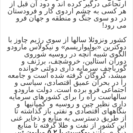
ارتجاعی درگیر کرده اند و دود آن قبل از
هر کسی به چشم اردوی کار و فرودستان
در دو سوی جنگ و منطقه و جهان فرو
می رود!
کشور ونزوئلا سالها از سوی رژیم چاوز با
دوکترین «بولیواریسم» و نیکولاس مارودو
الگوی شبیه آنچه در روسیه شوروی
دوران استالین، خروشچف، برژنف و
گورباچف سرمایه داری دولتی خوانده
میشد، گروگان گرفته شده است و جامعه
را در بحران عمیق اقتصادی، سیاسی و
اجتماعی فرو برده است. دولت مارودو
سالهاست راه را برای کشورهای سرمایه
داری نظیر چین و روسیه و کمپانیها و
بنگاههای اقتصادی و نفتی باز گذاشته تا
از طریق دسترسی به منابع و ذخایر غنی
این کشور از نفت و طلا گرفته تا منابع
دیگری مانند
بوکسیت با
‌۵.۲
میلیون تن،