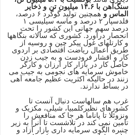
سنگ‌آهن با
‌۱۴.۶
میلیون تن و ذخایر
الماس
و
همچنین تولید گوگرد ‌۶ درصد،
فلدسپار ‌۲ درصد و ماسه سیلیسی ‌۱
درصد سهم جهانی این کشور را تحت
انحصار درآورد. کشوری که سالانه بنگاهها
و کارتلهای غول پیکر چین و روسیه از
طریق اعمال ریاضت اقتصادی بر اردوی
کار و اقشار فرودست و به جیب زدن
حاصل کار در بازار کار ارزان و کارگر
خاموش سرمایه های نجومی به جیب می
زنند در حالیکه اکثریت عظیم جامعه آهی
در بساط ندارند.
غرب هم سالهاست دنبال آنست تا
کشورهای نظیرکلمبیا، شیلی، مکزیک و
ونزوئلا تا پاناما هر جا که منافعش را
تامین نمی کند در تلاشست تا آنرا به زیر
چنبره الگوی سرمایه داری بازار آزاد و