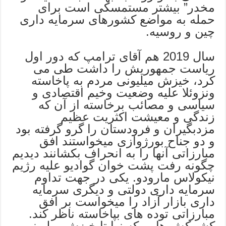
مخدر” بیشتر مستمسکی است برای
حمله به مواضع کشورهای سرمایه داری
چین و روسیه.
سال 2019 هم آقای ترامپ که دور اول
ریاست جمهوریش را داشت طی می
کرد، خیزش میلیونی مردم به پاخاسته
ونزوئلا علیه وضعیت وخیم اقتصادی و
سیاسی و مصائب برخاسته از آن که
زندگی و معیشت اکثریت عظیم
مزدبگیران و فرودستان را گرو گرفته بود
و دو جناح بورژوازی میخواستند افق
مبارزاتی آنها را به انحراف بکشانند دیدیم
چگونه رفت پشت خوان گوادیو علیه رژیم
نیکولاس مارودو. یکی در جهت تداوم
سرمایه داری دولتی و دیگری سرمایه
داری بازار آزاد را میخواست بر افق
مبارزاتی توده های بپاخاسته ناظر کند.
کشمکش هایی که نهایتا خیزش میلیونی