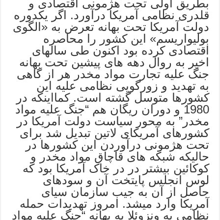
بطریق اولی تحت هژمونی اقتصادی و
قلدری نظامی آمریکا درآورد. اگر یکدوره
دولت آمریکا تحت بهانه تعرض به «الگوی
بولیواریسم» این کشور را محاصره
اقتصادی کرده بود اکنون طی سالهای
اخیر به روال دهه های پیشین تحت بهانه
جنگ علیه تجارت مواد مخدر هر از گاهی
به تهدید و زورگویی نظامی علیه این
کشورها متوسل گشته است. کمااینکه در
1980 و دوران ریگان هم “جنگ علیه مواد
مخدر” به محور سیاست دولت آمریکا در
کشورهای آمریکای لاتین تبدیل شد برای
تحت هژمونی درآوردن این کشورها در
حالیکه شبکه های قاچاق مواد مخدر و
کوکائین بیشتر در در خاک آمریکا بود که
لوس انجلس پایتخت آن و سودهای
حاصل از آن به جیب سازمان سیای
آمریکا وارد میشد. امروز تهدیدات حمله
نظامی به ونزوئلا به بهانه “جنگ علیه مواد