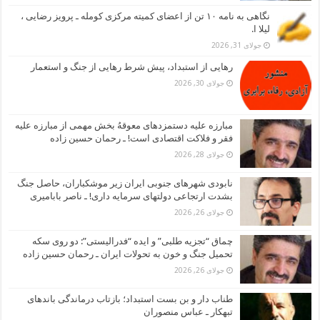
نگاهی به نامه ۱۰ تن از اعضای کمیته مرکزی کومله ـ پرویز رضایی ،
لیلا ا.
جولای 31, 2026
رهایی از استبداد، پیش شرط رهایی از جنگ و استعمار
جولای 30, 2026
مبارزه علیه دستمزدهای معوقهُ بخش مهمی از مبارزه علیه
فقر و فلاکت اقتصادی است! ـ رحمان حسین زاده
جولای 28, 2026
نابودی شهرهای جنوبی ایران زیر موشکباران، حاصل جنگ
بشدت ارتجاعی دولتهای سرمایه داری! ـ ناصر بابامیری
جولای 26, 2026
چماق “تجزیه طلبی” و ایده “فدرالیستی”: دو روی سکه
تحمیل جنگ و خون به تحولات ایران ـ رحمان حسین زاده
جولای 26, 2026
طناب دار و بن بست استبداد؛ بازتاب درماندگی باندهای
تبهکار ـ عباس منصوران