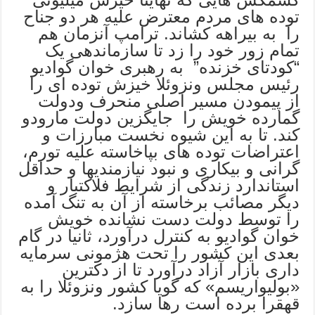
توده های مردم معترض علیه هر دو جناح
را به بیراهه کشاند. ترامپ آنزمان هم
تمام زور خود را زد تا سازماندهی یک
“کودتای خزنده” به رهبری خوان گوادیو
رئیس مجلس ونزوئلا خیزش توده ای را
از پیمودن مسیر اصلی منحرف ودولت
گمارده خویش را جایگزین دولت مارودو
کند. تا به این شیوه نخست مبارزات و
اعتراضات توده های بپاخاسته علیه تورم،
گرانی و بیکاری و نبود نیازمندیها و حداقل
استاندارد زندگی از شرایط فلاکتبار و
دیگر مصائب برخاسته از آن به تنگ آمده
را توسط دولت دست نشانده خویش
خوان گوادیو به کنترل درآورد، ثانیا در گام
بعدی این کشور را تحت هژمونی سرمایه
داری بازار آزاد درآورد تا از دکترین
«بولیواریسم» که گویا کشور ونزوئلا را به
قهقرا برده است رها سازد.