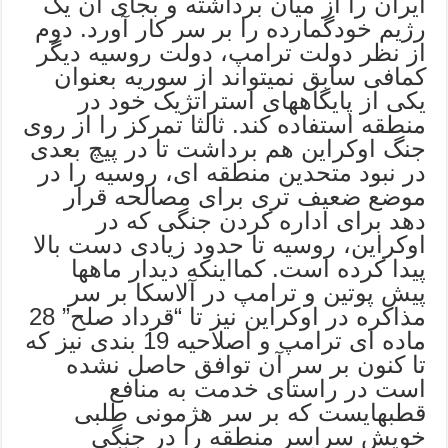
ایران را از میان برداشته و بجای آن یک
رژیم خودگمارده را بر سر کار آورد. دوم
از نظر دولت ترامپ، دولت روسیه دیگر
کمافی سابق نمیتواند از سوریه بعنوان
یکی از پایگاههای استراتژیک خود در
منطقه استفاده کند. ثالثا تمرکز را از روی
جنگ اوکراین هم برداشت تا در پیچ بعدی
در نبود متحدین منطقه ای، روسیه را در
موضع ضعیف تری برای مصالحه قرار
دهد برای اداره کردن جنگی که در
اوکراین، روسیه تا حدود زیادی دست بالا
پیدا کرده است. کمااینکه دیدار ماهها
پیش پوتین و ترامپ در آلاسکا بر سر
مذاکره در اوکراین نیز تا “قرداد صلح” 28
ماده ای ترامپ و اصلاحیه 19 بندی نیز که
تا کنون بر سر آن توافق حاصل نشده
است در راستای خدمت به منافع
قطبهایست که بر سر هژمونی طلبی
خویش سراسر منطقه را در جنگی