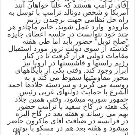
آقای ترامپ هستند که علنا خواهان آنند
آمریکا و شخص دونالد ترامپ با توسل به
راه حل نظامی جهت برچیدن رژیم
مارودو وارد عمل شوند. خانم ماچادو هر
چند خود نتوانست در جلسه اعطای جایزه
“صلح نوبل” حضور یابد اما طی هفته
گذشته از سوی دولت نروژ مورد استقبال
مقامات دولتی قرار گرفت تا در کنار
رژیم راستها و فاشیستها در اروپا نیز
ابراز وجود کند. وقتی یکی از پایگاههای
محور مقاومتیها سقوط می کند و به
روسیه می گریزد و سردسته جلادها احمد
الشرع با حمایت دولتهای غربی رئیس
جمهور سوریه میشود، وقتی همین جلاد
یک هفته در کاخ سفید با ترامپ حضور
بهم می رساند و هفته بعد در کاخ الیزه
در فرانسه در ضیافت آقای ماکرون حاضر
میشود و هفته بعد هم در مسکو با پوتین