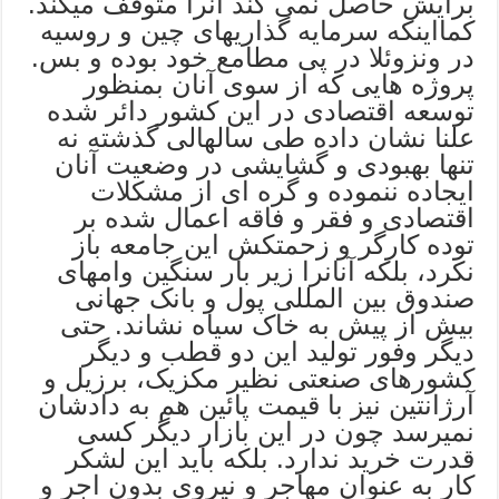
برایش حاصل نمی کند آنرا متوقف میکند.
کمااینکه سرمایه گذاریهای چین و روسیه
در ونزوئلا در پی مطامع خود بوده و بس.
پروژه هایی که از سوی آنان بمنظور
توسعه اقتصادی در این کشور دائر شده
علنا نشان داده طی سالهالی گذشته نه
تنها بهبودی و گشایشی در وضعیت آنان
ایجاده ننموده و گره ای از مشکلات
اقتصادی و فقر و فاقه اعمال شده بر
توده کارگر و زحمتکش این جامعه باز
نکرد، بلکه آنانرا زیر بار سنگین وامهای
صندوق بین المللی پول و بانک جهانی
بیش از پیش به خاک سیاه نشاند. حتی
دیگر وفور تولید این دو قطب و دیگر
کشورهای صنعتی نظیر مکزیک، برزیل و
آرژانتین نیز با قیمت پائین هم به دادشان
نمیرسد چون در این بازار دیگر کسی
قدرت خرید ندارد. بلکه باید این لشکر
کار به عنوان مهاجر و نیروی بدون اجر و