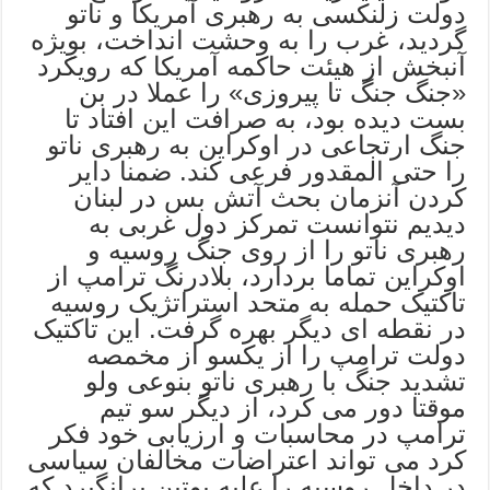
دولت زلنکسی به رهبری آمریکا و ناتو
گردید، غرب را به وحشت انداخت، بوِیژه
آنبخش از هیئت حاکمه آمریکا که رویکرد
«جنگ جنگ تا پیروزی» را عملا در بن
بست دیده بود، به صرافت این افتاد تا
جنگ ارتجاعی در اوکراین به رهبری ناتو
را حتی المقدور فرعی کند. ضمنا دایر
کردن آنزمان بحث آتش بس در لبنان
دیدیم نتوانست تمرکز دول غربی به
رهبری ناتو را از روی جنگ روسیه و
اوکراین تماما بردارد، بلادرنگ ترامپ از
تاکتیک حمله به متحد استراتژیک روسیه
در نقطه ای دیگر بهره گرفت. این تاکتیک
دولت ترامپ را از یکسو از مخمصه
تشدید جنگ با رهبری ناتو بنوعی ولو
موقتا دور می کرد، از دیگر سو تیم
ترامپ در محاسبات و ارزیابی خود فکر
کرد می تواند اعتراضات مخالفان سیاسی
در داخل روسیه را علیه پوتین برانگیرد که