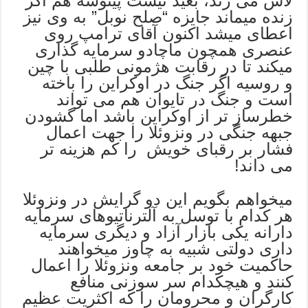
لاس می زند، بعید نیست پینوشه هم اگر
زنده میماند جایزه “صلح نوبل” به وی نیز
اعطای میشد اکنون آقای ترامپ روی
عنصری همچون ماچادو سرمایه گذاری
میکند تا در رقابت هژمونی طلبی با چین
و روسیه اگر جنگ در اوکراین را باخته
است و جنگ در تایوان هم می تواند
خطرساز تر از اوکراین باشد اما گشودن
جبهه جنگی در ونزوئلا را جهت اعمال
فشار بر رقبای خویش را کم هزینه تر
می داند!
میخواهم بگویم این دو گرایش در ونزوئلا
هر کدام با توسل به آلترناتیوهای سرمایه
دارانه یکی بازار آزاد و دیگری سرمایه
داری دولتی شبیه به چاوز میخواهند
حاکمیت خود بر جامعه ونزوئلا را اعمال
کنند و هیچکدام سر سوزنی منافع
کارگران و محرومان را که اکثریت عظیم