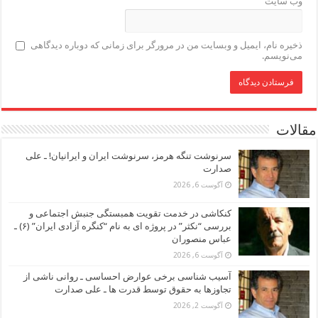
وب‌ سایت
ذخیره نام، ایمیل و وبسایت من در مرورگر برای زمانی که دوباره دیدگاهی
می‌نویسم.
مقالات
سرنوشت تنگه هرمز، سرنوشت ایران و ایرانیان! ـ علی
صدارت
آگوست 6, 2026
کنکاشی در خدمت تقویت همبستگی جنبش اجتماعی و
بررسی “نکثر” در پروژه ای به نام “کنگره آزادی ایران” (۶) ـ
عباس منصوران
آگوست 6, 2026
آسیب شناسی برخی عوارض احساسی ـ روانی ناشی از
تجاوزها به حقوق توسط قدرت ها ـ علی صدارت
آگوست 2, 2026