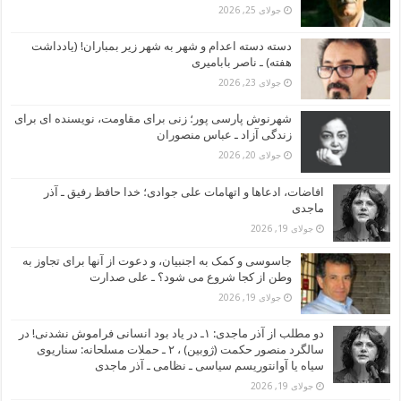
جولای 25, 2026
دسته دسته اعدام و شهر به شهر زیر بمباران! (یادداشت
هفته) ـ ناصر بابامیری
جولای 23, 2026
شهرنوش پارسی پور؛ زنی برای مقاومت، نویسنده ای برای
زندگی آزاد ـ عباس منصوران
جولای 20, 2026
افاضات، ادعاها و اتهامات علی جوادی؛ خدا حافظ رفیق ـ آذر
ماجدی
جولای 19, 2026
جاسوسی و کمک به اجنبیان، و دعوت از آنها برای تجاوز به
وطن از کجا شروع می شود؟ ـ علی صدارت
جولای 19, 2026
دو مطلب از آذر ماجدی: ۱ـ در یاد بود انسانی فراموش نشدنی! در
سالگرد منصور حکمت (ژوبین) ، ۲ ـ حملات مسلحانه: سناریوی
سیاه یا آوانتوریسم سیاسی ـ نظامی ـ آذر ماجدی
جولای 19, 2026