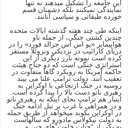
این جامعه را تشکیل میدهند نه تنها
نمایندگی نمیکنند بلکه دشمنان قسم
خورده طبقاتی و سیاسی آنانند.
اینکه طی چند هفته گذشته ایالات متحده
چندین کشتی جنگی، از جمله ناو
هواپیمابر «یو اس اس جرالد فورد» را در
دریای کارائیب در نزدیکی ونزوئلا مستقر
کرده است نمونه بارز دیگری از این
استراتژی جنگی است که دو جناح هیئت
حاکمه آمریکا به رویکرد گاها متفاوت در
تعقیب آنند. دولت ترامپ علنا می بیند
روسیه در جنگ ارتجاعی با اوکراین به
رهبری ناتو دست بالا را پیدا کرده است.
اینبار هم ترامپ بجای اینکه به رهبری ناتو
و در همراهی با غرب بر تبل ادامه جنگ
در اوکراین بکوبد میخواهد از طریق حمله
به دولت نیکولاس مادورو که سالهاست
به یکی از “حیات خلوت”های چین و