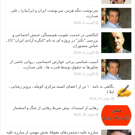
سرنوشت تنگه هرمز، سرنوشت ایران و ایرانیان! ـ علی
صدارت
آگوست 6, 2026
کنکاشی در خدمت تقویت همبستگی جنبش اجتماعی و
بررسی “نکثر” در پروژه ای به نام “کنگره آزادی ایران” (۶) ـ
عباس منصوران
آگوست 6, 2026
آسیب شناسی برخی عوارض احساسی ـ روانی ناشی از
تجاوزها به حقوق توسط قدرت ها ـ علی صدارت
آگوست 2, 2026
نگاهی به نامه ۱۰ تن از اعضای کمیته مرکزی کومله ـ پرویز رضایی ،
لیلا ا.
جولای 31, 2026
رهایی از استبداد، پیش شرط رهایی از جنگ و استعمار
جولای 30, 2026
مبارزه علیه دستمزدهای معوقهُ بخش مهمی از مبارزه علیه