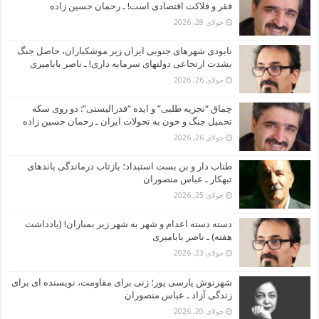
فقر و فلاکت اقتصادی است! ـ رحمان حسین زاده
جولای 28, 2026
نابودی شهرهای جنوبی ایران زیر موشکباران، حاصل جنگ
بشدت ارتجاعی دولتهای سرمایه داری! ـ ناصر بابامیری
جولای 26, 2026
چماق “تجزیه طلبی” و ایده “فدرالیستی”: دو روی سکه
تحمیل جنگ و خون به تحولات ایران ـ رحمان حسین زاده
جولای 26, 2026
طناب دار و بن بست استبداد؛ بازتاب درماندگی باندهای
تبهکار ـ عباس منصوران
جولای 25, 2026
دسته دسته اعدام و شهر به شهر زیر بمباران! (یادداشت
هفته) ـ ناصر بابامیری
جولای 23, 2026
شهرنوش پارسی پور؛ زنی برای مقاومت، نویسنده ای برای
زندگی آزاد ـ عباس منصوران
جولای 20, 2026