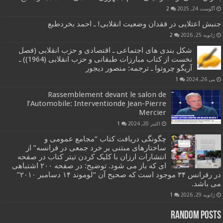
آگوست 24, 2025
2
جنبش اعتلایی در فقدان وضعیت انقلابی! ـ احمد بخردطبع
ژانویه 25, 2026
2
شکل بندی های اجتماعی ـ اقتصادی و حزب انقلابی (فصل
نخست از کتاب مبارزات طبقاتی و حزب انقلابی (1964)) ـ
آریگو چروتوا ـ ترجمه: منصور دیجور
می 26, 2024
1
Rassemblement devant le salon de
l’Automobile: Interventionde Jean-Pierre
Mercier
اکتبر 20, 2024
1
چگونگی دریافت کتاب “مجامع عمومی و
ساختارهای مبتنی بر خرد جمعی در فرانسه” از
انتشارات ارزان با کلیک کردن تیتر کتاب در صفحه
ای که باز می شود. توضیح: در صفحه ۲۰۰ اشتباهی
در رفرانس ۳۴ موجود است که صحیح آن “لوموند ۱۴ دسامبر ۲۰۱۰”
می باشد.
ژانویه 29, 2026
1
Random Posts