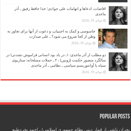
افاضات، ادعاها و اتهامات علی جوادی؛ خدا حافظ رفیق ـ آذر
ماجدی
جولای 19, 2026
جاسوسی و کمک به اجنبیان، و دعوت از آنها برای تجاوز به
وطن از کجا شروع می شود؟ ـ علی صدارت
جولای 19, 2026
دو مطلب از آذر ماجدی: ۱ـ در یاد بود انسانی فراموش نشدنی! در
سالگرد منصور حکمت (ژوبین) ، ۲ ـ حملات مسلحانه: سناریوی
سیاه یا آوانتوریسم سیاسی ـ نظامی ـ آذر ماجدی
جولای 19, 2026
Popular Posts
بحران ناشی از قمار دینی نظام جمهوری اسلامی! ـ احمد بخردطبع