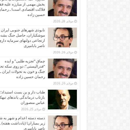
بخش مهمی از مبارزه علیه فقر
فلاکت اقتصادی است! ـ رحما
حسین زاده
جولای 28, 2026
نابودی شهرهای جنوبی ایران ز
موشکباران، حاصل جنگ بشد
ارتجاعی دولتهای سرمایه داری!
ناصر بابامیری
جولای 26, 2026
چماق “تجزیه طلبی” و ایده
“فدرالیستی”: دو روی سکه تح
جنگ و خون به تحولات ایران ـ
رحمان حسین زاده
جولای 26, 2026
طناب دار و بن بست استبداد؛
بازتاب درماندگی باندهای تبهکا
عباس منصوران
جولای 25, 2026
دسته دسته اعدام و شهر به ش
زیر بمباران! (یادداشت هفته) ـ
ناصر بابامیری