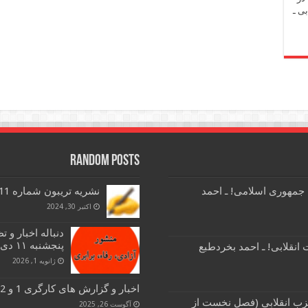
ی ـ
Random Posts
 جمهوری اسلامی! ـ احمد
نشریه تریبون شماره 11
اکتبر 30, 2024
دنباله اخبار و
پنجشنبه ۱۱ دی ۱۴۰۴
انقلابی! ـ احمد بخردطبع
ژانویه 1, 2026
اخبار و گزارش های کارگری 1 و 2 و 3 شهریور ماه 1404
زب انقلابی (فصل نخست از
آگوست 26, 2025