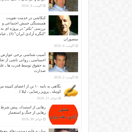
آگوست 6, 2026
کنکاشی در خدمت تقویت
همبستگی جنبش اجتماعی و
بررسی “نکثر” در پروژه ای به 
“کنگره آزادی ایران” (۶)
منصوران
آگوست 6, 2026
آسیب شناسی برخی عوارض
احساسی ـ روانی ناشی از تجا
به حقوق توسط قدرت ها ـ عل
صدارت
آگوست 2, 2026
نگاهی به نامه ۱۰ تن از اعضای کمیته
کومله ـ پرویز رضایی ، لیلا ا.
جولای 31, 2026
رهایی از استبداد، پیش شرط
رهایی از جنگ و استعمار
جولای 30, 2026
مبارزه علیه دستمزدهای معوقه