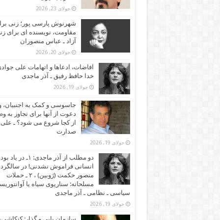
جولای 23, 2026
شهرنوش پارسی پور؛ زنی برا
مقاومت، نویسنده ای برای زن
آزاد ـ عباس منصوران
جولای 20, 2026
افاضات، ادعاها و اتهامات علی جوادی
خدا حافظ رفیق ـ آذر ماجدی
جولای 19, 2026
جاسوسی و کمک به اجنبیان، و
دعوت از آنها برای تجاوز به و
از کجا شروع می شود؟ ـ علی
صدارت
جولای 19, 2026
دو مطلب از آذر ماجدی: ۱ـ در یاد بود
انسانی فراموش نشدنی! در سالگرد
منصور حکمت (ژوبین) ، ۲ ـ حملات
مسلحانه: سناریوی سیاه یا آوانتوریس
سیاسی ـ نظامی ـ آذر ماجدی
جولای 19, 2026
سازمان یابی و گذار: کنکاشی، 