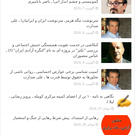
کمونیستی و چشم انداز آتی! ـ ناصر بابامیری
آگوست 7, 2026
سرنوشت تنگه هرمز، سرنوشت ایران و ایرانیان! ـ علی
صدارت
آگوست 6, 2026
کنکاشی در خدمت تقویت همبستگی جنبش اجتماعی و
بررسی “نکثر” در پروژه ای به نام “کنگره آزادی ایران” (۶) ـ
عباس منصوران
آگوست 6, 2026
آسیب شناسی برخی عوارض احساسی ـ روانی ناشی از
تجاوزها به حقوق توسط قدرت ها ـ علی صدارت
آگوست 2, 2026
نگاهی به نامه ۱۰ تن از اعضای کمیته مرکزی کومله ـ پرویز رضایی ،
لیلا ا.
جولای 31, 2026
رهایی از استبداد، پیش شرط رهایی از جنگ و استعمار
جولای 30, 2026