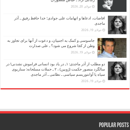
جولای 20, 2026
افاضات، ادعاها و اتهامات علی جوادی؛ خدا حافظ رفیق ـ آذر
ماجدی
جولای 19, 2026
جاسوسی و کمک به اجنبیان، و دعوت از آنها برای تجاوز به
وطن از کجا شروع می شود؟ ـ علی صدارت
جولای 19, 2026
دو مطلب از آذر ماجدی: ۱ـ در یاد بود انسانی فراموش نشدنی! در
سالگرد منصور حکمت (ژوبین) ، ۲ ـ حملات مسلحانه: سناریوی
سیاه یا آوانتوریسم سیاسی ـ نظامی ـ آذر ماجدی
جولای 19, 2026
Popular Posts