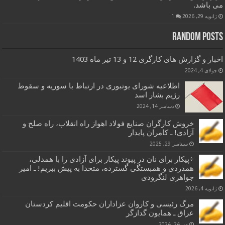
می باشد.
ژانویه 29, 2026
1
Random Posts
اخبار و گزارش های کارگری 12 و 13 تیر ماه 1403
جولای 4, 2024
اطلاعیه شورای یوتبوری در ارتباط با سوریه و سقوط
رژیم بشار اسد
دسامبر 14, 2024
خروش کارگران صنایع فولاد اهواز راه انقلاب، راه صلح و
آزادی! ـ کامران پایدار
سپتامبر 29, 2025
÷پیکار برای نان در پیوند پیکار برای آزادی را با همدلی،
همدردی و همبستگی گسترده، متحدا به پیش ببریم! ـ امیر
جواهری لنگرودی
ژانویه 4, 2026
مرگ رئیسی و کاروان عزاداران حکومت اقلیم کردستان
عراق ـ همایون گدازگر
می 24, 2024