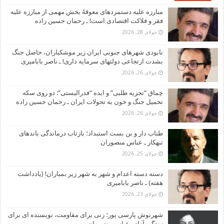
مبارزه علیه دستمزدهای معوقهُ بخش مهمی از مبارزه علیه
فقر و فلاکت اقتصادی است! ـ رحمان حسین زاده
جولای 28, 2026
نابودی شهرهای جنوبی ایران زیر موشکباران، حاصل جنگ
بشدت ارتجاعی دولتهای سرمایه داری! ـ ناصر بابامیری
جولای 26, 2026
چماق “تجزیه طلبی” و ایده “فدرالیستی”: دو روی سکه
تحمیل جنگ و خون به تحولات ایران ـ رحمان حسین زاده
جولای 26, 2026
طناب دار و بن بست استبداد؛ بازتاب درماندگی باندهای
تبهکار ـ عباس منصوران
جولای 25, 2026
دسته دسته اعدام و شهر به شهر زیر بمباران! (یادداشت
هفته) ـ ناصر بابامیری
جولای 23, 2026
شهرنوش پارسی پور؛ زنی برای مقاومت، نویسنده ای برای
زندگی آزاد ـ عباس منصوران