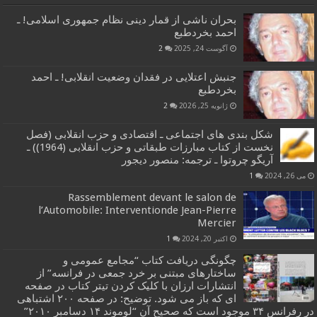
بحران ناشی از قمار دینی نظام جمهوری اسلامی! ـ
احمد بخردطبع
آگوست 24, 2025
2
جنبش اعتلایی در فقدان وضعیت انقلابی! ـ احمد
بخردطبع
ژانویه 25, 2026
2
شکل بندی های اجتماعی ـ اقتصادی و حزب انقلابی (فصل
نخست از کتاب مبارزات طبقاتی و حزب انقلابی (1964)) ـ
آریگو چروتوا ـ ترجمه: منصور دیجور
می 26, 2024
1
Rassemblement devant le salon de
l’Automobile: Interventionde Jean-Pierre
Mercier
اکتبر 20, 2024
1
چگونگی دریافت کتاب “مجامع عمومی و
ساختارهای مبتنی بر خرد جمعی در فرانسه” از
انتشارات ارزان با کلیک کردن تیتر کتاب در صفحه
ای که باز می شود. توضیح: در صفحه ۲۰۰ اشتباهی
در رفرانس ۳۴ موجود است که صحیح آن “لوموند ۱۴ دسامبر ۲۰۱۰”