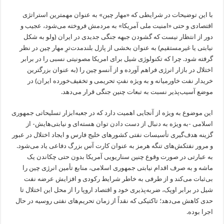
با این توضیحات در شرایطی که «مهار چین» به عنوان مهمترین استراتژی
اقتصادی و حتی «امنیت ملی آمریکا» به مردمش فروخته می‌شود، عجیب و
دور از انتظار نیست که گشودن جبهه جنگی جدیدی در ایران (ولو به شکل
نیابتی یا غیرمستقیم) به عنوان بخشی از پازل بلندمدت‌تر‌ِ مهار چین در نظر
گرفته شود. چرا که تکنولوژی شیل برای امریکا مصونیتی نسبی را در برابر
اختلال در بازار انرژی فراهم آورده و از آنسو چین را (به عنوان بزرگترین
خریدار نفت خاورمیانه و به ویژه نفتِ تحریمی و تخفیف‌خورده ایران) در
موضع آسیب‌پذیر نسبت به تبعات چنین جنگی قرار می‌دهد.
این موضوع به ویژه از آنجایی اهمیت دارد که در جعبه‌ابزار تسلیحاتی جمهوری
اسلامی -به ویژه به دنبال از دست دادن توان هسته‌ای و نیابتی‌هایش- از
گزینه هدف‌گیری تأسیسات نفتی کشورهای خلیج فارس و ایجاد اختلال در عبور
و مرور نفتکش‌های تنگه هرمز به عنوان کارت آس بزرگ دفاعی یاد می‌شود.
به عبارتی در صورت وقوع چنین سناریویی آمریکا بدون حتی چکاندن یک
ماشه و به صرف اقدام نیابتی جمهوری اسلامی، منابع تأمین انرژی چین را
بی‌ثبات می‌کند و از طرفی به خاطر شرایط رکودی و افزایش عرضه نفت
شیل در برابر اوپک، ضربه‌پذیری خود و اقتصاد اروپا را از محل این اختلال تا
حدی کاهش می‌دهد؛ تاکتیکی که نقداً از زمان تحریم‌های نفتی روسیه در حال
اجرا بوده.