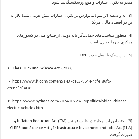
منجر به نکول اعتبارات و موج ورشکستگی‌ها شود.
[3]
به واسطه اثر سونامی‌وارش بر نکول اعتبارات بیش‌اهرمی شدۀ دلار به
ین در اقتصاد مالی آمریکا.
[4]
منظور سیاست‌های حمایت‌گرایانه دولتی از صنایع ملی در کشورهای
مرکزی سرمایه‌داری است.
[5]
دیپ‌سیک یا نسل جدید BYD
[6]
The CHIPS and Science Act (2022)
[7]
https://www.ft.com/content/a437c103-9544-4cfe-86f5-
25c65f7f347c
[8]
https://www.nytimes.com/2024/02/29/us/politics/biden-chinese-
electric-vehicles.html
[9]
اختصاص این مخارج در قالب قوانین Inflation Reduction Act (IRA) و
Infrastructure Investment and Jobs Act (IIJA) و CHIPS and Science Act
صورت گرفت.