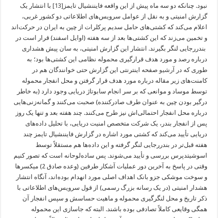
نبود. چنانکه دو سه ماه پیش از این واقعه فایننشیال تایمز
[13]
با انتشار یک
گزارش امنیتی و به نقل از عوامل سرویس‌های اطلاعاتی دو کشور غربی،
اعلام می‌کند که کشتی‌های حامل سدیم پرکلرات از چین به ایران در حرکت‌اند
و تخمین می‌زند که این کشتی‌ها بعد از سه هفته (اوایل اسفند) قرار است در
بندررجایی لنگر بگیرند. انتشار این گزارش امنیتی، به سان پیش هشداری
درباره رصد و مورد هدف قرارگیری محموله نظامی این کشتی‌ها بود؛ به
طوری که در
آرشیو
صفحه اینترنتی این گزارش حتی خوانندگان هم در
کامنت‌های زیر مقاله درباره مورد هدف قرار گرفتن و محل انفجار محموله
توسط موساد و موانعی که بر سر انجام سابوتاژ دریایی وجود دارد (به خاطر
درگیر بودن چین به عنوان طرف صادرکننده) صحبت می‌کنند و گمانه‌زنی‌هایی
درباره محل انفجار احتمالی‌اش نیز طرح می‌کنند. چند هفته بعد و تنها یک روز
پس از انفجار بندر، یک شرکت متخصص امنیت دریایی، با تحلیل داده‌های
دریایی تأیید می‌کند که کشتی مورد اشاره در گزارش فایننشیال تایمز چند
هفته قبل‌تر در بندررجایی لنگر گرفته و این داده‌ها هم مستقلاً توسط
اسوشیتدپرس بررسی و تأیید می‌شوند. پس ساده‌لوحانه است که تصور کنیم
وقتی در پاسخ به آخرین دور عملیات آشکار طرفین ‌(وعده صادق 2) میکسرها
و سوخت موشکی جزو بانک اهداف اصلی مورد انهدام بوده‌اند، آنگاه انتشار
هشدار امنیتی (در یک رسانه بزرگ رسمی) از قول سرویس‌های اطلاعاتی با
ذکر تاریخ و محل لنگرگیری محموله و ماهیت حساسش و سپس انفجار آن
همگی وقایعی کاملاً تصادفی بوده باشند. البته که جاسازی این محموله