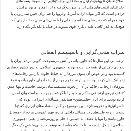
اصلاح‌طلبان تا پهلوی‌گرایان و مجاهدین و جناح‌هایی از ناسیونالیست‌های
جغرافیای اقلیت‌های ملی ایران صورت گرفته و این امکان مانور برایش
فراهم است که اگر بتواند اراده آمریکا و اروپا را هم برای چنین سناریویی با
خود همراه کند، نیروهای متخاصم داخلی را تا سال‌های سال به اندازه‌ای که
هیچ‌یک به قدر کافی علیه دیگری قوی نشوند در جنگ با یکدیگر نگه دارد.
سراب منجی‌گرایی و پاسیفیسم انفعالی
در تمامی این سال‌ها که خاورمیانه در آتش می‌سوخت، گویی مردم ایران با
دیواری نامرئی از بقیه جدا شده بودند. جمهوری اسلامی به دور کشور حصاری
کشیده بود و در عوض آن سوی مرزها را به حیاط خلوت یا زمین رقابت‌های
ژئوپلیک بدل کرده بود. بدین ترتیب فهم مردم از رخدادهای خاورمیانه و تنوع
نیروهای ارتجاعی حاکم بر آن از تجربه مستقیم‌شان برنمی‌خاست و تنها عمق
کثافتِ نیروی ارتجاعی حاکم بر خود را با گوشت و پوست و استخوان لمس
کرده‌ بودند. برای آنان «فلسطین» همانقدر مسأله‌ای انتزاعی بوده که
«اسرائیل» و «عربستان». این موضوع در کنار استفاده‌های ابزاری که ج.ا
دهه‌ها از رنج فلسطین در مسائل داخلی کرده، فهم عمومی مردم از «مسائل
خاورمیانه» را تنها با عطف به دشمن داخلی و روزمره‌شان یعنی «جمهوری
اسلامی» شکل داده بود. تا جاییکه متأسفانه توهم به رهایی‌بخشیِ یک جنگ