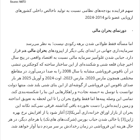
سهم فزاینده بودجه‌های نظامی نسبت به تولید ناخالص داخلی کشورهای
اروپایی عضو ناتو 2014-2024
· دورنمای بحران مالی
اما مسأله فقط طولانی شدن برهه رکودی نیست؛ به نظر می‌رسد
سرمایه‌داری جهانی در ابتدای یکی دیگر از اپیزودهای
بحران مالی
هم قرار
دارد. حبابی شدن غلوآمیز سرمایه مالی نسبت به اقتصاد واقعی در پنج سال
اخیر چنان قلعه شنی و شکننده‌ای از این ساختار ساخته که کوچکترین تنشی
در آن ناقوس فروپاشی مشابه با سال 2008 را به صدا درمی‌آورد. در مقاطع
مختلفی همچون مارس 2020، مارس 2023، اوت 2024 و آوریل 2025 هر بار
صدای ناقوس این فروپاشی از گوشه‌ای از این بنای شنی بلند شد، منتها دولت
توانست با توسل به «بسته نجات» و راهکارهایی این بنا را شکسته‌بندی کند.
تمامی این وصله پینه‌ها اما فقط وقوع بحران را تا این لحظه به تعویق انداخته
و زمین زاینده‌اش را دست نخورده باقی گذاشته. فرقی نمی‌کند تکانه این
بحران از بازار اوراق خزانه‌داری آمریکا
[2]
آغاز شود یا از افزایش نرخ بهره
ژاپن
[3]
یا خالی شدن حباب بورس‌ (شرکت‌های های‌تک) یا هرجای دیگر، در هر
حال هزینه این فروپاشی در زمان رخدادش بر سر مردم دنیا آوار خواهد شد.