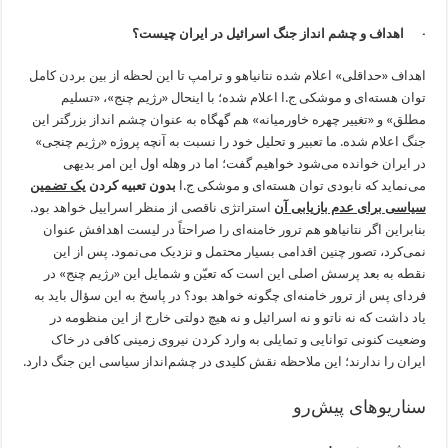
· اهداف و چشم انداز جنگ اسرائیل در ایران چیست؟
اهداف «حداقلی» اعلام شده نتانیاهو و ترامپ تا این لحظه از بین بردن کامل
توان هسته‌ای و موشکی ج.ا اعلام شده‌؛ با اینحال «رژیم چنج»، «تسلیم
مطلق» و «تغییر چهره خاورمیانه» هم گهگاه به عنوان چشم انداز بزرگتر این
جنگ اعلام شده. ما تعبیر و تحلیل خود را نسبت به آنچه پروژه «رژیم چنجی»
در ایران خوانده می‌شود خواهیم گفت؛ اما در وهله اول این امر بدیهی
می‌نماید که نابودی توان هسته‌ای و موشکی ج.ا
بدون تعبیه کردن
یک تضمین
سیاسی برای عدم بازیابی آن
استراتژی ناقصی از منظر اسراییل خواهد بود.
بنابراین اگر نتانیاهو هم ترور خامنه‌ای را صراحتاً در لیست اهدافش عنوان
نمی‌کرد، تصور چنین اقدامی بسیار محتمل و نزدیک می‌نمود. پس از این
نقطه به بعد پرسش اصلی این است که تعیّن و شمایل این «رژیم چنج» در
فردای پس از ترور خامنه‌ای چگونه خواهد بود؟ در پاسخ به این سؤال باید به
یاد داشت که نه ناتو و نه اسرائیل و نه هیچ دولتی خارج از این منظومه در
وضعیت کنونی توانایی و تمایلی به وارد کردن نیروی زمینی کافی در خاک
ایران را ندارند؛ این ملاحظه نقش کلیدی در چشم‌انداز سیاسی این جنگ دارد.
سناریوهای پیش‌رو