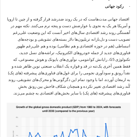
· رکود جهانی
اقتصاد جهانی مدت‌هاست که در یک روند ضدرشد قرار گرفته و از چین تا اروپا
و آمریکا هر یک به نحوی با عوارضش دست و پنجه نرم می‌کنند. نکته مهم در
آهستگی روند رشد اقتصادی سال‌های اخیر آنست که این وضعیت علی‌رغم
تصویب دست و دل‌بازانه تریلیون‌ها دلار بسته‌های تشویقی و بودجه‌های
انبساطی (هم در حوزه اقتصادی و هم نظامی) بوده و هم علی‌رغم ظهور
فناوری‌های جدید از جمله خودروهای الکترونیک، تراشه‌‌های نسل جدید،
تکنولوژی G5، رایانش کوانتومی، نوآوری‌های بایوتک و هوش مصنوعی، که
فقط همین آخری یک‌تنه در قد و قواره یک انقلاب صنعتی نوین ظاهر شده و
نقداً رونق و سود‌آوری نجومی را برای غول‌های فناوری‌های پیشرفته (های تِک)
به ارمغان آورده. اما با وجود تمام این دگرگونی‌ها و محرک‌های تشویقی، روند
کُند رشد اقتصادی تغییر نکرده و همچنان شکاف فاحش بین رونق بخشِ
فناوری‌های پیشرفته (های تِک) با سایر بخش‌های اقتصادی به چشم می‌زند.