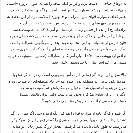
به «وفاق جناحی») دست بزند و فراتر آنکه نتیجه را هم به عنوان پروژه «آشتی
ملی» به مردم بفروشد. به هرحال ترور نصر‌الله و سرنگونی اسد، تیر آخر در
تغییر قطعی موازنه قوای بین اسراییل و جمهوری اسلامی بود. از این نقطه به
بعد مهمترین مهره‌های ج.ا در منطقه از دستش رفته بود: به یاد بیاورید
توافقات ج.ا را بعد از جنبش ژینا با عربستان و آمریکا که به مصونیت‌بخشی
سربازان امریکایی در خاک عراق و همچنین مصونیت‌بخشی کشورهای حوزه
خلیج فارس از عملیات ایذایی انجامیده بود. بعد از سرنگونی نصرالله و اسد،
اینک یمن تنها مهره باقی‌مانده در چنته منطقه‌ای ج.ا بود که این آخری نیز در
توافق اردیبهشت ماه 1404 میان آمریکا و انصارالله (تضمین مصونیت دهی به
کشتی‌های غیراسراییلی) تا حد وسیعی خنثی شد.
حالا سؤال این بود: اگر زمانی کارت آس جمهوری اسلامی در مذاکراتش با
آمریکا نفوذ نیابتی در منطقه بود، اکنون که «برجام منطقه‌ای» با قدرت زور و
بدون هزینه به او تحمیل شده و توان موشکی‌اش هم آسیب دیده، چه
انگیزه‌ای برای تداوم مذاکره وجود می‌داشت وقتی توان بالفعل‌نشدۀ
هسته‌ای هم می‌توانست به روش مشابهی خنثی شود؟
اگر فهم واقع‌گرایانه از موازنه قوا را هم کنار بگذاریم و حتی اگر نمای بزرگتر
تشدید رقابت‌های امپریالیستی غرب و شرق را که در زمین ایران به یکدیگر
می‌رسند به طور کامل نادیده می‌گرفتیم، انفجار بزرگ بندر رجایی در میانه
مذاکرات ج.ا و آمریکا کوچکترین جای تردیدی باقی نگذاشت که پایان‌بندی این