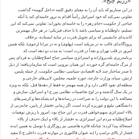
«رژیم چنج»:
در این سناریو که باید آن را به معنای دقیق کلمه «داخل گیومه» گذاشت
تفاوتی نمی‌کند که خود اسرائیل رأساً اقدام به ترور خامنه‌ای کند یا آنکه
جناحی از حکومت «جام زهر» را به خامنه‌ای بخوراند؛ تفاوتی نمی‌کند که این
تسلیم، داوطلبانه و سیاسی باشد یا با حذف فیزیکی؛ در هر حال مهمترین
کاندیدای جانشینی که برای تحویل قدرت در سایه ایستاده، برخلاف
پروپاگاندای غالب نه در مریلند است (پهلوی) و نه در تیرانا (رجوی)، بلکه همین
امروز در قلب تهران و نقداً در قدرت است؛ به مدت دو دهه است که
برنامه‌ریزی بلندپروازانه و استراتژی سیاسی جناح اصلاح‌‌طلبان به فردای پس
از مرگ خامنه‌ای گره خورده. این همان نیرویی است که سازمان‌یافته؛ از ذیل
تا صدر ساختار چند لایه اقتصادی-سیاسی-نظامی حکومت، از جمله پلیس،
ارتش، سپاه، وزارت خارجه، حوزه علمیه، مجلس، لابی‌های خارجی و
منطقه‌ای نفوذ کافی دارد و از همه مهمتر نه فقط از دهه‌ها قبل، بلکه به ویژه
در یک سال گذشته و در اوج تخاصمات نظامی بین ج.ا و اسرائیل، سازش و
مصالحه با این دولت را به صراحت در رسانه‌ها و اندیشکده‌ها و کرسی‌های
دانشگاهی تبلیغ و تئوریزه کرده است. اگر زمانی «فشار از پایین، چانه‌زنی از
بالا» استراتژی سهم‌خواهی قدرت در این جناح بود، امروز با ریزش توهمات
اصلاح‌طلبانه مردم این استراتژی به «فشار از بالا» و اینک «حذف از بالا»
استحاله پیدا کرده؛ چنانکه فائزه هاشمی نیز روزگاری با توسل به همین ایده،
فشار از بالای ترامپ را (به عنوان فاکتوری در موازنه قدرت داخلی ج.ا) مفید