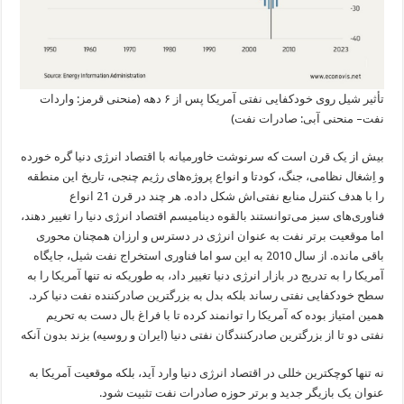
تأثیر شیل روی خودکفایی نفتی آمریکا پس از ۶ دهه (منحنی قرمز: واردات
نفت– منحنی آبی: صادرات نفت)
بیش از یک قرن است که سرنوشت خاورمیانه با اقتصاد انرژی دنیا گره خورده
و اِشغال نظامی، جنگ، کودتا و انواع پروژه‌های رژیم چنجی، تاریخ این منطقه
را با هدف کنترل منابع نفتی‌‌اش شکل داده. هر چند در قرن 21 انواع
فناوری‌های سبز می‌توانستند بالقوه دینامیسم اقتصاد انرژی دنیا را تغییر دهند،
اما موقعیت برتر نفت به عنوان انرژی در دسترس و ارزان همچنان محوری
باقی مانده. از سال 2010 به این سو اما فناوری استخراج نفت شیل، جایگاه
آمریکا را به تدریج در بازار انرژی دنیا تغییر داد، به طوریکه نه تنها آمریکا را به
سطح خودکفایی نفتی رساند بلکه بدل به بزرگترین صادرکننده نفت دنیا کرد.
همین امتیاز بوده که آمریکا را توانمند کرده تا با فراغ بال دست به تحریم
نفتی دو تا از بزرگترین صادرکنندگان نفتی دنیا (ایران و روسیه) بزند بدون آنکه
نه تنها کوچکترین خللی در اقتصاد انرژی دنیا وارد آید، بلکه موقعیت آمریکا به
عنوان یک بازیگر جدید و برتر حوزه صادرات نفت تثبیت شود.