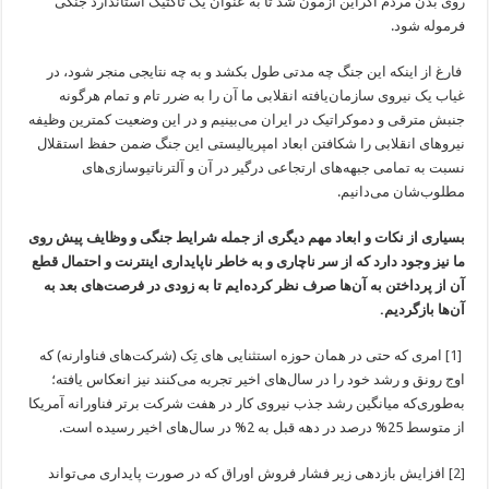
روی بدن مردم اکراین آزمون شد تا به عنوان یک تاکتیک استاندارد جنگی
فرموله شود.
فارغ از اینکه این جنگ چه مدتی طول بکشد و به چه نتایجی منجر شود، در
غیاب یک نیروی سازمان‌یافته انقلابی ما آن را به ضرر تام و تمام هرگونه
جنبش مترقی و دموکراتیک در ایران می‌بینیم و در این وضعیت کمترین وظیفه
نیروهای انقلابی را شکافتن ابعاد امپریالیستی این جنگ ضمن حفظ استقلال
نسبت به تمامی جبهه‌های ارتجاعی درگیر در آن و آلترناتیوسازی‌های
مطلوب‌شان می‌دانیم.
بسیاری از نکات و ابعاد مهم دیگری از جمله شرایط جنگی و وظایف پیش روی
ما نیز وجود دارد که از سر ناچاری و به خاطر ناپایداری اینترنت و احتمال قطع
آن از پرداختن به آن‌ها صرف نظر کرده‌ایم تا به زودی در فرصت‌های بعد به
آن‌ها بازگردیم.
[1]
امری که حتی در همان حوزه استثنایی های تِک (شرکت‌های فناوارنه) که
اوج رونق و رشد خود را در سال‌های اخیر تجربه می‌کنند نیز انعکاس یافته؛
به‌طوری‌که میانگین رشد جذب نیروی کار در هفت شرکت برتر فناورانه آمریکا
از متوسط 25% درصد در دهه قبل به 2% در سال‌های اخیر رسیده است.
[2]
افزایش بازدهی زیر فشار فروش اوراق که در صورت پایداری می‌تواند