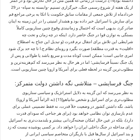
دانسته بود
[14]
. درست در زمانی که همین متن در حال نگارش بود و در کمتر
از یک هفته از شروع رسمی جنگ، خبرگزاری تسنیم -وابسته به سپاه- در 29
خردادماه از تلاش جمعی از مقامات سابق حکومت با اتکا به برخی مراجع قم
برای سازش با اسرائیل خبر داده بود و هشدار امنیتی را در این زمینه به اینان
صادر کرد. بدیهی است که احتمال و زمانبندی وقوع چنین سناریویی کاملاً
بستگی به توازن قوا در جنگ حاضر دارد. اینکه در چه زمان و تحت چه
شرایطی این تلاش برای انتقال نرم قدرت (و تبدیل این جناحِ به اصطلاح
«اقلیت» به قدرت مطلقه) صورت بگیرد و روبنای نظام ج.ا تا چه حد بزک شود
امری جانبی است؛ ممکن است کوتاه مدت و سریع باشد یا طولانی و پس از
یک جنگ نسبتاً فرسایشی؛ اما در هر حال به نظر می‌رسد که کم‌هزینه‌ترین و
مطلوب‌ترین گزینه در لحظه فعلی برای آمریکا و اروپا چنین سناریویی است.
جنگ فرسایشی – متلاشی نگه داشتن دولت متمرکز:
به نظر می‌رسد که این گزینه به دلایل استراتژیک و سیاسی سناریوی
مطلوب‌تری برای اسرائیل و شخص نتانیاهو
[15]
(نه الزاماً آمریکا و اروپا)
باشد. نگه داشتن کشور در وضعیت خلأ قدرت، نه فقط تضمینی عملی برای
عدم بازسازی توان نظامی خواهد بود (برای هر جناحی که سودای قدرت
دارد)، بلکه در عین حال امکان صحنه‌گردانی بیشتر و بلندمدت‌تری به اسرائیل
برای مداخله در جنگ داخلی ایران را خواهد داد. بر کسی پوشیده نیست که زد
و بند اسرائیل از سال‌ها قبل با بازیگران متخاصم سیاسی ایرانی از