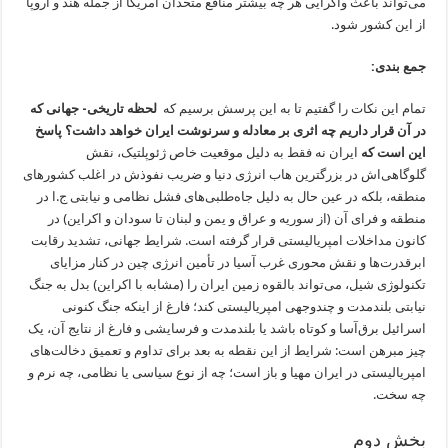
می‌تواند باعث واگرایی هر چه بیشتر منافع متحدان آمریکا از جمله هند و اروپا
از این کشور شود.
جمع بندی:
تمام این نکات را گفتیم تا به این پرسش برسیم که
لحظه تاریخی- جهانی که
در آن قرار داریم چه اثری بر معادله و سرنوشت ایران خواهد داشت؟ پاسخ
این است که
ایران نه فقط به دلیل موقعیت خاص ژئوپلتیک، نقش
گلوگاهی‌اش در بزرگترین هاب انرژی دنیا و ضریب نفوذش در اغلب کشورهای
منطقه، بلکه در عین حال به دلیل جاه‌طلبی‌های فشل نظامی و نیابتی‌‌ ج.ا در
منطقه و فرای آن (از سوریه و عراق و یمن و لبنان تا سودان و اکراین) در
کانون مداخلات امپریالیستی قرار گرفته است. شرایط جهانی، تشدید رقابت
ابرقدرت‌ها و نقش محوری غرب آسیا در تأمین انرژی چین در کنار مزایای
تکنولوژی شیل، می‌تواند بالقوه زمین ایران را (مشابه با اکراین) بدل به جنگ
نیابتی بلندمدت و چندوجهی امپریالیستی کند؛ فارغ از اینکه جنگ کنونی
اسرائیل برق‌آسا و کوتاه باشد یا بلندمدت و فرسایشی و فارغ از نتایج آن، یک
چیز مبرهن است: شرایط از این نقطه به بعد برای تداوم و تعمیق دخالت‌های
امپریالیستی در ایران مهیا و باز است؛ چه از نوع سیاسی یا نظامی، چه نرم و
چه سخت.
بخش دوم