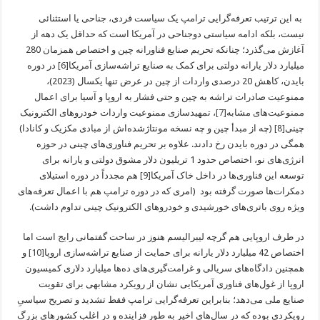
به این ترتیب تعرفه‌گرایی ترامپ یک سیاست فردی، جناحی یا استثنائی
نیست، بلکه ادامه سیاستی دوجناحی در آمریکا است که حداقل یک دهه از
آغازش می‌گذرد؛ چنانکه تحریم صنایع فناورانه چین و اختصاص همزمان 280
میلیارد دلار یارانه دولتی برای کمک به صنایع تراشه‌سازی آمریکا
[6]
در دوره
بایدن، کاهش 20 درصدی واردات از چین در عرض تنها یکسال (2023)،
ممنوعیت صادرات تراشه به چین و حتی فشار به اروپا و آسیا برای اعمال
ممنوعیت‌های مشابه
[7]
، تمهیدسازی ممنوعیت واردات خودروهای الکترونیک
چینی
[8]
(چه از مبدأ چین و چه نسخه مونتاژشده‌اش از مبادی مکزیک و کانادا)
همگی در دوره بایدن رخ دادند. علاوه بر تحریم فناوری‌های چینی در حوزه
انرژی‌های نو، اختصاص حدود 1 تریلیون دلار مشوق دولتی و یارانه برای
توسعه این فناوری‌ها در داخل خاک آمریکا
[9]
هم مجدداً در دوره استیلای
دمکرات‌ها صورت گرفته بود (امری که در دوره ترامپ هم با اعمال تعرفه‌های
ویژه روی باتری‌های خورشیدی و خودروهای الکترونیک چینی تداوم داشت).
در طرف اروپایی هم گرچه لیبرالیسم هنوز در ساحت گفتمانی رایج است اما
اختصاص 42 میلیارد دلار یارانه برای حمایت از صنایع تراشه‌سازی اروپا
[10]
و
همچنین دادگاه‌های سریالی و غرامت‌گیری‌های ده‌ها میلیارد دلاری کمیسیون
اروپا از غول‌های فناوری آمریکایی نشان از رویکرد مشابهی برای تقویت
صنایع ملی می‌دهد؛ بنابراین تعرفه‌گرایی ترامپ فقط تشدید و تصریح سیاسیِ
رویکردی بوده که در سال‌های اخیر به طور فزاینده و در اغلب کشورهای بزرگ