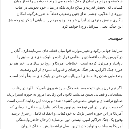
شکسته و مردمِ هراسان از جنگ تشجیع می‌شوند که دشمن را نه از میان
کسانی که انحصار قدرت و سلاح دارند بلکه در میان خود بجویند. در غیاب
نیروهای انقلابی، چشم انداز چنین وضعیتی قطعاً به ضرر هرگونه امکان
پاگیری جنبش مترقی در ایران خواهد بود و مردم را سیاهی لشکر دو وجه شرّ
این جنگ، یعنی اسرائیل و ج.ا خواهد کرد.
جمع‌بندی:
شرایط جهانی رکود و تغییر موازنه قوا میان قطب‌‌های سرمایه‌داری، آنان را
در کورس رقابت اقتصادی و نظامی قرار داده و بلوک‌بندی‌های سابق را
ناپایدار و متزلزل کرده است. اختلافات آمریکا و اروپا در سال‌های اخیر هم در
حوزه جنگ اکراین، هم جنگ تعرفه‌ای و فناورانه نمودی از این وضعیت
چندقطبی شدن رقابت‌های امپریالیستی حتی در بلوک‌های سابقاً واحد است.
اگر نیم قرن پیش نتیجه مسابقه جنگ سرد شوروی-آمریکا با بُرد در رقابت
تسلیحاتی و فضایی تعیین می‌شد، کانون این رقابت امروز به حوزه استراتژیک
صنایع تراشه‌ای و هوش مصنوعی کشیده شده و برنده این رقابت کسی است
که دست برتر را در این نوع صنایع نوین پیدا کند. بنابراین حداقل تا زمانی که
آمریکا در این حوزه استراتژیک به خودکفایی و انفکاک کامل از شرق نرسد
وقوع یک جنگ فراگیر امپریالیستی دور می‌نماید (درحال حاضر وابستگی
آمریکا به ساخت و تولید جدیدترین نسل تراشه‌هایش به خاک تایوان