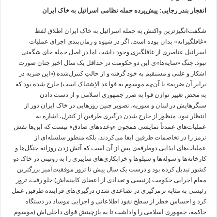
انفجار بندر رجایی: پیش‌پرده حمله نظامی اسرائیل به خاک ایران
شگفت‌انگیزترین واکنش به حمله اسرائیل به خاک ایران اطلاق لفظ
«غافلگیرانه» بدان بوده است. اگر در شیوه و زمان‌بندی اجرای عملیات
اسرائیل عناصری از غافلگیری وجود داشت اما در اصل حمله جای شگفتی
نبود. جنگ «سایه‌ها»ی این دو حکومت در حداقل یک سال اخیر چنان صورت
آشکار و علنی و مستقیم به خود گرفته و از حالتِ کنترل‌شده («این ضربه در
برابر آن ضربه» یا آن‌چه موسوم به قواعد الإشتباک است) خارج شده بود که
به محض تغییر توازن قوا به ضرر جمهوری اسلامی و از دست دادن
سنگرهایش در لبنان و سوریه، تصویر چنین روزهایی در خاک ایران دور از
انتظار نبود. منظور از خارج شدن درگیری طرفین از کنترل، اشاره به
عملیات‌های عمدتاً نمایشی همچون «وعده‌های صادق» نیست که این‌ها نقش
ترمز را در تخاصمات طرفین ایفا می‌کردند، بلکه منظور سلسله‌ای از
عملیات‌های ایذایی دوطرفه‌ی پس از آن است که آتش زدن روزانه جنگل‌ها و
کارخانه‌ها و سوله‌ها و سیلوها و خرابکاری‌های سایبری را به روتینی در خاک دو
کشور تبدیل کرده بود و درست یک سال پیش تا ترور موفقیت‌آمیز بزرگترین
مقام اجرایی حکومت (رئیسی و تعدادی از اعضای کابینه‌اش) جلو رفت. ترور
رئیسی به مثابه ترمزگیری در تصاعدی شدن درگیری‌های فزاینده طرفین عمل
کرد و احساس خطر از سطح نفوذ اطلاعاتی و اجرایی موساد در دستگاه
حاکمه، جمهوری اسلامی را واداشت تا به بازچینش قوای داخلی‌اش (موسوم