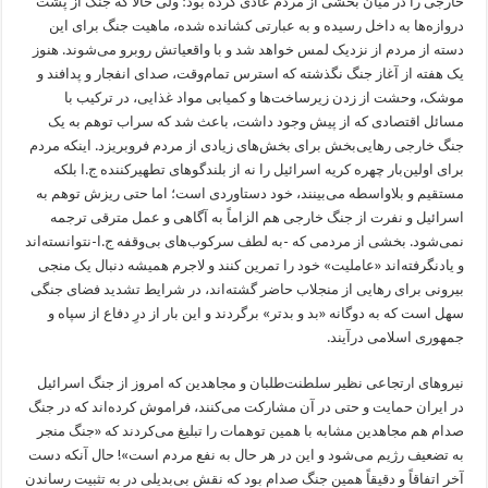
خارجی را در میان بخشی از مردم عادی کرده بود؛ ولی حالا که جنگ از پشت
دروازه‌ها به داخل رسیده و به عبارتی کشانده شده، ماهیت جنگ برای این
دسته از مردم از نزدیک لمس خواهد شد و با واقعیاتش روبرو می‌شوند. هنوز
یک هفته از آغاز جنگ نگذشته که استرس تمام‌وقت، صدای انفجار و پدافند و
موشک، وحشت از زدن زیرساخت‌ها و کمیابی مواد غذایی، در ترکیب با
مسائل اقتصادی که از پیش وجود داشت، باعث شد که سراب توهم به یک
جنگ خارجی رهایی‌بخش برای بخش‌های زیادی از مردم فروبریزد. اینکه مردم
برای اولین‌بار چهره کریه اسرائیل را نه از بلندگوهای تطهیرکننده ج.ا بلکه
مستقیم و بلاواسطه می‌بینند، خود دستاوردی است؛ اما حتی ریزش توهم به
اسرائیل و نفرت از جنگ خارجی هم الزاماً به آگاهی و عمل مترقی ترجمه
نمی‌شود. بخشی از مردمی که -به لطف سرکوب‌های بی‌وقفه ج.ا-نتوانسته‌اند
و یادنگرفته‌اند «عاملیت» خود را تمرین کنند و لاجرم همیشه دنبال یک منجی
بیرونی برای رهایی از منجلاب حاضر گشته‌اند، در شرایط تشدید فضای جنگی
سهل است که به دوگانه «بد و بدتر» برگردند و این بار از درِ دفاع از سپاه و
جمهوری اسلامی درآیند.
نیروهای ارتجاعی نظیر سلطنت‌طلبان و مجاهدین که امروز از جنگ اسرائیل
در ایران حمایت و حتی در آن مشارکت می‌کنند، فراموش کرده‌اند که در جنگ
صدام هم مجاهدین مشابه با همین توهمات را تبلیغ می‌کردند که «جنگ منجر
به تضعیف رژیم می‌شود و این در هر حال به نفع مردم است»! حال آنکه دست
آخر اتفاقاً و دقیقاً همین جنگ صدام بود که نقش بی‌بدیلی در به تثبیت رساندن