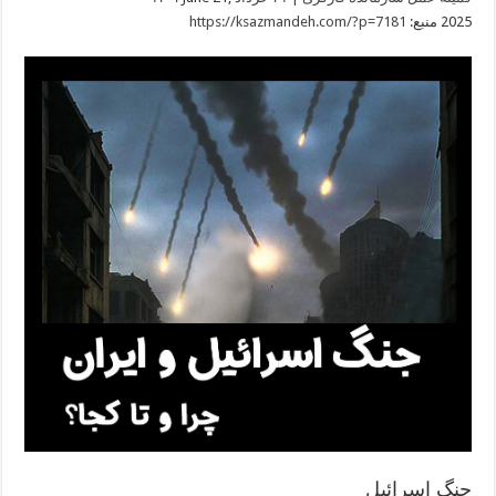
2025
منبع:
https://ksazmandeh.com/?p=7181
جنگ اسرائیل