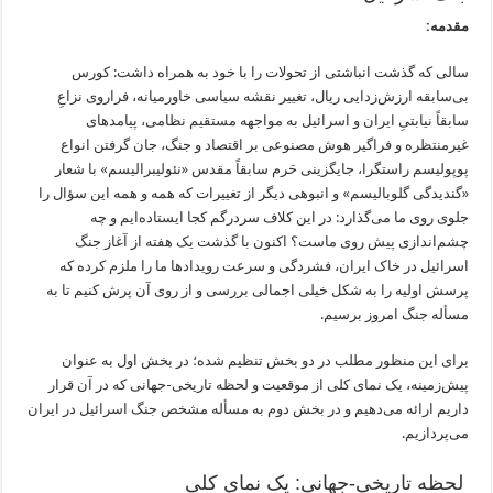
مقدمه:
سالی که گذشت انباشتی از تحولات را با خود به همراه داشت: کورس
بی‌سابقه ارزش‌زدایی ریال، تغییر نقشه سیاسی خاورمیانه، فراروی نزاعِ
سابقاً نیابتیِ ایران و اسرائیل به مواجهه مستقیم نظامی، پیامدهای
غیرمنتظره و فراگیر هوش مصنوعی بر اقتصاد و جنگ، جان گرفتن انواع
پوپولیسم راستگرا، جایگزینی حَرم سابقاً مقدس «نئولیبرالیسم» با شعار
«گندیدگی گلوبالیسم» و انبوهی دیگر از تغییرات که همه و همه این سؤال را
جلوی روی ما می‌گذارد: در این کلاف سردرگم کجا ایستاده‌ایم و چه
چشم‌اندازی پیش روی ماست؟ اکنون با گذشت یک هفته از آغاز جنگ
اسرائیل در خاک ایران، فشردگی و سرعت رویدادها ما را ملزم کرده که
پرسش اولیه را به شکل خیلی اجمالی بررسی و از روی آن پرش کنیم تا به
مسأله جنگ امروز برسیم.
برای این منظور مطلب در دو بخش تنظیم شده؛ در بخش اول به عنوان
پیش‌زمینه، یک نمای کلی از موقعیت و لحظه تاریخی-جهانی که در آن قرار
داریم ارائه می‌دهیم و در بخش دوم به مسأله مشخص جنگ اسرائیل در ایران
می‌پردازیم.
لحظه تاریخی-جهانی: یک نمای کلی