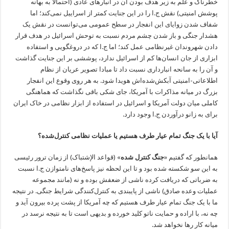
خطرناک و علم به زیر هدف بودن آن در انبارهای عادی (احتمالاً به بهانه
پوشش امنیتی) نقش ج.ا را در این جنایت کمتر از اسراییل نمی‌کند؛ اما
شفاف شدن زوایای این انفجار در سطح عمومی می‌توانست در نقش یک
هشدار جنگی و باز شدن چشم مردم نسبت به توحش اسرائیل در هدف قرار
دادن شهروندان غیرنظامی عمل کند؛ اما ج.ا که در دروغگویی و استفاده
ابزاری از جان انسان‌ها کم از اسرائیل ندارد، پوششی بر این جنایت گذاشت
و آن را به سانحه انبارداری نسبت داد تا مبادا تصویر عریان از نظام
اطلاعاتی-امنیتی آبکش‌شده‌اش هویدا شود. به هر روی وقوع این انفجار
بزرگ در میانه مذاکرات با آمریکا، جای شکی باقی نگذاشت که هماهنگی
کاملی میان دولت آمریکا و اسرائیل در استفاده از ابزار نظامی در خاک ایران
برای به زانو درآوردن ج.ا وجود دارد.
آیا با یک جنگ تمام عیار طرف هستیم یا عملیات نظامی کنترل‌شده؟
همانطور که گفتیم «
جنگ کنترل شده
» (قواعد الإشتباک) از زمان ترور رئیسی
به این سو شکسته شده بود و تا این لحظه نیز پاسخ‌های نامتوازن ج.ا نسبت
به ضرباتی که دریافت کرده ناشی از ضعفش بوده و نه (مانند مجموعه
عملیات وعده صادق) ناشی از پایبندی به کنترل‌کنندگی شرایط جنگی. در نتیجه
ما با یک جنگ تمام عیار طرف هستیم که چه آمریکا از پشت پرده بیرون آید و
چه نه، با اراده و حمایت ناتو کلید خورده و بدیهی است تا به نتیجه نرسد در
میانه کار رها نخواهد شد.