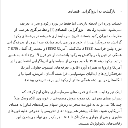
· بازگشت به انزواگرایی اقتصادی
خصلت ویژه این لحظه تاریخی اما فقط در دوره رکود و بحران تعریف
نمی‌شود. تشدید
رقابت
،
انزواگرایی اقتصادی
[4]
و
نظامی‌گری
هر سه از
ملازمات دوران رکود هستند. تاریخ سرمایه‌داری همیشه در برهه‌های رکود
گرایش به درونگرایی را از خود بروز می‌داده. چنانکه سه اپیزود از تعرفه‌گرایی
دوره مِلین فرانسه (1892)، مک‌کینلی آمریکا (1890) و بیسمارک آلمان (1879)
همگی در حین یا در واکنش به رکود بلندمدت اواخر قرن 19 رخ دادند. به همین
ترتیب رکود دهه 1930 با خود موجی از سیاست‎های انزوا‌گرایی اقتصادی را در
آمریکا و اروپا به همراه آورد (قانون تعرفه‌های اسموت-هاولی آمریکا،
تعرفه‌گزاری‌های ایتالیای موسولینی، فرانسه، آلمان، اتریش، اسپانیا و
انگلستان در این دهه همگی متأثر از رکود این برهه تاریخی بودند).
اینک نیز رقابت اقتصادی قدرت‌های سرمایه‌داری چنان اوج گرفته که
پس‌لرزه‌های معرفی یک نمونه هوش مصنوعی یا خودروی الکترونیک مثلاً
چینی
[5]
می‌تواند به فوریت منجر به ریزش سهام شرکت‌های فناورانه همتای
آمریکایی شود، چنانکه پیشتر هم پرونده‌های تحریمی یا حقوقی علیه غول‌های
فناوری چینی از هواوی و تیک‌تاک تا CATL هر یک راوی تهاجمی‌شدن این
رقابت‌های تکنولوژیک هستند.