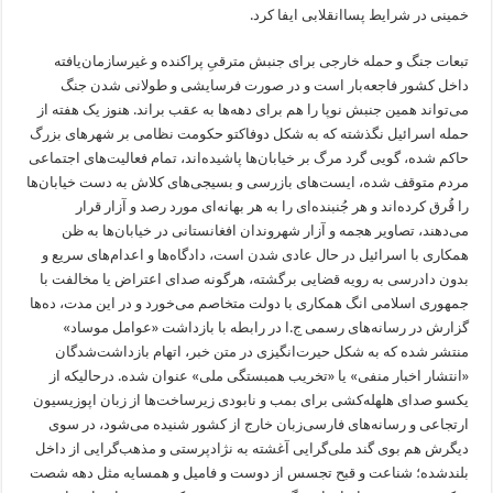
خمینی در شرایط پساانقلابی ایفا کرد.
تبعات جنگ و حمله خارجی برای جنبش مترقیِ پراکنده و غیرسازمان‌یافته
داخل کشور‌ فاجعه‌بار است و در صورت فرسایشی و طولانی شدن جنگ
می‌تواند همین جنبش نوپا را هم برای دهه‌ها به عقب براند.
هنوز یک هفته از
حمله اسرائیل نگذشته که به شکل دوفاکتو حکومت نظامی بر شهرهای بزرگ
حاکم شده، گویی گرد مرگ بر خیابان‌ها پاشیده‌اند، تمام فعالیت‌های اجتماعی
مردم متوقف شده، ایست‌های بازرسی و بسیجی‌های کلاش به دست خیابان‌ها
را قُرق کرده‌اند و هر جُنبنده‌ای را به هر بهانه‌ای مورد رصد و آزار قرار
می‌دهند، تصاویر هجمه و آزار شهروندان افغانستانی‌ در خیابان‌ها به ظن
همکاری با اسرائیل در حال عادی شدن است، دادگاه‌ها و اعدام‌های سریع و
بدون دادرسی به رویه قضایی برگشته، هرگونه صدای اعتراض یا مخالفت با
جمهوری اسلامی انگ همکاری با دولت متخاصم می‌خورد و در این مدت، ده‌ها
گزارش در رسانه‌های رسمی ج.ا در رابطه با بازداشت «عوامل موساد»
منتشر شده که به شکل حیرت‌انگیزی در متن خبر، اتهام بازداشت‌شدگان
«انتشار اخبار منفی» یا «تخریب همبستگی ملی» عنوان شده. درحالیکه از
یکسو صدای هلهله‌کشی برای بمب و نابودی زیرساخت‌ها از زبان اپوزیسیون
ارتجاعی و رسانه‌های فارسی‌زبان خارج از کشور شنیده می‌شود، در سوی
دیگرش هم بوی گند ملی‌گرایی آغشته به نژادپرستی و مذهب‌گرایی از داخل
بلندشده؛ شناعت و قبح تجسس از دوست و فامیل و همسایه مثل دهه شصت