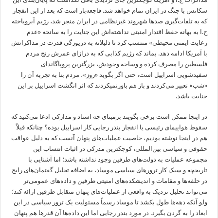
سکانس با جنگ در ایران تمام خواهد شد. فاجعه‌بار است که بعد از این انفجار
که به تلفات‌گیری صدها شهروند غیرنظامی در ایران منجر شد، رژیم آبروباخته
ج.ا به بهانه حفظ اقتدار امنیتی نداشته‌اش این جنایت را به سانحه «عدم
رعایت ایمنی محیطی» منتسب کرد تا ذلیلانه به دریوزگی قدرت در مذاکراتش
با آمریکا ادامه دهد. بماند که رژیم کذابی که به درازای عمرش رنج مردم
فلسطین را مصرف کرده و وساخة وجودش، بزرگترین پروپاگاندای
سفیدشویی اسراییل است، حتی اگر بگوید «روز»، مردم بنا به تجربه آن را
«شب» تعبیر می‌کردند و باز هم باورنمیکردند که اثر انگشت اسراییل بر این
جنایت باشد.
در اینجا ممکن است برخی بگویند برمبنای چه اسناد و مدارکی ادعا می‌کنید که
سقوط هواپیمای رئیسی یا انفجار بندر رجایی کار اسراییل بوده؟ چنانکه قبلاً
هم در
اینجا
نوشته بودیم، خاصیت عملیات‌های پنهان آنست که به دلیل عواقب
حقوقی و سیاسی بین‌المللی، کوچکترین مدرکی در اثبات انتساب این
مجموعه عملیات به دولت‌های طرفین وجود نداشته باشد؛ اما آشنایی با
تاریخچه و سبک کار ترورهای سیاسی موساد، به اضافه تحلیل گفتمان‌های رایج
در حلقه‌ها و مقامات و اندیشکده‌های امنیتی طرفین و داده‌های عمومی‌تر
می‌تواند تحلیل نزدیک به واقعی از عملیات‌های پنهان متقابل طرفین ارائه کند؛
ولو آنکه دهه‌ها طول بکشد تا موساد رسماً مسئولیت یک ترور سیاسی در این
ابعاد را به گردن بگیرد. در مورد بندر رجایی اما این داده‌ها آن قدرها هم پنهان