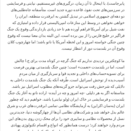
پابرجاست). با اینحال تا آن زمان، درگیری‌های غیرمستقیم، نیابتی و فرسایشی
در سرزمین‌های تحت نفوذ، قاعده دوره جدید است. متأسفانه جاه‌طلبی‌های
دو دهه‌ای جمهوری اسلامی در تبدیل گشتن به ابرقدرت منطقه، ایران را
خواهی نخواهی در وسط این منازعات امپریالیستی قرار داده و امتیازی که
نفت شیل برای آمریکا فراهم آورده هم تا حد زیادی بازدارندگی وقوع یک جنگ
فراگیر در خلیج فارس را از بین برده است. این البته بدان معنا نیست که وقوع
چنین جنگی خواسته امروز و این لحظه آمریکا یا ناتو باشد؛ اما چهارچوب کلان
وقوع آن در بلندمدت دور از انتظار نیست.
ما کوچکترین تردیدی نداریم که جنگ گرچه در کوتاه مدت برای ج.ا چالش
است، اما در بلندمدت «نعمت» است؛ چنین جنگ بلندمدتی بهترین فرصت
برای تسویه‌حساب‌های داخلی و تجدید قوا و سربازگیری از میان مردمِ
آسیب‌دیده از توحش اسرائیل است. طُرفه آنکه یک جنگ بلندمدت داخلی به
دلایلی که شرحش رفت می‌تواند جزو گزینه‌های مطلوب اسرائیل نیز باشد.
متاسفانه اگر به هر دلیلی -چه امروز و چه در آینده- اراده ناتو به آغاز یک جنگ
بلندمدت و فرسایشی در خاک ایران (ولو نیابتی) باشد، خواهیم دید که چطور
ایران (به‌سان اکراین) به آزمایشگاه نظامی تمامی ابرقدرت‌های غرب و شرق
عالم بدل خواهد شد و شرکت‌های نظامی آن‌ها از چهارگوشه دنیا، جدیدترین
نسل از محصولات نظامی و سایبری خود را برای محک‌ زدن روی بدن‌های این
مردم وارد خواهند کرد؛ درست همانطور که انواع و اقسام تکنولوژی پهپادی