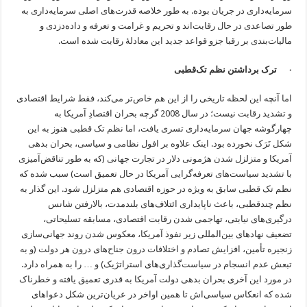
سرمایه‌داری در جریان بوده. به طور خلاصه قدرت‌های اصلی سرمایه‌داری به
طور تصاعدی در حال رقابت‌اند و تحریم و غرامت و تعرفه و داده‌دزدی و
مالیات‌بندی بر رقبا جزو قواعد جدید این معادلۀ رقابت شده است.
· ترک برداشتن نظم تک‌قطبی
اما آنچه این لحظه تاریخی را از این هم خاص‌تر می‌کند، فقط شرایط اقتصادی
و تشدید رقابت نیست؛ در سال 2008 گرچه بحران اقتصادِ آمریکا به
چهارگوشه جهان سرمایه‌داری تسری یافت، اما نظم تک قطبی هنوز به این
شکل تَرَک نخورده بود. اینک علاوه بر افول نظامی و سیاسی، بحران بدهی
آمریکا و متزلزل شدن هژمونی دلار در تجارت جهانی (که به طور تناقض‌آمیزی
با تشدید سیاست‌های تعرفه‌گرایی آمریکا در حال تعمیق است) سبب شده که
نظم تک قطبی سابق به ویژه در حوزه اقتصادی هم متزلزل شود. این گذار به
نظم چندقطبی، باعث ناپایداری ائتلاف‌های بلندمدت، بالارفتن شانس
درگیری‌های نیابتی، تهاجمی شدن رقابت اقتصادی، مسابقه تسلیحاتی،
تضعیف نهادهای بین‌المللی زیر نفوذ آمریکا، معکوس شدن روند جهانی‌سازی
زنجیره تأمین، افزایش تصادم و اختلافات درون جناح‌های درون هر دولت (و به
تبعش عدم انسجام در سیاست‌گذاری‌های استراتژیک) و … را به همراه دارد.
در مورد این آخری بحران بدهی دولت آمریکا به قدری تعمیق یافته و خطرناک
شده که انعکاس سیاسی‌اش تا همین اواخر در عریان‌ترین شکل دعواهای