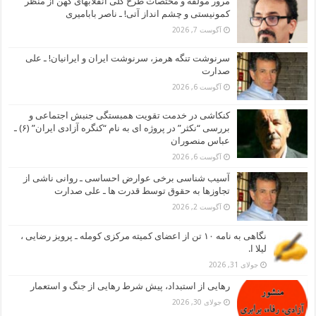
مرور مولفه و مختصات طرح کلی انقلابهای کهن از منظر
کمونیستی و چشم انداز آتی! ـ ناصر بابامیری
آگوست 7, 2026
سرنوشت تنگه هرمز، سرنوشت ایران و ایرانیان! ـ علی
صدارت
آگوست 6, 2026
کنکاشی در خدمت تقویت همبستگی جنبش اجتماعی و
بررسی “نکثر” در پروژه ای به نام “کنگره آزادی ایران” (۶) ـ
عباس منصوران
آگوست 6, 2026
آسیب شناسی برخی عوارض احساسی ـ روانی ناشی از
تجاوزها به حقوق توسط قدرت ها ـ علی صدارت
آگوست 2, 2026
نگاهی به نامه ۱۰ تن از اعضای کمیته مرکزی کومله ـ پرویز رضایی ،
لیلا ا.
جولای 31, 2026
رهایی از استبداد، پیش شرط رهایی از جنگ و استعمار
جولای 30, 2026