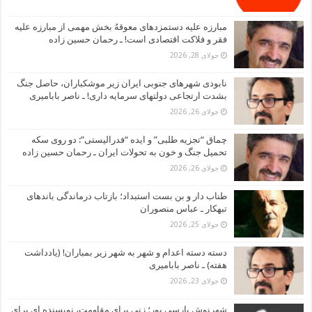
مبارزه علیه دستمزدهای معوقهُ بخش مهمی از مبارزه علیه
فقر و فلاکت اقتصادی است! ـ رحمان حسین زاده
جولای 28, 2026
نابودی شهرهای جنوبی ایران زیر موشکباران، حاصل جنگ
بشدت ارتجاعی دولتهای سرمایه داری! ـ ناصر بابامیری
جولای 26, 2026
چماق “تجزیه طلبی” و ایده “فدرالیستی”: دو روی سکه
تحمیل جنگ و خون به تحولات ایران ـ رحمان حسین زاده
جولای 26, 2026
طناب دار و بن بست استبداد؛ بازتاب درماندگی باندهای
تبهکار ـ عباس منصوران
جولای 25, 2026
دسته دسته اعدام و شهر به شهر زیر بمباران! (یادداشت
هفته) ـ ناصر بابامیری
جولای 23, 2026
شهرنوش پارسی پور؛ زنی برای مقاومت، نویسنده ای برای