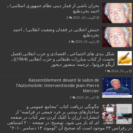
بحران ناشی از قمار دینی نظام جمهوری اسلامی! ـ
احمد بخردطبع
آگوست 24, 2025
2
جنبش اعتلایی در فقدان وضعیت انقلابی! ـ احمد
بخردطبع
ژانویه 25, 2026
2
شکل بندی های اجتماعی ـ اقتصادی و حزب انقلابی (فصل
نخست از کتاب مبارزات طبقاتی و حزب انقلابی (1964)) ـ
آریگو چروتوا ـ ترجمه: منصور دیجور
می 26, 2024
1
Rassemblement devant le salon de
l’Automobile: Interventionde Jean-Pierre
Mercier
اکتبر 20, 2024
1
چگونگی دریافت کتاب “مجامع عمومی و
ساختارهای مبتنی بر خرد جمعی در فرانسه” از
انتشارات ارزان با کلیک کردن تیتر کتاب در صفحه
ای که باز می شود. توضیح: در صفحه ۲۰۰ اشتباهی
در رفرانس ۳۴ موجود است که صحیح آن “لوموند ۱۴ دسامبر ۲۰۱۰”