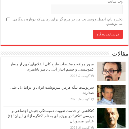
وب‌ سایت
ذخیره نام، ایمیل و وبسایت من در مرورگر برای زمانی که دوباره دیدگاهی
می‌نویسم.
مقالات
مرور مولفه و مختصات طرح کلی انقلابهای کهن از منظر
کمونیستی و چشم انداز آتی! ـ ناصر بابامیری
آگوست 7, 2026
سرنوشت تنگه هرمز، سرنوشت ایران و ایرانیان! ـ علی
صدارت
آگوست 6, 2026
کنکاشی در خدمت تقویت همبستگی جنبش اجتماعی و
بررسی “نکثر” در پروژه ای به نام “کنگره آزادی ایران” (۶) ـ
عباس منصوران
آگوست 6, 2026