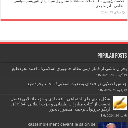
حکمت (ژوبین) ، ۲ ـ حملات مسلحانه: سناریوی سیاه یا آوانتوریسم سیاسی ـ
نظامی ـ آذر ماجدی
جولای 19, 2026
Popular Posts
بحران ناشی از قمار دینی نظام جمهوری اسلامی! ـ احمد بخردطبع
آگوست 24, 2025
2
جنبش اعتلایی در فقدان وضعیت انقلابی! ـ احمد بخردطبع
ژانویه 25, 2026
2
شکل بندی های اجتماعی ـ اقتصادی و حزب انقلابی (فصل
نخست از کتاب مبارزات طبقاتی و حزب انقلابی (1964)) ـ
آریگو چروتوا ـ ترجمه: منصور دیجور
می 26, 2024
1
Rassemblement devant le salon de