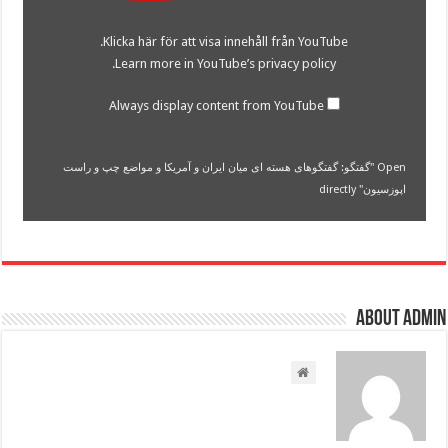
میان
ایران
Klicka här för att visa innehåll från YouTube.
و
آمریکا
.
Learn more in
YouTube’s privacy policy
و
مواضع
چپ
Always display content from YouTube
و
راست
اپوزسیون"
from
Open "گفتگو: گفتگوهای هسته ای میان ایران و آمریکا و مواضع چپ و راست
YouTube
اپوزسیون" directly
About admin