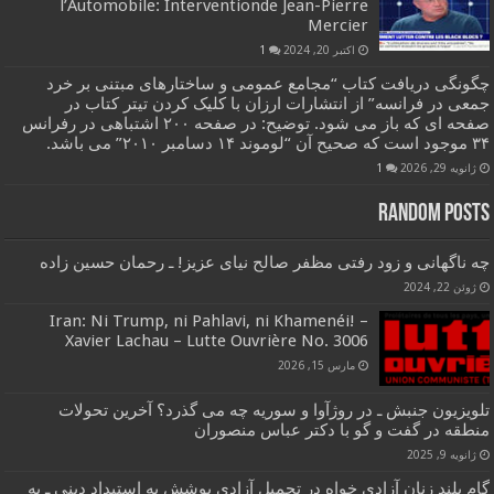
l’Automobile: Interventionde Jean-Pierre
Mercier
اکتبر 20, 2024
1
چگونگی دریافت کتاب “مجامع عمومی و ساختارهای مبتنی بر خرد
جمعی در فرانسه” از انتشارات ارزان با کلیک کردن تیتر کتاب در
صفحه ای که باز می شود. توضیح: در صفحه ۲۰۰ اشتباهی در رفرانس
۳۴ موجود است که صحیح آن “لوموند ۱۴ دسامبر ۲۰۱۰” می باشد.
ژانویه 29, 2026
1
Random Posts
چه ناگهانی و زود رفتی مظفر صالح نیای عزیز! ـ رحمان حسین زاده
ژوئن 22, 2024
Iran: Ni Trump, ni Pahlavi, ni Khamenéi! –
Xavier Lachau – Lutte Ouvrière No. 3006
مارس 15, 2026
تلویزیون جنبش ـ در روژآوا و سوریه چه می گذرد؟ آخرین تحولات
منطقه در گفت و گو با دکتر عباس منصوران
ژانویه 9, 2025
گام بلند زنان آزادی خواه در تحمیل آزادی پوشش به استبداد دینی ـ به