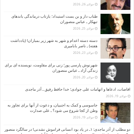
جولای 26, 2026
طناب دار و بن بست استبداد؛ بازتاب درماندگی باندهای
تبهکار ـ عباس منصوران
جولای 25, 2026
دسته دسته اعدام و شهر به شهر زیر بمباران! (یادداشت
هفته) ـ ناصر بابامیری
جولای 23, 2026
شهرنوش پارسی پور؛ زنی برای مقاومت، نویسنده ای برای
زندگی آزاد ـ عباس منصوران
جولای 20, 2026
افاضات، ادعاها و اتهامات علی جوادی؛ خدا حافظ رفیق ـ آذر ماجدی
جولای 19, 2026
جاسوسی و کمک به اجنبیان، و دعوت از آنها برای تجاوز به
وطن از کجا شروع می شود؟ ـ علی صدارت
جولای 19, 2026
دو مطلب از آذر ماجدی: ۱ـ در یاد بود انسانی فراموش نشدنی! در سالگرد منصور