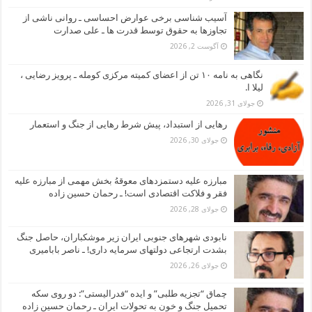
آسیب شناسی برخی عوارض احساسی ـ روانی ناشی از
تجاوزها به حقوق توسط قدرت ها ـ علی صدارت
آگوست 2, 2026
نگاهی به نامه ۱۰ تن از اعضای کمیته مرکزی کومله ـ پرویز رضایی ،
لیلا ا.
جولای 31, 2026
رهایی از استبداد، پیش شرط رهایی از جنگ و استعمار
جولای 30, 2026
مبارزه علیه دستمزدهای معوقهُ بخش مهمی از مبارزه علیه
فقر و فلاکت اقتصادی است! ـ رحمان حسین زاده
جولای 28, 2026
نابودی شهرهای جنوبی ایران زیر موشکباران، حاصل جنگ
بشدت ارتجاعی دولتهای سرمایه داری! ـ ناصر بابامیری
جولای 26, 2026
چماق “تجزیه طلبی” و ایده “فدرالیستی”: دو روی سکه
تحمیل جنگ و خون به تحولات ایران ـ رحمان حسین زاده