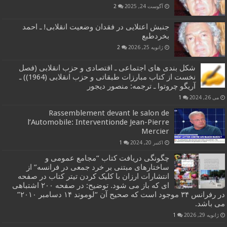
آگوست 24, 2025
2
جنبش اعتلایی در فقدان وضعیت انقلابی! ـ احمد
بخردطبع
ژانویه 25, 2026
2
شکل بندی های اجتماعی ـ اقتصادی و حزب انقلابی (فصل
نخست از کتاب مبارزات طبقاتی و حزب انقلابی (1964)) ـ
آریگو چروتوا ـ ترجمه: منصور دیجور
می 26, 2024
1
Rassemblement devant le salon de
l’Automobile: Interventionde Jean-Pierre
Mercier
اکتبر 20, 2024
1
چگونگی دریافت کتاب “مجامع عمومی و
ساختارهای مبتنی بر خرد جمعی در فرانسه” از
انتشارات ارزان با کلیک کردن تیتر کتاب در صفحه
ای که باز می شود. توضیح: در صفحه ۲۰۰ اشتباهی
در رفرانس ۳۴ موجود است که صحیح آن “لوموند ۱۴ دسامبر ۲۰۱۰”
می باشد.
ژانویه 29, 2026
1