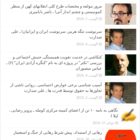
مرور مولفه و مختصات طرح کلی انقلابهای کهن از منظر
کمونیستی و چشم انداز آتی! ـ ناصر بابامیری
آگوست 7, 2026
سرنوشت تنگه هرمز، سرنوشت ایران و ایرانیان! ـ علی
صدارت
آگوست 6, 2026
کنکاشی در خدمت تقویت همبستگی جنبش اجتماعی و
بررسی “نکثر” در پروژه ای به نام “کنگره آزادی ایران” (۶) ـ
عباس منصوران
آگوست 6, 2026
آسیب شناسی برخی عوارض احساسی ـ روانی ناشی از
تجاوزها به حقوق توسط قدرت ها ـ علی صدارت
آگوست 2, 2026
نگاهی به نامه ۱۰ تن از اعضای کمیته مرکزی کومله ـ پرویز رضایی ،
لیلا ا.
جولای 31, 2026
رهایی از استبداد، پیش شرط رهایی از جنگ و استعمار
جولای 30, 2026