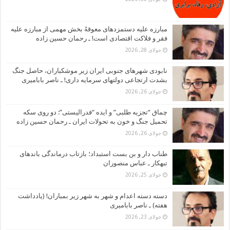
مبارزه علیه دستمزدهای معوقهُ بخش مهمی از مبارزه علیه
فقر و فلاکت اقتصادی است! ـ رحمان حسین زاده
جولای 28, 2026
نابودی شهرهای جنوبی ایران زیر موشکباران، حاصل جنگ
بشدت ارتجاعی دولتهای سرمایه داری! ـ ناصر بابامیری
جولای 26, 2026
چماق “تجزیه طلبی” و ایده “فدرالیستی”: دو روی سکه
تحمیل جنگ و خون به تحولات ایران ـ رحمان حسین زاده
جولای 26, 2026
طناب دار و بن بست استبداد؛ بازتاب درماندگی باندهای
تبهکار ـ عباس منصوران
جولای 25, 2026
دسته دسته اعدام و شهر به شهر زیر بمباران! (یادداشت
هفته) ـ ناصر بابامیری
جولای 23, 2026