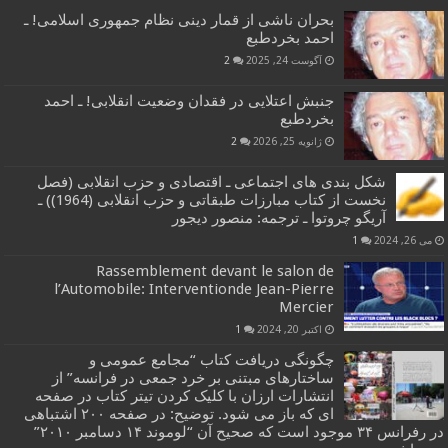
بحران ناشی از قمار دینی نظام جمهوری اسلامی! ـ
احمد بخردطبع
آگوست 24, 2025
2
جنبش اعتلایی در فقدان وضعیت انقلابی! ـ احمد
بخردطبع
ژانویه 25, 2026
2
شکل بندی های اجتماعی ـ اقتصادی و حزب انقلابی (فصل
نخست از کتاب مبارزات طبقاتی و حزب انقلابی (1964)) ـ
آریگو چروتوا ـ ترجمه: منصور دیجور
می 26, 2024
1
Rassemblement devant le salon de
l’Automobile: Interventionde Jean-Pierre
Mercier
اکتبر 20, 2024
1
چگونگی دریافت کتاب “مجامع عمومی و
ساختارهای مبتنی بر خرد جمعی در فرانسه” از
انتشارات ارزان با کلیک کردن تیتر کتاب در صفحه
ای که باز می شود. توضیح: در صفحه ۲۰۰ اشتباهی
در رفرانس ۳۴ موجود است که صحیح آن “لوموند ۱۴ دسامبر ۲۰۱۰”