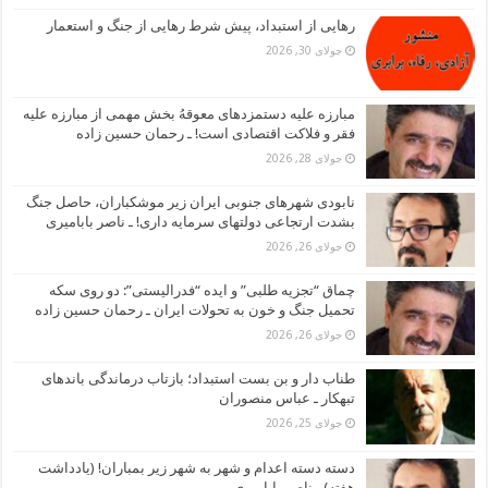
رهایی از استبداد، پیش شرط رهایی از جنگ و استعمار
جولای 30, 2026
مبارزه علیه دستمزدهای معوقهُ بخش مهمی از مبارزه علیه
فقر و فلاکت اقتصادی است! ـ رحمان حسین زاده
جولای 28, 2026
نابودی شهرهای جنوبی ایران زیر موشکباران، حاصل جنگ
بشدت ارتجاعی دولتهای سرمایه داری! ـ ناصر بابامیری
جولای 26, 2026
چماق “تجزیه طلبی” و ایده “فدرالیستی”: دو روی سکه
تحمیل جنگ و خون به تحولات ایران ـ رحمان حسین زاده
جولای 26, 2026
طناب دار و بن بست استبداد؛ بازتاب درماندگی باندهای
تبهکار ـ عباس منصوران
جولای 25, 2026
دسته دسته اعدام و شهر به شهر زیر بمباران! (یادداشت
هفته) ـ ناصر بابامیری