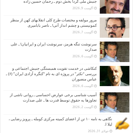
جنبش ملی کرد! بخش دوم ـ رحمان حسین زاده
آگوست 9, 2026
مرور مولفه و مختصات طرح کلی انقلابهای کهن از منظر
کمونیستی و چشم انداز آتی! ـ ناصر بابامیری
آگوست 7, 2026
سرنوشت تنگه هرمز، سرنوشت ایران و ایرانیان! ـ علی
صدارت
آگوست 6, 2026
کنکاشی در خدمت تقویت همبستگی جنبش اجتماعی و
بررسی “نکثر” در پروژه ای به نام “کنگره آزادی ایران” (۶) ـ
عباس منصوران
آگوست 6, 2026
آسیب شناسی برخی عوارض احساسی ـ روانی ناشی از
تجاوزها به حقوق توسط قدرت ها ـ علی صدارت
آگوست 2, 2026
نگاهی به نامه ۱۰ تن از اعضای کمیته مرکزی کومله ـ پرویز رضایی ،
لیلا ا.
جولای 31, 2026