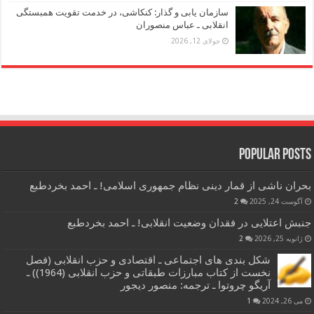
سازمان یابی و گذار: کنکاشی، در خدمت تقویت همبستگی
انقلابی ـ عباس منصوران
جولای 12, 2026
Popular Posts
بحران ناشی از قمار دینی نظام جمهوری اسلامی! ـ احمد بخردطبع
آگوست 24, 2025
2
جنبش اعتلایی در فقدان وضعیت انقلابی! ـ احمد بخردطبع
ژانویه 25, 2026
2
شکل بندی های اجتماعی ـ اقتصادی و حزب انقلابی (فصل
نخست از کتاب مبارزات طبقاتی و حزب انقلابی (1964)) ـ
آریگو چروتوا ـ ترجمه: منصور دیجور
می 26, 2024
1