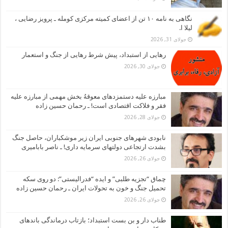
نگاهی به نامه ۱۰ تن از اعضای کمیته مرکزی کومله ـ پرویز رضایی ،
لیلا ا.
جولای 31, 2026
رهایی از استبداد، پیش شرط رهایی از جنگ و استعمار
جولای 30, 2026
مبارزه علیه دستمزدهای معوقهُ بخش مهمی از مبارزه علیه
فقر و فلاکت اقتصادی است! ـ رحمان حسین زاده
جولای 28, 2026
نابودی شهرهای جنوبی ایران زیر موشکباران، حاصل جنگ
بشدت ارتجاعی دولتهای سرمایه داری! ـ ناصر بابامیری
جولای 26, 2026
چماق “تجزیه طلبی” و ایده “فدرالیستی”: دو روی سکه
تحمیل جنگ و خون به تحولات ایران ـ رحمان حسین زاده
جولای 26, 2026
طناب دار و بن بست استبداد؛ بازتاب درماندگی باندهای