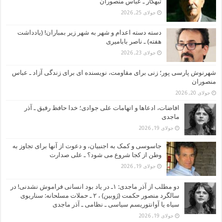
تبهکار ـ عباس منصوران
جولای 25, 2026
دسته دسته اعدام و شهر به شهر زیر بمباران! (یادداشت
هفته) ـ ناصر بابامیری
جولای 23, 2026
شهرنوش پارسی پور؛ زنی برای مقاومت، نویسنده ای برای زندگی آزاد ـ عباس
منصوران
جولای 20, 2026
افاضات، ادعاها و اتهامات علی جوادی؛ خدا حافظ رفیق ـ آذر
ماجدی
جولای 19, 2026
جاسوسی و کمک به اجنبیان، و دعوت از آنها برای تجاوز به
وطن از کجا شروع می شود؟ ـ علی صدارت
جولای 19, 2026
دو مطلب از آذر ماجدی: ۱ـ در یاد بود انسانی فراموش نشدنی! در
سالگرد منصور حکمت (ژوبین) ، ۲ ـ حملات مسلحانه: سناریوی
سیاه یا آوانتوریسم سیاسی ـ نظامی ـ آذر ماجدی
جولای 19, 2026