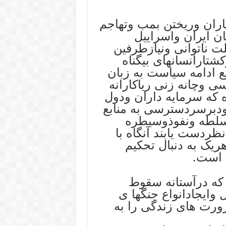
 وموشک باران وریختن بمب وتهاجم
ن ایران واسراییل
 ناتوانی ونیازطرفین
شتارانسانهای بیگناه
 ادامه سیاست به زبان
 وچانه زنی ریاکارانه
 که سرمایه داران ودول
ودبرسردسترسی به منابع
 سلطه ونفوذوسیطره
نظردست یابند آنگاه با
هریک به دنبال تحکیم
 است.
که درآستانه سقوط
 وایجادانواع جنگها ی
ضرورت های زندگی را به