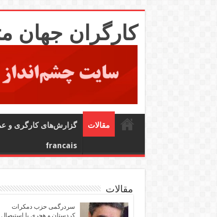
کارگران جهان م
مقالات
گزارش‌های کارگری و ع
francais
مقالات
سردرگمی حزب دمکرات
کردستان و هجری یا استیصال