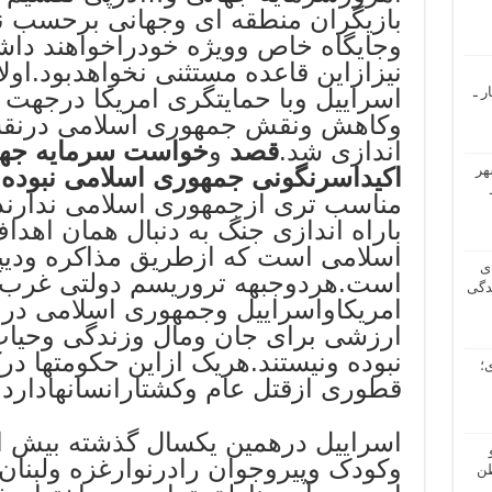
بازیگران منطقه ای وجهانی برحسب ن
وجایگاه خاص وویژه خودراخواهند دا
نیزازاین قاعده مستثنی نخواهدبود.اول
ر ـ
اسراییل وبا حمایتگری امریکا درجهت 
وکاهش ونقش جمهوری اسلامی درنقشه
اندازی شد.
قصد
و
خواست سرمایه جهان
هر
اکیداسرنگونی جمهوری اسلامی نبوده
مناسب تری ازجمهوری اسلامی ندارند
باراه اندازی جنگ به دنبال همان اهدا
اسلامی است که ازطریق مذاکره ودیپ
ی
است.هردوجبهه تروریسم دولتی غرب
دگی
امریکاواسراییل وجمهوری اسلامی درا
ارزشی برای جان ومال وزندگی وحیات 
نبوده ونیستند.هریک ازاین حکومتها در
؛
قطوری ازقتل عام وکشتارانسانهادارد.
وکودک وپیروجوان رادرنوارغزه ولبنا
طن