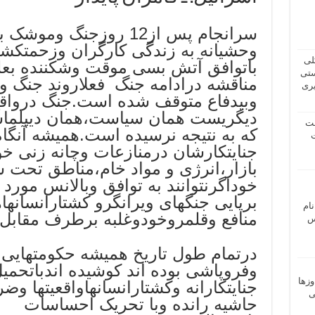
سرانجام پس از12 روزجنگ
وحشیانه به زندگی کارگران وزحمتکشا
لی
باتوافق آتش بسی موقت وشکننده بعلت
ستی
مناقشه درادامه جنگ فعلاروند جنگ وک
یری
وبیدفاع متوقف شده است.جنگ درواقع
دیگریست همان سیاست،همان دیپلماسی
شت
که به نتیجه نرسیده است.همیشه آنگاه
ت
جنایتکارشان درمنازعات وچانه زنی خ
بازار،انرژی و مواد خام،مناطق تحت
خوداگرنتوانند به توافق وبالانس مورد 
برپایی جنگهای ویرانگرو کشتارانسانها
نام
منافع وقلمروخودوغلبه برطرف مقابل
 ـ عباس
درتمام طول تاریخ همیشه حکومتهایی 
وفروپاشی بوده اند کوشیده اندباتحمیل
وزها
جنایتکارانه وکشتارانسانهاواقعیتها و
ی
حاشیه رانده وبا تحریک احساسات