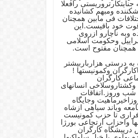
جنایتکارتروریستی رافعلا
کننده ومبهم کشانیده
لافات فی مابین همچنان
قوت خود باقیست.این
وبه ناچارو ازروی
سراییل وحکومت اسلامی
 همچنان مفتوح است.
به درستی هزارباربیشتر
کارگران وکمونیستها !
ماعی کارگران
وکشتاروسلاخی انسانهای
 شب وروز.اتفاقات
زاخیرماهیت وجایگاه
معه وباند سیاهی ازشاه
فراری تا حزب کمونیست
لها واحزاب ارتجاعی بورژا
 درپیشگاه کارگران
 پهلوی با خیل ساواکیها