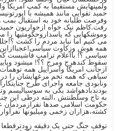
ولمپنهایش مستقیما به کمپ امریکا وا
حمید تقوایی مانند همیشه با اپورتونی
وفرصت طلبانه خود به استقبال بمب ه
رفت.کاظم نیک خواه ازحواریون حمید 
وموشکهایی که پاسداروحکومتیها را 
می کنیم اما نباید مردم را کشت ؟!جلل
همه هوش وزکاوت سیاسی!عجباازاین 
سیاسی ؟! بااعلام ترامپ فاشیست که
سقوط کندهرج ومرج ؟؟! میشود وپایی
ازجانب امریکا واسراییل همه توهمات 
سیاهی که همه تخم مرغهایشان را درس
ونابودی جامعه واجرای طرح جنایتکاران
بودندبادهواشد یکی به سوسیالیسم و
به تاج وسلطنتش ،البته درطی این چند
حکومت اسلامی صدها نفرازمردمان عا
کشته،هزاران زخمی ومیلیونها نفرآوار
توقف جنگ حتی یک دقیقه زودترقطعا 