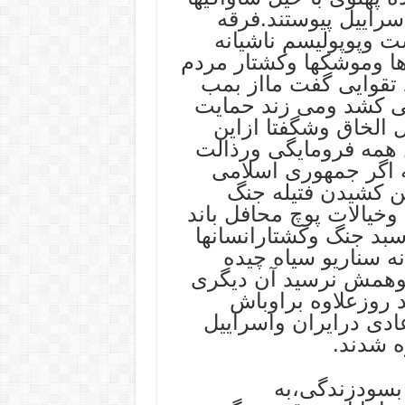
سراییل پیوستند.فرقه
ست وپوپولیسم ناشیانه
ا وموشکها وکشتار مردم
تقوایی گفت مااز بمب
می کشد ومی زند حمایت
 الخاق وشگفتا ازاین
همه فرومایگی ورذالت
 اگر جمهوری اسلامی
ن کشیدن فتیله جنگ
وخیالات پوچ محافل باند
بد جنگ وکشتارانسانها
ه سناریو سیاه چیده
توهمش نرسید آن دیگری
 روزعلاوه براوباش
دی درایران واسراییل
ه شدند.
بسودزندگی،به