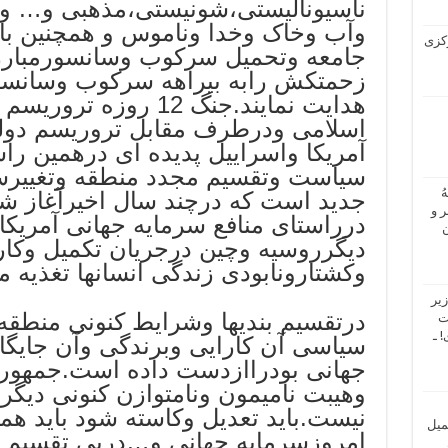
ناسیونالیستی،شونیستی،مذهبی و… و
وآب وخاک وخدا وناموس و همچنین بام
 مرکزی
جامعه وتحمیل سرکوب وسانسورمبارز
زحمتکش رابه بیراهه سرکوب وسانس
هدایت نمایند.جنگ 12 ر
اسلامی ودرطرف مقابل تروریسم دولت
آمریکا واسراییل پدیده ای درهمین را
سیاست وتقسیم مجدد منطقه وتغییرسی
ُ
جدید است که درچند سال اخیرآغاز شد
 و
درراستای منافع سرمایه جهانی آمریکا
ن
دیگرروسیه وچین درجریان تکمیل وک
وکشتارونابودی زندگی انسانها تغذیه م
یر
درتقسیم بندیها وشرایط کنونی منطقه
ت
 ـ
سیاسی آن کارایی وبرندگی وآن جایگاه
جهانی بودراازدست داده است.جمهوری
وهیبت نامیمون ونامتوازن کنونی دیگر
نیست.باید تعدیل وکاسته شود باید هم
میل
امروزسرمایه جهانی و…درپی تقسیم و