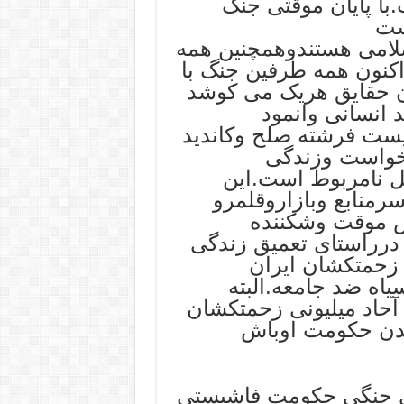
با پایان موقتی جنگ
ست
سلامی هستندوهمچنین همه
اکنون همه طرفین جنگ با
دن حقایق هریک می کوشد
 انسانی وانمود
یست فرشته صلح وکاندید
 خواست وزندگی
ل نامربوط است.این
منابع وبازاروقلمرو
 موقت وشکننده
درراستای تعمیق زندگی
 زحمتکشان ایران
اه ضد جامعه.البته
حاد میلیونی زحمتکشان
یدن حکومت اوباش
ای جنگی حکومت فاشیستی