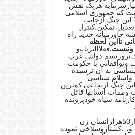
یازسرمایه هریک نقش
شت که جمهوری اسلامی
ا این جنگ ازجانب
تعدیل،تمکین،کنترل
 خاورمیانه جدید راه
ی تااین لحظه
 ونیست
.فعلاآلترناتیو
.تروریسم دولتی غرب
ف وتوافقاتی با حکومت
لماسی به آن نرسیده
 واسلام سیاسی
ین جنگ ارتجاعی کمترین
وممات انسانها قائل
کارنامه سیاه خودپرونده
اسراییل درهمین یکسال گذشته بیش از50هزارانسان زن
ن و…کشتاروسلاخی نموده