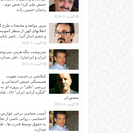
جنبش ملی کرد! بخش دوم ـ
رحمان حسین زاده
آگوست 9, 2026
مرور مولفه و مختصات طرح ک
انقلابهای کهن از منظر کمونی
و چشم انداز آتی! ـ ناصر بابام
آگوست 7, 2026
سرنوشت تنگه هرمز، سرنو
ایران و ایرانیان! ـ علی صدار
آگوست 6, 2026
کنکاشی در خدمت تقویت
همبستگی جنبش اجتماعی و
بررسی “نکثر” در پروژه ای به 
“کنگره آزادی ایران” (۶)
منصوران
آگوست 6, 2026
آسیب شناسی برخی عوارض
احساسی ـ روانی ناشی از تجا
به حقوق توسط قدرت ها ـ عل
صدارت