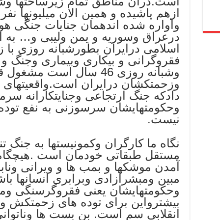
است.درآن مناطق تمام زیرساختها وش
ازهم پاشیده و همین الان میلیونها نفر
وآواره شده اندهمان جنایات جنگی هول
درعراق وسوریه و یمن ولیبی و… به
اسلامی درایران بطورشبانه روزی با ز
فقروگرانی و بیکاری وبیماری وجنگ 
وشبانه روزی 46 سال است م
وزحمتکشان درایران است.واقعیتهای چ
دادکه جنگ ارتجاعی وجنایتکارانه سرما
وحکومتهایشان سرسوزنی به نفع تود
نیست.
نگاه ما کارگران وکمونیستها به جنگ 
مستقل طبقاتی خودمان است .هیچگاه
آمدن موشکها و بمب ها و ویرانی وناب
مبین ومبشرآزادی وبرابری انسانها با
وحکومتهایشان یعنی فقروگرسنگی وم
بیشترواین برای توده های زحمتکش و 
انقلابی سم است. بن بست ها وناتوان