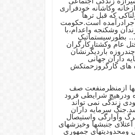
یرازه زندگی اجتماعی
ازخانه وکاشانه خودفراری
ناکی که قبل ترها
 اجرادرآمده است.حکومت
ندان وشکنجه واعدام،با
و… بطورسیستماتیک
شغول قتل عام وکشتارکارگران
ندروزه باردیگرنشان
یه داران جهانی
ه های کارگروزحمتکش
تنها ازمنظرمنفعت صف
 ودرهیچ شرایطی فرود
ودی زندگی نمی تواند
شد.جنگ سرمایه داران
رگ وآوارگی واستیصال
اعتلای جنبشها وخیزشهای
ی ومحدودیتهای جمهوری