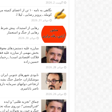
آگوست 2, 2026
نگاهی به نامه ۱۰ تن از اعضای کمیته
کومله ـ پرویز رضایی ، لیلا ا.
جولای 31, 2026
رهایی از استبداد، پیش شرط
رهایی از جنگ و استعمار
جولای 30, 2026
مبارزه علیه دستمزدهای معوقه
بخش مهمی از مبارزه علیه فقر
فلاکت اقتصادی است! ـ رحما
حسین زاده
جولای 28, 2026
نابودی شهرهای جنوبی ایران ز
موشکباران، حاصل جنگ بشد
ارتجاعی دولتهای سرمایه داری!
ناصر بابامیری
جولای 26, 2026
چماق “تجزیه طلبی” و ایده
“فدرالیستی”: دو روی سکه تح
جنگ و خون به تحولات ایران ـ