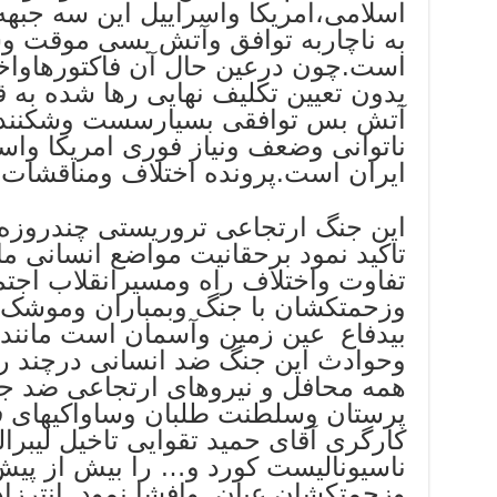
اسلامی،امریکا واسراییل این سه جبهه 
به ناچاربه توافق وآتش بسی موقت وش
است.چون درعین حال آن فاکتورهاواخت
بدون تعیین تکلیف نهایی رها شده به 
آتش بس توافقی بسیارسست وشکننده 
ناتوانی وضعف ونیاز فوری امریکا وا
ایران است.پرونده اختلاف ومناقشات
این جنگ ارتجاعی تروریستی چندروزه 
تاکید نمود برحقانیت مواضع انسانی ما
تفاوت واختلاف راه ومسیرانقلاب اجت
وزحمتکشان با جنگ وبمباران وموشک 
بیدفاع عین زمین وآسمان است مانند
وحوادث این جنگ ضد انسانی درچند رو
همه محافل و نیروهای ارتجاعی ضد جا
پرستان وسلطنت طلبان وساواکیهای 
کارگری آقای حمید تقوایی تاخیل لیبرا
ناسیونالیست کورد و… را بیش از پیش
وزحمتکشان عیان وافشا نمود. انترزاده