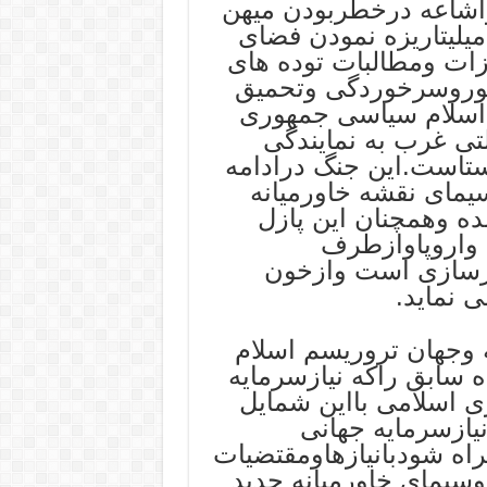
اشاعه درخطربودن میهن
یلیتاریزه نمودن فضای
ات ومطالبات توده های
وروسرخوردگی وتحمیق
وزه تروریسم اسلام سیاسی جمهوری
ی غرب به نمایندگی
ستاست.این جنگ درادامه
مای نقشه خاورمیانه
ه وهمچنان این پازل
 واروپاوازطرف
ارسازی است وازخون
ی نماید.
 وجهان تروریسم اسلام
 سابق راکه نیازسرمایه
 اسلامی بااین شمایل
نیازسرمایه جهانی
راه شودبانیازهاومقتضیات
سیمای خاورمیانه جدید