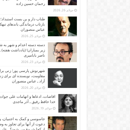
رحمان حسین زاده
جولای 26, 2026
طناب دار و بن بست استبداد؛
بازتاب درماندگی باندهای تبهکا
عباس منصوران
جولای 25, 2026
دسته دسته اعدام و شهر به ش
زیر بمباران! (یادداشت هفته) ـ
ناصر بابامیری
جولای 23, 2026
شهرنوش پارسی پور؛ زنی برا
مقاومت، نویسنده ای برای زن
آزاد ـ عباس منصوران
جولای 20, 2026
افاضات، ادعاها و اتهامات علی جوادی
خدا حافظ رفیق ـ آذر ماجدی
جولای 19, 2026
جاسوسی و کمک به اجنبیان، و
دعوت از آنها برای تجاوز به و
از کجا شروع می شود؟ ـ علی