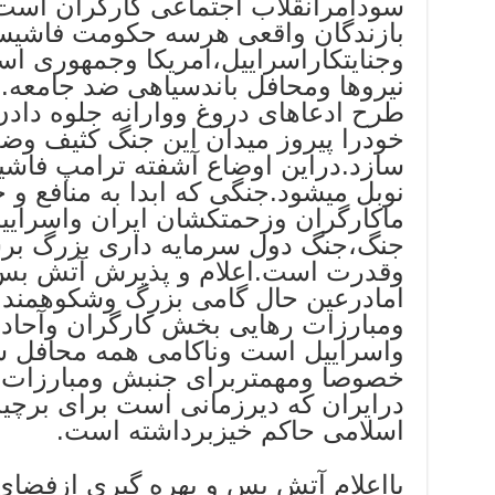
سودامرانقلاب اجتماعی کارگران است.
بازندگان واقعی هرسه حکومت فاشی
وجنایتکاراسراییل،امریکا وجمهوری ا
نیروها ومحافل باندسیاهی ضد جامعه.
طرح ادعاهای دروغ ووارانه جلوه دا
خودرا پیروز میدان این جنگ کثیف وضد
سازد.دراین اوضاع آشفته ترامپ فاش
نوبل میشود.جنگی که ابدا به منافع و
ماکارگران وزحمتکشان ایران واسرایی
جنگ،جنگ دول سرمایه داری بزرگ برسر
وقدرت است.اعلام و پذیرش آتش بس
امادرعین حال گامی بزرگ وشکوهمند 
ومبارزات رهایی بخش کارگران وآحاد
واسراییل است وناکامی همه محافل سی
خصوصا ومهمتربرای جنبش ومبارزات آ
درایران که دیرزمانی است برای برچ
اسلامی حاکم خیزبرداشته است.
بااعلام آتش بس و بهره گیری ازفض