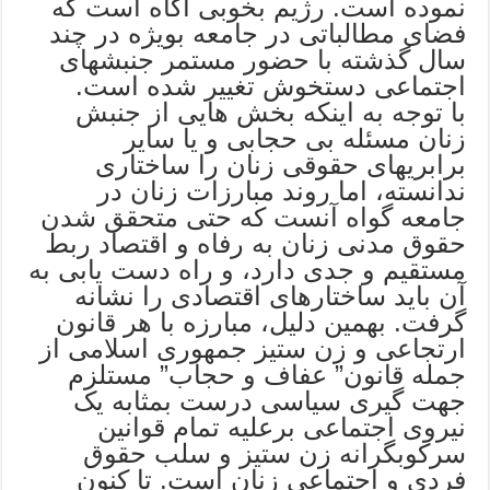
نموده است. رژیم بخوبی آگاه است که
فضای مطالباتی در جامعه بویژه در چند
سال گذشته با حضور مستمر جنبشهای
اجتماعی دستخوش تغییر شده است.
با توجه به اینکه بخش هایی از جنبش
زنان مسئله بی حجابی و یا سایر
برابریهای حقوقی زنان را ساختاری
ندانسته، اما روند مبارزات زنان در
جامعه گواه آنست که حتی متحقق شدن
حقوق مدنی زنان به رفاه و اقتصاد ربط
مستقیم و جدی دارد، و راه دست یابی به
آن باید ساختارهای اقتصادی را نشانه
گرفت. بهمین دلیل، مبارزه با هر قانون
ارتجاعی و زن ستیز جمهوری اسلامی از
جمله قانون” عفاف و حجاب” مستلزم
جهت گیری سیاسی درست بمثابه یک
نیروی اجتماعی برعلیه تمام قوانین
سرکوبگرانه زن ستیز و سلب حقوق
فردی و اجتماعی زنان است. تا کنون