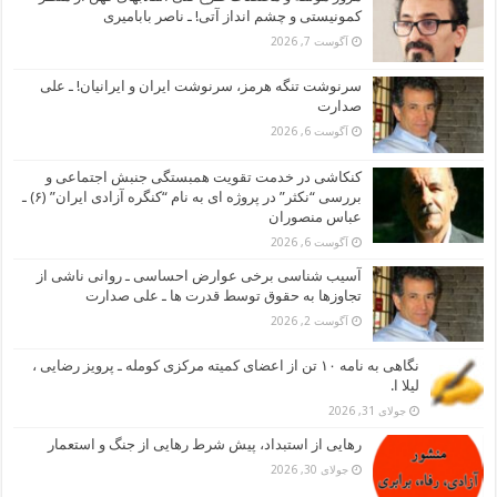
کمونیستی و چشم انداز آتی! ـ ناصر بابامیری
آگوست 7, 2026
سرنوشت تنگه هرمز، سرنوشت ایران و ایرانیان! ـ علی
صدارت
آگوست 6, 2026
کنکاشی در خدمت تقویت همبستگی جنبش اجتماعی و
بررسی “نکثر” در پروژه ای به نام “کنگره آزادی ایران” (۶) ـ
عباس منصوران
آگوست 6, 2026
آسیب شناسی برخی عوارض احساسی ـ روانی ناشی از
تجاوزها به حقوق توسط قدرت ها ـ علی صدارت
آگوست 2, 2026
نگاهی به نامه ۱۰ تن از اعضای کمیته مرکزی کومله ـ پرویز رضایی ،
لیلا ا.
جولای 31, 2026
رهایی از استبداد، پیش شرط رهایی از جنگ و استعمار
جولای 30, 2026