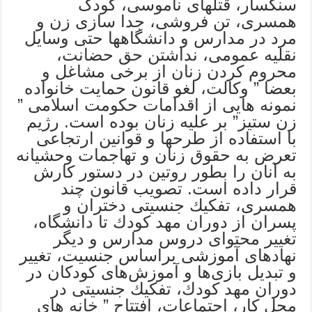
سنگسار، قتلهای ناموسی، کودک
همسری، تن فروشی، جدا سازی زن و
مرد در مدارس و دانشگاهها حتی وسایل
نقلیه عمومی، نداشتن حق حضانت،
محروم کردن زنان از برخی مشاغل و
بعضا ” وکالت، لغو قانون حمایت خانواده
نمونه هایی از اقدامات حکومت اسلامی ”
زن ستیز” بر علیه زنان بوده است. رژیم
با استفاده از طرحها و قوانین ارتجاعی
تعرض به حقوق زنان و تهاجمات وحشیانه
به آنان را بطور روتین در دستور کارش
قرار داده است. تصويب قانون چند
همسری، تفكيك جنسيتى دختران و
پسران از دوران مهد كودك تا دانشگاه،
تغيير محتواى دروس مدارس و ديگر
نهادهاى آموزشى براساس جنسيت، تغيير
و تبديل بازی‌ها و آموزش‌هاى كودكان در
دوران مهد كودك، تفكيك‌ جنسيتى در
محل كار، اجتماعات، افتتاح ” خانه های