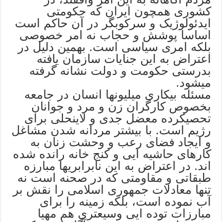
کشوری همچون ايران که حکومتی
ايدئولوژيک و سرکوبگر در آن حاکم است
اساسا پوشش و حجاب نه امر خصوصی
بلکه امری سياسی است. بهمین دلیل در
اعتراض به این جنایات سازمان یافته
بدرستی حکومت و دولت نشانه گرفته
میشود.
مسئله بیکاری میلیونها انسان در جامعه
بخصوص کارگران زن و مرد و جوانان
تحصیکرده معضل جدی و لاینحلی برای
رژیم است. با بیشتر مردانه شدن مشاغل
و ایجاد فضای رعب و وحشت زنان به
کارهای حاشیه ایی و کنج خانه رانده شده
اند. در اعتراض به این نابرابریها مبارزه
طبقاتی و مقاومتی که در صحنه است نه
تنها معادلات جمهوری اسلامی را نقش بر
آب نموده است، بلکه زمینه را برای
مبارزات توده ایی وسیعتری هم مهیا