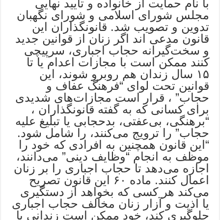
با نام حمایت از خانواده و تأیید نهایی
مجلس شورای اسلامی و شورای نگهبان
تدوین و تصویب شد. قانونگذاران این
قانون مدعی اند اگر زنان از قوانین جدید
و سخت‌گیرانه حجاب اجباری، سرپیچی
کنند ممکن است با مجازات اعدام یا تا
۱۵ سال زندان هم روبرو شوند، این
قوانین تحت لوای “فرهنگ عفاف و
حجاب” ، قرار است مجازات‌های شدیدی
برای کسانی که به گفته قانونگذاران ،
“برهنگی، بی‌عفتی، بدحجابی یا تبلیغ علیه
حجاب” را ترویج می‌کنند، را شامل شود.
“این قانون همچنین به افرادی که خود را
موظف به انجام “وظایف دینی” می‌دانند،
اجازه می‌دهد تا حجاب اجباری را بر زنان
اعمال کنند. ماده ۶۰ این قانون تصریح
می‌کند هر کسی که بخواهد از دستگیری
یا اذیت و آزار زنان مخالف حجاب اجباری
جلوگیری کند، خود ممکن است زندانی یا