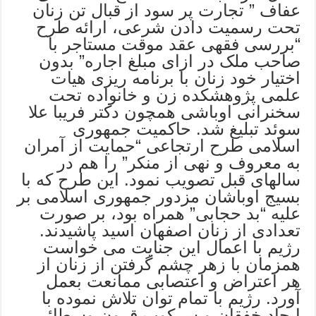
عفاف ” تجارت پر سود از قبال تن زنان
تحت رسمیت دادن شرعی، ارائه طرح
“بررسی فقهی عقد موقت مستاجر با
صاحب ملک در ازای مبلغ اجاره” بدون
اختیار خود زنان با برنامه ریزی هیات
علمی پژوهشکده زن و خانواده تحت
سخنرانی اوباشی همچون دکتر فریبا علا
سوئد تبلیغ شد. حاکمیت جمهوری
اسلامی طرح ارتجاعی “حمایت از آمران
به معروف و نهی از منکر” را هم در
سالهای قبل تصویب نمود. این طرح که با
بسیج اوباشان مزدور جمهوری اسلامی بر
علیه “بد حجابی” همراه بود، بر صورت
تعدادی از زنان اصفهان اسید پاشیدند.
رژیم با اعمال این جنایت می خواست
همزمان با زهر چشم گرفتن از زنان از
هر اعتراض و اعتصابی ممانعت بعمل
آورد. رژیم با تمام توان تلاش نموده با
ایجاد خفقان و سرکوب قرون وسطائی