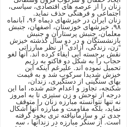
زنان را از عرصه های اقتصادی، سیاسی،
اجتماعی و فرهنگی حذف نماید.
زنان ایران در خیزشهای دیماه ۹۶، آبانماه
۹۸، خیزشهای خوزستان، اصفهان، جنبش
معلمان، جنبش پرستاران و جنبش
بازنشستگان و در دو سال گذشته خیزش
“زن، زندگی، آزادی” از نظر مبارزاتی
نقش برجسته ایی ایفاء کرده اند. آنها لغو
حجاب را به شکل دو فاکتو به رژیم
تحمیل نموده اند. علیرغم اینکه این
خیزش شدیدا سرکوب شد و به قیمت
بهای سنگینی از دستگیری، زندان،
شکنجه، تجاوز و اعدام ختم شده، اما این
درجه از توحش و زن ستیزی تا به امروز
نه تنها نتوانسته مبارزه زنان را متوقف
نماید، بلکه مقاومت و مبارزه آنها اشکال
جدی تر و سازمانیافته تری بخود گرفته
است. از سنگر مبارزه در زندانها ، سه