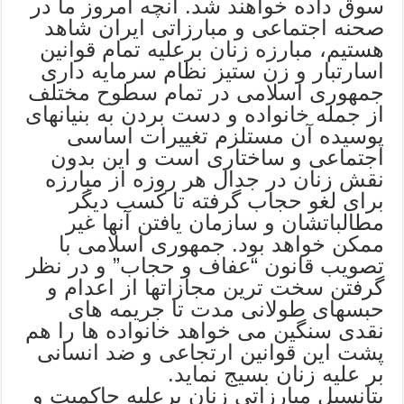
سوق داده خواهند شد. آنچه امروز ما در
صحنه اجتماعی و مبارزاتی ایران شاهد
هستیم، مبارزه زنان برعلیه تمام قوانین
اسارتبار و زن ستیز نظام سرمایه داری
جمهوری اسلامی در تمام سطوح مختلف
از جمله خانواده و دست بردن به بنیانهای
پوسیده آن مستلزم تغییرات اساسی
اجتماعی و ساختاری است و این بدون
نقش زنان در جدال هر روزه از مبارزه
برای لغو حجاب گرفته تا کسب دیگر
مطالباتشان و سازمان یافتن آنها غیر
ممکن خواهد بود. جمهوری اسلامی با
تصویب قانون “عفاف و حجاب” و در نظر
گرفتن سخت ترین مجازاتها از اعدام و
حبسهای طولانی مدت تا جریمه های
نقدی سنگین می خواهد خانواده ها را هم
پشت این قوانین ارتجاعی و ضد انسانی
بر علیه زنان بسیج نماید.
پتانسیل مبارزاتی زنان برعلیه حاکمیت و