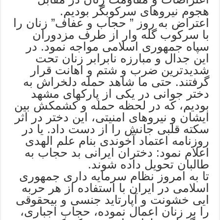
هجوم نیروهای سرکوبگر بودیم.
اعتراض به روز ” حجاب و عفاف” زنان را
با سرکوب گله وار از طرف مزدوران
سپاه جمهوری اسلامی مواجه نمود. در
این جدال و مبارزه نابرابر زنان تحت
شدیدترین ضرب و شتم و اهانت قرار
گرفتند. حتی ما شاهد حمله دلخراش به
دختر جوانی در یکی از پارکهای مشهد
بودیم، که در لحظه حمله و کشمکش بین
ایشان و نیروهای امنیتی، این دختر در اثر
سکته قلبی جانش را از دست داد. یا در
روزنامه اعتماد آخوندی بنام علم الهدی
اعلام نمود: دختران ایرانی بد حجاب به
طالبان تحویل داده شوند.
تا به امروز نظام سرمایه داری جمهوری
اسلامی در ایران با استفاده از هر حربه
ایی خشونت و آپارتاید جنسی و بیحقوقی
را بر زنان اعمال نموده، حجاب اجباری،