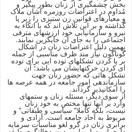
بخش چشمگیری از زنان بطور پیگیر و
مُداوم در اعتراضات روزمره اشان ملاک
و معیارهای قوانین زن ستیزی را زیر پا
گذاشته و بر این تلاش اند که با اتکاء به
نیرو و سازمانیابی خود ارزشهای مترقی
اجتماعی را به جای آن جایگزین نمایند.
بهمین دلیل اعتراضات زنان در اشکال
گوناگون نیاز مند ظرف مناسبی از جمله
بر پا کردن تشکلهای توده ایی برای توده
ای کردن حرکتهایشان می باشد؛ آن
تشکل هائی که حضور زنان جهت
سازماندهی امور جامعه در همه عرصه ها
را امکانپذیر گرداند.
از سوی دیگر، مسئله زنان و ستمهای
وارد بر آنها تنها مختص به خود زنان
نیست، بلکه کاملا” سیاسی و طبقاتی” و
مربوط به آحاد جامعه است. آزادی و
برابری زنان در گرو لغو مناسبات سرمایه
داری است این امر بدون دخالتگری طبقه