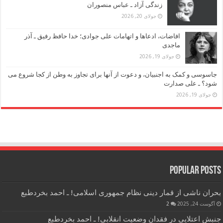
زندگی آزاد ـ عباس منصوران
جولای 20, 2026
افاضات، ادعاها و اتهامات علی جوادی؛ خدا حافظ رفیق ـ آذر
ماجدی
جولای 19, 2026
جاسوسی و کمک به اجنبیان، و دعوت از آنها برای تجاوز به وطن از کجا شروع می
شود؟ ـ علی صدارت
جولای 19, 2026
Popular Posts
بحران ناشی از قمار دینی نظام جمهوری اسلامی! ـ احمد بخردطبع
آگوست 24, 2025
2
جنبش اعتلایی در فقدان وضعیت انقلابی! ـ احمد بخردطبع