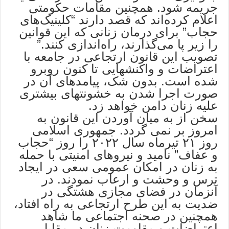
جریمه شود. همچنین مقامات حکومتی
اعلام کرده‌اند که قصد دارند “کلینیک‌های
حجاب” برای درمان زنانی که این قوانین
را زیر پا می‌گذارند، راه‌اندازی کنند.”
تصویب این قانون ارتجاعی در جامعه با
اعتراضات و واکنشهایی تا کنون روبرو
شده است. بدون شک، پیامدهای آن در
صورت اجرا شدن به خشونتهای بیشتری
علیه زنان دامن خواهد زد.
سخن از به میان آوردن این قانون به
امروز بر نمی گردد. جمهوری اسلامی
روز ۲۱ تیرماه سال ۲۰۲۲ را روز “حجاب
و عفاف” نامید و نیروهای امنیتی با حمله
به زنان در امکان عمومی سعی در ایجاد
ترس و وحشت و ارعاب نمودند. در
آنزمان در فضای مجازی هشتگی در
ضدیت به این طرح ارتجاعی به راه افتاد،
همچنین در صحنه اجتماعی ما شاهد
اعتراضات و مقاومت زنان در مقابل