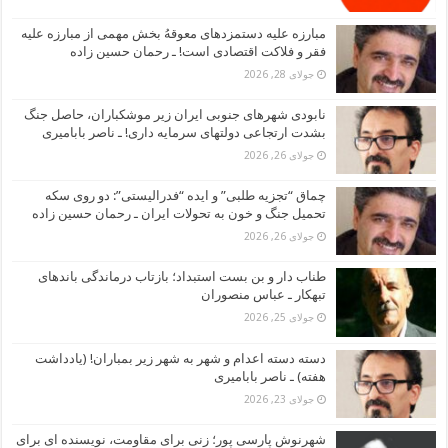
مبارزه علیه دستمزدهای معوقهُ بخش مهمی از مبارزه علیه
فقر و فلاکت اقتصادی است! ـ رحمان حسین زاده
جولای 28, 2026
نابودی شهرهای جنوبی ایران زیر موشکباران، حاصل جنگ
بشدت ارتجاعی دولتهای سرمایه داری! ـ ناصر بابامیری
جولای 26, 2026
چماق “تجزیه طلبی” و ایده “فدرالیستی”: دو روی سکه
تحمیل جنگ و خون به تحولات ایران ـ رحمان حسین زاده
جولای 26, 2026
طناب دار و بن بست استبداد؛ بازتاب درماندگی باندهای
تبهکار ـ عباس منصوران
جولای 25, 2026
دسته دسته اعدام و شهر به شهر زیر بمباران! (یادداشت
هفته) ـ ناصر بابامیری
جولای 23, 2026
شهرنوش پارسی پور؛ زنی برای مقاومت، نویسنده ای برای