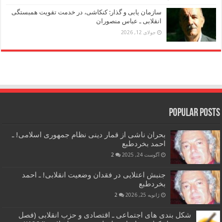
سازمان یابی و گذار: کنکاشی، در خدمت تقویت همبستگی
انقلابی ـ عباس منصوران
جولای 12, 2026
Popular Posts
بحران ناشی از قمار دینی نظام جمهوری اسلامی! ـ
احمد بخردطبع
آگوست 24, 2025
2
جنبش اعتلایی در فقدان وضعیت انقلابی! ـ احمد
بخردطبع
ژانویه 25, 2026
2
شکل بندی های اجتماعی ـ اقتصادی و حزب انقلابی (فصل