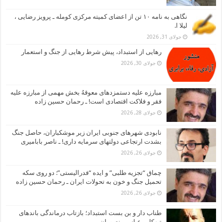
نگاهی به نامه ۱۰ تن از اعضای کمیته مرکزی کومله ـ پرویز رضایی ،
لیلا ا.
جولای 31, 2026
رهایی از استبداد، پیش شرط رهایی از جنگ و استعمار
جولای 30, 2026
مبارزه علیه دستمزدهای معوقهُ بخش مهمی از مبارزه علیه
فقر و فلاکت اقتصادی است! ـ رحمان حسین زاده
جولای 28, 2026
نابودی شهرهای جنوبی ایران زیر موشکباران، حاصل جنگ
بشدت ارتجاعی دولتهای سرمایه داری! ـ ناصر بابامیری
جولای 26, 2026
چماق “تجزیه طلبی” و ایده “فدرالیستی”: دو روی سکه
تحمیل جنگ و خون به تحولات ایران ـ رحمان حسین زاده
جولای 26, 2026
طناب دار و بن بست استبداد؛ بازتاب درماندگی باندهای
تبهکار ـ عباس منصوران