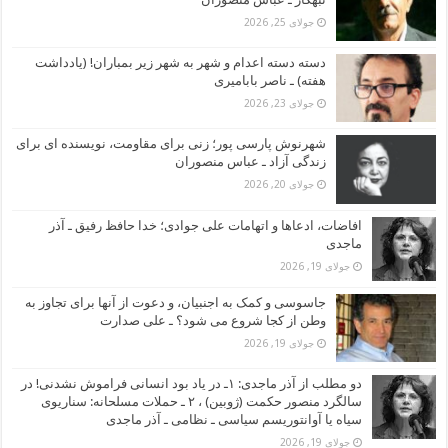
جولای 25, 2026
دسته دسته اعدام و شهر به شهر زیر بمباران! (یادداشت
هفته) ـ ناصر بابامیری
جولای 23, 2026
شهرنوش پارسی پور؛ زنی برای مقاومت، نویسنده ای برای
زندگی آزاد ـ عباس منصوران
جولای 20, 2026
افاضات، ادعاها و اتهامات علی جوادی؛ خدا حافظ رفیق ـ آذر
ماجدی
جولای 19, 2026
جاسوسی و کمک به اجنبیان، و دعوت از آنها برای تجاوز به
وطن از کجا شروع می شود؟ ـ علی صدارت
جولای 19, 2026
دو مطلب از آذر ماجدی: ۱ـ در یاد بود انسانی فراموش نشدنی! در
سالگرد منصور حکمت (ژوبین) ، ۲ ـ حملات مسلحانه: سناریوی
سیاه یا آوانتوریسم سیاسی ـ نظامی ـ آذر ماجدی
جولای 19, 2026