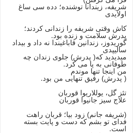
شریفه، زیندانا توشنده؛ دده سی ساغ
اولایدی
کاش وقتی شریفه را زندانی کردند؛
پدرش سلامت و زنده بود.
گوریدوز، زندانین قاباغیندا نه داد و بیداد
سالیپدی
میدیدید که( پدرش) جلوی زندان چه
طوفانی به پا می کرد.
من اینجا تنها موندم
( پدرش) رفیق تنهایی من بود.
تئز گل، یوللاریوا قوربان
علاج سیز جانیوا قوربان
(شریفه جانم) زود بیا؛ قربان راهت
فدای تو بشم که دست و پایت بسته
است.