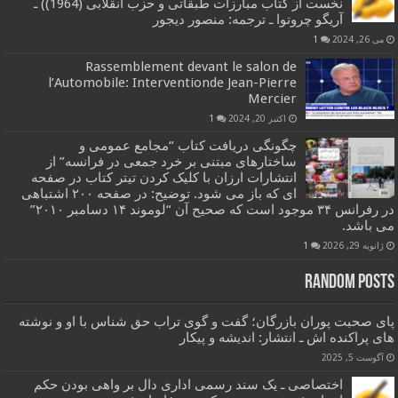
نخست از کتاب مبارزات طبقاتی و حزب انقلابی (1964)) ـ
آریگو چروتوا ـ ترجمه: منصور دیجور
می 26, 2024
1
Rassemblement devant le salon de
l’Automobile: Interventionde Jean-Pierre
Mercier
اکتبر 20, 2024
1
چگونگی دریافت کتاب “مجامع عمومی و
ساختارهای مبتنی بر خرد جمعی در فرانسه” از
انتشارات ارزان با کلیک کردن تیتر کتاب در صفحه
ای که باز می شود. توضیح: در صفحه ۲۰۰ اشتباهی
در رفرانس ۳۴ موجود است که صحیح آن “لوموند ۱۴ دسامبر ۲۰۱۰”
می باشد.
ژانویه 29, 2026
1
Random Posts
پای صحبت پوران بازرگان؛ گفت و گوی تراب حق شناس با او و نوشته
های پراکنده اش ـ انتشار: اندیشه و پیکار
آگوست 5, 2025
اختصاصی ـ یک سند رسمی اداری دال بر واهی بودن حکم