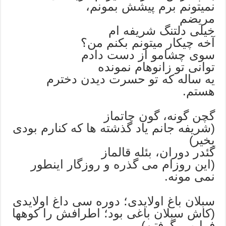
نمیتونم برم پیشش بمونم،
مریضم
خیلی دلتنگ شریفه ام
آخه چیکار میتونم بکنم من؟
سوی چشامو از دست دادم
توانی تو زانوهام نمونده
یه ساله که تو حسرت دیدن دخترم
هستم.
گچن گونه، گون چاتماز
(شریفه جانم یاد گذشته ها که کنارم بودی
بخیر)
گئدر دوران، بئله قالماز
(این روزام می گذره و روزگار اینطور
نمی مونه.
سبلان باغ اولایدی؛ دوره سی داغ اولایدی
(کاش سبلان باغی بود؛ اطرافش را کوهها
فرا می گرفتن)