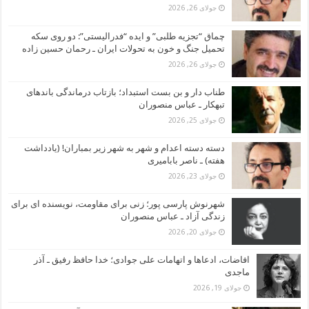
جولای 26, 2026
چماق “تجزیه طلبی” و ایده “فدرالیستی”: دو روی سکه
تحمیل جنگ و خون به تحولات ایران ـ رحمان حسین زاده
جولای 26, 2026
طناب دار و بن بست استبداد؛ بازتاب درماندگی باندهای
تبهکار ـ عباس منصوران
جولای 25, 2026
دسته دسته اعدام و شهر به شهر زیر بمباران! (یادداشت
هفته) ـ ناصر بابامیری
جولای 23, 2026
شهرنوش پارسی پور؛ زنی برای مقاومت، نویسنده ای برای
زندگی آزاد ـ عباس منصوران
جولای 20, 2026
افاضات، ادعاها و اتهامات علی جوادی؛ خدا حافظ رفیق ـ آذر
ماجدی
جولای 19, 2026