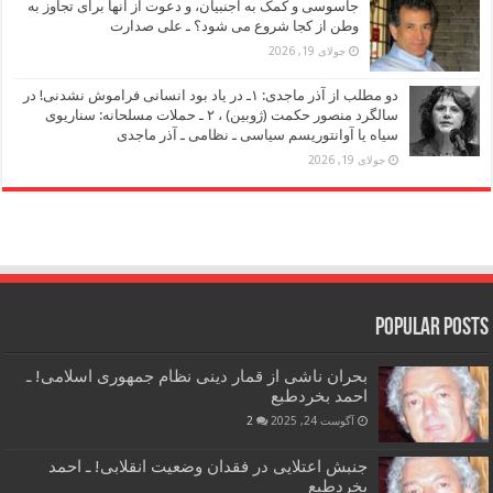
جاسوسی و کمک به اجنبیان، و دعوت از آنها برای تجاوز به
وطن از کجا شروع می شود؟ ـ علی صدارت
جولای 19, 2026
دو مطلب از آذر ماجدی: ۱ـ در یاد بود انسانی فراموش نشدنی! در
سالگرد منصور حکمت (ژوبین) ، ۲ ـ حملات مسلحانه: سناریوی
سیاه یا آوانتوریسم سیاسی ـ نظامی ـ آذر ماجدی
جولای 19, 2026
Popular Posts
بحران ناشی از قمار دینی نظام جمهوری اسلامی! ـ
احمد بخردطبع
آگوست 24, 2025
2
جنبش اعتلایی در فقدان وضعیت انقلابی! ـ احمد
بخردطبع