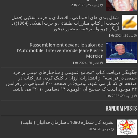
ژانویه 25, 2026
2
شکل بندی های اجتماعی ـ اقتصادی و حزب انقلابی (فصل
نخست از کتاب مبارزات طبقاتی و حزب انقلابی (1964)) ـ
آریگو چروتوا ـ ترجمه: منصور دیجور
می 26, 2024
1
Rassemblement devant le salon de
l’Automobile: Interventionde Jean-Pierre
Mercier
اکتبر 20, 2024
1
چگونگی دریافت کتاب “مجامع عمومی و ساختارهای مبتنی بر خرد
جمعی در فرانسه” از انتشارات ارزان با کلیک کردن تیتر کتاب در
صفحه ای که باز می شود. توضیح: در صفحه ۲۰۰ اشتباهی در رفرانس
۳۴ موجود است که صحیح آن “لوموند ۱۴ دسامبر ۲۰۱۰” می باشد.
ژانویه 29, 2026
1
Random Posts
نشریه کار شماره 1080 ـ سازمان فدائیان (اقلیت)
جولای 28, 2024