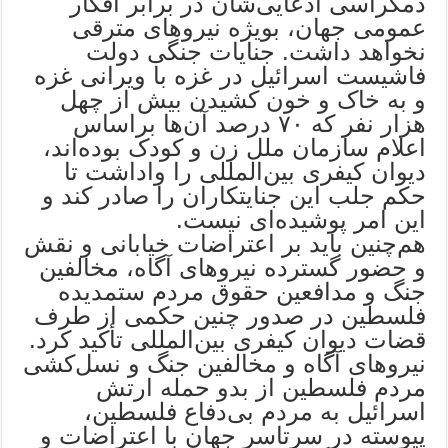
دمکراسی ادعایی‌شان در برابر افکار
عمومی جهان، بویژه نیروهای مترقی
نخواهد داشت. جنایات جنگی دولت
فاشیست اسرائیل در غزه با ویرانی غزه
و به خاک و خون کشیدن بیش از چهل
هزار نفر که ۷۰ درصد آن‌ها براساس
اعلام سازمان ملل زن و کودک بوده‌اند،
دیوان کیفری بین‌المللی را واداشت تا
حکم جلب این جنایتکاران را صادر کند و
این امر پوشیده‌ای نیست.
هم‌چنین باید بر اعتراضات خیابانی و نقش
و حضور گسترده نیروهای آگاه، مخالفین
جنگ و مدافعین حقوق مردم ستمدیده
فلسطین در صدور چنین حکمی از طرف
قضات دیوان کیفری بین‌المللی تأکید کرد.
نیروهای آگاه و مخالفین جنگ و نسل‌کشی
مردم فلسطین از بدو حمله ارتش
اسرائیل به مردم بی‌دفاع فلسطین،
پیوسته در سرتاسر جهان با اعتراضات و