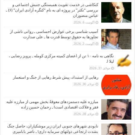
کنکاشی در خدمت تقویت همبستگی جنبش اجتماعی و
بررسی “نکثر” در پروژه ای به نام “کنگره آزادی ایران” (۶) ـ
عباس منصوران
آگوست 6, 2026
آسیب شناسی برخی عوارض احساسی ـ روانی ناشی از
تجاوزها به حقوق توسط قدرت ها ـ علی صدارت
آگوست 2, 2026
نگاهی به نامه ۱۰ تن از اعضای کمیته مرکزی کومله ـ پرویز رضایی ،
لیلا ا.
جولای 31, 2026
رهایی از استبداد، پیش شرط رهایی از جنگ و استعمار
جولای 30, 2026
مبارزه علیه دستمزدهای معوقهُ بخش مهمی از مبارزه علیه
فقر و فلاکت اقتصادی است! ـ رحمان حسین زاده
جولای 28, 2026
نابودی شهرهای جنوبی ایران زیر موشکباران، حاصل جنگ
بشدت ارتجاعی دولتهای سرمایه داری! ـ ناصر بابامیری