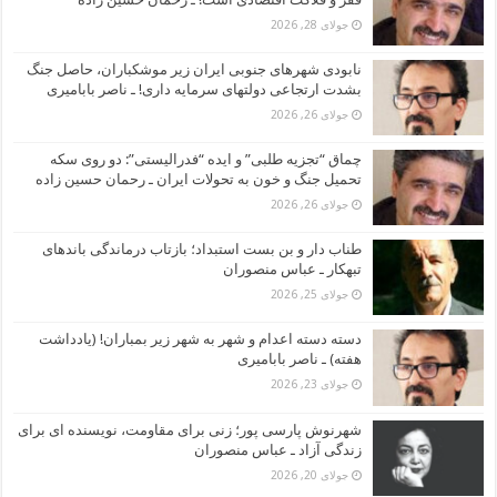
جولای 28, 2026
نابودی شهرهای جنوبی ایران زیر موشکباران، حاصل جنگ
بشدت ارتجاعی دولتهای سرمایه داری! ـ ناصر بابامیری
جولای 26, 2026
چماق “تجزیه طلبی” و ایده “فدرالیستی”: دو روی سکه
تحمیل جنگ و خون به تحولات ایران ـ رحمان حسین زاده
جولای 26, 2026
طناب دار و بن بست استبداد؛ بازتاب درماندگی باندهای
تبهکار ـ عباس منصوران
جولای 25, 2026
دسته دسته اعدام و شهر به شهر زیر بمباران! (یادداشت
هفته) ـ ناصر بابامیری
جولای 23, 2026
شهرنوش پارسی پور؛ زنی برای مقاومت، نویسنده ای برای
زندگی آزاد ـ عباس منصوران
جولای 20, 2026