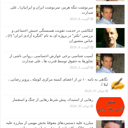
سرنوشت تنگه هرمز، سرنوشت ایران و ایرانیان! ـ علی
صدارت
آگوست 6, 2026
کنکاشی در خدمت تقویت همبستگی جنبش اجتماعی و
بررسی “نکثر” در پروژه ای به نام “کنگره آزادی ایران” (۶) ـ
عباس منصوران
آگوست 6, 2026
آسیب شناسی برخی عوارض احساسی ـ روانی ناشی از
تجاوزها به حقوق توسط قدرت ها ـ علی صدارت
آگوست 2, 2026
نگاهی به نامه ۱۰ تن از اعضای کمیته مرکزی کومله ـ پرویز رضایی ،
لیلا ا.
جولای 31, 2026
رهایی از استبداد، پیش شرط رهایی از جنگ و استعمار
جولای 30, 2026
مبارزه علیه دستمزدهای معوقهُ بخش مهمی از مبارزه علیه
فقر و فلاکت اقتصادی است! ـ رحمان حسین زاده