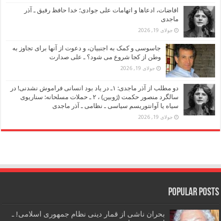
افاضات، ادعاها و اتهامات علی جوادی؛ خدا حافظ رفیق ـ آذر
ماجدی
جولای 19, 2026
جاسوسی و کمک به اجنبیان، و دعوت از آنها برای تجاوز به
وطن از کجا شروع می شود؟ ـ علی صدارت
جولای 19, 2026
دو مطلب از آذر ماجدی: ۱ـ در یاد بود انسانی فراموش نشدنی! در
سالگرد منصور حکمت (ژوبین) ، ۲ ـ حملات مسلحانه: سناریوی
سیاه یا آوانتوریسم سیاسی ـ نظامی ـ آذر ماجدی
جولای 19, 2026
Popular Posts
بحران ناشی از قمار دینی نظام جمهوری اسلامی! ـ