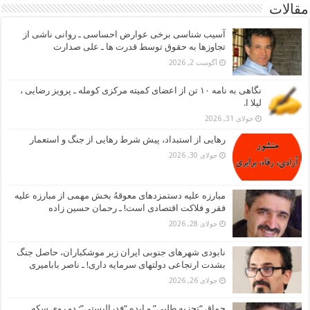
مقالات
آسیب شناسی برخی عوارض احساسی ـ روانی ناشی از
تجاوزها به حقوق توسط قدرت ها ـ علی صدارت
آگوست 2, 2026
نگاهی به نامه ۱۰ تن از اعضای کمیته مرکزی کومله ـ پرویز رضایی ،
لیلا ا.
جولای 31, 2026
رهایی از استبداد، پیش شرط رهایی از جنگ و استعمار
جولای 30, 2026
مبارزه علیه دستمزدهای معوقهُ بخش مهمی از مبارزه علیه
فقر و فلاکت اقتصادی است! ـ رحمان حسین زاده
جولای 28, 2026
نابودی شهرهای جنوبی ایران زیر موشکباران، حاصل جنگ
بشدت ارتجاعی دولتهای سرمایه داری! ـ ناصر بابامیری
جولای 26, 2026
چماق “تجزیه طلبی” و ایده “فدرالیستی”: دو روی سکه