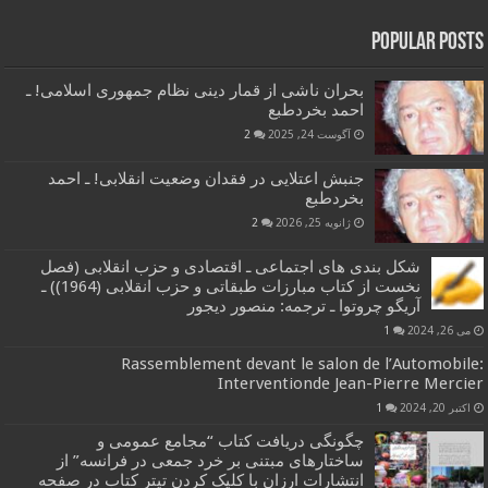
Popular Posts
بحران ناشی از قمار دینی نظام جمهوری اسلامی! ـ
احمد بخردطبع
آگوست 24, 2025
2
جنبش اعتلایی در فقدان وضعیت انقلابی! ـ احمد
بخردطبع
ژانویه 25, 2026
2
شکل بندی های اجتماعی ـ اقتصادی و حزب انقلابی (فصل
نخست از کتاب مبارزات طبقاتی و حزب انقلابی (1964)) ـ
آریگو چروتوا ـ ترجمه: منصور دیجور
می 26, 2024
1
Rassemblement devant le salon de l’Automobile:
Interventionde Jean-Pierre Mercier
اکتبر 20, 2024
1
چگونگی دریافت کتاب “مجامع عمومی و
ساختارهای مبتنی بر خرد جمعی در فرانسه” از
انتشارات ارزان با کلیک کردن تیتر کتاب در صفحه