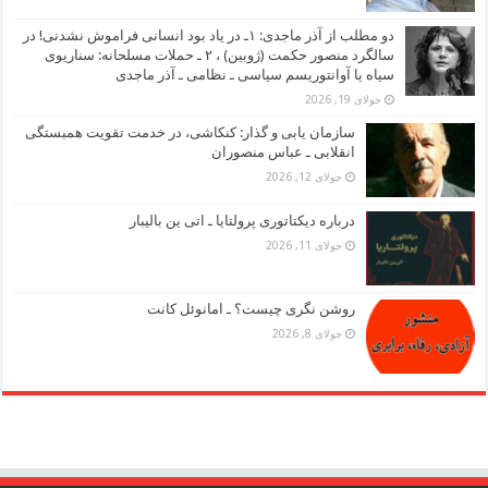
دو مطلب از آذر ماجدی: ۱ـ در یاد بود انسانی فراموش نشدنی! در
سالگرد منصور حکمت (ژوبین) ، ۲ ـ حملات مسلحانه: سناریوی
سیاه یا آوانتوریسم سیاسی ـ نظامی ـ آذر ماجدی
جولای 19, 2026
سازمان یابی و گذار: کنکاشی، در خدمت تقویت همبستگی
انقلابی ـ عباس منصوران
جولای 12, 2026
درباره دیکتاتوری پرولتایا ـ اتی ین بالیبار
جولای 11, 2026
روشن نگری چیست؟ ـ امانوئل کانت
جولای 8, 2026