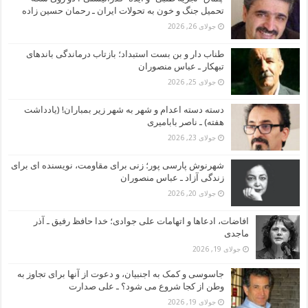
تحمیل جنگ و خون به تحولات ایران ـ رحمان حسین زاده
جولای 26, 2026
طناب دار و بن بست استبداد؛ بازتاب درماندگی باندهای
تبهکار ـ عباس منصوران
جولای 25, 2026
دسته دسته اعدام و شهر به شهر زیر بمباران! (یادداشت
هفته) ـ ناصر بابامیری
جولای 23, 2026
شهرنوش پارسی پور؛ زنی برای مقاومت، نویسنده ای برای
زندگی آزاد ـ عباس منصوران
جولای 20, 2026
افاضات، ادعاها و اتهامات علی جوادی؛ خدا حافظ رفیق ـ آذر
ماجدی
جولای 19, 2026
جاسوسی و کمک به اجنبیان، و دعوت از آنها برای تجاوز به
وطن از کجا شروع می شود؟ ـ علی صدارت
جولای 19, 2026