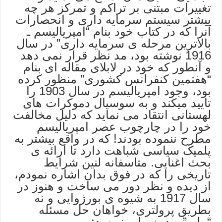
تغییرات مبتنی بر تراکم و تمرکز هر چه
بیشتر سیستم سرمایه داری و انحصارات
آنرا که در کتاب خود بنام “امپریالیسم ـ
بالاترین مرحله ی سرمایه داری” در سال
1916 نوشته بود، مد نظر قرار نمی دهد
و آنطور که خود در لابلای مقاله ای بنام
“هفتمین کنفرانس کشوری” منظور کرده
بود، وجود امپریالیسم در سال 1903 را
تایید میکند و به سوسیال دموکرات های
لهستانی انتقاد می نماید که دلیل مخالفت
خود را در چارچوب عصر امپریالیسم
مطرح ننموده بودند! که در واقع بیشتر به
پلمیک سیاسی شباهت دارد تا ارائه ی
بحث اغنایی. متاسفانه لنین شرایط
تاریخی را که در فوق بدان اشاره نمودم،
از دیده و نظر دور می ساخت و هنوز در
سال 1917 به شیوه ی بورژوایی و نه
بطریق پرولتری، خواهان حل مسئله
“ملی” بود، زیرا مینویسد: