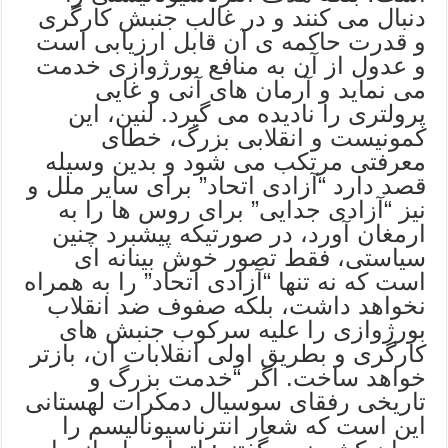
دنبال می کنند و در غالب جنبش کارگری
و قدرت حاکمه ی آن قابل ارزیابی است
و عدول از آن به منافع بورژوازی خدمت
می نماید و آرمان های آنی و غایی
پرولتری را نادیده می گیرد. لنین، این
کمونیست و انقلابی بزرگ، خطای
معرفتی مرتکب می شود و بدین وسیله
قصد دارد “آزادی اتحاد” برای سایر ملل و
نیز “آزادی جدایی” برای روس ها را به
ارمغان آورد، در صورتیکه پیشبرد چنین
سیاستی، فقط تصور خوش بینانه ای
است که نه تنها “آزادی اتحاد” را به همراه
نخواهد داشت، بلکه صفوف ضد انقلاب
بورژوازی را علیه سرکوب جنبش های
کارگری و بطریق اولی انقلابات آن، بازتر
خواهد ساخت. اگر “خدمت بزرگ و
تاریخی رفقای سوسیال دمکرات لهستانی
این است که شعار انترناسیونالیسم را