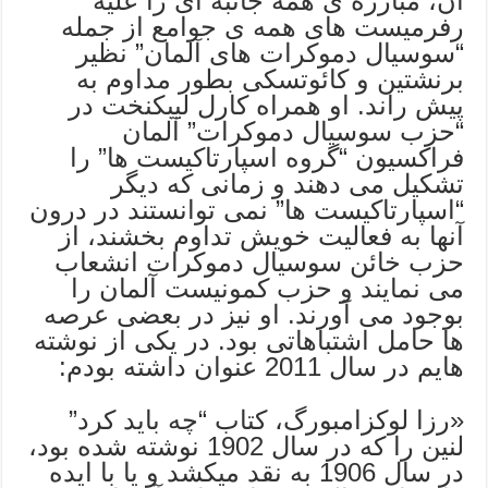
آن، مبارزه ی همه جانبه ای را علیه
رفرمیست های همه ی جوامع از جمله
“سوسیال دموکرات های آلمان” نظیر
برنشتین و کائوتسکی بطور مداوم به
پیش راند. او همراه کارل لیبکنخت در
“حزب سوسیال دموکرات” آلمان
فراکسیون “گروه اسپارتاکیست ها” را
تشکیل می دهند و زمانی که دیگر
“اسپارتاکیست ها” نمی توانستند در درون
آنها به فعالیت خویش تداوم بخشند، از
حزب خائن سوسیال دموکرات انشعاب
می نمایند و حزب کمونیست آلمان را
بوجود می آورند. او نیز در بعضی عرصه
ها حامل اشتباهاتی بود. در یکی از نوشته
هایم در سال 2011 عنوان داشته بودم:
«رزا لوکزامبورگ، کتاب “چه باید کرد”
لنین را که در سال 1902 نوشته شده بود،
در سال 1906 به نقد میکشد و یا با ایده