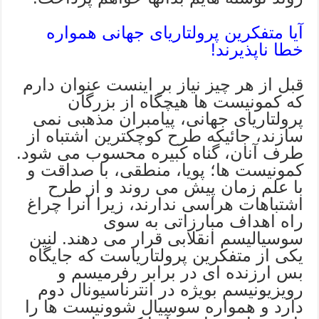
آیا متفکرین پرولتاریای جهانی همواره
خطا ناپذیرند!
قبل از هر چیز نیاز بر اینست عنوان دارم
که کمونیست ها هیچگاه از بزرگان
پرولتاریای جهانی، پیامبران مذهبی نمی
سازند، جائیکه طرح کوچکترین اشتباه از
طرف آنان، گناه کبیره محسوب می شود.
کمونیست ها؛ پویا، منطقی، با صداقت و
با علم زمان پیش می روند و از طرح
اشتباهات هراسی ندارند، زیرا آنرا چراغ
راه اهداف مبارزاتی به سوی
سوسیالیسم انقلابی قرار می دهند. لنین
یکی از متفکرین پرولتاریاست که جایگاه
بس ارزنده ای در برابر رفرمیسم و
رویزیونیسم بویژه در انترناسیونال دوم
دارد و همواره سوسیال شوونیست ها را