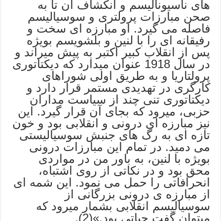
های ناسیونالیسم و انکشاف آن تا به
صحن مبارزات پرولتری و سوسیالیسم
فاصله می گیرد. او مبارزه ای سخت و
رفیقانه ای را با لنین و بلشویسم بویژه
پس از انقلاب کبیر اکتبر به پیش میراند و
در سال 1918 عنوان میدارد که دیکتاتوری
پرولتاریا و به طریق اولی شوراهای
کارگری در تهدیدی مستمر قرار دارد و
دیکتاتوری تنی چند از سیاست مداران
حزبی، میرود که بجای آن قرار گیرد. این
نیز مبارزه ای درونی و انقلابی بود و خون
تازه ای به رگ های جنبش سوسیالیستی
می دمید. در تمام این مبارزات درونی
بویژه با لنین، به باور من در مواردی
محق بود و در نکاتی از روی اشتباه،
انحرافاتی را حمل می نمود. این شمه ای
از مبارزه ی درونی بزرگانی از
سوسیالیسم انقلابی بشمار میرود که
میتوان گفت حیاتی بود.»(2).