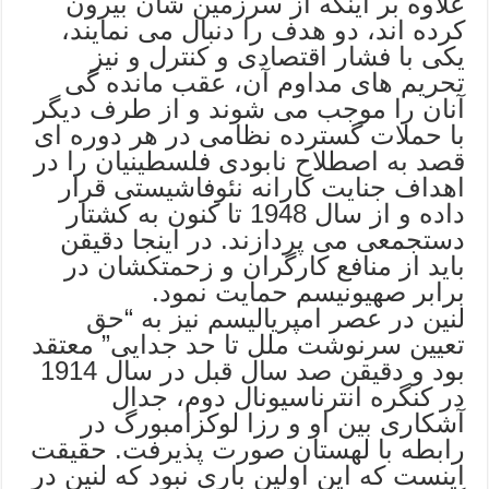
علاوه بر اینکه از سرزمین شان بیرون
کرده اند، دو هدف را دنبال می نمایند،
یکی با فشار اقتصادی و کنترل و نیز
تحریم های مداوم آن، عقب مانده گی
آنان را موجب می شوند و از طرف دیگر
با حملات گسترده نظامی در هر دوره ای
قصد به اصطلاح نابودی فلسطینیان را در
اهداف جنایت کارانه نئوفاشیستی قرار
داده و از سال 1948 تا کنون به کشتار
دستجمعی می پردازند. در اینجا دقیقن
باید از منافع کارگران و زحمتکشان در
برابر صهیونیسم حمایت نمود.
لنین در عصر امپریالیسم نیز به “حق
تعیین سرنوشت ملل تا حد جدایی” معتقد
بود و دقیقن صد سال قبل در سال 1914
در کنگره انترناسیونال دوم، جدال
آشکاری بین او و رزا لوکزامبورگ در
رابطه با لهستان صورت پذیرفت. حقیقت
اینست که این اولین باری نبود که لنین در