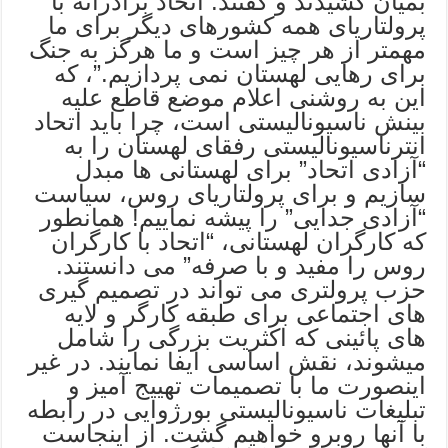
بمیان کشیدند و گفتند: اتحاد برادرانه با
پرولتاریای همه کشورهای دیگر برای ما
مهمتر از هر چیز است و ما هرگز به جنگ
برای رهایی لهستان نمی پردازیم.”، که
این به روشنی اعلام موضع قاطع علیه
بینش ناسیونالیستی است، چرا باید اتحاد
انترناسیونالیستی رفقای لهستان را به
“آزادی اتحاد” برای لهستانی ها مبدل
سازیم و برای پرولتاریای روس، سیاست
“آزادی جدایی” را پیشه نماییم! همانطور
که کارگران لهستانی، “اتحاد با کارگران
روس را مفید و با صرفه” می دانستند.
حزب پرولتری می تواند در تصمیم گیری
های اجتماعی برای طبقه کارگر و لایه
های پائینی که اکثریت بزرگی را شامل
میشوند، نقش اساسی ایفا نمایند. در غیر
اینصورت ما با تصمیمات تهییج آمیز و
تبلیغات ناسیونالیستی بورژوایی در رابطه
با آنها روبرو خواهیم گشت. از اینجاست