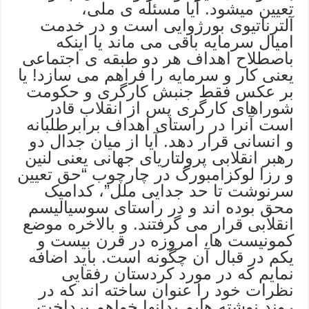
تعیین میشود. آیا مسئله ی ملی،
آلترناتیوی بورژوایی است و در خدمت
امیال سرمایه باقی می ماند یا اینکه
باصطلاح اهداف هر دو طبقه ی اجتماعی
یعنی کار و سرمایه را فراهم می سازد! یا
بر عکس فقط جنبش کارگری و حکومت
شوراهای کارگری پس از انقلاب قادر
است آنرا در راستای اهداف برابرطلبانه
و انسانی قرار دهد. آیا از میان جدال دو
رهبر انقلابی پرولتاریای جهانی یعنی لنین
و رزا لوکزامبورگ در چارچوب “حق تعیین
سرنوشت تا حد جدایی ملل”، کدامیک
محق بوده اند و در راستای سوسیالیسم
انقلابی قرار می گرفتند. و بالاخره موضع
کمونیست ها، امروزه در قرن بیست و
یکم در قبال آن چگونه است. باید اضافه
نمایم که در مورد کردستان رفقایی
نظرات خود را عنوان ساخته اند که در
روند نوشته هایم بدانها خواهم پرداخت.