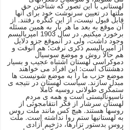
لهستانی با این تصور که شناختن حق
ملتها در تعیین سرنوشت خود برای آنها
قابل قبول نیست، از این کنگره رفتند. از
آن موقع به بعد ما هر بار به همین مسئله
برخورد میکنیم. در سال 1903 امپریالیسم
وجود داشت، ولی در آنموقع جزو دلایل
از امپریالیسم ذکری نرفت؛ هم آنوقت و
هم حالا روش و موضع سوسیال
دموکراسی لهستان اشتباه عجیب و بسیار
دهشتناک است: این افراد می خواهند
موضع حزب ما را به موضع شونیست ها
مبدل سازند. سیاست لهستان در نتیجه ی
ستمگری طولانی روسیه کاملا
ناسیونالیستی است و همه ی مردم
لهستان سرشار از فکر انتقامجوئی از
روسها هستند. هیچ کس مانند ملت روس
به لهستانیها ستم روا نداشته است. ملت
روس بدستور تزارها، دژخیم آزادی