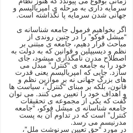
زمانی بوقوع می پیوندد که هنوز نظام
سرمایه داری به مرحله ی امپریالیسم و
جهانی شدن سرمایه پا نگذاشته است.
اگر بخواهیم فرمول جامعه شناسانه ی
“میشل فوکو” را در چنین روندی از
مباحث قرار دهیم، جامعه ی مبتنی بر
نظم و دیسیپلین و قوانین که به دولت به
اصطلاح مدرن نامگذاری میشود، جای
خود را به جامعه ی “کنترل” مبدل می
سازد. جایی که امپریالیسم یعنی قدرت
های بزرگ جهانی نه بر موازین نظم و
قانون، بلکه بر مبنای “کنترل”، سیاست ها
و اهداف خود را تعیین می کنند. می توان
گفت که یکی از مجموعه ی تحقیقات
جامعه شناسانه ی میشل فوکو، “جامعه
کنترل” است که در تداوم آن به پست
مدرنیسم می رسد.
در مورد “حق تعیین سرنوشت ملل”،