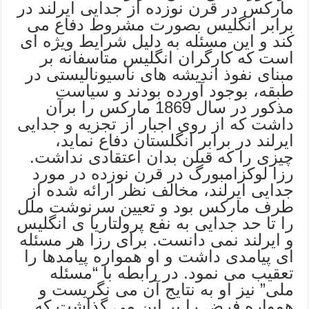
مارکس در قرن نوزده از جدایی ایرلند در
برابر انگلیس بصورت مشروط دفاع می
کند و این مسئله به دلیل شرایط ویژه ای
است که کارگران انگلیس متاسفانه بر
مبنای نفوذ اندیشه های ناسیونالیستی در
طبقه، بوجود آورده بودند و سیاست
مذکور در سال 1869 مارکس را برآن
داشت که از روی اجبار از تجزیه و جدایی
ایرلند در برابر انگلستان دفاع نماید،
چیزی را که قبلن بدان اعتقادی نداشت.
رزا لوکزامبورگ در قرن نوزده در مورد
جدایی ایرلند، مخالف نظر ارائه شده از
طرف مارکس بود و تعیین سرنوشت ملل
را تا حد جدایی به نفع پرولتاریا ی انگلیس
و ایرلند نمی دانست. برای رزا هر مسئله
ای پیامدی داشت و او همواره پیامدها را
تعقیب می نمود. در رابطه با “مسئله
ملی” نیز او به نتایج آن می نگریست و
همواره فرض را بر این می گذاشت که