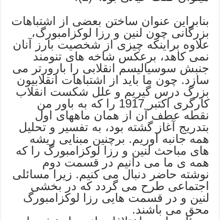
بنابراین عنوان ساختن بعضی از اشتباهات
بزرگانی چون لنین و رزا لوکزامبورگ،
علاوه براینکه چیزی از شخصیت بارز آنان
نمی کاهد، برعکس شاخه های تنومند
جنبش سوسیالیسم انقلابی را بارورتر می
سازد. چون ما باید از اشتباهات انقلابیون
بزرگ درس گیریم و علل شکست انقلاب
کارگری اکتبر 1917 را که به باور من
نقطه عطف آن از همان ماههای اول
بتدریج آغاز گشته بود، به تفسیر و تحلیل
همه جانبه آوریم. برچنین مبنایی ریشه
های مباحث لنین و رزا لوکزامبورگ را که
همه ی ما می دانیم در قسمت دوم
نوشته حاضر دنبال می کنیم. زیرا مسائلی
اجتماعی طرح می گردد که در بخشی
لنین و در قسمت هایی رزا لوکزامبورگ
محق می باشند.