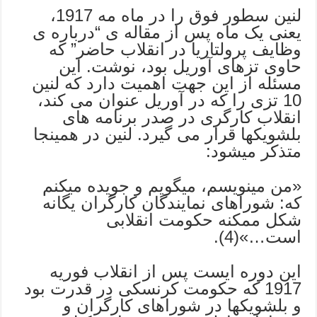
لنین سطور فوق را در ماه مه 1917،
یعنی یک ماه پس از مقاله ی “درباره ی
وظایف پرولتاریا در انقلاب حاضر” که
حاوی تزهای آوریل بود، نوشت. این
مسئله از این جهت اهمیت دارد که لنین
10 تزی را که در آوریل عنوان می کند،
انقلاب کارگری در صدر برنامه های
بلشویکها قرار می گیرد. لنین در همینجا
متذکر میشود:
«من مینویسم، میگویم و جویده میکنم
که: شوراهای نمایندگان کارگران یگانه
شکل ممکنه حکومت انقلابی
است…»(4).
این دوره ایست پس از انقلاب فوریه
1917 که حکومت کرنسکی در قدرت بود
و بلشویکها در شوراهای کارگران و