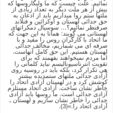
نمائیم. علت چیست که ما ولیکاروسها که
بیش از هر ملت دیگر به تعداد زیادی از
ملتها ستم روا میداریم باید از اذعان به
حق جدائی لهستان و اوکرائین و فنلاند
صرفنظر نمائیم؟… سوسیال دمکراتهای
لهستانی می گویند: همانا به این جهت که
ما اتحاد با کارگران روس را مفید و با
صرفه ای می شماریم، مخالف جدائی
لهستان هستیم. این حق کامل آنهاست.
اما مردم نمیخواهند بفهمند که برای
تقویت انترناسیونالیسم نباید کلماتی را
هی تکرار کرد، بلکه باید در روسیه روی
آزادی جدائی ملتهای ستمدیده بیشتر
کوشش کرد و در لهستان آزادی اتحاد را
خاطر نشان ساخت. آزادی اتحاد مستلزم
آزادی جدائی است. ما روسها باید آزادی
جدائی را خاطر نشان سازیم و لهستان ـ
آزادی اتحاد را.»(3).