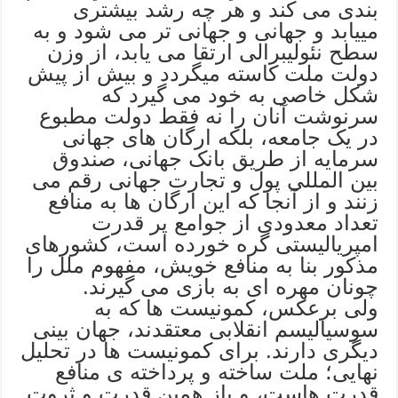
بندی می کند و هر چه رشد بیشتری
مییابد و جهانی و جهانی تر می شود و به
سطح نئولیبرالی ارتقا می یابد، از وزن
دولت ملت کاسته میگردد و بیش از پیش
شکل خاصی به خود می گیرد که
سرنوشت آنان را نه فقط دولت مطبوع
در یک جامعه، بلکه ارگان های جهانی
سرمایه از طریق بانک جهانی، صندوق
بین المللی پول و تجارت جهانی رقم می
زنند و از آنجا که این ارگان ها به منافع
تعداد معدودی از جوامع پر قدرت
امپریالیستی گره خورده است، کشورهای
مذکور بنا به منافع خویش، مفهوم ملل را
چونان مهره ای به بازی می گیرند.
ولی برعکس، کمونیست ها که به
سوسیالیسم انقلابی معتقدند، جهان بینی
دیگری دارند. برای کمونیست ها در تحلیل
نهایی؛ ملت ساخته و پرداخته ی منافع
قدرت هاست، و باز همین قدرت و ثروت