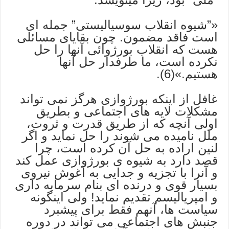
«”شیوه انقلاب سوسیالیستی” جمله ای
است فاقد مضمون. چون بقایای مسائلی
هست که انقلاب بورژوائی آنها را حل
نکرده است، ما طرفدار حل آنها
هستیم.»(6).
غافل از اینکه بورژوازی هرگز نمی تواند
مشکلات لایه های اجتماعی و بطریق
اولی آنچه که از طریق قدرت و ثروت،
ملل نامیده می شوند را حل نماید و اگر
لنین اراده به حل آن کرده است، چرا
قصد دارد به شیوه ی بورژوازی عمل کند
و آنرا با تجزیه و جدایی به آغوش نیروی
بسیار قوی و درنده ای بنام سرمایه داری
و امپریالیسم تقدیم نماید! ولی اینگونه
سیاست ها، آنهم فقط برای پیشبرد
جنبش های اجتماعی می تواند در دوره