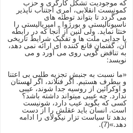
که موجودیت تشکل کارگری و حزب
کمونیست انقلابی، امری اجتناب ناپذیر
می گردد تا بتواند توطئه های
ناسیونالیستی و بورژوا ـ امپریالیستی را
خنثا نماید. ولی لنین از آنجا که در رابطه
با جدایی ملت ها و تفکیک شرایط تاریخی
آن، گفتمان قانع کننده ای ارائه نمی دهد،
به تناقض گویی روی می آورد و می
نویسد:
«ما نسبت به جنبش تجزیه طلبی بی اعتنا
و بیطرف هستیم. اگر فنلاند، اگر لهستان
و اوکرائین از روسیه جدا شوند، عیبی
ندارد. چه عیبی میتواند داشته باشد؟
کسی که بگوید عیب دارد، شونیست
است. انسان باید عقلش را از دست
بدهد تا سیاست تزار نیکولای را ادامه
دهد.»(7).