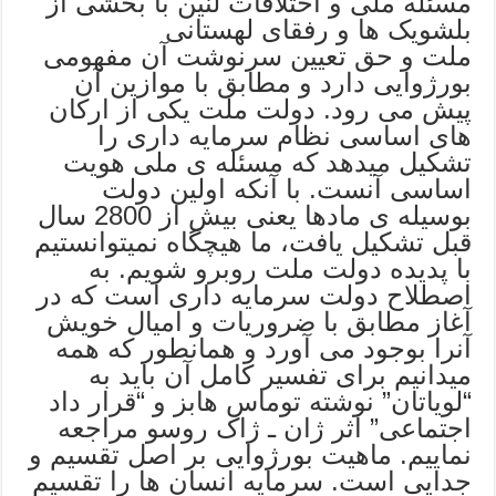
مسئله ملی و اختلافات لنین با بخشی از
بلشویک ها و رفقای لهستانی
ملت و حق تعیین سرنوشت آن مفهومی
بورژوایی دارد و مطابق با موازین آن
پیش می رود. دولت ملت یکی از ارکان
های اساسی نظام سرمایه داری را
تشکیل میدهد که مسئله ی ملی هویت
اساسی آنست. با آنکه اولین دولت
بوسیله ی مادها یعنی بیش از 2800 سال
قبل تشکیل یافت، ما هیچگاه نمیتوانستیم
با پدیده دولت ملت روبرو شویم. به
اصطلاح دولت سرمایه داری است که در
آغاز مطابق با ضروریات و امیال خویش
آنرا بوجود می آورد و همانطور که همه
میدانیم برای تفسیر کامل آن باید به
“لویاتان” نوشته توماس هابز و “قرار داد
اجتماعی” اثر ژان ـ ژاک روسو مراجعه
نماییم. ماهیت بورژوایی بر اصل تقسیم و
جدایی است. سرمایه انسان ها را تقسیم