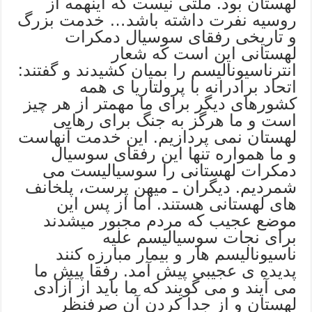
لهستان بود. ملتی نیست که اینهمه از
روسیه نفرت داشته باشد… خدمت بزرگ
و تاریخی رفقای سوسیال دمکرات
لهستانی این است که شعار
انترناسیونالیسم را بمیان کشیدند و گفتند:
اتحاد برادرانه با پرولتاریا ی همه
کشورهای دیگر برای ما مهمتر از هر چیز
است و ما هرگز به جنگ برای رهایی
لهستان نمی پردازیم. این خدمت آنهاست
و ما همواره تنها این رفقای سوسیال
دمکرات لهستانی را سوسیالیست می
شمردیم. دیگران ـ میهن پرست، پلخانف
های لهستانی هستند. اما از پس این
موضع عجیب که مردم مجبور میشدند
برای نجات سوسیالیسم علیه
ناسیونالیسم هار و بیمار مبارزه کنند
پدیده ی عجیبی پیش آمد. رفقا پیش ما
می آیند و می گویند که ما باید از آزادی
لهستان و از جدا کردن آن صرفنظر