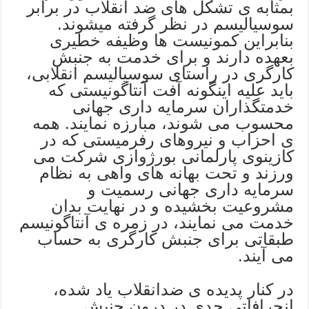
بمثابه ی تشکل های ضد انقلاب در برابر
سوسیالیسم در نظر گرفته میشوند.
بنابراین کمونیست ها وظیفه خطیری
بعهده دارند و برای خدمت به جنبش
کارگری در راستای سوسیالیسم انقلابی،
باید علیه اینگونه آفت آنتاگونیستی که
خدمتگذاران سرمایه داری جهانی
محسوب می شوند، مبارزه نمایند. همه
ی احزاب و نیروهای رفرمیستی که در
کازینوی پارلمانی بورژوازی شرکت می
ورزند و تحت بهانه های واهی به نظام
سرمایه داری جهانی رسمیت و
مشروعیت بخشیده و در نهایت بدان
خدمت می نمایند، در زمره ی آنتاگونیسم
طبقاتی برای جنبش کارگری به حساب
می آیند.
در کنار پدیده ی ضدانقلاب یاد شده،
انحرافاتی جدی در درون جنبش