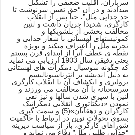
سربازان، اقلیت ضعیفی را تشکیل
میدادند و در آن “حق تعیین سرنوشت تا
حد جدایی ملل”، حتا پس از انقلاب
کارگری، شدیدا جریان داشت و لنین
مخالفت بخشی از بلشویکها و
کمونیستهای لهستانی با شعار جدایی و
تجزیه ملل را اعتراف میکند و بویژه
نقطه ی عطف آنرا از ابتدای قرن بیستم
یعنی دقیقن سال 1903 ارزیابی می نماید
که چگونه سوسیال دمکرات های لهستانی
به دلیل اندیشه یر انترناسیونالیسم
پرولتری و انکشاف آن تا انقلاب کارگری
سرسختانه با آن مخالفت می ورزند و
لنین با سپری شدن سالها و نیز نفی
نمودن «دیکتاتوری انقلابی دمکراتیک
کارگران و دهقانان»(5) و سمت گیری
بسوی تحولات نوین در ارتباط با حاکمیت
شوراهای کارگری، باز از سیاست دیرینه
“جدایی طلبی ملل” دفاع می نماید و