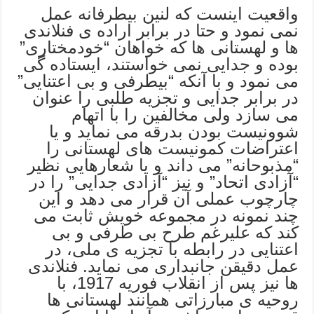
واقعیت اینست که لنین بیطرفانه عمل
نمی نمود و حتا در برابر اراده ی فنلاندی
ها و لهستانی ها که خواهان “خودمختاری”
بوده و جدایی نمی خواستند، ایستاده گی
می نمود و با آنکه “بیطرفی و بی اعتنایی”
در برابر جدایی و تجزیه طلبی را عنوان
می سازد ولی مخالفین را با اتهام
شوونیست بودن بدرقه می نماید و یا
اعتراضات کمونیست های لهستانی را
“مذبوحانه” می داند و یا شعارهایی نظیر
“آزادی اتحاد” و نیز “آزادی جدایی” را در
چارچوب عملی آن قرار می دهد و این
چند نمونه در مجموعه خویش ثابت می
کند که علیرغم طرح بی طرفی و بی
اعتنایی در رابطه با تجزیه ی ملی، در
عمل دقیقن جانبداری می نماید. فنلاندی
ها نیز پس از انقلاب فوریه 1917، با
روحیه ی مبارزاتی همانند لهستانی ها