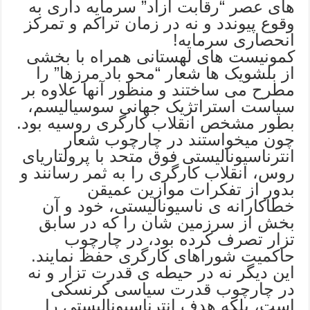
های عصر “رقابت آزاد” سرمایه داری به
وقوع پیوندد و نه در زمان تراکم و تمرکز
انحصاری سرمایه!
کمونیست های لهستانی همراه با بخشی
از بلشویک ها شعار “محو باد مرزها” را
مطرح می ساختند و منظور آنها علاوه بر
سیاست استراتژیک جهانی سوسیالیسم،
بطور مشخص انقلاب کارگری روسیه بود.
چون میخواستند در چارچوب شعار
انترناسیونالیستی فوق متحد با پرولتاریای
روس، انقلاب کارگری را به ثمر رسانند و
بدور از تفکرات موازین عمیقن
خطاکارانه ی ناسیونالیستی، خود و آن
بخش از سرزمین شان را که در سابق
تزار تصرف کرده بود، در چارچوب
حاکمیت شوراهای کارگری حفظ نمایند.
این دیگر نه در حیطه ی قدرت تزار و نه
در چارچوب قدرت سیاسی کرنسکی
است، بلکه هدف انترناسیونالیستی را