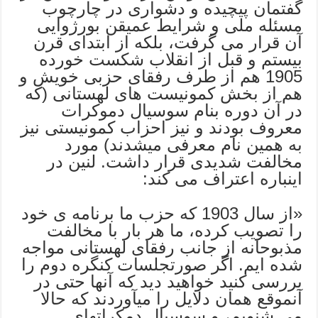
گفتمان پیچیده و دشواری در چارچوب
مسئله ملی و شرایط عمیقن بورژوایی
آن قرار می گرفت، بلکه از ابتدای قرن
بیستم و قبل از انقلاب شکست خورده
1905 هم از طرف رفقای حزبی خویش و
هم از بخش کمونیست های لهستانی (که
در آن دوره بنام سوسیال دموکرات
معروف بودند و نیز احزاب کمونیستی نیز
به همین نام معرفی میشدند) مورد
مخالفت شدیدی قرار داشت. لنین در
اینباره اعتراف می کند:
«از سال 1903 که حزب ما برنامه ی خود
را تصویب کرده، ما هر بار با مخالفت
مذبوحانه از جانب رفقای لهستانی مواجه
شده ایم. اگر صورتجلسات کنگره دوم را
بررسی کنید خواهید دید که آنها حتی در
آنموقع همان دلایل را میآوردند که حالا
می شنویم، و سوسیال دمکراتهای