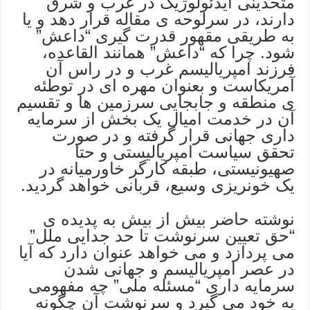
متحدینی ایدئولوژیک در غرب و شرق
دارند، در سرلوحه ی مقاله قرار دهد و یا
به طریقی مقهور قدرت گیری “داعش”
شود. چرا که “داعش” همانند القاعده،
فرزند امپریالیسم غرب و در راس آن
آمریکاست و بعنوان مهره ای در توطئه
ی منطقه و جابجایی سرزمین ها و تقسیم
آن در خدمت امیال یک بخش از سرمایه
داری جهانی قرار گرفته و در صورت
تحقق سیاست امپریالیستی و حتا
صهیونیستی، طبقه کارگر خاورمیانه در
یک خونریزی وسیع، قربانی خواهد گردید.
نوشته حاضر بیش از بیش به پدیده ی
“حق تعیین سرنوشت تا حد جدایی ملل”
می پردازد و می خواهد عنوان دارد که آیا
در عصر امپریالیسم و جهانی شدن
سرمایه داری “مسئله ملی” چه مفهومی
به خود می گیرد و سرنوشت آن چگونه