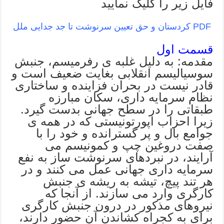
فایل زیر را کلیک نمایید
PDF
کردستان و حق تعیین سرنوشت تا جد جدایی ملل
قسمت اول
مقدمه: به دلیل غلبه ی رفرمیسم، جنبش
سوسیالیسم انقلابی بغایت ضعیف است و
قادر نیست در بحران فزاینده و ساختاری
نظام سرمایه داری، سکان مبارزه
طبقاتی را در سطح جهانی بدست گیرد.
زیرا احزاب اپورتونیستی که در همه ی
جوامع بال و پر گسترانده و خود را با
صفت دروغین چپ و کمونیسم می
آرایند، در نبردهای سرنوشت ساز به نفع
سرمایه داری جهانی عمل می کنند و در
هر تند پیچ، تیشه به ریشه ی جنبش
کارگری وارد می سازند. از آنجا که
نیروهای مذکور در درون جنبش کارگری
برای به کجراه کشاندن آن حضور دارند،