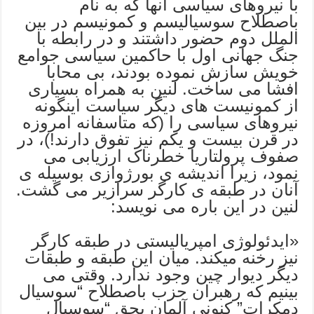
با نیروهای سیاسی آنها که به نام
باصطلاح سوسیالیسم و کمونیسم در بین
الملل دوم حضور داشتند و در رابطه با
جنگ جهانی اول با حاکمین سیاسی جوامع
خویش سازش نموده بودند، بی محابا
افشا می ساخت. لنین به همراه بسیاری
از کمونیست های دیگر سیاست اینگونه
نیروهای سیاسی را (که متاسفانه امروزه
در قرن بیست و یکم نیز تفوق دارند!)، در
صفوف پرولتاریا خطرناک ارزیابی می
نمود، زیرا اندیشه ی بورژوازی بوسیله ی
آنان در طبقه ی کارگر سرازیر می گشت.
لنین در این باره می نویسد:
«ایدئولوژی امپریالیستی در طبقه کارگر
نیز رخنه میکند. میان این طبقه و طبقات
دیگر دیوار چین وجود ندارد. وقتی می
بینیم که رهبران حزب باصطلاح “سوسیال
دمکرات” کنونی آلمان بحق “سوسیال