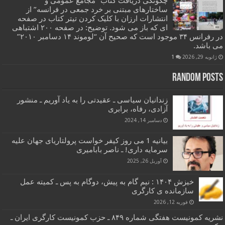
چگونگی دریافت کتاب “مجامع عمومی و
ساختارهای مبتنی بر خرد جمعی در فرانسه” از
انتشارات ارزان با کلیک کردن تیتر کتاب در صفحه
ای که باز می شود. توضیح: در صفحه ۲۰۰ اشتباهی
در رفرانس ۳۴ موجود است که صحیح آن “لوموند ۱۴ دسامبر ۲۰۱۰”
می باشد.
ژانویه 29, 2026
1
Random Posts
زندانیان سیاسی ـ عقیدتی را به یاد آوریم ـ منشور
آزادی، رفاه، برابری
دسامبر 14, 2024
بیانیه 1 می روز کیفر خواست پرولتاریای جهان علیه
سرمایه داری! ـ ناصر بابامیری
آوریل 26, 2025
خیزش ۱۴۰۴ : نیم گام به پیش، دوگام به پس ـ کمیته عمل
سازمانده ی کارگری
فوریه 12, 2026
نشریه کمونیست هفتگی شماره ۸۴۹ ـ حزب کمونیست کارگری ایران ـ