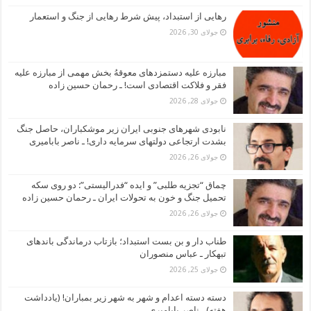
رهایی از استبداد، پیش شرط رهایی از جنگ و استعمار
جولای 30, 2026
مبارزه علیه دستمزدهای معوقهُ بخش مهمی از مبارزه علیه
فقر و فلاکت اقتصادی است! ـ رحمان حسین زاده
جولای 28, 2026
نابودی شهرهای جنوبی ایران زیر موشکباران، حاصل جنگ
بشدت ارتجاعی دولتهای سرمایه داری! ـ ناصر بابامیری
جولای 26, 2026
چماق “تجزیه طلبی” و ایده “فدرالیستی”: دو روی سکه
تحمیل جنگ و خون به تحولات ایران ـ رحمان حسین زاده
جولای 26, 2026
طناب دار و بن بست استبداد؛ بازتاب درماندگی باندهای
تبهکار ـ عباس منصوران
جولای 25, 2026
دسته دسته اعدام و شهر به شهر زیر بمباران! (یادداشت
هفته) ـ ناصر بابامیری