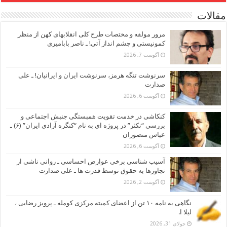
مقالات
مرور مولفه و مختصات طرح کلی انقلابهای کهن از منظر
کمونیستی و چشم انداز آتی! ـ ناصر بابامیری
آگوست 7, 2026
سرنوشت تنگه هرمز، سرنوشت ایران و ایرانیان! ـ علی
صدارت
آگوست 6, 2026
کنکاشی در خدمت تقویت همبستگی جنبش اجتماعی و
بررسی “نکثر” در پروژه ای به نام “کنگره آزادی ایران” (۶) ـ
عباس منصوران
آگوست 6, 2026
آسیب شناسی برخی عوارض احساسی ـ روانی ناشی از
تجاوزها به حقوق توسط قدرت ها ـ علی صدارت
آگوست 2, 2026
نگاهی به نامه ۱۰ تن از اعضای کمیته مرکزی کومله ـ پرویز رضایی ،
لیلا ا.
جولای 31, 2026