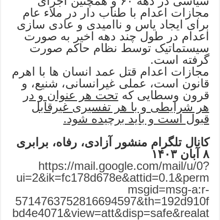
سیاسی در دهه ۶۰ و همچنین اجرای
مجازات اعدام با طناب دار در ملاء عام
برای ایجاد یاس و ناامیدی و عادی سازی
اعدام در طول چند دهه اخیر به صورت
سیستماتیک توسط نظام حاکم صورت
گرفته است.
مجازات اعدام قتل عمد انسان ها با اهرم
قانون است، عملی غیرانسانی، شنیع، و
قرون وسطایی که
تحت هر عنوان و در
هر شرایطی و با هر تفسیری غیرقابل
قبول است و باید برچیده شود
.
کانال تلگرام منشور آزادی، رفاه، برابری
۸
آبان
۱۴۰۳
https://mail.google.com/mail/u/0?
ui=2&ik=fc178d678e&attid=0.1&perm
msgid=msg-a:r-
5714763752816694597&th=192d910f
bd4e4071&view=att&disp=safe&realat