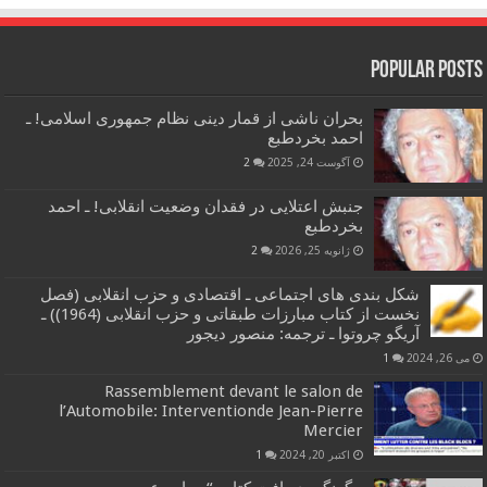
Popular Posts
بحران ناشی از قمار دینی نظام جمهوری اسلامی! ـ
احمد بخردطبع
آگوست 24, 2025
2
جنبش اعتلایی در فقدان وضعیت انقلابی! ـ احمد
بخردطبع
ژانویه 25, 2026
2
شکل بندی های اجتماعی ـ اقتصادی و حزب انقلابی (فصل
نخست از کتاب مبارزات طبقاتی و حزب انقلابی (1964)) ـ
آریگو چروتوا ـ ترجمه: منصور دیجور
می 26, 2024
1
Rassemblement devant le salon de
l’Automobile: Interventionde Jean-Pierre
Mercier
اکتبر 20, 2024
1