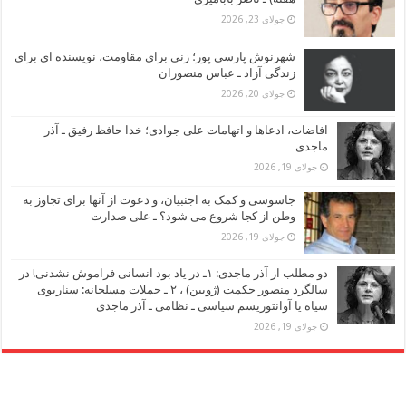
جولای 23, 2026
شهرنوش پارسی پور؛ زنی برای مقاومت، نویسنده ای برای
زندگی آزاد ـ عباس منصوران
جولای 20, 2026
افاضات، ادعاها و اتهامات علی جوادی؛ خدا حافظ رفیق ـ آذر
ماجدی
جولای 19, 2026
جاسوسی و کمک به اجنبیان، و دعوت از آنها برای تجاوز به
وطن از کجا شروع می شود؟ ـ علی صدارت
جولای 19, 2026
دو مطلب از آذر ماجدی: ۱ـ در یاد بود انسانی فراموش نشدنی! در
سالگرد منصور حکمت (ژوبین) ، ۲ ـ حملات مسلحانه: سناریوی
سیاه یا آوانتوریسم سیاسی ـ نظامی ـ آذر ماجدی
جولای 19, 2026