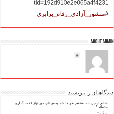
tid=192d910e2e065a4f4231
#
منشور_آزادی_رفاه_برابری
About admin
دیدگاهتان را بنویسید
نشانی ایمیل شما منتشر نخواهد شد.
بخش‌های موردنیاز علامت‌گذاری
شده‌اند
*
دیدگاه
*