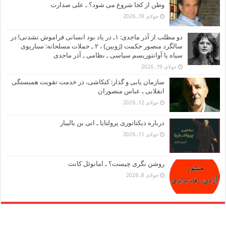
وطن از کجا شروع می شود؟ ـ علی صدارت
جولای 19, 2026
دو مطلب از آذر ماجدی: ۱ـ در یاد بود انسانی فراموش نشدنی! در
سالگرد منصور حکمت (ژوبین) ، ۲ ـ حملات مسلحانه: سناریوی
سیاه یا آوانتوریسم سیاسی ـ نظامی ـ آذر ماجدی
جولای 19, 2026
سازمان یابی و گذار: کنکاشی، در خدمت تقویت همبستگی
انقلابی ـ عباس منصوران
جولای 12, 2026
درباره دیکتاتوری پرولتایا ـ اتی ین بالیبار
جولای 11, 2026
روشن نگری چیست؟ ـ امانوئل کانت
جولای 8, 2026