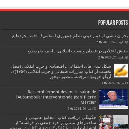
Popular Posts
بحران ناشی از قمار دینی نظام جمهوری اسلامی! ـ احمد بخردطبع
آگوست 24, 2025
2
جنبش اعتلایی در فقدان وضعیت انقلابی! ـ احمد بخردطبع
ژانویه 25, 2026
2
شکل بندی های اجتماعی ـ اقتصادی و حزب انقلابی (فصل
نخست از کتاب مبارزات طبقاتی و حزب انقلابی (1964)) ـ
آریگو چروتوا ـ ترجمه: منصور دیجور
می 26, 2024
1
Rassemblement devant le salon de
l’Automobile: Interventionde Jean-Pierre
Mercier
اکتبر 20, 2024
1
چگونگی دریافت کتاب “مجامع عمومی و
ساختارهای مبتنی بر خرد جمعی در فرانسه” از
انتشارات ارزان با کلیک کردن تیتر کتاب در صفحه