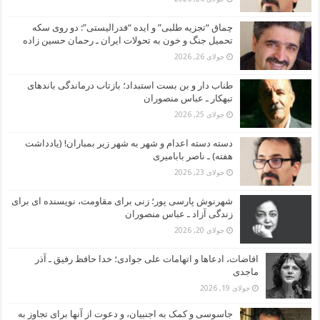
چماق “تجزیه طلبی” و ایده “فدرالیستی”: دو روی سکه
تحمیل جنگ و خون به تحولات ایران ـ رحمان حسین زاده
جولای 26, 2026
طناب دار و بن بست استبداد؛ بازتاب درماندگی باندهای
تبهکار ـ عباس منصوران
جولای 25, 2026
دسته دسته اعدام و شهر به شهر زیر بمباران! (یادداشت
هفته) ـ ناصر بابامیری
جولای 23, 2026
شهرنوش پارسی پور؛ زنی برای مقاومت، نویسنده ای برای
زندگی آزاد ـ عباس منصوران
جولای 20, 2026
افاضات، ادعاها و اتهامات علی جوادی؛ خدا حافظ رفیق ـ آذر
ماجدی
جولای 19, 2026
جاسوسی و کمک به اجنبیان، و دعوت از آنها برای تجاوز به