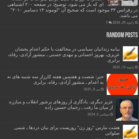
ای که باز می شود. توضیح: در صفحه ۲۰۰ اشتباهی
در رفرانس ۳۴ موجود است که صحیح آن “لوموند ۱۴ دسامبر ۲۰۱۰”
می باشد.
ژانویه 29, 2026
1
Random Posts
بیانیه زندانیان سیاسی در مخالفت با حکم اعدام پخشان
عزیزی، بهروز احسانی و مهدی حسنی ـ منشور آزادی، رفاه،
برابری
ژانویه 12, 2025
خبر: شصت و هفتمین هفته کارزار سه شنبه های نه
به اعدام ـ منشور آزادی، رفاه، برابری
می 6, 2025
عزیز دیگری، یادگاری از روزهای پرشور انقلاب و مبارزه
از میان ما رفت ـ رحمان حسین زاده
سپتامبر 5, 2024
هشت مارس “روز زن” روزیست برای بیان دردها ـ شمی
صلواتی