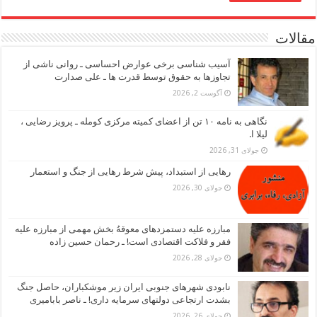
مقالات
آسیب شناسی برخی عوارض احساسی ـ روانی ناشی از
تجاوزها به حقوق توسط قدرت ها ـ علی صدارت
آگوست 2, 2026
نگاهی به نامه ۱۰ تن از اعضای کمیته مرکزی کومله ـ پرویز رضایی ،
لیلا ا.
جولای 31, 2026
رهایی از استبداد، پیش شرط رهایی از جنگ و استعمار
جولای 30, 2026
مبارزه علیه دستمزدهای معوقهُ بخش مهمی از مبارزه علیه
فقر و فلاکت اقتصادی است! ـ رحمان حسین زاده
جولای 28, 2026
نابودی شهرهای جنوبی ایران زیر موشکباران، حاصل جنگ
بشدت ارتجاعی دولتهای سرمایه داری! ـ ناصر بابامیری
جولای 26, 2026