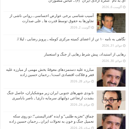
ای به نام “کنگره آزادی ایران” (۶) ـ عباس منصوران
آگوست 6, 2026
آسیب شناسی برخی عوارض احساسی ـ روانی ناشی از
تجاوزها به حقوق توسط قدرت ها ـ علی صدارت
آگوست 2, 2026
نگاهی به نامه ۱۰ تن از اعضای کمیته مرکزی کومله ـ پرویز رضایی ، لیلا ا.
جولای 31, 2026
رهایی از استبداد، پیش شرط رهایی از جنگ و استعمار
جولای 30, 2026
مبارزه علیه دستمزدهای معوقهُ بخش مهمی از مبارزه علیه
فقر و فلاکت اقتصادی است! ـ رحمان حسین زاده
جولای 28, 2026
نابودی شهرهای جنوبی ایران زیر موشکباران، حاصل جنگ
بشدت ارتجاعی دولتهای سرمایه داری! ـ ناصر بابامیری
جولای 26, 2026
چماق “تجزیه طلبی” و ایده “فدرالیستی”: دو روی سکه
تحمیل جنگ و خون به تحولات ایران ـ رحمان حسین زاده
جولای 26, 2026