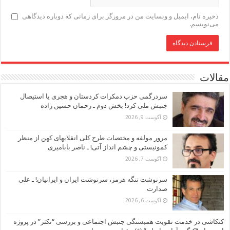
ذخیره نام، ایمیل و وبسایت من در مرورگر برای زمانی که دوباره دیدگاهی
می‌نویسم.
مقالات
سردرگمی حزب دمکرات کردستان و هجری یا استیصال
جنبش ملی کرد! بخش دوم ـ رحمان حسین زاده
آگوست 9, 2026
مرور مولفه و مختصات طرح کلی انقلابهای کهن از منظر
کمونیستی و چشم انداز آتی! ـ ناصر بابامیری
آگوست 7, 2026
سرنوشت تنگه هرمز، سرنوشت ایران و ایرانیان! ـ علی
صدارت
آگوست 6, 2026
کنکاشی در خدمت تقویت همبستگی جنبش اجتماعی و بررسی “نکثر” در پروژه