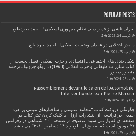
Popular Posts
بحران ناشی از قمار دینی نظام جمهوری اسلامی! ـ احمد بخردطبع
آگوست 24, 2025
2
جنبش اعتلایی در فقدان وضعیت انقلابی! ـ احمد بخردطبع
ژانویه 25, 2026
2
شکل بندی های اجتماعی ـ اقتصادی و حزب انقلابی (فصل نخست از
کتاب مبارزات طبقاتی و حزب انقلابی (1964)) ـ آریگو چروتوا ـ ترجمه:
منصور دیجور
می 26, 2024
1
Rassemblement devant le salon de l’Automobile:
Interventionde Jean-Pierre Mercier
اکتبر 20, 2024
1
چگونگی دریافت کتاب “مجامع عمومی و ساختارهای مبتنی بر خرد
جمعی در فرانسه” از انتشارات ارزان با کلیک کردن تیتر کتاب در
صفحه ای که باز می شود. توضیح: در صفحه ۲۰۰ اشتباهی در رفرانس
۳۴ موجود است که صحیح آن “لوموند ۱۴ دسامبر ۲۰۱۰” می باشد.
ژانویه 29, 2026
1