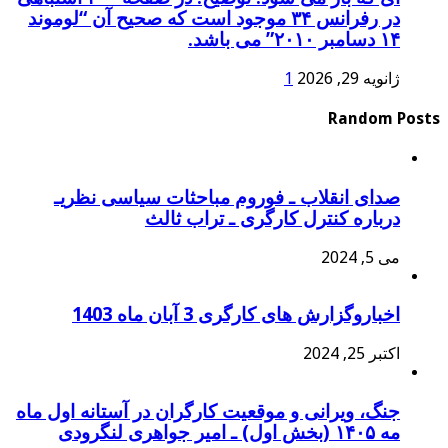
در رفرانس ۳۴ موجود است که صحیح آن “لوموند
۱۴ دسامبر ۲۰۱۰” می باشد.
ژانویه 29, 2026
1
Random Posts
صدای انقلاب ـ فوروم مباحثات سیاسی نظریـ
درباره کنترل کارگری ـ تراب ثالث
می 5, 2024
اخباروگزارش های کارگری 3 آبان ماه 1403
اکتبر 25, 2024
جنگ، ویرانی و موقعیت کارگران در آستانه اول ماه
مه ۱۴۰۵ (بخش اول) ـ امیر جواهری لنگرودی