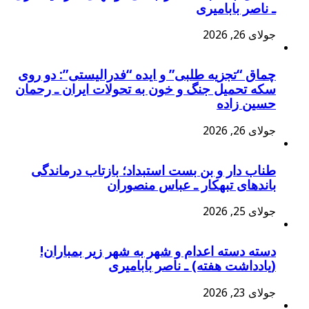
ـ ناصر بابامیری
جولای 26, 2026
چماق “تجزیه طلبی” و ایده “فدرالیستی”: دو روی
سکه تحمیل جنگ و خون به تحولات ایران ـ رحمان
حسین زاده
جولای 26, 2026
طناب دار و بن بست استبداد؛ بازتاب درماندگی
باندهای تبهکار ـ عباس منصوران
جولای 25, 2026
دسته دسته اعدام و شهر به شهر زیر بمباران!
(یادداشت هفته) ـ ناصر بابامیری
جولای 23, 2026