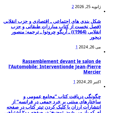
ژانویه 25, 2026
2
شکل بندی های اجتماعی ـ اقتصادی و حزب انقلابی
(فصل نخست از کتاب مبارزات طبقاتی و حزب
انقلابی (1964)) ـ آریگو چروتوا ـ ترجمه: منصور
دیجور
می 26, 2024
1
Rassemblement devant le salon de
l’Automobile: Interventionde Jean-Pierre
Mercier
اکتبر 20, 2024
1
چگونگی دریافت کتاب “مجامع عمومی و
ساختارهای مبتنی بر خرد جمعی در فرانسه” از
انتشارات ارزان با کلیک کردن تیتر کتاب در صفحه
ای که باز می شود. توضیح: در صفحه ۲۰۰ اشتباهی