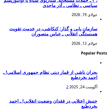
، ۲ ـ حملات مسلحانه: سناریوی سیاه یا آوانتوریسم
سیاسی ـ نظامی ـ آذر ماجدی
جولای 19, 2026
سازمان یابی و گذار: کنکاشی، در خدمت تقویت
همبستگی انقلابی ـ عباس منصوران
جولای 12, 2026
Popular Posts
بحران ناشی از قمار دینی نظام جمهوری اسلامی! ـ
احمد بخردطبع
آگوست 24, 2025
2
جنبش اعتلایی در فقدان وضعیت انقلابی! ـ احمد
بخردطبع