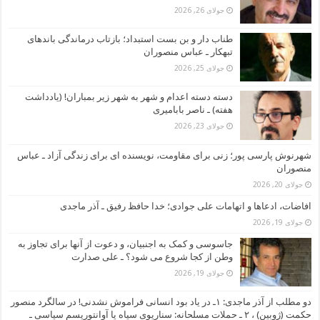
جولای 26, 2026
طناب دار و بن بست استبداد؛ بازتاب درماندگی باندهای
تبهکار ـ عباس منصوران
جولای 25, 2026
دسته دسته اعدام و شهر به شهر زیر بمباران! (یادداشت
هفته) ـ ناصر بابامیری
جولای 23, 2026
شهرنوش پارسی پور؛ زنی برای مقاومت، نویسنده ای برای زندگی آزاد ـ عباس
منصوران
جولای 20, 2026
افاضات، ادعاها و اتهامات علی جوادی؛ خدا حافظ رفیق ـ آذر ماجدی
جولای 19, 2026
جاسوسی و کمک به اجنبیان، و دعوت از آنها برای تجاوز به
وطن از کجا شروع می شود؟ ـ علی صدارت
جولای 19, 2026
دو مطلب از آذر ماجدی: ۱ـ در یاد بود انسانی فراموش نشدنی! در سالگرد منصور
حکمت (ژوبین) ، ۲ ـ حملات مسلحانه: سناریوی سیاه یا آوانتوریسم سیاسی ـ