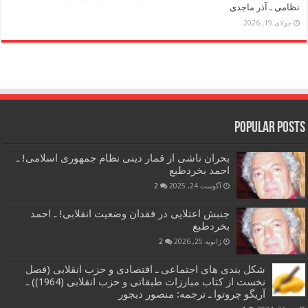
نظامی ـ آذر ماجدی
جولای 19, 2026
Popular Posts
بحران ناشی از قمار دینی نظام جمهوری اسلامی! ـ
احمد بخردطبع
آگوست 24, 2025
2
جنبش اعتلایی در فقدان وضعیت انقلابی! ـ احمد
بخردطبع
ژانویه 25, 2026
2
شکل بندی های اجتماعی ـ اقتصادی و حزب انقلابی (فصل
نخست از کتاب مبارزات طبقاتی و حزب انقلابی (1964)) ـ
آریگو چروتوا ـ ترجمه: منصور دیجور