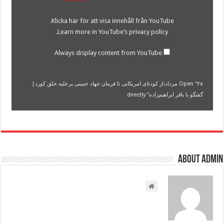
تا
فرمان
Klicka här för att visa innehåll från YouTube.
جهاد
خمینی
.
Learn more in
YouTube’s privacy policy
برعلیه
خلق
کورد|
Always display content from YouTube
گفتگو
با
باقر
ابراهیم‌زاده"
Open "۲۸ مرداد:از کودتای امریکایی‌ تا فرمان جهاد خمینی برعلیه خلق کورد|
from
گفتگو با باقر ابراهیم‌زاده" directly
YouTube
About admin