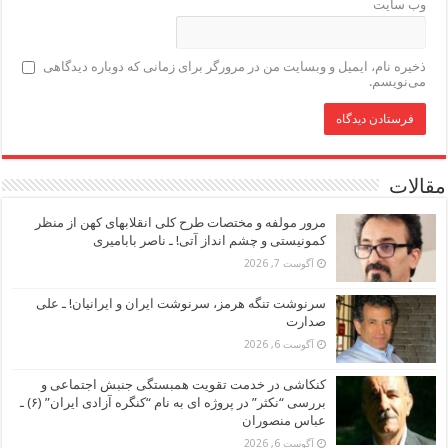
وب‌ سایت
ذخیره نام، ایمیل و وبسایت من در مرورگر برای زمانی که دوباره دیدگاهی
می‌نویسم.
مقالات
مرور مولفه و مختصات طرح کلی انقلابهای کهن از منظر
کمونیستی و چشم انداز آتی! ـ ناصر بابامیری
آگوست 7, 2026
سرنوشت تنگه هرمز، سرنوشت ایران و ایرانیان! ـ علی
صدارت
آگوست 6, 2026
کنکاشی در خدمت تقویت همبستگی جنبش اجتماعی و
بررسی “نکثر” در پروژه ای به نام “کنگره آزادی ایران” (۶) ـ
عباس منصوران
آگوست 6, 2026