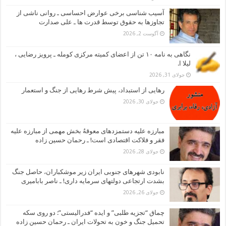
آسیب شناسی برخی عوارض احساسی ـ روانی ناشی از
تجاوزها به حقوق توسط قدرت ها ـ علی صدارت
آگوست 2, 2026
نگاهی به نامه ۱۰ تن از اعضای کمیته مرکزی کومله ـ پرویز رضایی ،
لیلا ا.
جولای 31, 2026
رهایی از استبداد، پیش شرط رهایی از جنگ و استعمار
جولای 30, 2026
مبارزه علیه دستمزدهای معوقهُ بخش مهمی از مبارزه علیه
فقر و فلاکت اقتصادی است! ـ رحمان حسین زاده
جولای 28, 2026
نابودی شهرهای جنوبی ایران زیر موشکباران، حاصل جنگ
بشدت ارتجاعی دولتهای سرمایه داری! ـ ناصر بابامیری
جولای 26, 2026
چماق “تجزیه طلبی” و ایده “فدرالیستی”: دو روی سکه
تحمیل جنگ و خون به تحولات ایران ـ رحمان حسین زاده