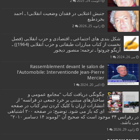
آگوست 24, 2025
2
جنبش اعتلایی در فقدان وضعیت انقلابی! ـ احمد
بخردطبع
ژانویه 25, 2026
2
شکل بندی های اجتماعی ـ اقتصادی و حزب انقلابی (فصل
نخست از کتاب مبارزات طبقاتی و حزب انقلابی (1964)) ـ
آریگو چروتوا ـ ترجمه: منصور دیجور
می 26, 2024
1
Rassemblement devant le salon de
l’Automobile: Interventionde Jean-Pierre
Mercier
اکتبر 20, 2024
1
چگونگی دریافت کتاب “مجامع عمومی و
ساختارهای مبتنی بر خرد جمعی در فرانسه” از
انتشارات ارزان با کلیک کردن تیتر کتاب در صفحه
ای که باز می شود. توضیح: در صفحه ۲۰۰ اشتباهی
در رفرانس ۳۴ موجود است که صحیح آن “لوموند ۱۴ دسامبر ۲۰۱۰”
می باشد.
ژانویه 29, 2026
1