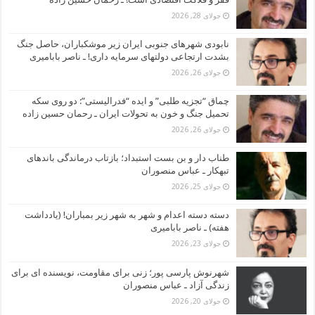
جولای 28, 2026
نابودی شهرهای جنوبی ایران زیر موشکباران، حاصل جنگ
بشدت ارتجاعی دولتهای سرمایه داری! ـ ناصر بابامیری
جولای 26, 2026
چماق “تجزیه طلبی” و ایده “فدرالیستی”: دو روی سکه
تحمیل جنگ و خون به تحولات ایران ـ رحمان حسین زاده
جولای 26, 2026
طناب دار و بن بست استبداد؛ بازتاب درماندگی باندهای
تبهکار ـ عباس منصوران
جولای 25, 2026
دسته دسته اعدام و شهر به شهر زیر بمباران! (یادداشت
هفته) ـ ناصر بابامیری
جولای 23, 2026
شهرنوش پارسی پور؛ زنی برای مقاومت، نویسنده ای برای
زندگی آزاد ـ عباس منصوران
جولای 20, 2026