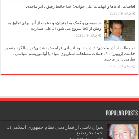
افاضات، ادعاها و اتهامات علی جوادی؛ خدا حافظ رفیق ـ آذر ماجدی
جولای 19, 2026
جاسوسی و کمک به اجنبیان، و دعوت از آنها برای تجاوز به
وطن از کجا شروع می شود؟ ـ علی صدارت
جولای 19, 2026
دو مطلب از آذر ماجدی: ۱ـ در یاد بود انسانی فراموش نشدنی! در سالگرد منصور
حکمت (ژوبین) ، ۲ ـ حملات مسلحانه: سناریوی سیاه یا آوانتوریسم سیاسی ـ
نظامی ـ آذر ماجدی
جولای 19, 2026
Popular Posts
بحران ناشی از قمار دینی نظام جمهوری اسلامی! ـ
احمد بخردطبع