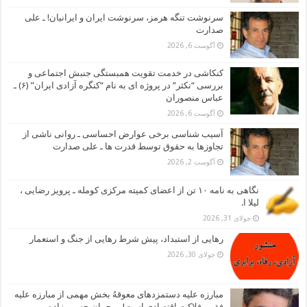
سرنوشت تنگه هرمز، سرنوشت ایران و ایرانیان! ـ علی
صدارت
آگوست 6, 2026
کنکاشی در خدمت تقویت همبستگی جنبش اجتماعی و
بررسی “نکثر” در پروژه ای به نام “کنگره آزادی ایران” (۶) ـ
عباس منصوران
آگوست 6, 2026
آسیب شناسی برخی عوارض احساسی ـ روانی ناشی از
تجاوزها به حقوق توسط قدرت ها ـ علی صدارت
آگوست 2, 2026
نگاهی به نامه ۱۰ تن از اعضای کمیته مرکزی کومله ـ پرویز رضایی ،
لیلا ا.
جولای 31, 2026
رهایی از استبداد، پیش شرط رهایی از جنگ و استعمار
جولای 30, 2026
مبارزه علیه دستمزدهای معوقهُ بخش مهمی از مبارزه علیه
فقر و فلاکت اقتصادی است! ـ رحمان حسین زاده