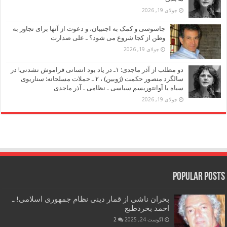
جولای 19, 2026
جاسوسی و کمک به اجنبیان، و دعوت از آنها برای تجاوز به
وطن از کجا شروع می شود؟ ـ علی صدارت
جولای 19, 2026
دو مطلب از آذر ماجدی: ۱ـ در یاد بود انسانی فراموش نشدنی! در
سالگرد منصور حکمت (ژوبین) ، ۲ ـ حملات مسلحانه: سناریوی
سیاه یا آوانتوریسم سیاسی ـ نظامی ـ آذر ماجدی
جولای 19, 2026
Popular Posts
بحران ناشی از قمار دینی نظام جمهوری اسلامی! ـ
احمد بخردطبع
آگوست 24, 2025
2