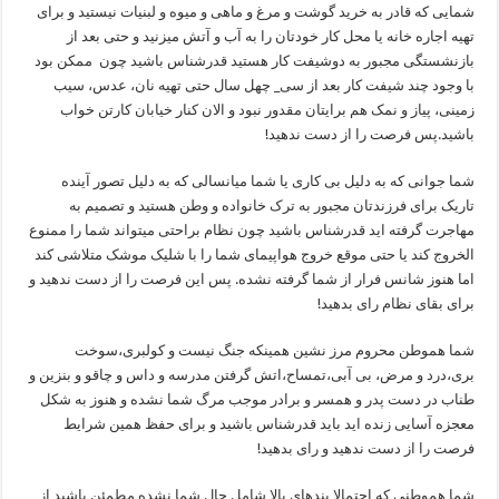
شمایی که قادر به خرید گوشت و مرغ و ماهی و میوه و لبنیات نیستید و برای
تهیه اجاره خانه یا محل کار خودتان را به آب و آتش میزنید و حتی بعد از
بازنشستگی مجبور به دوشیفت کار هستید قدرشناس باشید چون ممکن بود
با وجود چند شیفت کار بعد از سی_ چهل سال حتی تهیه نان، عدس، سیب
زمینی، پیاز و نمک هم برایتان مقدور نبود و الان کنار خیابان کارتن خواب
باشید.پس فرصت را از دست ندهید!
شما جوانی که به دلیل بی کاری یا شما میانسالی که به دلیل تصور آینده
تاریک برای فرزندتان مجبور به ترک خانواده و وطن هستید و تصمیم به
مهاجرت گرفته اید قدرشناس باشید چون نظام براحتی میتواند شما را ممنوع
الخروج کند یا حتی موقع خروج هواپیمای شما را با شلیک موشک متلاشی کند
اما هنوز شانس فرار از شما گرفته نشده. پس این فرصت را از دست ندهید و
برای بقای نظام رای بدهید!
شما هموطن محروم مرز نشین همینکه جنگ نیست و کولبری،سوخت
بری،درد و مرض، بی آبی،تمساح،اتش گرفتن مدرسه و داس و چاقو و بنزین و
طناب در دست پدر و همسر و برادر موجب مرگ شما نشده و هنوز به شکل
معجزه آسایی زنده اید باید قدرشناس باشید و برای حفظ همین شرایط
فرصت را از دست ندهید و رای بدهید!
شما هموطنی که احتمالا بندهای بالا شامل حال شما نشده مطمئن باشید از