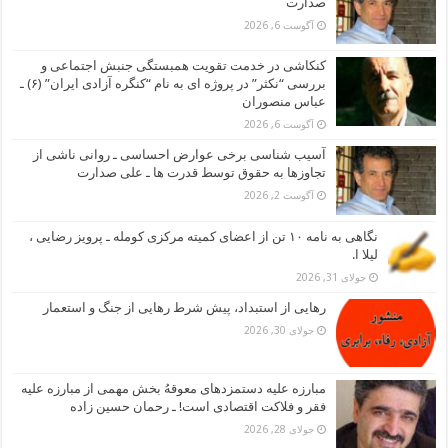
صدارت
آگوست 6, 2026
کنکاشی در خدمت تقویت همبستگی جنبش اجتماعی و
بررسی “نکثر” در پروژه ای به نام “کنگره آزادی ایران” (۶) ـ
عباس منصوران
آگوست 6, 2026
آسیب شناسی برخی عوارض احساسی ـ روانی ناشی از
تجاوزها به حقوق توسط قدرت ها ـ علی صدارت
آگوست 2, 2026
نگاهی به نامه ۱۰ تن از اعضای کمیته مرکزی کومله ـ پرویز رضایی ،
لیلا ا.
جولای 31, 2026
رهایی از استبداد، پیش شرط رهایی از جنگ و استعمار
جولای 30, 2026
مبارزه علیه دستمزدهای معوقهُ بخش مهمی از مبارزه علیه
فقر و فلاکت اقتصادی است! ـ رحمان حسین زاده
جولای 28, 2026