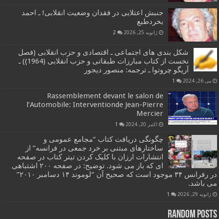
جنبش اعتلایی در فقدان وضعیت انقلابی! ـ احمد
بخردطبع
ژانویه 25, 2026
2
شکل بندی های اجتماعی ـ اقتصادی و حزب انقلابی (فصل
نخست از کتاب مبارزات طبقاتی و حزب انقلابی (1964)) ـ
آریگو چروتوا ـ ترجمه: منصور دیجور
می 26, 2024
1
Rassemblement devant le salon de
l’Automobile: Interventionde Jean-Pierre
Mercier
اکتبر 20, 2024
1
چگونگی دریافت کتاب “مجامع عمومی و
ساختارهای مبتنی بر خرد جمعی در فرانسه” از
انتشارات ارزان با کلیک کردن تیتر کتاب در صفحه
ای که باز می شود. توضیح: در صفحه ۲۰۰ اشتباهی
در رفرانس ۳۴ موجود است که صحیح آن “لوموند ۱۴ دسامبر ۲۰۱۰”
می باشد.
ژانویه 29, 2026
1
Random Posts