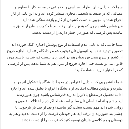
شما که به دلیل بیان نظرات سیاسی و اجتماعی در محیط کار یا تصاویر و
مطالبی که در صفحات شخصی مجازی منتشر کرده اید و به این دلیل از کار
اخراج شده یا مجبور به دست کشیدن از کار و بازنشستگی شده اید
قدرشناس باشید چون که هنوز زندان نرفته اید یا حکم زندانتان از تعلیق در
نیامده پس فرصتی که هنوز در اختیار دارید را از دست ندهید.
شما خانمی که به دلیل عدم استفاده از نوع پوشش اجباری کتک خورده اید،
تحقیر و تهدید شده اید اتومبیل تان توقیف شده و دادگاه رفته اید، اجازه خروج
از کشور و سرپرستی فرزندتان هم در اختیارتان نیست قدرشناس باشید چون
قانون می‌توانست حتی اجازه خروج از منزل هم به شما ندهد. پس از فرصتی
که در اختیار دارید استفاده کنید!
شما دانشجویی که به دلیل اعتراض در محیط دانشگاه یا تشکیل انجمن و
نشریه و نوشتن مطالب انتقادی از دانشگاه اخراج یا تعلیق شده اید و اجازه
ادامه تحصیل در مقطع بالاتر را ندارید قدرشناس باشید چون هنوز زنده
اید،چشم و اندام تناسلی تان سالم است(حالا اگر دچار اختلالات عصبی و
روانی شده اید مهم نیست سخت گیر نباشید) و بعد از چند بار بازجویی با
چشم بند هنوز زندان نرفته اید. هم خودتان فرصت را از دست ندهید و هم به
دوستان و هم کلاسی هایتان توصیه کنید که فرصت را از دست ندهند.