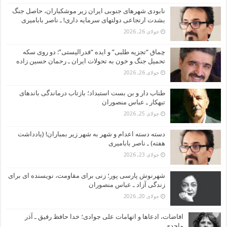
نابودی شهرهای جنوبی ایران زیر موشکباران، حاصل جنگ
بشدت ارتجاعی دولتهای سرمایه داری! ـ ناصر بابامیری
جولای 26, 2026
چماق “تجزیه طلبی” و ایده “فدرالیستی”: دو روی سکه
تحمیل جنگ و خون به تحولات ایران ـ رحمان حسین زاده
جولای 26, 2026
طناب دار و بن بست استبداد؛ بازتاب درماندگی باندهای
تبهکار ـ عباس منصوران
جولای 25, 2026
دسته دسته اعدام و شهر به شهر زیر بمباران! (یادداشت
هفته) ـ ناصر بابامیری
جولای 23, 2026
شهرنوش پارسی پور؛ زنی برای مقاومت، نویسنده ای برای
زندگی آزاد ـ عباس منصوران
جولای 20, 2026
افاضات، ادعاها و اتهامات علی جوادی؛ خدا حافظ رفیق ـ آذر
ماجدی