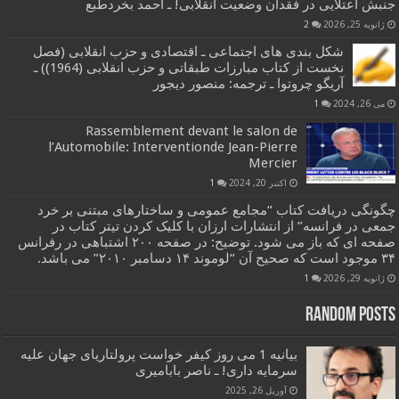
جنبش اعتلایی در فقدان وضعیت انقلابی! ـ احمد بخردطبع
ژانویه 25, 2026
2
شکل بندی های اجتماعی ـ اقتصادی و حزب انقلابی (فصل
نخست از کتاب مبارزات طبقاتی و حزب انقلابی (1964)) ـ
آریگو چروتوا ـ ترجمه: منصور دیجور
می 26, 2024
1
Rassemblement devant le salon de
l’Automobile: Interventionde Jean-Pierre
Mercier
اکتبر 20, 2024
1
چگونگی دریافت کتاب “مجامع عمومی و ساختارهای مبتنی بر خرد
جمعی در فرانسه” از انتشارات ارزان با کلیک کردن تیتر کتاب در
صفحه ای که باز می شود. توضیح: در صفحه ۲۰۰ اشتباهی در رفرانس
۳۴ موجود است که صحیح آن “لوموند ۱۴ دسامبر ۲۰۱۰” می باشد.
ژانویه 29, 2026
1
Random Posts
بیانیه 1 می روز کیفر خواست پرولتاریای جهان علیه
سرمایه داری! ـ ناصر بابامیری
آوریل 26, 2025