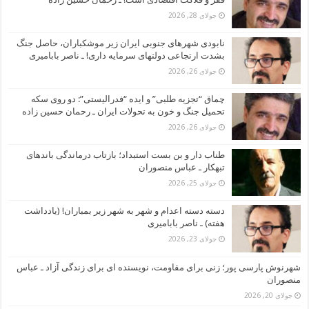
جولای 28, 2026
نابودی شهرهای جنوبی ایران زیر موشکباران، حاصل جنگ
بشدت ارتجاعی دولتهای سرمایه داری! ـ ناصر بابامیری
جولای 26, 2026
چماق “تجزیه طلبی” و ایده “فدرالیستی”: دو روی سکه
تحمیل جنگ و خون به تحولات ایران ـ رحمان حسین زاده
جولای 26, 2026
طناب دار و بن بست استبداد؛ بازتاب درماندگی باندهای
تبهکار ـ عباس منصوران
جولای 25, 2026
دسته دسته اعدام و شهر به شهر زیر بمباران! (یادداشت
هفته) ـ ناصر بابامیری
جولای 23, 2026
شهرنوش پارسی پور؛ زنی برای مقاومت، نویسنده ای برای زندگی آزاد ـ عباس
منصوران
جولای 20, 2026