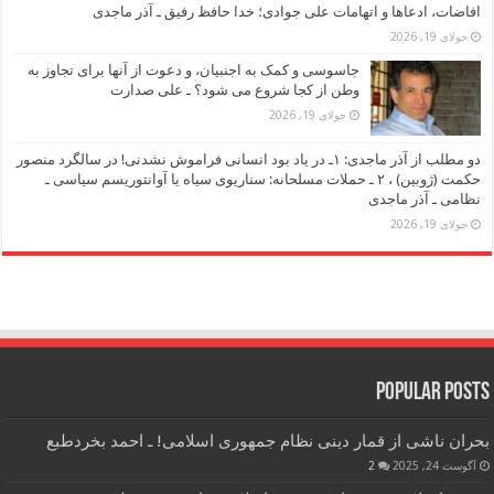
افاضات، ادعاها و اتهامات علی جوادی؛ خدا حافظ رفیق ـ آذر ماجدی
جولای 19, 2026
جاسوسی و کمک به اجنبیان، و دعوت از آنها برای تجاوز به
وطن از کجا شروع می شود؟ ـ علی صدارت
جولای 19, 2026
دو مطلب از آذر ماجدی: ۱ـ در یاد بود انسانی فراموش نشدنی! در سالگرد منصور
حکمت (ژوبین) ، ۲ ـ حملات مسلحانه: سناریوی سیاه یا آوانتوریسم سیاسی ـ
نظامی ـ آذر ماجدی
جولای 19, 2026
Popular Posts
بحران ناشی از قمار دینی نظام جمهوری اسلامی! ـ احمد بخردطبع
آگوست 24, 2025
2