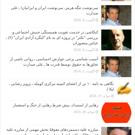
سرنوشت تنگه هرمز، سرنوشت ایران و ایرانیان! ـ علی
صدارت
آگوست 6, 2026
کنکاشی در خدمت تقویت همبستگی جنبش اجتماعی و
بررسی “نکثر” در پروژه ای به نام “کنگره آزادی ایران” (۶) ـ
عباس منصوران
آگوست 6, 2026
آسیب شناسی برخی عوارض احساسی ـ روانی ناشی از
تجاوزها به حقوق توسط قدرت ها ـ علی صدارت
آگوست 2, 2026
نگاهی به نامه ۱۰ تن از اعضای کمیته مرکزی کومله ـ پرویز رضایی ،
لیلا ا.
جولای 31, 2026
رهایی از استبداد، پیش شرط رهایی از جنگ و استعمار
جولای 30, 2026
مبارزه علیه دستمزدهای معوقهُ بخش مهمی از مبارزه علیه
فقر و فلاکت اقتصادی است! ـ رحمان حسین زاده