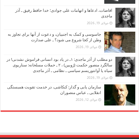
افاضات، ادعاها و اتهامات علی جوادی؛ خدا حافظ رفیق ـ آذر
ماجدی
جولای 19, 2026
جاسوسی و کمک به اجنبیان، و دعوت از آنها برای تجاوز به
وطن از کجا شروع می شود؟ ـ علی صدارت
جولای 19, 2026
دو مطلب از آذر ماجدی: ۱ـ در یاد بود انسانی فراموش نشدنی! در
سالگرد منصور حکمت (ژوبین) ، ۲ ـ حملات مسلحانه: سناریوی
سیاه یا آوانتوریسم سیاسی ـ نظامی ـ آذر ماجدی
جولای 19, 2026
سازمان یابی و گذار: کنکاشی، در خدمت تقویت همبستگی
انقلابی ـ عباس منصوران
جولای 12, 2026