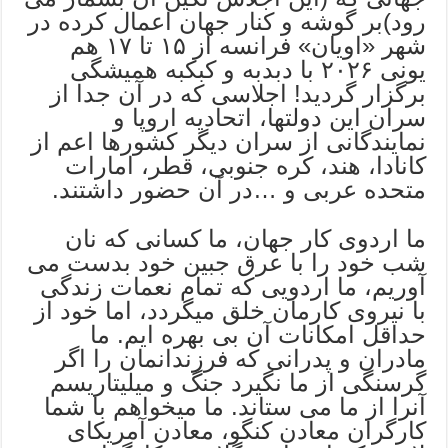
رود)بر گوشه و کنار جهان اعمال کرده در
شهر «اویان» فرانسه از ۱۵ تا ۱۷ هم
یونی ۲۰۲۶ با دبدبه و کبکبه همیشگی
برگزار گردید! اجلاسی که در آن جدا از
سران این دولتها، اتحادیه اروپا و
نمایندگانی از سران دیگر کشورها اعم از
کانادا، هند، کره جنوبی، قطر، امارات
متحده عربی و …در آن حضور داشتند.
ما اردوی کار جهان، ما کسانی که نان
شب خود را با عرق جبین خود بدست می
آوریم، ما اردویی که تمام نعمات زندگی
با نیروی کارمان خلق میگردد، اما خود از
حداقل امکانات آن بی بهره ایم. ما
مادران و پدرانی که فرزندانمان را اگر
گرسنگی از ما نگیرد جنگ و میلیتاریسم
آنرا از ما می ستاند. ما میخواهم با شما
کارگران معادن کنگو، معادن آمریکای