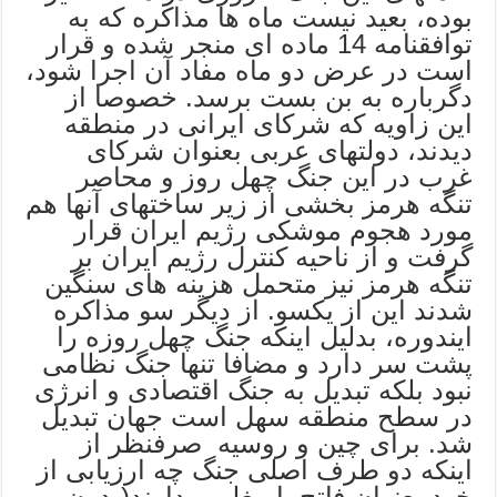
بوده، بعید نیست ماه ها مذاکره که به
توافقنامه 14 ماده ای منجر شده و قرار
است در عرض دو ماه مفاد آن اجرا شود،
دگرباره به بن بست برسد. خصوصا از
این زاویه که شرکای ایرانی در منطقه
دیدند، دولتهای عربی بعنوان شرکای
غرب در این جنگ چهل روز و محاصر
تنگه هرمز بخشی از زیر ساختهای آنها هم
مورد هجوم موشکی رژیم ایران قرار
گرفت و از ناحیه کنترل رژیم ایران بر
تنگه هرمز نیز متحمل هزینه های سنگین
شدند این از یکسو. از دیگر سو مذاکره
ایندوره، بدلیل اینکه جنگ چهل روزه را
پشت سر دارد و مضافا تنها جنگ نظامی
نبود بلکه تبدیل به جنگ اقتصادی و انرژی
در سطح منطقه سهل است جهان تبدیل
شد. برای چین و روسیه صرفنظر از
اینکه دو طرف اصلی جنگ چه ارزیابی از
خود بعنوان فاتح یا مغلوب دارند(بدون