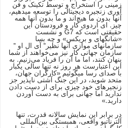
زمینی را استخراج و توسط تکینک و فن
آوری زنجیره دیجیتالی را توسعه میدهیم،
آنها بدون ما هیچ‌اند و ما بدون آنها همه‌
چیز. ای اردوی کار و فرودستان این
حقیقتی است که G7 و نشست
«شانگهای و بریکس» و چه بسا
سازمانهای موازی آنها نظیر” آی ال او ”
سازمان جهانی کار نیز می‌خواهند از شما
پنهان کنند، اما ما آن را فریاد می‌زنیم. به
این اعتبارست هر روز نه تنها سالی یکبار
با صدای رسا میگوئیم «کارگران جهان،
متحد شوید، در این جنگ آشتی ناپذیر جز
زنجیرهای خود چیزی برای از دست دادن
ندارید اما جهانی برای به دست آوردن
دارید.»
در برابر این نمایش سالانه قدرت، تنها
آلترناتیو واقعی، همبستگی بین‌المللی