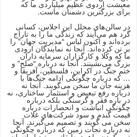
معیشت اردوی عظیم میلیاردی ما که
برای بزرگترین دشمنان ماست.
در سالن‌های مجلل این اجلاس، کسانی
گرد هم می‌آیند که زندگی ما را به تاراج
برده‌اند و اکنون لباس “مدیریت جهان” را
بر تن کرده‌اند. آنجا نه نمایندگان ارودی
ما که وکلا و کارگزاران سرمایه‌ داران
بزرگ می‌نشینند. آنجا نه درباره “صلح” و
ختم جنگ در اکراین، فلسطین، آفریقا و
… که درباره چگونگی ادامه جنگ‌ها با
هزینه جان ما سخن می‌گویند. آنجا نه
درباره رفع تبعیض و استثمار ساختاری، نه
در باره فقر و گرسنگی بلکه درباره
چگونگی انباشت و انحصارات درباره
قیمت گندم و سود شرکت‌های غلات
سخن می گویند و تصمیم می‌گیرند. آنجا
نه درباره نجات زمین که درباره چگونگی
تهی کردن ماهیت طبقاتی و تبدیل انسان