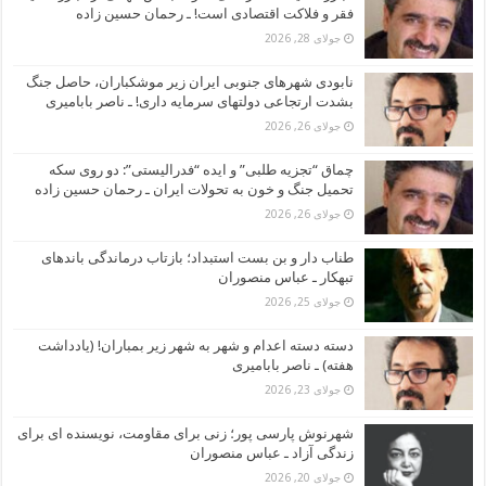
فقر و فلاکت اقتصادی است! ـ رحمان حسین زاده
جولای 28, 2026
نابودی شهرهای جنوبی ایران زیر موشکباران، حاصل جنگ
بشدت ارتجاعی دولتهای سرمایه داری! ـ ناصر بابامیری
جولای 26, 2026
چماق “تجزیه طلبی” و ایده “فدرالیستی”: دو روی سکه
تحمیل جنگ و خون به تحولات ایران ـ رحمان حسین زاده
جولای 26, 2026
طناب دار و بن بست استبداد؛ بازتاب درماندگی باندهای
تبهکار ـ عباس منصوران
جولای 25, 2026
دسته دسته اعدام و شهر به شهر زیر بمباران! (یادداشت
هفته) ـ ناصر بابامیری
جولای 23, 2026
شهرنوش پارسی پور؛ زنی برای مقاومت، نویسنده ای برای
زندگی آزاد ـ عباس منصوران
جولای 20, 2026