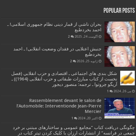
Popular Posts
بحران ناشی از قمار دینی نظام جمهوری اسلامی! ـ
احمد بخردطبع
آگوست 24, 2025
2
جنبش اعتلایی در فقدان وضعیت انقلابی! ـ احمد
بخردطبع
ژانویه 25, 2026
2
شکل بندی های اجتماعی ـ اقتصادی و حزب انقلابی (فصل
نخست از کتاب مبارزات طبقاتی و حزب انقلابی (1964)) ـ
آریگو چروتوا ـ ترجمه: منصور دیجور
می 26, 2024
1
Rassemblement devant le salon de
l’Automobile: Interventionde Jean-Pierre
Mercier
اکتبر 20, 2024
1
چگونگی دریافت کتاب “مجامع عمومی و ساختارهای مبتنی بر خرد
جمعی در فرانسه” از انتشارات ارزان با کلیک کردن تیتر کتاب در