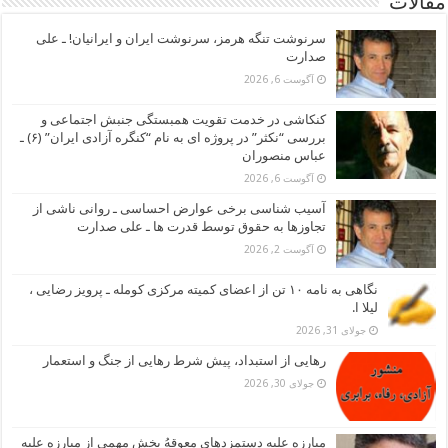
مقالات
سرنوشت تنگه هرمز، سرنوشت ایران و ایرانیان! ـ علی
صدارت
آگوست 6, 2026
کنکاشی در خدمت تقویت همبستگی جنبش اجتماعی و
بررسی “نکثر” در پروژه ای به نام “کنگره آزادی ایران” (۶) ـ
عباس منصوران
آگوست 6, 2026
آسیب شناسی برخی عوارض احساسی ـ روانی ناشی از
تجاوزها به حقوق توسط قدرت ها ـ علی صدارت
آگوست 2, 2026
نگاهی به نامه ۱۰ تن از اعضای کمیته مرکزی کومله ـ پرویز رضایی ،
لیلا ا.
جولای 31, 2026
رهایی از استبداد، پیش شرط رهایی از جنگ و استعمار
جولای 30, 2026
مبارزه علیه دستمزدهای معوقهُ بخش مهمی از مبارزه علیه