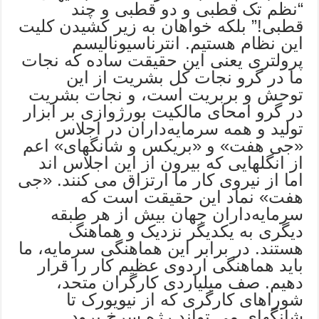
“نظم تک قطبی و دو قطبی و چند
قطبی!” بلکه خواهان به زیر کشیدن کلیت
این نظام هستیم. انترناسیونالیسم
پرولتری یعنی این حقیقت ساده که نجات
ما در گرو نجات کل بشریت از این
توحش و بربریت است، و نجات بشریت
در گرو امحای مالکیت بورژوازی بر ابزار
تولید و همه سرمایه‌داران در اجلاس
«جی هفت» و «بریکس و شانگهای» اعم
از انگلهایی که بیرون از این اجلاس اند
اما از نیروی کار ما ارتزاق می کنند. «جی
هفت» نماد این حقیقت است که
سرمایه‌داران جهان بیش از هر طبقه
دیگری به یکدیگر نزدیک و هماهنگ
هستند. در برابر این هماهنگی سرمایه، ما
باید هماهنگی اردوی عظیم کار را قرار
دهیم. صف میلیاردی کارگران متحد،
شوراهای کارگری که از نیویورک تا
شانگهای می تواند رژه سرخ برود.