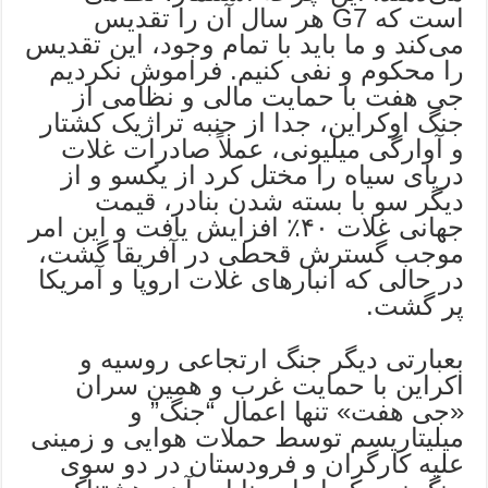
است که G7 هر سال آن را تقدیس
می‌کند و ما باید با تمام وجود، این تقدیس
را محکوم و نفی کنیم. فراموش نکردیم
جی هفت با حمایت مالی و نظامی از
جنگ اوکراین، جدا از جنبه تراژیک کشتار
و آوارگی میلیونی، عملاً صادرات غلات
دریای سیاه را مختل کرد از یکسو و از
دیگر سو با بسته شدن بنادر، قیمت
جهانی غلات ۴۰٪ افزایش یافت و این امر
موجب گسترش قحطی در آفریقا گشت،
در حالی که انبارهای غلات اروپا و آمریکا
پر گشت.
بعبارتی دیگر جنگ ارتجاعی روسیه و
اکراین با حمایت غرب و همین سران
«جی هفت» تنها اعمال “جنگ” و
میلیتاریسم توسط حملات هوایی و زمینی
علیه کارگران و فرودستان در دو سوی