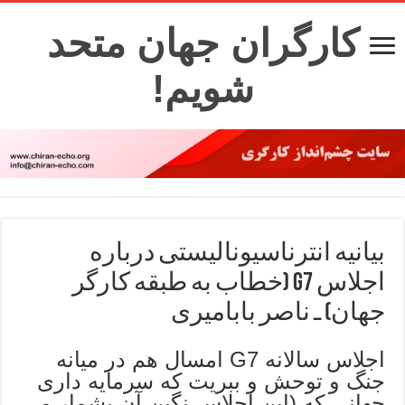
کارگران جهان متحد
شویم!
بیانیه انترناسیونالیستی درباره
اجلاس G7 (خطاب به طبقه کارگر
جهان) ـ ناصر بابامیری
اجلاس سالانه G7 امسال هم در میانه
جنگ و توحش و ببریت که سرمایه داری
جهانی که (این اجلاس نگین آن بشمار می