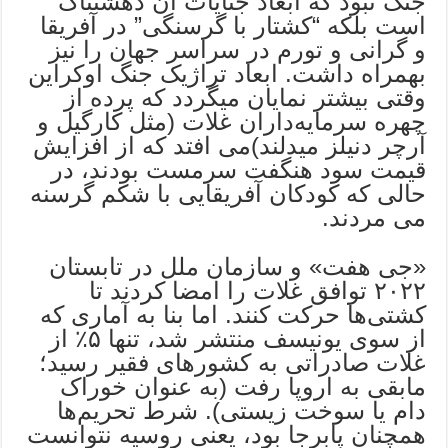
جنگ نبود که ابعاد جنایات آن دهشتناک
است بلکه “کشتار با گرسنگی” در آفریقا
و گرانی و تورم در سراسر جهان را نیز
بهمراه داشت. ابعاد تراژیک جنگ اوکراین
وقتی بیشتر نمایان میگردد که پرده از
چهره سرمایه‌داران غلات (مثل کارگیل و
آرچر دنیلز میدلند)می افتد که از افزایش
قیمت سود هنگفت سرمست بودند، در
حالی که کودکان آفریقایی با شکم گرسنه
می مردند.
«جی هفت» و سازمان ملل در تابستان
۲۰۲۲ توافق غلات را امضا کردند تا
کشتی‌ها حرکت کنند. اما بنا به آماری که
از سوی یونیسف منتشر شد، تنها ۵٪ از
غلات صادراتی به کشورهای فقیر رسید؛
مابقی به اروپا رفت (به عنوان خوراک
دام یا سوخت زیستی). شرط تحریم‌ها
همچنان پابرجا بود، یعنی روسیه نتوانست