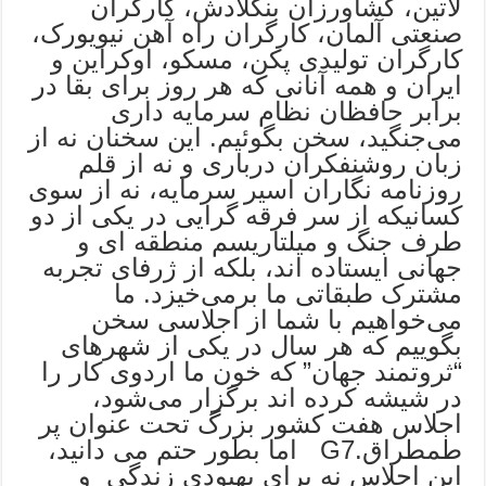
لاتین، کشاورزان بنگلادش، کارگران
صنعتی آلمان، کارگران راه آهن نیویورک،
کارگران تولیدی پکن، مسکو، اوکراین و
ایران و همه آنانی که هر روز برای بقا در
برابر حافظان نظام سرمایه داری
می‌جنگید، سخن بگوئیم. این سخنان نه از
زبان روشنفکران درباری و نه از قلم
روزنامه ‌نگاران اسیر سرمایه، نه از سوی
کسانیکه از سر فرقه گرایی در یکی از دو
طرف جنگ و میلتاریسم منطقه ای و
جهانی ایستاده اند، بلکه از ژرفای تجربه
مشترک طبقاتی ما برمی‌خیزد. ما
می‌خواهیم با شما از اجلاسی سخن
بگوییم که هر سال در یکی از شهرهای
“ثروتمند جهان” که خون ما اردوی کار را
در شیشه کرده اند برگزار می‌شود،
اجلاس هفت کشور بزرگ تحت عنوان پر
طمطراق.G7 اما بطور حتم می دانید،
این اجلاس نه برای بهبودی زندگی و