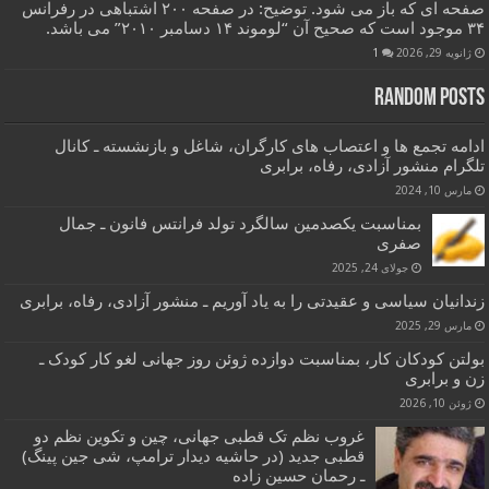
صفحه ای که باز می شود. توضیح: در صفحه ۲۰۰ اشتباهی در رفرانس
۳۴ موجود است که صحیح آن “لوموند ۱۴ دسامبر ۲۰۱۰” می باشد.
ژانویه 29, 2026
1
Random Posts
ادامه تجمع ها و اعتصاب های کارگران، شاغل و بازنشسته ـ کانال
تلگرام منشور آزادی، رفاه، برابری
مارس 10, 2024
بمناسبت یکصدمین سالگرد تولد فرانتس فانون ـ جمال
صفری
جولای 24, 2025
زندانیان سیاسی و عقیدتی را به یاد آوریم ـ منشور آزادی، رفاه، برابری
مارس 29, 2025
بولتن کودکان کار، بمناسبت دوازده ژوئن روز جهانی لغو کار کودک ـ
زن و برابری
ژوئن 10, 2026
غروب نظم تک قطبی جهانی، چین و تکوین نظم دو
قطبی جدید (در حاشیه دیدار ترامپ، شی جین پینگ)
ـ رحمان حسین زاده