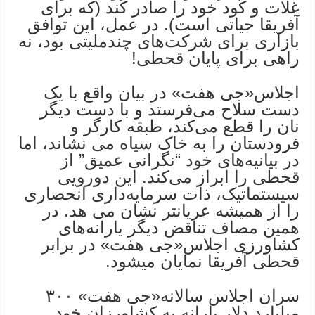
غلات و کود خود را صادر کند (که برای
آفریقا حیاتی است). در عمل، این توافق
بازاری برای شرکت‌های چندملیتی بود، نه
راهی برای پایان قحطی!
اجلاس«جی هفت» در بیان واقع با یک
دست سلاح می‌فرستد و با دست دیگر
نان را قطع می‌کند، طبقه کارگر و
فرودستان را به خاک سیاه می نشاند، اما
در بیانیه‌های خود “نگرانی عمیق” از
قحطی را ابراز می‌کند. این دورویی
سیستماتیک، ذات سرمایه‌داری انحصاری
را از همیشه عریانتر نشان می هد. در
همین مصاف تناقض دیگر یارانه‌های
کشاورزی اجلاس«جی هفت» در برابر
قحطی آفریقا نمایان میشود.
سران اجلاس سالانه«جی هفت» ۳۰۰
میلیارد دلار یارانه به کشاورزان خود