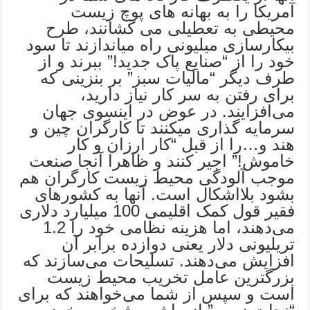
آمریکا را به بهانه های پوچ زیست
محیطی به تعطیلی می کشانند، طرح
بیکارسازی میلیونی راه میاندازند تا سود
خود را از “صنایع پاک جدید!” ببرند و از
طرف دیگر “مالیات سبز” بر بنزینی که
برای رفتن به سر کار نیاز دارید،
می‌افزایند. در عوض در اینسوی جهان
سرمایه گذاری میکنند تا کارگران چین و
هند و…را از قبل “کار ارزان و کار
خاموش!” اجیر کنند و ظاهرا آنجا صنعت
موجب آلودگی محیط زیست کارگران هم
بشود بلااشکال است. آنها به کشورهای
فقیر قول کمک اقلیمی 100 میلیارد دلاری
می‌دهند، اما هزینه نظامی خود را 1.2
تریلیونی دلار یعنی دوازده برابر آن
افزایش می‌دهند. تسلیحات می‌سازند که
بزرگترین عامل تخریب محیط زیست
است و سپس از شما می‌خواهند که برای