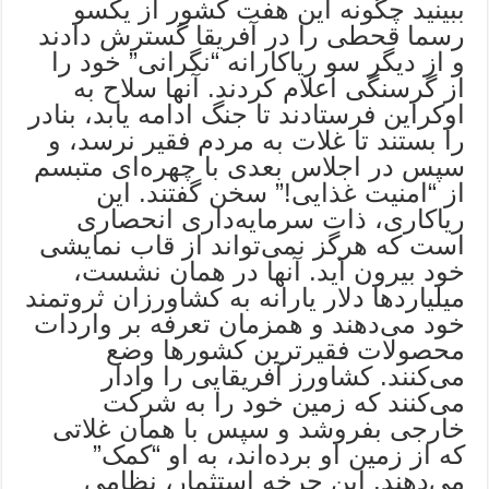
ببینید چگونه این هفت کشور از یکسو
رسما قحطی را در آفریقا گسترش دادند
و از دیگر سو ریاکارانه “نگرانی” خود را
از گرسنگی اعلام کردند. آنها سلاح به
اوکراین فرستادند تا جنگ ادامه یابد، بنادر
را بستند تا غلات به مردم فقیر نرسد، و
سپس در اجلاس بعدی با چهره‌ای متبسم
از “امنیت غذایی!” سخن گفتند. این
ریاکاری، ذات سرمایه‌داری انحصاری
است که هرگز نمی‌تواند از قاب نمایشی
خود بیرون آید. آنها در همان نشست،
میلیاردها دلار یارانه به کشاورزان ثروتمند
خود می‌دهند و همزمان تعرفه بر واردات
محصولات فقیرترین کشورها وضع
می‌کنند. کشاورز آفریقایی را وادار
می‌کنند که زمین خود را به شرکت
خارجی بفروشد و سپس با همان غلاتی
که از زمین او برده‌اند، به او “کمک”
می‌دهند. این چرخه استثمار، نظامی