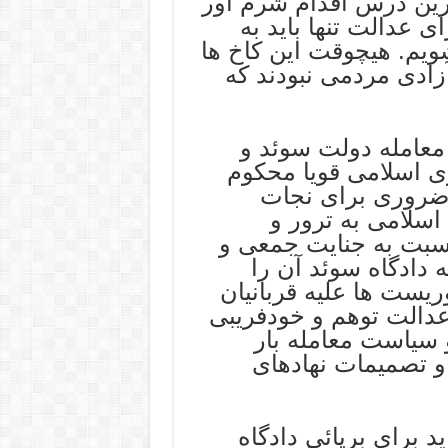
رین درس اقدام شرم آور
 عدالت تنها باید به
ویم. هیچوقت این کاخ ها
آزادی مردمی نبودند که
عامله دولت سوئد و
ی اسلامی قویا محکوم
و ضروری برای نجات
سلامی به ترور و
سبت به جنایت جمعی و
دادگاه سوئد آن را
ریست ها علیه قربانیان
عدالت توهم و خودفریبی
 سیاست معامله بار
 و تصمیمات نهادهای
 برای برپائی دادگاه