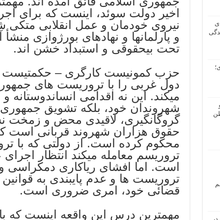
جمهوری اسلامی فائق آمده اند. مهمت
اخیر دولت سوئد، اینست که برای اجرای
نیروی خودمان و عمل انقلابی متکی ش
ی
دگی
و پارلمانها و نهادهای بورژوازی منشأ 
تحت بیحقوقی و استبداد خشن اند.
؛
حزب کمونیست کارگری – حکمتیست م
دول غربی را با تروریست های جمهور
میکند. این نه اقدامی انساندوستانه 
شهروندان خود، بلکه تشویق جمهوری ا
طن
گروگانگیری، لاقیدی محض و زمخت ن
حقوق هزاران شهروند قربانی است که 
محکوم کرده است. از دولتی که با ترو
تروریسم معامله میکند انتظار اجرای 
است. اما افشای ریاکاری دمکراسی و
تروریست ها و عدم پایبندی به قوانین
م
قضائی خود، امری ضروری است.
مهمترین درس این واقعه اینست که باید
در