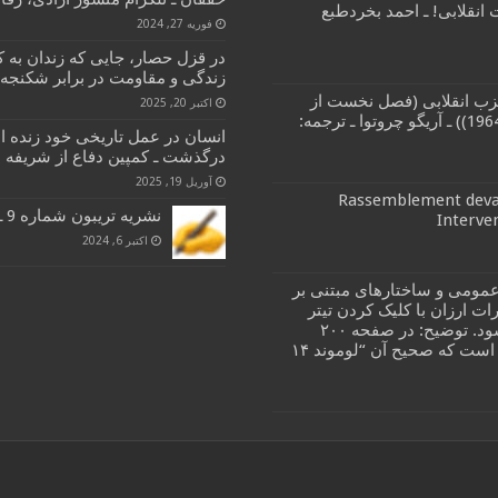
انقلابی! ـ احمد بخردطبع
فوریه 27, 2024
در قزل حصار، جایی که زندان به 
زندگی و مقاومت در برابر شکنجه 
زب انقلابی (فصل نخست از
اکتبر 20, 2025
کتاب مبارزات طبقاتی و حزب انقلابی (1964)) ـ آریگو چروتوا ـ ترجمه:
انسان در عمل تاریخی خود زنده اس
درگذشت ـ کمپین دفاع از شریفه
آوریل 19, 2025
Rassemblement devan
نشریه تریبون شماره 9 ـ 4 اکتبر 2024
Interve
اکتبر 6, 2024
مومی و ساختارهای مبتنی بر
ات ارزان با کلیک کردن تیتر
کتاب در صفحه ای که باز می شود. توضیح: در صفحه ۲۰۰
اشتباهی در رفرانس ۳۴ موجود است که صحیح آن “لوموند ۱۴