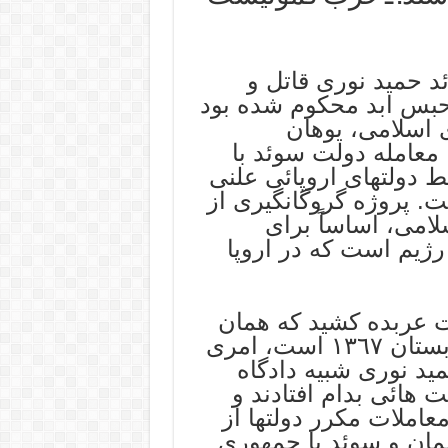
 ۲۰۲۴، دولت سوئد حمید نوری قاتل و
حبس ابد محکوم شده بود
 اسلامی، یوهان
معامله دولت سوئد با
 دولتهای اروپائی علنی
. پروژه گروگانگیری از
امی، اساساً برای
رژیم است که در اروپا
ت عربده کشید که همان
“حمید عباسی” دادیار دوره قتل عام تابستان ١٣٦٧ است، امری
حمید نوری شبیه دادگاه
 هائی بدام افتادند و
عاملات مکرر دولتها از
آلمان و سوئد با جمهوری