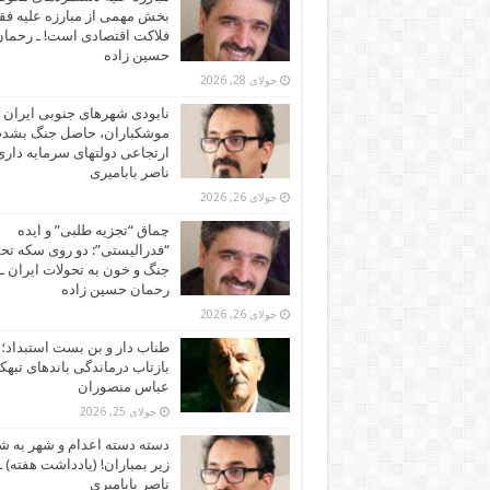
بخش مهمی از مبارزه علیه فقر
فلاکت اقتصادی است! ـ رحما
حسین زاده
جولای 28, 2026
نابودی شهرهای جنوبی ایران ز
موشکباران، حاصل جنگ بشد
ارتجاعی دولتهای سرمایه داری!
ناصر بابامیری
جولای 26, 2026
چماق “تجزیه طلبی” و ایده
“فدرالیستی”: دو روی سکه تح
جنگ و خون به تحولات ایران ـ
رحمان حسین زاده
جولای 26, 2026
طناب دار و بن بست استبداد؛
بازتاب درماندگی باندهای تبهکا
عباس منصوران
جولای 25, 2026
دسته دسته اعدام و شهر به ش
زیر بمباران! (یادداشت هفته) ـ
ناصر بابامیری