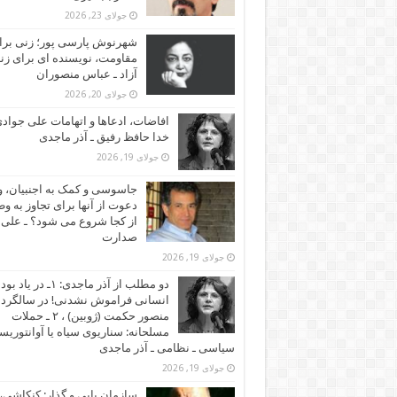
جولای 23, 2026
شهرنوش پارسی پور؛ زنی برا
مقاومت، نویسنده ای برای زن
آزاد ـ عباس منصوران
جولای 20, 2026
افاضات، ادعاها و اتهامات علی جوادی
خدا حافظ رفیق ـ آذر ماجدی
جولای 19, 2026
جاسوسی و کمک به اجنبیان، و
دعوت از آنها برای تجاوز به و
از کجا شروع می شود؟ ـ علی
صدارت
جولای 19, 2026
دو مطلب از آذر ماجدی: ۱ـ در یاد بود
انسانی فراموش نشدنی! در سالگرد
منصور حکمت (ژوبین) ، ۲ ـ حملات
مسلحانه: سناریوی سیاه یا آوانتوریس
سیاسی ـ نظامی ـ آذر ماجدی
جولای 19, 2026
سازمان یابی و گذار: کنکاشی، 