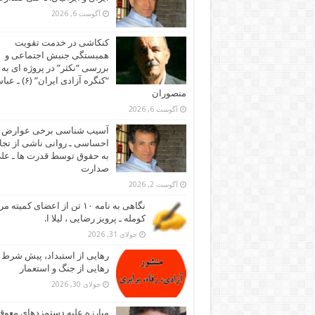
آگوست 6, 2026
کنکاشی در خدمت تقویت
همبستگی جنبش اجتماعی و
بررسی “نکثر” در پروژه ای به 
“کنگره آزادی ایران” (۶)
منصوران
آگوست 6, 2026
آسیب شناسی برخی عوارض
احساسی ـ روانی ناشی از تجا
به حقوق توسط قدرت ها ـ عل
صدارت
آگوست 2, 2026
نگاهی به نامه ۱۰ تن از اعضای کمیته
کومله ـ پرویز رضایی ، لیلا ا.
جولای 31, 2026
رهایی از استبداد، پیش شرط
رهایی از جنگ و استعمار
جولای 30, 2026
مبارزه علیه دستمزدهای معوقه