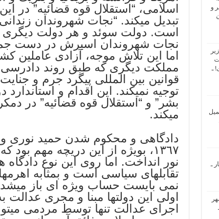
اسلامی، “استقلال قوه قضائیه” در ای
 و
ن
تبدیل میکند. “نجات شهروندان زندانی”
است. دولت سوئد و هر دولت دیگری
نجات شهروندان اسیرش در دست جمهو
یر
اما این تلاش موجه، آزادی عاملین کش
ت
مملکت دیگری که طبق روند دادرسی 
 ـ
قوانین بین المللی پیگرد جرم و جنایت
توجیه نمیکند. این اقدام و استاندارد 
بشر” و “استقلال قوه قضائیه” در دمک
میکند.
میل
دادگاهی و محکوم شدن حمید نوری و با
١٣٦٧، بویژه از این دریچه مهم بود 
نور انداخت. اما روی این نوع دادگاه ها
ر ـ
تقابلهای سیاسی است و بمثابه اهرمها
نمی بایست حساب ویژه ای باز میشد. ا
اولی این دولتها مبنا و مجری عدالت به 
هر
اجرای عدالت تنها توسط مردمی میتوا