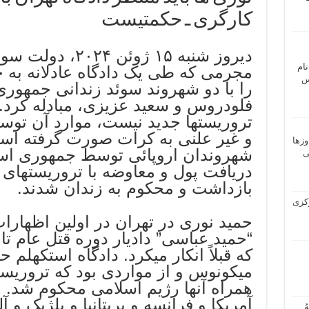
کارگری ـ حکمتیست
دیروز شنبه ۱۵ ژوئن
نام
مجرمی که طی یک دادگاه عادلانه به 
 ـ عباس
را با دو شهروند سوئد زندانی جمهوری
فلودروس و سعید عزیزی، مبادله کرد. 
تروریستها جدید نیست، موارد آن توسط
و غیر علنی به کرات صورت گرفته است
وزها
شهروندان اروپائی توسط جمهوری اسل
ی
دریافت پول و معاوضه با تروریستهای 
بازداشت و محکوم به زندان شدند.
 مرکزی
حمید نوری در تهران در اولین اظهارا
که قبلاً انکار میکرد. دادگاه استکهلم 
میکونوس و از مواردی بود که تروریست
همراه آنها رژیم اسلامی محکوم شد. م
آمریکا و فرانسه و بریتانیا و بلژیک و 
ُ