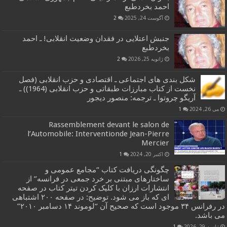
احمد بخردطبع
آگوست 24, 2025
2
جنبش اعتلایی در فقدان وضعیت انقلابی! ـ احمد
بخردطبع
ژانویه 25, 2026
2
شکل بندی های اجتماعی ـ اقتصادی و حزب انقلابی (فصل
نخست از کتاب مبارزات طبقاتی و حزب انقلابی (1964)) ـ
آریگو چروتوا ـ ترجمه: منصور دیجور
می 26, 2024
1
Rassemblement devant le salon de
l’Automobile: Interventionde Jean-Pierre
Mercier
اکتبر 20, 2024
1
چگونگی دریافت کتاب “مجامع عمومی و
ساختارهای مبتنی بر خرد جمعی در فرانسه” از
انتشارات ارزان با کلیک کردن تیتر کتاب در صفحه
ای که باز می شود. توضیح: در صفحه ۲۰۰ اشتباهی
در رفرانس ۳۴ موجود است که صحیح آن “لوموند ۱۴ دسامبر ۲۰۱۰”
می باشد.
ژانویه 29, 2026
1