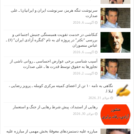
سرنوشت تنگه هرمز، سرنوشت ایران و ایرانیان! ـ علی
صدارت
آگوست 6, 2026
کنکاشی در خدمت تقویت همبستگی جنبش اجتماعی و
بررسی “نکثر” در پروژه ای به نام “کنگره آزادی ایران” (۶) ـ
عباس منصوران
آگوست 6, 2026
آسیب شناسی برخی عوارض احساسی ـ روانی ناشی از
تجاوزها به حقوق توسط قدرت ها ـ علی صدارت
آگوست 2, 2026
نگاهی به نامه ۱۰ تن از اعضای کمیته مرکزی کومله ـ پرویز رضایی ،
لیلا ا.
جولای 31, 2026
رهایی از استبداد، پیش شرط رهایی از جنگ و استعمار
جولای 30, 2026
مبارزه علیه دستمزدهای معوقهُ بخش مهمی از مبارزه علیه