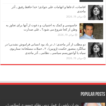
افاضات، ادعاها و اتهامات علی جوادی؛ خدا حافظ رفیق ـ آذر
ماجدی
جولای 19, 2026
جاسوسی و کمک به اجنبیان، و دعوت از آنها برای تجاوز به
وطن از کجا شروع می شود؟ ـ علی صدارت
جولای 19, 2026
دو مطلب از آذر ماجدی: ۱ـ در یاد بود انسانی فراموش نشدنی! در
سالگرد منصور حکمت (ژوبین) ، ۲ ـ حملات مسلحانه: سناریوی
سیاه یا آوانتوریسم سیاسی ـ نظامی ـ آذر ماجدی
جولای 19, 2026
Popular Posts
بحران ناشی از قمار دینی نظام جمهوری اسلامی! ـ