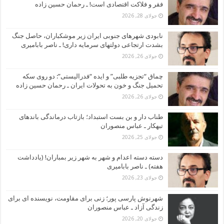
فقر و فلاکت اقتصادی است! ـ رحمان حسین زاده
جولای 28, 2026
نابودی شهرهای جنوبی ایران زیر موشکباران، حاصل جنگ
بشدت ارتجاعی دولتهای سرمایه داری! ـ ناصر بابامیری
جولای 26, 2026
چماق “تجزیه طلبی” و ایده “فدرالیستی”: دو روی سکه
تحمیل جنگ و خون به تحولات ایران ـ رحمان حسین زاده
جولای 26, 2026
طناب دار و بن بست استبداد؛ بازتاب درماندگی باندهای
تبهکار ـ عباس منصوران
جولای 25, 2026
دسته دسته اعدام و شهر به شهر زیر بمباران! (یادداشت
هفته) ـ ناصر بابامیری
جولای 23, 2026
شهرنوش پارسی پور؛ زنی برای مقاومت، نویسنده ای برای
زندگی آزاد ـ عباس منصوران
جولای 20, 2026