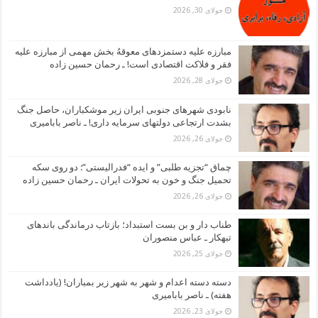
جولای 30, 2026
مبارزه علیه دستمزدهای معوقهُ بخش مهمی از مبارزه علیه
فقر و فلاکت اقتصادی است! ـ رحمان حسین زاده
جولای 28, 2026
نابودی شهرهای جنوبی ایران زیر موشکباران، حاصل جنگ
بشدت ارتجاعی دولتهای سرمایه داری! ـ ناصر بابامیری
جولای 26, 2026
چماق “تجزیه طلبی” و ایده “فدرالیستی”: دو روی سکه
تحمیل جنگ و خون به تحولات ایران ـ رحمان حسین زاده
جولای 26, 2026
طناب دار و بن بست استبداد؛ بازتاب درماندگی باندهای
تبهکار ـ عباس منصوران
جولای 25, 2026
دسته دسته اعدام و شهر به شهر زیر بمباران! (یادداشت
هفته) ـ ناصر بابامیری
جولای 23, 2026