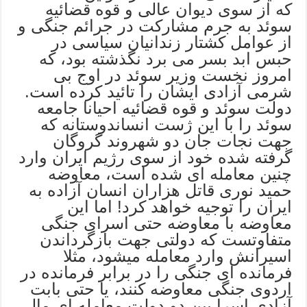
که از سوی دیوان عالی و قوه قضائیه
سوئد به جرم مشارکت در جرائم جنگی و
از عوامل کشتار زندانیان سیاسی در
حبس ابد بسر می برد نگذشته بود، که
امروز نخست وزیر سوئد در اوج بی
شرمی آزادی ایشان را تائید کرده است.
دولت سوئد و قوه قضائیه احیانا جامعه
سوئد را با این ژست انساندوستانه که
جهت نجات جان دو شهروند گروگان
گرفته شده خود از سوی رژیم ایران وارد
چنین معامله ای شده است، معاوضه
حمید نوری قاتل هزاران انسان آزاده به
ایران را توجیه خواهد کرد! اما این
معاوضه با معاوضه حتی اسرای جنگی
متفاوتست که دولتی جهت بازگرداندن
اسیرانش وارد معامله میشود، مثلا
فرمانده ای جنگی را در برابر فرمانده در
اردوی جنگی معاوضه کنند، یا حتی بابت
آزادی اسرا بین دو دولت معامله ای مالی