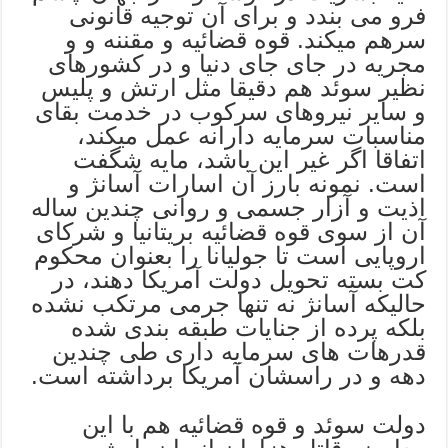
فرو می بندد و برای آن توجیه قانونی
سرهم میکند. قوه قضائیه و مقننه و و
مجریه در جای جای دنیا و در کشورهای
نظیر سوئد هم دقیقا مثل ارتش و پلیس
و سایر نیروهای سرکوب در خدمت بقای
مناسبات سرمایه دارانه عمل میکند،
اتفاقا اگر غیر این باشد، مایه شگفت
است. نمونه بارز آن اسارات آسانژ و
اذیت و آزار جسمی و روانی چندین ساله
آن از سوی قوه قضائیه بریتانیا و شرکای
اروپایی است تا جولیانا را بعنوان محکوم
کت بسته تحویل دولت آمریکا دهند، در
حالیکه آسانژ نه تنها جرمی مرتکب نشده
بلکه پرده از جنایات طبقه بندی شده
قدرهات های سرمایه داری طی چندین
دهه و در راسشان آمریکا برداشته است.
دولت سوئد و قوه قضائیه هم با این