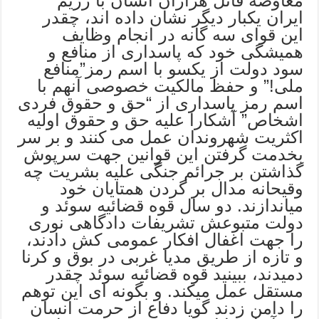
معاوضه قاتل هزاران انسان با رژیم
ایران یکبار دیگر نشان داده اند، چقدر
این قوای سه گانه در انجام وظایف
همیشگی خود که پاسداری از منافع و
سود دولت از یکسو با اسم رمز”منافع
ملی!” و حفظ مالکیت خصوصی آنهم با
اسم رمز پاسداری از “حق و حقوق فردی
اشخاص” آشکارا علیه حق و حقوق اولیه
اکثریت شهروندان عمل می کنند و بر سر
بخدمت گرفتن این قوانین جهت سرپوش
گذاشتن بر جرائم جنگی علیه بشریت چه
وقیحانه مدال بر گردن همتایان خود
میاندازند. دو سال قوه قضائیه سوئد و
دولت متبوعش تشریفات دادگاهی نوری
را جهت اغفال افکار عمومی کش دادند،
و تازه از طریق مدیا غربی در بوق و کرنا
دمیدند، ببینید قوه قضائیه سوئد چقدر
مستقل عمل میکند. و بگونه ای این توهم
را دامن زدند گویا دفاع از حرمت انسان