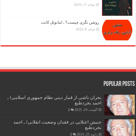
جولای 11, 2026
روشن نگری چیست؟ ـ امانوئل کانت
جولای 8, 2026
Popular Posts
بحران ناشی از قمار دینی نظام جمهوری اسلامی! ـ
احمد بخردطبع
آگوست 24, 2025
2
جنبش اعتلایی در فقدان وضعیت انقلابی! ـ احمد
بخردطبع
ژانویه 25, 2026
2