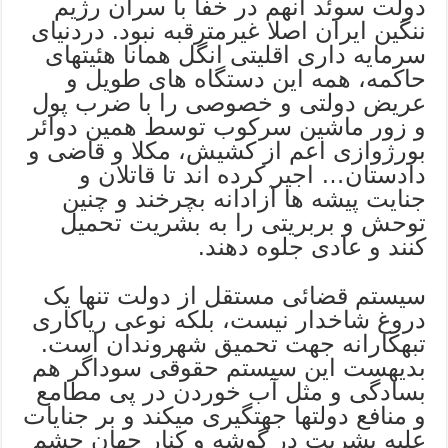
دولت سوئد آنهم در خفا با سران رژیم
ننگین ایران اصلا غیرمترقبه نبود. دردنیای
سرمایه داری اقلیتی انگل همانا هئیتهای
حاکمه، همه این دستگاه های طویل و
عریض دولتی و خصوصی را با ضرب پول
و زور ماشین سرکوب توسط همین دوائر
بورژوازی اعم از کشیش، مکلا و قاضی و
دادستان… اجیر کرده اند تا قاتلان و
جنایت پیشه ها آزادانه بچرخند و چنین
توحش و بربریتی را به بشریت تحمیل
کنند و عادی جلوه دهند.
سیستم قضائی مستقل از دولت تنها یک
دروغ شاخدار نیست، بلکه نوعی ریاکاری
تبهکارانه جهت تحمیق شهروندان است.
بدیهست این سیستم حقوقی سوداگر هم
بسادگی و مثل آب خوردن در پی مطامع
و منافع دولتها جهتگیری میکند و بر جنایات
علیه بشریت در گوشه و کنار جهان چشم