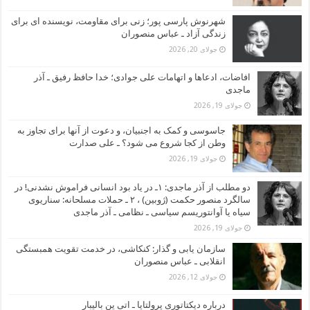
شهرنوش پارسی پور؛ زنی برای مقاومت، نویسنده ای برای
زندگی آزاد ـ عباس منصوران
جولای 20, 2026
افاضات، ادعاها و اتهامات علی جوادی؛ خدا حافظ رفیق ـ آذر
ماجدی
جولای 19, 2026
جاسوسی و کمک به اجنبیان، و دعوت از آنها برای تجاوز به
وطن از کجا شروع می شود؟ ـ علی صدارت
جولای 19, 2026
دو مطلب از آذر ماجدی: ۱ـ در یاد بود انسانی فراموش نشدنی! در
سالگرد منصور حکمت (ژوبین) ، ۲ ـ حملات مسلحانه: سناریوی
سیاه یا آوانتوریسم سیاسی ـ نظامی ـ آذر ماجدی
جولای 19, 2026
سازمان یابی و گذار: کنکاشی، در خدمت تقویت همبستگی
انقلابی ـ عباس منصوران
جولای 12, 2026
درباره دیکتاتوری پرولتایا ـ اتی ین بالیبار