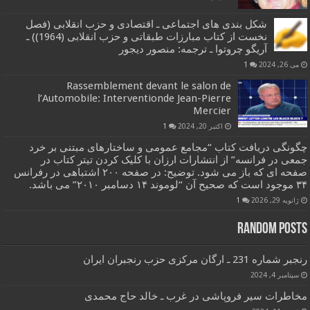
شکل بندی های اجتماعی ـ اقتصادی و حزب انقلابی (فصل
نخست از کتاب مبارزات طبقاتی و حزب انقلابی (1964)) ـ
آریگو چروتوا ـ ترجمه: منصور دیجور
می 26, 2024
1
Rassemblement devant le salon de
l’Automobile: Interventionde Jean-Pierre
Mercier
اکتبر 20, 2024
1
چگونگی دریافت کتاب “مجامع عمومی و ساختارهای مبتنی بر خرد
جمعی در فرانسه” از انتشارات ارزان با کلیک کردن تیتر کتاب در
صفحه ای که باز می شود. توضیح: در صفحه ۲۰۰ اشتباهی در رفرانس
۳۴ موجود است که صحیح آن “لوموند ۱۴ دسامبر ۲۰۱۰” می باشد.
ژانویه 29, 2026
1
Random Posts
رنجبر شماره 231 ـ ارگان مرکزی حزب رنجبران ایران
سپتامبر 4, 2024
مخاطرات سیر فروپاشی در غرب ـ خالد حاج محمدی