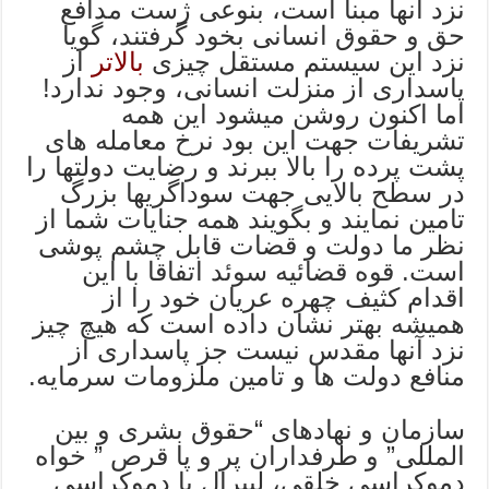
نزد آنها مبنا است، بنوعی ژست مدافع
حق و حقوق انسانی بخود گرفتند، گویا
نزد این سیستم مستقل چیزی
بالاتر
از
پاسداری از منزلت انسانی، وجود ندارد!
اما اکنون روشن میشود این همه
تشریفات جهت این بود نرخ معامله های
پشت پرده را بالا ببرند و رضایت دولتها را
در سطح بالایی جهت سوداگریها بزرگ
تامین نمایند و بگویند همه جنایات شما از
نظر ما دولت و قضات قابل چشم پوشی
است. قوه قضائیه سوئد اتفاقا با این
اقدام کثیف چهره عریان خود را از
همیشه بهتر نشان داده است که هیچ چیز
نزد آنها مقدس نیست جز پاسداری از
منافع دولت ها و تامین ملزومات سرمایه.
سازمان و نهادهای “حقوق بشری و بین
المللی” و طرفداران پر و پا قرص ” خواه
دموکراسی خلقی، لیبرال یا دموکراسی