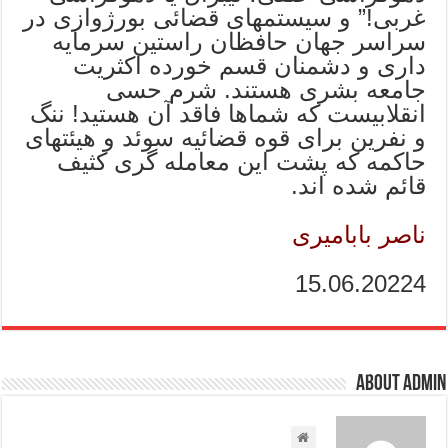
غربی!” و سیستمهای قضائی بورژوازی در
سراسر جهان حافظان راستین سرمایه
داری و دشمنان قسم خورده اکثریت
جامعه بشری هستند. شرم حسی
انقلابیست که شماها فاقد آن هستید! ننگ
و نفرین برای قوه قضائیه سوئد و هیئتهای
حاکمه که پشت این معامله گری کثیف
قائم شده اند.
ناصر بابامیری
15.06.20224
About admin