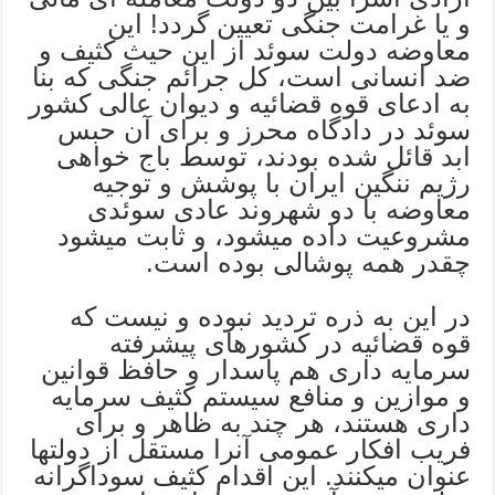
و یا غرامت جنگی تعیین گردد! این
معاوضه دولت سوئد از این حیث کثیف و
ضد انسانی است، کل جرائم جنگی که بنا
به ادعای قوه قضائیه و دیوان عالی کشور
سوئد در دادگاه محرز و برای آن حبس
ابد قائل شده بودند، توسط باج خواهی
رژیم ننگین ایران با پوشش و توجیه
معاوضه با دو شهروند عادی سوئدی
مشروعیت داده میشود، و ثابت میشود
چقدر همه پوشالی بوده است.
در این به ذره تردید نبوده و نیست که
قوه قضائیه در کشورهای پیشرفته
سرمایه داری هم پاسدار و حافظ قوانین
و موازین و منافع سیستم کثیف سرمایه
داری هستند، هر چند به ظاهر و برای
فریب افکار عمومی آنرا مستقل از دولتها
عنوان میکنند. این اقدام کثیف سوداگرانه