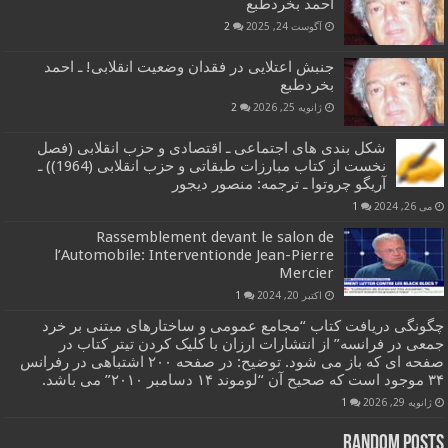
احمد بخردطبع
آگوست 24, 2025
2
جنبش اعتلایی در فقدان وضعیت انقلابی! ـ احمد
بخردطبع
ژانویه 25, 2026
2
شکل بندی های اجتماعی ـ اقتصادی و حزب انقلابی (فصل
نخست از کتاب مبارزات طبقاتی و حزب انقلابی (1964)) ـ
آریگو چروتوا ـ ترجمه: منصور دیجور
می 26, 2024
1
Rassemblement devant le salon de
l’Automobile: Interventionde Jean-Pierre
Mercier
اکتبر 20, 2024
1
چگونگی دریافت کتاب “مجامع عمومی و ساختارهای مبتنی بر خرد
جمعی در فرانسه” از انتشارات ارزان با کلیک کردن تیتر کتاب در
صفحه ای که باز می شود. توضیح: در صفحه ۲۰۰ اشتباهی در رفرانس
۳۴ موجود است که صحیح آن “لوموند ۱۴ دسامبر ۲۰۱۰” می باشد.
ژانویه 29, 2026
1
Random Posts