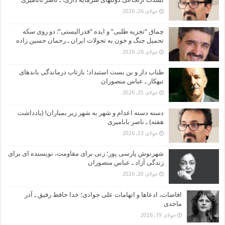
جولای 26, 2026
چماق “تجزیه طلبی” و ایده “فدرالیستی”: دو روی سکه
تحمیل جنگ و خون به تحولات ایران ـ رحمان حسین زاده
جولای 26, 2026
طناب دار و بن بست استبداد؛ بازتاب درماندگی باندهای
تبهکار ـ عباس منصوران
جولای 25, 2026
دسته دسته اعدام و شهر به شهر زیر بمباران! (یادداشت
هفته) ـ ناصر بابامیری
جولای 23, 2026
شهرنوش پارسی پور؛ زنی برای مقاومت، نویسنده ای برای
زندگی آزاد ـ عباس منصوران
جولای 20, 2026
افاضات، ادعاها و اتهامات علی جوادی؛ خدا حافظ رفیق ـ آذر
ماجدی
جولای 19, 2026