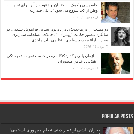
جاسوسی و کمک به اجنبیان، و دعوت از آنها برای تجاوز به
وطن از کجا شروع می شود؟ ـ علی صدارت
جولای 19, 2026
دو مطلب از آذر ماجدی: ۱ـ در یاد بود انسانی فراموش نشدنی! در
سالگرد منصور حکمت (ژوبین) ، ۲ ـ حملات مسلحانه: سناریوی
سیاه یا آوانتوریسم سیاسی ـ نظامی ـ آذر ماجدی
جولای 19, 2026
سازمان یابی و گذار: کنکاشی، در خدمت تقویت همبستگی
انقلابی ـ عباس منصوران
جولای 12, 2026
Popular Posts
بحران ناشی از قمار دینی نظام جمهوری اسلامی! ـ