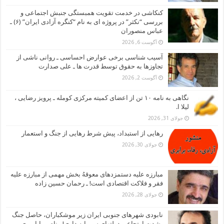
کنکاشی در خدمت تقویت همبستگی جنبش اجتماعی و
بررسی “نکثر” در پروژه ای به نام “کنگره آزادی ایران” (۶) ـ
عباس منصوران
آگوست 6, 2026
آسیب شناسی برخی عوارض احساسی ـ روانی ناشی از
تجاوزها به حقوق توسط قدرت ها ـ علی صدارت
آگوست 2, 2026
نگاهی به نامه ۱۰ تن از اعضای کمیته مرکزی کومله ـ پرویز رضایی ،
لیلا ا.
جولای 31, 2026
رهایی از استبداد، پیش شرط رهایی از جنگ و استعمار
جولای 30, 2026
مبارزه علیه دستمزدهای معوقهُ بخش مهمی از مبارزه علیه
فقر و فلاکت اقتصادی است! ـ رحمان حسین زاده
جولای 28, 2026
نابودی شهرهای جنوبی ایران زیر موشکباران، حاصل جنگ
بشدت ارتجاعی دولتهای سرمایه داری! ـ ناصر بابامیری