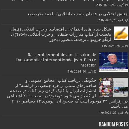
آگوست 24, 2025
2
جنبش اعتلایی در فقدان وضعیت انقلابی! ـ احمد بخردطبع
ژانویه 25, 2026
2
شکل بندی های اجتماعی ـ اقتصادی و حزب انقلابی (فصل
نخست از کتاب مبارزات طبقاتی و حزب انقلابی (1964)) ـ
آریگو چروتوا ـ ترجمه: منصور دیجور
می 26, 2024
1
Rassemblement devant le salon de
l’Automobile: Interventionde Jean-Pierre
Mercier
اکتبر 20, 2024
1
چگونگی دریافت کتاب “مجامع عمومی و
ساختارهای مبتنی بر خرد جمعی در فرانسه” از
انتشارات ارزان با کلیک کردن تیتر کتاب در صفحه
ای که باز می شود. توضیح: در صفحه ۲۰۰ اشتباهی
در رفرانس ۳۴ موجود است که صحیح آن “لوموند ۱۴ دسامبر ۲۰۱۰”
می باشد.
ژانویه 29, 2026
1
Random Posts