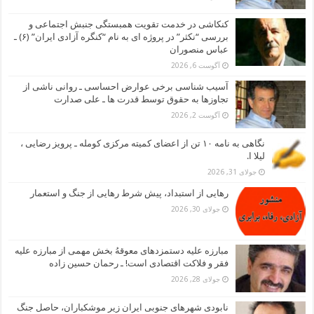
کنکاشی در خدمت تقویت همبستگی جنبش اجتماعی و
بررسی “نکثر” در پروژه ای به نام “کنگره آزادی ایران” (۶) ـ
عباس منصوران
آگوست 6, 2026
آسیب شناسی برخی عوارض احساسی ـ روانی ناشی از
تجاوزها به حقوق توسط قدرت ها ـ علی صدارت
آگوست 2, 2026
نگاهی به نامه ۱۰ تن از اعضای کمیته مرکزی کومله ـ پرویز رضایی ،
لیلا ا.
جولای 31, 2026
رهایی از استبداد، پیش شرط رهایی از جنگ و استعمار
جولای 30, 2026
مبارزه علیه دستمزدهای معوقهُ بخش مهمی از مبارزه علیه
فقر و فلاکت اقتصادی است! ـ رحمان حسین زاده
جولای 28, 2026
نابودی شهرهای جنوبی ایران زیر موشکباران، حاصل جنگ