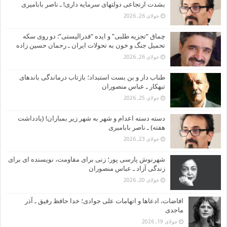
بشدت ارتجاعی دولتهای سرمایه داری! ـ ناصر بابامیری
جولای 26, 2026
چماق “تجزیه طلبی” و ایده “فدرالیستی”: دو روی سکه
تحمیل جنگ و خون به تحولات ایران ـ رحمان حسین زاده
جولای 26, 2026
طناب دار و بن بست استبداد؛ بازتاب درماندگی باندهای
تبهکار ـ عباس منصوران
جولای 25, 2026
دسته دسته اعدام و شهر به شهر زیر بمباران! (یادداشت
هفته) ـ ناصر بابامیری
جولای 23, 2026
شهرنوش پارسی پور؛ زنی برای مقاومت، نویسنده ای برای
زندگی آزاد ـ عباس منصوران
جولای 20, 2026
افاضات، ادعاها و اتهامات علی جوادی؛ خدا حافظ رفیق ـ آذر
ماجدی
جولای 19, 2026