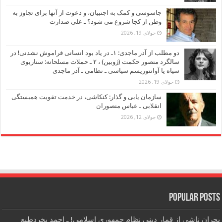
جاسوسی و کمک به اجنبیان، و دعوت از آنها برای تجاوز به
وطن از کجا شروع می شود؟ ـ علی صدارت
جولای 19, 2026
دو مطلب از آذر ماجدی: ۱ـ در یاد بود انسانی فراموش نشدنی! در
سالگرد منصور حکمت (ژوبین) ، ۲ ـ حملات مسلحانه: سناریوی
سیاه یا آوانتوریسم سیاسی ـ نظامی ـ آذر ماجدی
جولای 19, 2026
سازمان یابی و گذار: کنکاشی، در خدمت تقویت همبستگی
انقلابی ـ عباس منصوران
جولای 12, 2026
Popular Posts
بحران ناشی از قمار دینی نظام جمهوری اسلامی! ـ احمد بخردطبع