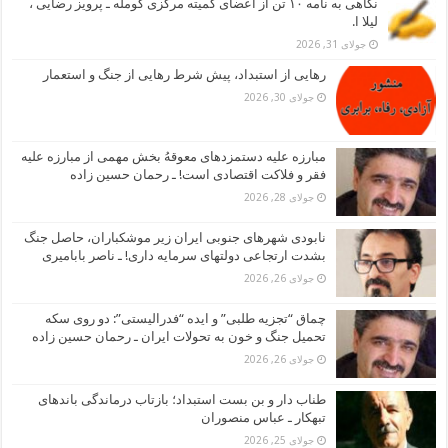
نگاهی به نامه ۱۰ تن از اعضای کمیته مرکزی کومله ـ پرویز رضایی ،
لیلا ا.
جولای 31, 2026
رهایی از استبداد، پیش شرط رهایی از جنگ و استعمار
جولای 30, 2026
مبارزه علیه دستمزدهای معوقهُ بخش مهمی از مبارزه علیه
فقر و فلاکت اقتصادی است! ـ رحمان حسین زاده
جولای 28, 2026
نابودی شهرهای جنوبی ایران زیر موشکباران، حاصل جنگ
بشدت ارتجاعی دولتهای سرمایه داری! ـ ناصر بابامیری
جولای 26, 2026
چماق “تجزیه طلبی” و ایده “فدرالیستی”: دو روی سکه
تحمیل جنگ و خون به تحولات ایران ـ رحمان حسین زاده
جولای 26, 2026
طناب دار و بن بست استبداد؛ بازتاب درماندگی باندهای
تبهکار ـ عباس منصوران
جولای 25, 2026