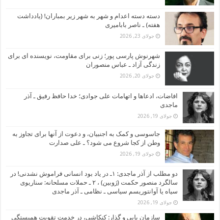
دسته دسته اعدام و شهر به شهر زیر بمباران! (یادداشت
هفته) ـ ناصر بابامیری
جولای 23, 2026
شهرنوش پارسی پور؛ زنی برای مقاومت، نویسنده ای برای
زندگی آزاد ـ عباس منصوران
جولای 20, 2026
افاضات، ادعاها و اتهامات علی جوادی؛ خدا حافظ رفیق ـ آذر
ماجدی
جولای 19, 2026
جاسوسی و کمک به اجنبیان، و دعوت از آنها برای تجاوز به
وطن از کجا شروع می شود؟ ـ علی صدارت
جولای 19, 2026
دو مطلب از آذر ماجدی: ۱ـ در یاد بود انسانی فراموش نشدنی! در
سالگرد منصور حکمت (ژوبین) ، ۲ ـ حملات مسلحانه: سناریوی
سیاه یا آوانتوریسم سیاسی ـ نظامی ـ آذر ماجدی
جولای 19, 2026
سازمان یابی و گذار: کنکاشی، در خدمت تقویت همبستگی