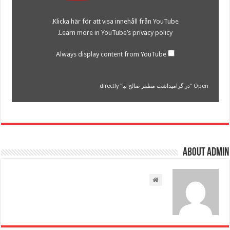
نیا"
from
Klicka här för att visa innehåll från YouTube.
YouTube
.
Learn more in
YouTube’s privacy policy
Always display content from YouTube
Open "در گرامیداشت مظفر صالح نیا" directly
About admin