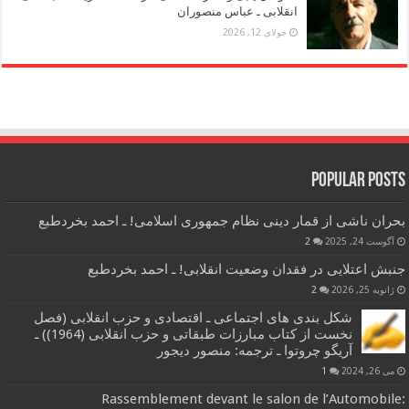
انقلابی ـ عباس منصوران
جولای 12, 2026
Popular Posts
بحران ناشی از قمار دینی نظام جمهوری اسلامی! ـ احمد بخردطبع
آگوست 24, 2025
2
جنبش اعتلایی در فقدان وضعیت انقلابی! ـ احمد بخردطبع
ژانویه 25, 2026
2
شکل بندی های اجتماعی ـ اقتصادی و حزب انقلابی (فصل
نخست از کتاب مبارزات طبقاتی و حزب انقلابی (1964)) ـ
آریگو چروتوا ـ ترجمه: منصور دیجور
می 26, 2024
1
Rassemblement devant le salon de l’Automobile: