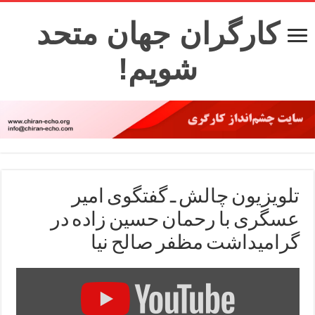
کارگران جهان متحد
شویم!
تلویزیون چالش ـ گفتگوی امیر
عسگری با رحمان حسین زاده در
گرامیداشت مظفر صالح نیا
Display
"در
گرامیداشت
مظفر
صالح