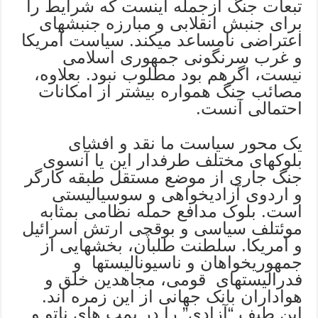
تبعات جنگ ازجمله اینست که شرایط را
برای جنبش انقلابی و مبارزه جنبشهای
اعتراضی نامساعد میکند. سیاست آمریکا
و غرب سرنگونی جمهوری اسلامی
نیست، اگرهم بود مطلوب نبود. بعلاوه،
مصائب جنگ همواره بیشتر از امکانات
احتمالی آنست.
یک محور سیاست ما نقد و افشای
بلوکهای مختلف طرفدار این یا آنسوی
جنگ جاری از موضع مستقل طبقه کارگر
و اردوی آزادیخواهی و سوسیالیستی
است. بلوک مدافع حمله نظامی بمثابه
موئتلف سیاسی و بوقچی ارتش اسرائیل
و آمریکا. سلطنت طلبان، بخشهایی از
جمهوریخواهان و ناسیونالیستها و
فدرالیستهای قومی، مجاهدین خلق و
هواداران بانک جهانی از این زمره اند.
این طیف “آزادی” را در بمب های ناتو و