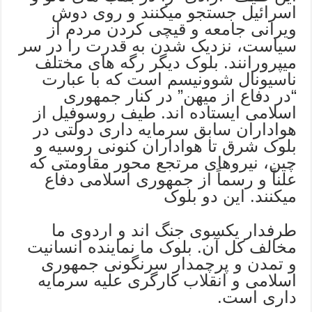
اسرائیل جستجو میکنند و روی دوش
ویرانی جامعه و قیچی کردن مردم از
سیاست، نزدیک شدن به قدرت را در سر
میپرورانند. بلوک دیگر رگه های مختلف
ناسیونال شوونیسم است که با عبارت
“در دفاع از میهن” در کنار جمهوری
اسلامی ایستاده اند. طیف روسوفیل از
هواداران سابق سرمایه داری دولتی در
بلوک شرق تا هواداران کنونی روسیه و
چین، نیروهای مرتجع محور مقاومتی که
علناً و رسماً از جمهوری اسلامی دفاع
میکنند. این دو بلوک
طرفدار یکسوی جنگ اند و اردوی ما
مخالف کل آن. بلوک ما نماینده انسانیت
و تمدن و پرچمدار سرنگونی جمهوری
اسلامی و انقلاب کارگری علیه سرمایه
داری است.