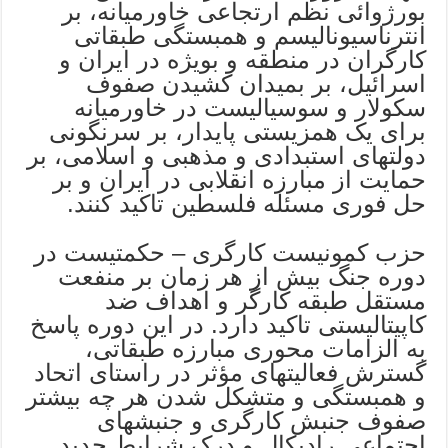
بورژوائی نظم ارتجاعی خاورمیانه، بر
انترناسیونالیسم و همبستگی طبقاتی
کارگران در منطقه و بویژه در ایران و
اسرائیل، بر بمیدان کشیدن صفوف
سکولار و سوسیالیست در خاورمیانه
برای یک همزیستی پایدار، بر سرنگونی
دولتهای استبدادی و مذهبی و اسلامی، بر
حمایت از مبارزه انقلابی در ایران و بر
حل فوری مسئله فلسطین تاکید کنند.
حزب کمونیست کارگری – حکمتیست در
دوره جنگ بیش از هر زمان بر منفعت
مستقل طبقه کارگر و اهداف ضد
کاپیتالیستی تاکید دارد. در این دوره پاسخ
به الزامات محوری مبارزه طبقاتی،
گسترش فعالیتهای مؤثر در راستای اتحاد
و همبستگی و متشکل شدن هر چه بیشتر
صفوف جنبش کارگری و جنبشهای
اجتماعی رادیکال و درک شرایط جدید