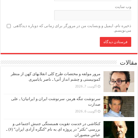
وب‌ سایت
ذخیره نام، ایمیل و وبسایت من در مرورگر برای زمانی که دوباره دیدگاهی
می‌نویسم.
مقالات
مرور مولفه و مختصات طرح کلی انقلابهای کهن از منظر
کمونیستی و چشم انداز آتی! ـ ناصر بابامیری
آگوست 7, 2026
سرنوشت تنگه هرمز، سرنوشت ایران و ایرانیان! ـ علی
صدارت
آگوست 6, 2026
کنکاشی در خدمت تقویت همبستگی جنبش اجتماعی و
بررسی “نکثر” در پروژه ای به نام “کنگره آزادی ایران” (۶) ـ
عباس منصوران