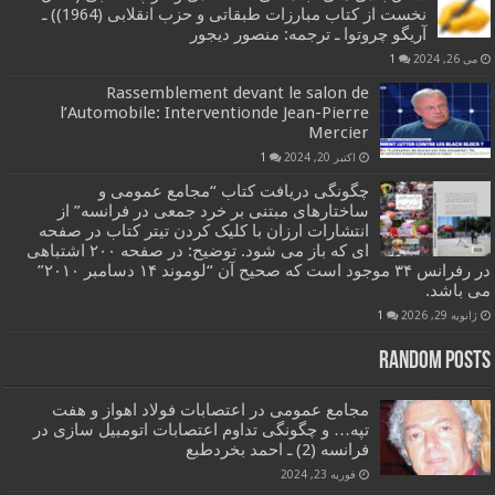
نخست از کتاب مبارزات طبقاتی و حزب انقلابی (1964)) ـ
آریگو چروتوا ـ ترجمه: منصور دیجور
می 26, 2024
1
Rassemblement devant le salon de
l’Automobile: Interventionde Jean-Pierre
Mercier
اکتبر 20, 2024
1
چگونگی دریافت کتاب “مجامع عمومی و
ساختارهای مبتنی بر خرد جمعی در فرانسه” از
انتشارات ارزان با کلیک کردن تیتر کتاب در صفحه
ای که باز می شود. توضیح: در صفحه ۲۰۰ اشتباهی
در رفرانس ۳۴ موجود است که صحیح آن “لوموند ۱۴ دسامبر ۲۰۱۰”
می باشد.
ژانویه 29, 2026
1
Random Posts
مجامع عمومی در اعتصابات فولاد اهواز و هفت
تپه… و چگونگی تداوم اعتصابات اتومبیل سازی در
فرانسه (2) ـ احمد بخردطبع
فوریه 23, 2024