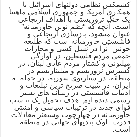
کشمکش نظامی دولتهای اسرائیل با
همکاری آمریکا و جمهوری اسلامی ماهیتأ
یک جنگ تروریستی با اهداف ارتجاعی
است. آنچه که “نظم نوین خاورمیانه”
عنوان میشود، بازسازی ارتجاعی و
فاشیستی خاورمیانه است که طلیعه
خونین آنرا در نسل کشی و مجازات
جمعی مردم فلسطین، در آوارگی
میلیونی و کشتار مردم عادی لبنان، در
گسترش تروریسم و میلیتاریسم در
منطقه، در سناریوی سوریه، در حمله به
ایران، در تثبیت صریح ترین تبلیغات و
ادبیات فاشیستی در رسانه های بستر
رسمی دیده ایم. هدف تحمیل یک تناسب
قوای جدید در ترتیبات سیاسی و امنیتی
خاورمیانه در چهارچوب وسیعتر معادلات
قدرت بلوک بندیهای جهانی در منطقه
است.