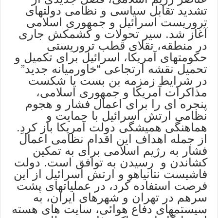
تشدید تقابل سیاسی و نظامی دولتهای
تروریست اسرائیل و جمهوری اسلامی
آغاز شد. سیر تحولات و کشمکش جاری
در منطقه، تقلای قطب تروریستی
حکومتهای آمریکا، اسرائیل برای تکمیل و
تحمیل نقشه ارتجاعی “خاورمیانه جدید”
در شرایط زمزمه بن بست یا شکست
مذاکرات آمریکا و جمهوری اسلامی،
پنجره ای را برای اعمال فشار و هجوم
نظامی ارتش اسرائیل با حمایت و
هماهنگی همیشگی دولت آمریکا باز کردِ.
از جمله اهداف این اقدام نظامی اعمال
فشار به رژیم اسلامی برای به تمکین
کشاندن و رسیدن به توافق است. دولت
فاشیست نتانیاهو و ارتش اسرائیل از این
فرصت استفاده کرد، در عملیاتهای پشت
سرهم در تهران و شهرهای ایران، به
سیستمهای دفاع هوائی، سایت های هسته