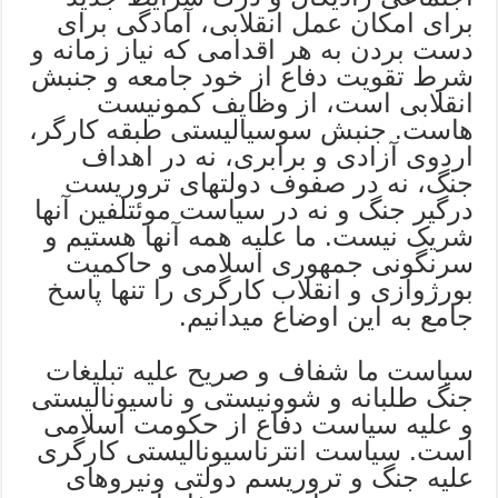
برای امکان عمل انقلابی، آمادگی برای
دست بردن به هر اقدامی که نیاز زمانه و
شرط تقویت دفاع از خود جامعه و جنبش
انقلابی است، از وظایف کمونیست
هاست. جنبش سوسیالیستی طبقه کارگر،
اردوی آزادی و برابری، نه در اهداف
جنگ، نه در صفوف دولتهای تروریست
درگیر جنگ و نه در سیاست موئتلفین آنها
شریک نیست. ما علیه همه آنها هستیم و
سرنگونی جمهوری اسلامی و حاکمیت
بورژوازی و انقلاب کارگری را تنها پاسخ
جامع به این اوضاع میدانیم.
سیاست ما شفاف و صریح علیه تبلیغات
جنگ طلبانه و شوونیستی و ناسیونالیستی
و علیه سیاست دفاع از حکومت اسلامی
است. سیاست انترناسیونالیستی کارگری
علیه جنگ و تروریسم دولتی ونیروهای