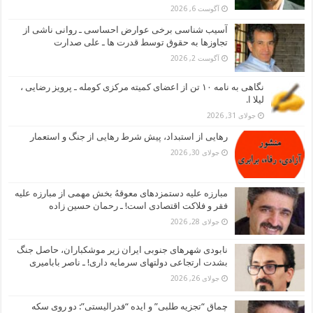
آگوست 6, 2026
آسیب شناسی برخی عوارض احساسی ـ روانی ناشی از
تجاوزها به حقوق توسط قدرت ها ـ علی صدارت
آگوست 2, 2026
نگاهی به نامه ۱۰ تن از اعضای کمیته مرکزی کومله ـ پرویز رضایی ،
لیلا ا.
جولای 31, 2026
رهایی از استبداد، پیش شرط رهایی از جنگ و استعمار
جولای 30, 2026
مبارزه علیه دستمزدهای معوقهُ بخش مهمی از مبارزه علیه
فقر و فلاکت اقتصادی است! ـ رحمان حسین زاده
جولای 28, 2026
نابودی شهرهای جنوبی ایران زیر موشکباران، حاصل جنگ
بشدت ارتجاعی دولتهای سرمایه داری! ـ ناصر بابامیری
جولای 26, 2026
چماق “تجزیه طلبی” و ایده “فدرالیستی”: دو روی سکه