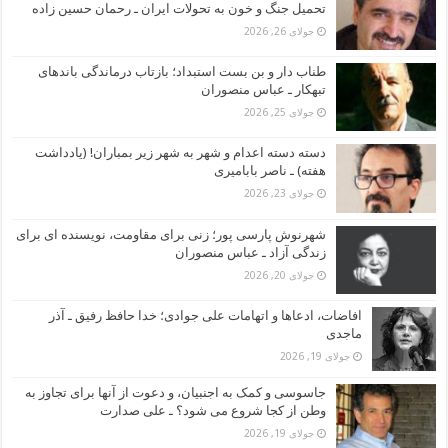
تحمیل جنگ و خون به تحولات ایران ـ رحمان حسین زاده
جولای 26, 2026
طناب دار و بن بست استبداد؛ بازتاب درماندگی باندهای
تبهکار ـ عباس منصوران
جولای 25, 2026
دسته دسته اعدام و شهر به شهر زیر بمباران! (یادداشت
هفته) ـ ناصر بابامیری
جولای 23, 2026
شهرنوش پارسی پور؛ زنی برای مقاومت، نویسنده ای برای
زندگی آزاد ـ عباس منصوران
جولای 20, 2026
افاضات، ادعاها و اتهامات علی جوادی؛ خدا حافظ رفیق ـ آذر
ماجدی
جولای 19, 2026
جاسوسی و کمک به اجنبیان، و دعوت از آنها برای تجاوز به
وطن از کجا شروع می شود؟ ـ علی صدارت
جولای 19, 2026