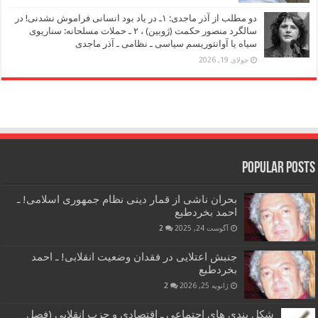
دو مطلب از آذر ماجدی: ۱ـ در یاد بود انسانی فراموش نشدنی! در
سالگرد منصور حکمت (ژوبین) ، ۲ ـ حملات مسلحانه: سناریوی
سیاه یا آوانتوریسم سیاسی ـ نظامی ـ آذر ماجدی
جولای 19, 2026
Popular Posts
بحران ناشی از قمار دینی نظام جمهوری اسلامی! ـ
احمد بخردطبع
آگوست 24, 2025
2
جنبش اعتلایی در فقدان وضعیت انقلابی! ـ احمد
بخردطبع
ژانویه 25, 2026
2
شکل بندی های اجتماعی ـ اقتصادی و حزب انقلابی (فصل