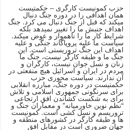
حزب کمونیست کارگری – حکمتیست
همان اهدافی را در دوره جنگ دنبال
میکند که قبل از جنگ دنبال می کرد. جنگ
اهداف جنبش ما را تغییر نمیدهد بلکه
شرایط کار ما را ناهموار و عوض میکند.
سیاست ما علیه پروپاگاند جنگی و علیه
اهداف این جنگ تروریستی است. این
جنگ ما و طبقه کارگر نیست، جنگ ما
زنان و نسل جوان نیست، کارگران و
مردم در ایران و اسرائیل هیچ منفعتی در
آن ندارند. سیاست محوری حزب
حکمتیست در دوره جنگ، مبارزه انقلابی
برای سرنگونی جمهوری اسلامی و تلاش
برای به شکست کشاندن افق ارتجاعی
“نظم نوین خاورمیانه” و معماران جنگ و
تروریسم و نسل کشی است. کمونیست
ها و طبقه کارگر در کشورهای منطقه و
جهان ضروری است در مقابل افق