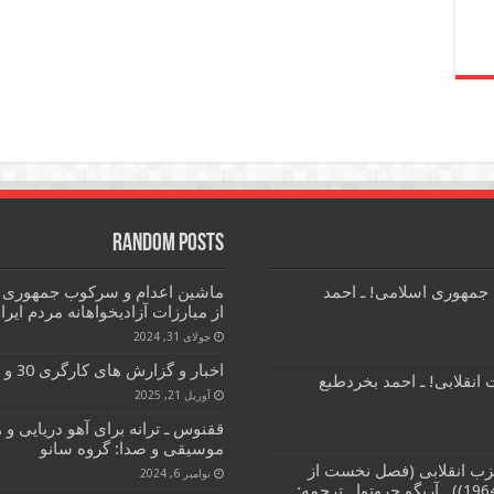
Random Posts
 جمهوری اسلامی! ـ احمد
ماشین اعدام و سرکوب جمهوری ا
از مبارزات آزادیخواهانه مردم ایرا
جولای 31, 2024
اخبار و گزارش های کارگری 30 و 31 فروردین ماه 1404
انقلابی! ـ احمد بخردطبع
آوریل 21, 2025
ققنوس ـ ترانه برای آهو دریایی و 
موسیقی و صدا: گروه سانو
زب انقلابی (فصل نخست از
نوامبر 6, 2024
کتاب مبارزات طبقاتی و حزب انقلابی (1964)) ـ آریگو چروتوا ـ ترجمه: