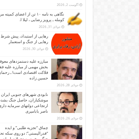
آگوست 2, 2026
نگاهی به نامه ۱۰ تن از اعضای کمیته
کومله ـ پرویز رضایی ، لیلا ا.
جولای 31, 2026
رهایی از استبداد، پیش شرط
رهایی از جنگ و استعمار
جولای 30, 2026
مبارزه علیه دستمزدهای معوقه
بخش مهمی از مبارزه علیه فقر
فلاکت اقتصادی است! ـ رحما
حسین زاده
جولای 28, 2026
نابودی شهرهای جنوبی ایران ز
موشکباران، حاصل جنگ بشد
ارتجاعی دولتهای سرمایه داری!
ناصر بابامیری
جولای 26, 2026
چماق “تجزیه طلبی” و ایده
“فدرالیستی”: دو روی سکه تح
جنگ و خون به تحولات ایران ـ