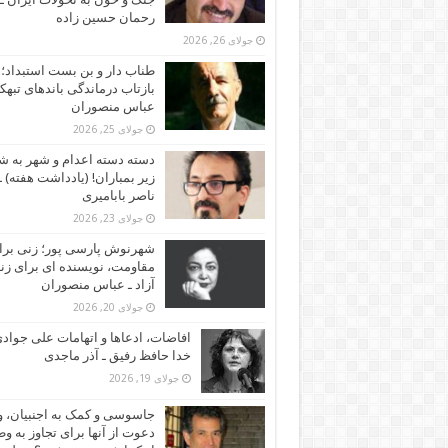
رحمان حسین زاده
جولای 26, 2026
طناب دار و بن بست استبداد؛
بازتاب درماندگی باندهای تبهکا
عباس منصوران
جولای 25, 2026
دسته دسته اعدام و شهر به ش
زیر بمباران! (یادداشت هفته) ـ
ناصر بابامیری
جولای 23, 2026
شهرنوش پارسی پور؛ زنی برا
مقاومت، نویسنده ای برای زن
آزاد ـ عباس منصوران
جولای 20, 2026
افاضات، ادعاها و اتهامات علی جوادی
خدا حافظ رفیق ـ آذر ماجدی
جولای 19, 2026
جاسوسی و کمک به اجنبیان، و
دعوت از آنها برای تجاوز به و