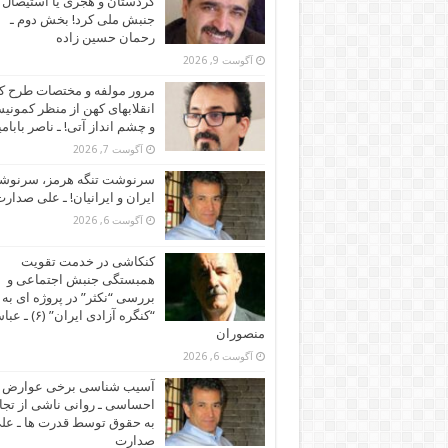
کردستان و هجری یا استیصال
جنبش ملی کرد! بخش دوم ـ
رحمان حسین زاده
آگوست 9, 2026
مرور مولفه و مختصات طرح ک
انقلابهای کهن از منظر کمونی
و چشم انداز آتی! ـ ناصر بابام
آگوست 7, 2026
سرنوشت تنگه هرمز، سرنو
ایران و ایرانیان! ـ علی صدار
آگوست 6, 2026
کنکاشی در خدمت تقویت
همبستگی جنبش اجتماعی و
بررسی “نکثر” در پروژه ای به 
“کنگره آزادی ایران” (۶)
منصوران
آگوست 6, 2026
آسیب شناسی برخی عوارض
احساسی ـ روانی ناشی از تجا
به حقوق توسط قدرت ها ـ عل
صدارت