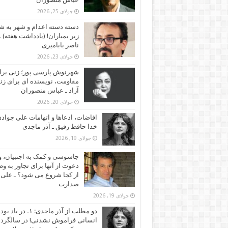
جولای 25, 2026
دسته دسته اعدام و شهر به ش
زیر بمباران! (یادداشت هفته) ـ
ناصر بابامیری
جولای 23, 2026
شهرنوش پارسی پور؛ زنی برا
مقاومت، نویسنده ای برای زن
آزاد ـ عباس منصوران
جولای 20, 2026
افاضات، ادعاها و اتهامات علی جوادی
خدا حافظ رفیق ـ آذر ماجدی
جولای 19, 2026
جاسوسی و کمک به اجنبیان، و
دعوت از آنها برای تجاوز به و
از کجا شروع می شود؟ ـ علی
صدارت
جولای 19, 2026
دو مطلب از آذر ماجدی: ۱ـ در یاد بود
انسانی فراموش نشدنی! در سالگرد