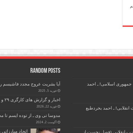
م
Random Posts
 جمهوری اسلامی! ـ احمد
آیا بشریت عروج مجدد فاشیسم را
فوریه 5, 2025
اخبار و گزارش های کارگری ۲۹ و ۳۰ بهمن ماه و یکم و ۲ اسفند ماه ۱۴۰۴
فوریه 22, 2026
انقلابی! ـ احمد بخردطبع
مدوسا تی وی ـ از توده ایسم تا 
آگوست 2, 2024
اتحاد مبارزاتی
زب انقلابی (فصل نخست از