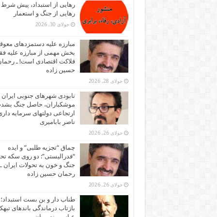
رهایی از استبداد، پیش شرط
رهایی از جنگ و استعمار
جولای 30, 2026
مبارزه علیه دستمزدهای معوقه
بخش مهمی از مبارزه علیه فقر
فلاکت اقتصادی است! ـ رحما
حسین زاده
جولای 28, 2026
نابودی شهرهای جنوبی ایران ز
موشکباران، حاصل جنگ بشد
ارتجاعی دولتهای سرمایه داری!
ناصر بابامیری
جولای 26, 2026
چماق “تجزیه طلبی” و ایده
“فدرالیستی”: دو روی سکه تح
جنگ و خون به تحولات ایران ـ
رحمان حسین زاده
جولای 26, 2026
طناب دار و بن بست استبداد؛
بازتاب درماندگی باندهای تبهکا
عباس منصوران