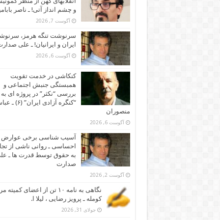
انقلابهای کهن از منظر کمونی
و چشم انداز آتی! ـ ناصر بابام
آگوست 7, 2026
سرنوشت تنگه هرمز، سرنو
ایران و ایرانیان! ـ علی صدار
آگوست 6, 2026
کنکاشی در خدمت تقویت
همبستگی جنبش اجتماعی و
بررسی “نکثر” در پروژه ای به 
“کنگره آزادی ایران” (۶)
منصوران
آگوست 6, 2026
آسیب شناسی برخی عوارض
احساسی ـ روانی ناشی از تجا
به حقوق توسط قدرت ها ـ عل
صدارت
آگوست 2, 2026
نگاهی به نامه ۱۰ تن از اعضای کمیته
کومله ـ پرویز رضایی ، لیلا ا.
جولای 31, 2026