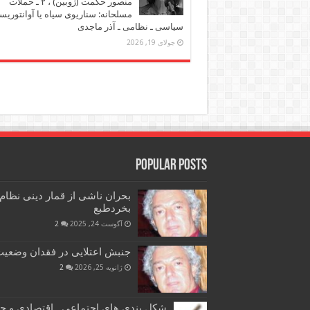
منصور حکمت (ژوبین) ، ۲ ـ حملات
مسلحانه: سناریوی سیاه یا آوانتوریس
سیاسی ـ نظامی ـ آذر ماجدی
جولای 19, 2026
Popular Posts
بحران ناشی از قمار دینی نظام
بخردطبع
آگوست 24, 2025
2
جنبش اعتلایی در فقدان وضعیت 
ژانویه 25, 2026
2
شکل بندی های اجتماعی ـ اقتصادی و ح