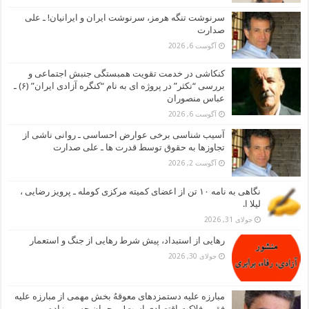
سرنوشت تنگه هرمز، سرنوشت ایران و ایرانیان! ـ علی
صدارت
آگوست 6, 2026
کنکاشی در خدمت تقویت همبستگی جنبش اجتماعی و
بررسی “نکثر” در پروژه ای به نام “کنگره آزادی ایران” (۶) ـ
عباس منصوران
آگوست 6, 2026
آسیب شناسی برخی عوارض احساسی ـ روانی ناشی از
تجاوزها به حقوق توسط قدرت ها ـ علی صدارت
آگوست 2, 2026
نگاهی به نامه ۱۰ تن از اعضای کمیته مرکزی کومله ـ پرویز رضایی ،
لیلا ا.
جولای 31, 2026
رهایی از استبداد، پیش شرط رهایی از جنگ و استعمار
جولای 30, 2026
مبارزه علیه دستمزدهای معوقهُ بخش مهمی از مبارزه علیه
فقر و فلاکت اقتصادی است! ـ رحمان حسین زاده