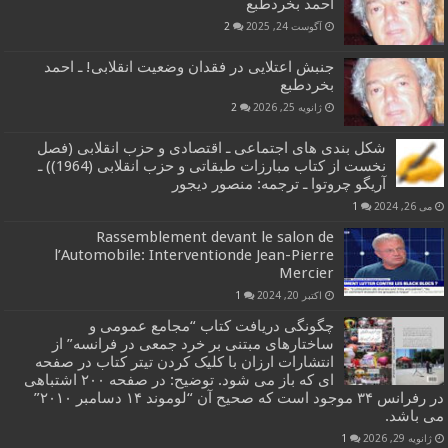
احمد بخردطبع
آگوست 24, 2025
2
جنبش اعتلایی در فقدان وضعیت انقلابی! ـ احمد
بخردطبع
ژانویه 25, 2026
2
شکل بندی های اجتماعی ـ اقتصادی و حزب انقلابی (فصل
نخست از کتاب مبارزات طبقاتی و حزب انقلابی (1964)) ـ
آریگو چروتوا ـ ترجمه: منصور دیجور
می 26, 2024
1
Rassemblement devant le salon de
l’Automobile: Interventionde Jean-Pierre
Mercier
اکتبر 20, 2024
1
چگونگی دریافت کتاب “مجامع عمومی و
ساختارهای مبتنی بر خرد جمعی در فرانسه” از
انتشارات ارزان با کلیک کردن تیتر کتاب در صفحه
ای که باز می شود. توضیح: در صفحه ۲۰۰ اشتباهی
در رفرانس ۳۴ موجود است که صحیح آن “لوموند ۱۴ دسامبر ۲۰۱۰”
می باشد.
ژانویه 29, 2026
1