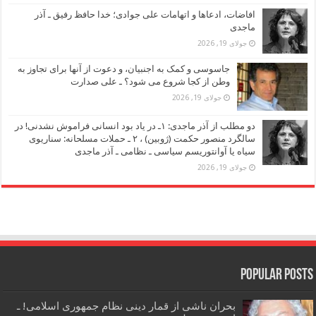
افاضات، ادعاها و اتهامات علی جوادی؛ خدا حافظ رفیق ـ آذر
ماجدی
جولای 19, 2026
جاسوسی و کمک به اجنبیان، و دعوت از آنها برای تجاوز به
وطن از کجا شروع می شود؟ ـ علی صدارت
جولای 19, 2026
دو مطلب از آذر ماجدی: ۱ـ در یاد بود انسانی فراموش نشدنی! در
سالگرد منصور حکمت (ژوبین) ، ۲ ـ حملات مسلحانه: سناریوی
سیاه یا آوانتوریسم سیاسی ـ نظامی ـ آذر ماجدی
جولای 19, 2026
Popular Posts
بحران ناشی از قمار دینی نظام جمهوری اسلامی! ـ