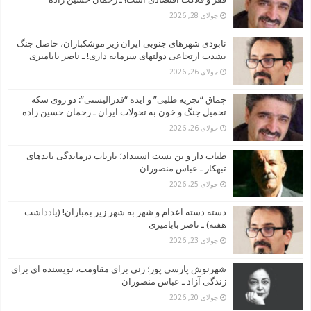
جولای 28, 2026
نابودی شهرهای جنوبی ایران زیر موشکباران، حاصل جنگ
بشدت ارتجاعی دولتهای سرمایه داری! ـ ناصر بابامیری
جولای 26, 2026
چماق “تجزیه طلبی” و ایده “فدرالیستی”: دو روی سکه
تحمیل جنگ و خون به تحولات ایران ـ رحمان حسین زاده
جولای 26, 2026
طناب دار و بن بست استبداد؛ بازتاب درماندگی باندهای
تبهکار ـ عباس منصوران
جولای 25, 2026
دسته دسته اعدام و شهر به شهر زیر بمباران! (یادداشت
هفته) ـ ناصر بابامیری
جولای 23, 2026
شهرنوش پارسی پور؛ زنی برای مقاومت، نویسنده ای برای
زندگی آزاد ـ عباس منصوران
جولای 20, 2026